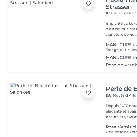
Strassen
109, Rue des Ro
Implanté au Luxe
d'esthétique est 
signature de no..
MANUCURE (sa
limage, cuticules
MANUCURE (av
Pose de verni
Perle de B
196, Route d’Arl
Depuis 2017, nou
élégante et apai
beauté et vous off
Pose Vernis c