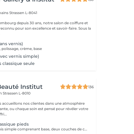
mains
Strassen L-8041
mbourg depuis 30 ans, notre salon de coiffure et
reconnu pour son excellence et savoir-faire. Sous la
.
ns vernis)
, polissage, crème, base
ec vernis simple)
s classique seule
eauté Institut
136
on
Strassen L-8010
s accueillons nos clientes dans une atmosphère
sante, ou chaque soin est pensé pour révéler votre
ri...
lassique pieds
Une pose de vernis simple comprenant base, deux couches de couleur et top coat.