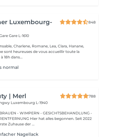
her Luxembourg-
848
 Gare
Gare L-1610
nsable, Charlene, Romane, Lea, Clara, Hanane,
e sont heureuses de vous accueillir toute la
à 18h dans...
s normal
y | Merl
788
Longwy
Luxembourg L-1940
BRAUEN - WIMPERN - GESICHTSBEHANDLUNG -
 hat alles begonnen. Seit 2022
erste Zuhause der ...
nfacher Nagellack