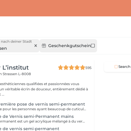
 nach deiner Stadt
Geschenkgutschein
ssen
L’institut
Search
595
on
Strassen L-8008
 esthéticiennes qualifiées et passionnées vous
 un véritable écrin de douceur, entièrement dédié à
...
remière pose de vernis semi-permanent
Manucure intense pour les personnes ayant beaucoup de cuticules + appliquer vernis semi permanent.
e de Vernis semi-Permanent mains
Le vernis semi-permanent est un gel acrylique mélangé à du vernis, appliqué sur l'ongle et durci par des UV. Il a la même texture qu'un vernis classique, est aussi liquide et a encore plus de brillance. Il reste impeccable, sans ternir et sans s'écailler jusqu'à 18 jours.
e de vernis semi-permanent