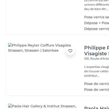
Le centre Escale
univers différents. A l'étage, profitez d'une atmosphère rela
lieu de bien-êtr...
Pose vernis 
Dépose + Pos
Dépose verni
Philippe 
Visagiste
130, Route d'Arl
L'expertise visa
de trouver cette r
extérieur...
Pose de verni
Pose de verni
Paola Hair