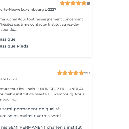
18
 Porte-Neuve
Luxembourg L-2227
ma ruche! Pour tout renseignement concernant
z pas à me contacter Institut au rez-de-
cour du...
lassique
lassique Pieds
993
are L-1631
ture tous les lundis !!!! NON STOP DU LUNDI AU
pour n...
s semi-permanent de qualité
ure soins mains + vernis semi-
nis SEMI PERMANENT charlen's institut