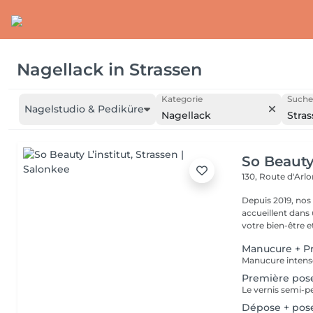
Nagellack
in
Strassen
Kategorie
Suche
Nagelstudio & Pediküre
Nagellack
Stra
So Beauty 
130, Route d'Arl
Depuis 2019, nos
accueillent dans
votre bien-être et 
Manucure + P
Première pos
Dépose + pos