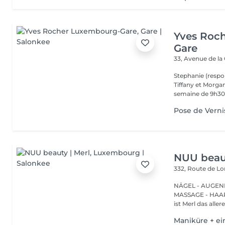
Yves Roc
Gare
33, Avenue de la
Stephanie (respo
Tiffany et Morgan
semaine de 9h30 
Pose de Verni
NUU beaut
332, Route de 
NÄGEL - AUGEN
MASSAGE - HAARENTFERNUNG Hier
ist Merl das aller
Maniküre + ei