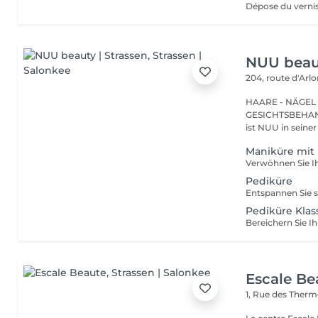
Dépose du vernis
NUU beaut
204, route d'Arl
HAARE - NÄGEL
GESICHTSBEHANDL
ist NUU in seiner
Maniküre mit 
Pediküre
Pediküre Klas
Escale Be
1, Rue des Ther