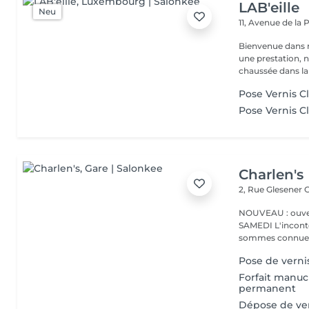
LAB'eille
Neu
11, Avenue de la
Bienvenue dans 
une prestation, n'hésite
chaussée dans la 
Pose Vernis C
Pose Vernis C
Charlen's
2, Rue Glesener
G
NOUVEAU : ouver
SAMEDI L'incontournable institut de beauté à Luxembourg. Nous
sommes connues 
Pose de verni
Forfait manuc
permanent
Dépose de ver