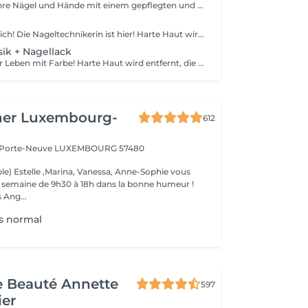
Verwöhnen Sie Ihre Nägel und Hände mit einem gepflegten und ordentlichen Erscheinungsbild! Unsere Technikerinnen werden effektiv abgestorbene Hautzellen entfernen, die Nägel in Form bringen und feilen sowie die äußere Oberfläche polieren. Am Ende dieser Behandlung wird ein regulärer Nagellack aufgetragen. Unsere Meisterinnen bieten klassische, Hardware- oder kombinierte Maniküre an. Wie wird die Maniküre mit regulärer Nagellack durchgeführt? - rauhe Haut wird entfernt - die Form der Nagelplatte wird korrigiert - die Nagelhaut und seitlichen Rillen werden korrigiert - Nagellack wird aufgetragen - Nagelhautöl und Handcreme werden aufgetragen Altersbeschränkungen: empfohlen ab 14 Jahren. Empfehlungen nach dem Eingriff: es gibt keine speziellen Empfehlungen nach diesem Verfahren. Frequenz: einmal in 3 Wochen.
Entspannen Sie sich! Die Nageltechnikerin ist hier! Harte Haut wird entfernt, die Füße werden mit tief pflegenden Cremes massiert, wodurch sie weicher und geschmeidiger werden. Die Nagelhaut wird ordentlich gemacht und die Fußnägel werden perfekt geformt. Unsere Meisterinnen führen eine Hardware-Pediküre durch. Wie wird die Pediküre ohne Nagellack durchgeführt? - rauhe Haut wird entfernt - die Form der Nagelplatte wird korrigiert - die Nagelhaut und seitlichen Rillen werden korrigiert - die Fersen werden gereinigt - Nagelhautöl und Fußcreme werden aufgetragen Altersbeschränkungen: empfohlen ab 14 Jahren. Empfehlungen nach dem Eingriff: es gibt keine speziellen Empfehlungen nach diesem Verfahren. Frequenz: einmal in 3-4 Wochen.
sik + Nagellack
Bereichern Sie Ihr Leben mit Farbe! Harte Haut wird entfernt, die Füße werden mit tief pflegenden Cremes massiert, wodurch sie weicher und geschmeidiger werden. Die Nagelhaut wird ordentlich gemacht und die Fußnägel werden perfekt geformt. Am Ende dieser Behandlung wird regulärer Nagellack aufgetragen. Unsere Meisterinnen führen eine Hardware-Pediküre durch. Wie wird die Pediküre mit einfacher Nagellackierung durchgeführt? - rauhe Haut wird entfernt - die Form der Nagelplatte wird korrigiert - die Nagelhaut und seitlichen Rillen werden korrigiert - die Fersen werden gereinigt - nagellack wird aufgetragen - nagelhautöl und Fußcreme werden aufgetragen Altersbeschränkungen: empfohlen ab 14 Jahren. Empfehlungen nach dem Eingriff: es gibt keine speziellen Empfehlungen nach diesem Verfahren. Frequenz: einmal in 3-4 Wochen.
her Luxembourg-
612
a Porte-Neuve
LUXEMBOURG 57480
le) Estelle ,Marina, Vanessa, Anne-Sophie vous
la semaine de 9h30 à 18h dans la bonne humeur !
 Ang...
s normal
de Beauté Annette
597
ier