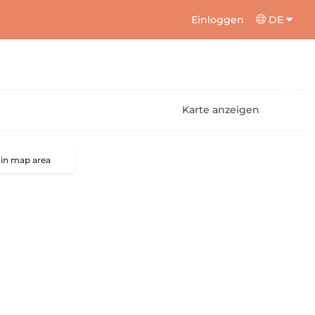
Einloggen
DE
Karte anzeigen
 in map area