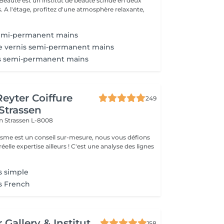
 Beauté est un institut de beauté scindé en deux
xante,
semi-permanent mains
e vernis semi-permanent mains
s semi-permanent mains
Reyter Coiffure
249
 Strassen
on
Strassen L-8008
gisme est un conseil sur-mesure, nous vous défions
éelle expertise ailleurs ! C'est une analyse des lignes
s simple
s French
 Gallery & Institut
158