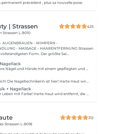
 permanent précédent , plus sa nouvelle pose.
y | Strassen
425
on
Strassen L-8010
 - AUGENBRAUEN - WIMPERN -
UNG - MASSAGE - HAARENTFERNUNG Strassen
 vollständigsten Form. Der größte Sal...
Nagellack
Verwöhnen Sie Ihre Nägel und Hände mit einem gepflegten und ordentlichen Erscheinungsbild! Unsere Technikerinnen werden effektiv abgestorbene Hautzellen entfernen, die Nägel in Form bringen und feilen sowie die äußere Oberfläche polieren. Am Ende dieser Behandlung wird ein regulärer Nagellack aufgetragen. Unsere Meisterinnen bieten klassische, Hardware- oder kombinierte Maniküre an. Wie wird die Maniküre mit regulärer Nagellack durchgeführt? - rauhe Haut wird entfernt - die Form der Nagelplatte wird korrigiert - die Nagelhaut und seitlichen Rillen werden korrigiert - Nagellack wird aufgetragen - Nagelhautöl und Handcreme werden aufgetragen Altersbeschränkungen: empfohlen ab 14 Jahren. Empfehlungen nach dem Eingriff: es gibt keine speziellen Empfehlungen nach diesem Verfahren. Frequenz: einmal in 3 Wochen.
Entspannen Sie sich! Die Nageltechnikerin ist hier! Harte Haut wird entfernt, die Füße werden mit tief pflegenden Cremes massiert, wodurch sie weicher und geschmeidiger werden. Die Nagelhaut wird ordentlich gemacht und die Fußnägel werden perfekt geformt. Unsere Meisterinnen führen eine Hardware-Pediküre durch. Wie wird die Pediküre ohne Nagellack durchgeführt? - rauhe Haut wird entfernt - die Form der Nagelplatte wird korrigiert - die Nagelhaut und seitlichen Rillen werden korrigiert - die Fersen werden gereinigt - Nagelhautöl und Fußcreme werden aufgetragen Altersbeschränkungen: empfohlen ab 14 Jahren. Empfehlungen nach dem Eingriff: es gibt keine speziellen Empfehlungen nach diesem Verfahren. Frequenz: einmal in 3-4 Wochen.
sik + Nagellack
Bereichern Sie Ihr Leben mit Farbe! Harte Haut wird entfernt, die Füße werden mit tief pflegenden Cremes massiert, wodurch sie weicher und geschmeidiger werden. Die Nagelhaut wird ordentlich gemacht und die Fußnägel werden perfekt geformt. Am Ende dieser Behandlung wird regulärer Nagellack aufgetragen. Unsere Meisterinnen führen eine Hardware-Pediküre durch. Wie wird die Pediküre mit einfacher Nagellackierung durchgeführt? - rauhe Haut wird entfernt - die Form der Nagelplatte wird korrigiert - die Nagelhaut und seitlichen Rillen werden korrigiert - die Fersen werden gereinigt - nagellack wird aufgetragen - nagelhautöl und Fußcreme werden aufgetragen Altersbeschränkungen: empfohlen ab 14 Jahren. Empfehlungen nach dem Eingriff: es gibt keine speziellen Empfehlungen nach diesem Verfahren. Frequenz: einmal in 3-4 Wochen.
aute
312
mes
Strassen L-8018