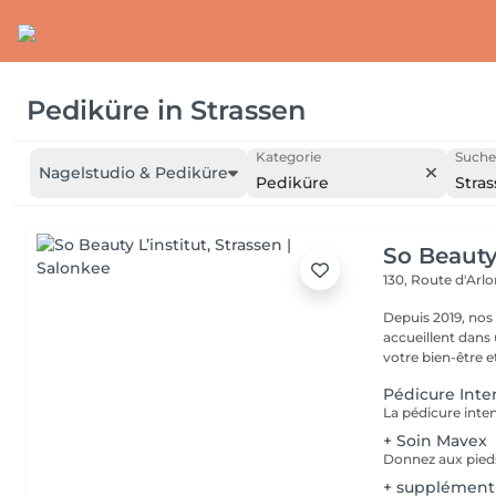
Pediküre
in
Strassen
Kategorie
Suche
Nagelstudio & Pediküre
Pediküre
Stra
So Beauty 
130, Route d'Arl
Depuis 2019, nos
accueillent dans
votre bien-être et 
Pédicure Inte
+ Soin Mavex
+ supplément