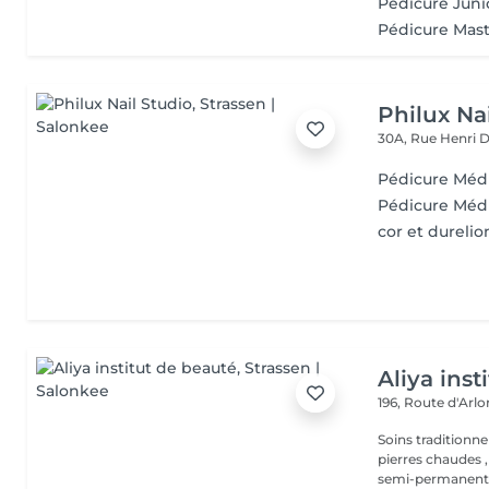
Pedicure Juni
Pédicure Mast
Philux Na
30A, Rue Henri 
Pédicure Médi
Pédicure Médi
cor et durelio
Aliya inst
196, Route d'Arl
Soins traditionne
pierres chaudes ,
semi-permanent,.