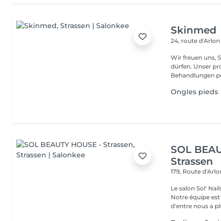
Skinmed
24, route d'Arlo
Wir freuen uns, 
dürfen. Unser professionnelles Ästhétikteam wird Sie bei Ihren
Behandlungen per
Ongles pieds
SOL BEAU
Strassen
179, Route d'Arl
Le salon Sol' Na
Notre équipe es
d'entre nous a plu