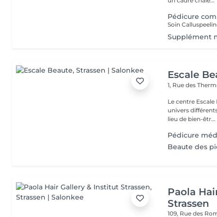
un cadre chale...
Pédicure com
Supplément 
Escale Be
1, Rue des Ther
Le centre Escale
univers différents. A l'étage, profitez d'une atmosphère rela
lieu de bien-êtr...
Pédicure méd
Beaute des p
Paola Hair
Strassen
109, Rue des Ro