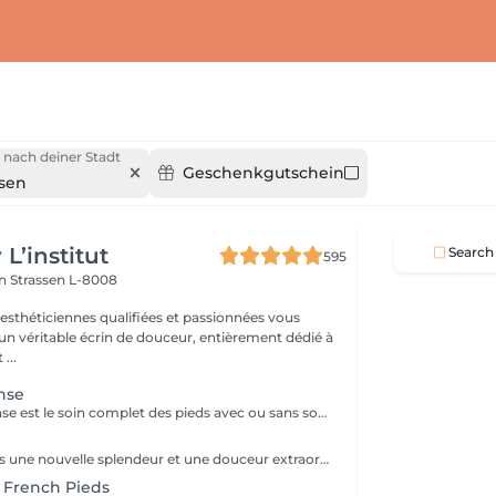
 nach deiner Stadt
Geschenkgutschein
ssen
L’institut
Search
595
on
Strassen L-8008
 esthéticiennes qualifiées et passionnées vous
 un véritable écrin de douceur, entièrement dédié à
...
nse
La pédicure intense est le soin complet des pieds avec ou sans souci particulier. Elle comprend : bain de pied, pousse et coupe des cuticules, coupe et limage des ongles, travail des callosités et/ou cors au bistouri/crédo, rape, gommage, massage avec crème de soin. La pose de vernis transparent est incluse si souhaitée.
Donnez aux pieds une nouvelle splendeur et une douceur extraordinaire grâce à un traitement agréable et relaxant. Mavex Calluspeeling® est un soin professionnel pour la beauté des pieds qui permet d'obtenir des résultats immédiats et incroyables avec une seule séance. Rapide, facile, et efficace ! Mavex Calluspeeling® peut être réalisé seul comme une pédicure classique mais sans lame ni fraise, ou proposé en complément en cabine lors d'un soin visage (lors de la pose d'un masque), soin corps (lors d'un enveloppement), ou d'un soin des ongles et des cuticules.
 French Pieds