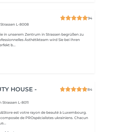
94
n
Strassen L-8008
Sie in unserem Zentrum in Strassen begrüßen zu
fekt b...
TY HOUSE -
84
on
Strassen L-8011
ils&Store est votre rayon de beauté à Luxembourg.
t composée de PROspécialistes ukrainiens. Chacun
s...