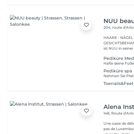
NUU beaut
204, route d'Arl
HAARE - NÄGEL
GESICHTSBEHANDL
ist NUU in seiner
Pediküre Medi
Pediküre spa
Toenails&Fee
Alena Inst
148, Route d'Arl
Une oasis de détent
pas de Luxembour