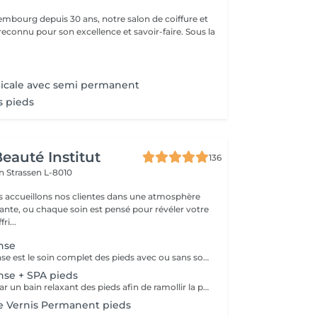
mbourg depuis 30 ans, notre salon de coiffure et
reconnu pour son excellence et savoir-faire. Sous la
.
icale avec semi permanent
 pieds
eauté Institut
136
on
Strassen L-8010
s accueillons nos clientes dans une atmosphère
sante, ou chaque soin est pensé pour révéler votre
ri...
nse
La pédicure intense est le soin complet des pieds avec ou sans souci particulier. Elle comprend: bain de pieds, pousse et coupe des cuticules, coupe et limage des ongles, travail des callosités et/ou cors au bistouri/crédo, rape, massage avec crème de soin.
nse + SPA pieds
Ce soin débute par un bain relaxant des pieds afin de ramollir la peau et favoriser la détente. Il se poursuit par la coupe et le limage des ongles, ainsi que le retrait minutieux des cuticules. Un travail approfondi est ensuite effectué pour éliminer les peaux mortes sur l'ensemble du pied. Si nécessaire, les cors sont également traités pour des pieds parfaitement lisses et soignés. Nous terminons par une gommage, hydratation accompagnée d'un massage relaxant, laissant les pieds doux, nourris et revitalisés.
e Vernis Permanent pieds