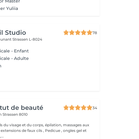
or Master
er Yuliia
il Studio
78
Dunant
Strassen L-8024
cale - Enfant
cale - Adulte
n
itut de beauté
34
on
Strassen 8010
ls du visage et du corps, épilation, massages aux
 extensions de faux cils , Pedicue , ongles gel et
..