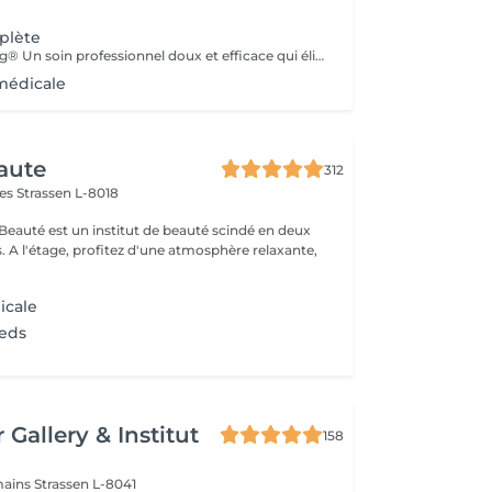
plète
Soin Calluspeeling® Un soin professionnel doux et efficace qui élimine les callosités, talons secs et rugosités sans lame ni fraise. Les patches aux extraits végétaux lissent la peau, réparent en profondeur et laissent les pieds incroyablement doux dès la première séance.
médicale
aute
312
mes
Strassen L-8018
 Beauté est un institut de beauté scindé en deux
xante,
icale
ieds
 Gallery & Institut
158
mains
Strassen L-8041