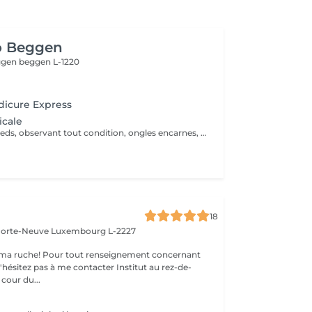
o Beggen
eggen
beggen L-1220
dicure Express
icale
Évaluation des pieds, observant tout condition, ongles encarnes, cour, callosités ! En cas de infections, champignons, micose ou les problèmes cotanés, recomandez une visite chez le podologue si necessaire. Desinfection des Pieds avec solution antiseptique. Retrait du Vernis Précédent avec un dissolvant pour nettoyer complètement les ongles des pieds. Coupez, desencarnes et Modelez les ongles avec une pance et lime, Pousses les Cuticules avec batone pour repousser doucement vers l'arrière et coupez les excès, Coupez avec bisturi les callosites si necessaire Traitement avec une rape pour eliminer les cellules mortes et les callosites, sans besoin d'immersion dans l'eau. Application d'un gommage supplementaire si necessaire. Hydratation Intense avec crème et les cuticules pour maintenir la peau douce, Appliquez une base transparent pour protéger les ongles. Attendez suffisamment de tempos pour sèc
18
 Porte-Neuve
Luxembourg L-2227
ma ruche! Pour tout renseignement concernant
z pas à me contacter Institut au rez-de-
cour du...