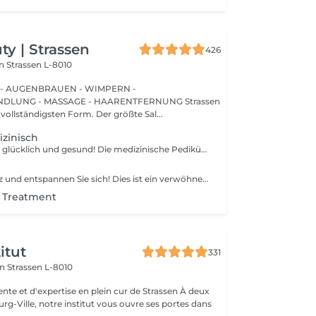
y | Strassen
426
on
Strassen L-8010
 - AUGENBRAUEN - WIMPERN -
UNG - MASSAGE - HAARENTFERNUNG Strassen
 vollständigsten Form. Der größte Sal...
zinisch
Halte deine Füße glücklich und gesund! Die medizinische Pediküre ist eine spezialisierte Form der Fußbehandlung, bei der ein Nagelmeister Probleme wie Hornhaut, Risse und deformierte Nägel behandelt. Wie wird die medizinische Pediküre durchgeführt? - Problemidentifikation - Desinfektion und Erweichung der Füße - Entfernung von Hornhaut - Behandlung der Nagelplatte - Hautbehandlung - Auftragen einer medizinischen Creme Altersbeschränkungen: empfohlen ab 16 Jahren. Empfehlungen nach dem Eingriff: professionelle häusliche Pflege wird nach dem Eingriff empfohlen. Frequenz: einmal in 3-4 Wochen.
Nehmen Sie Platz und entspannen Sie sich! Dies ist ein verwöhnendes Fußpflegeerlebnis, das in der Regel die Fußexfoliation mit einem Fußpeeling und einer Kombination aus feuchtigkeitsspendenden Produkten umfasst. Unsere Meisterinnen führen eine Edged-Pediküre durch. Wie wird eine Pediküre SPA durchgeführt? - die Füße werden gereinigt und eingeweicht - die Nägel werden geschnitten, die Nagelplatte wird geformt und gefeilt - die Füße werden in Wasser eingetaucht - ein Peeling wird auf die Füße aufgetragen - eine Maske wird aufgetragen - die Nagelhaut und seitlichen Rillen werden korrigiert - die Fersen werden gereinigt - nagelhautöl und Fußcreme werden aufgetragen Altersbeschränkungen: empfohlen ab 14 Jahren. Empfehlungen nach dem Eingriff: es gibt keine speziellen Empfehlungen nach diesem Verfahren. Frequenz: einmal in 3-4 Wochen.
t Treatment
itut
331
on
Strassen L-8010
e et d'expertise en plein cur de Strassen À deux
g-Ville, notre institut vous ouvre ses portes dans