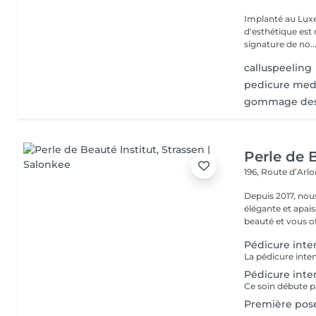
Implanté au Luxe
d'esthétique est 
signature de no..
calluspeeling
pedicure med
gommage des
Perle de B
196, Route d’Arl
Depuis 2017, nou
élégante et apai
beauté et vous off
Pédicure inte
Pédicure inte
Première pos