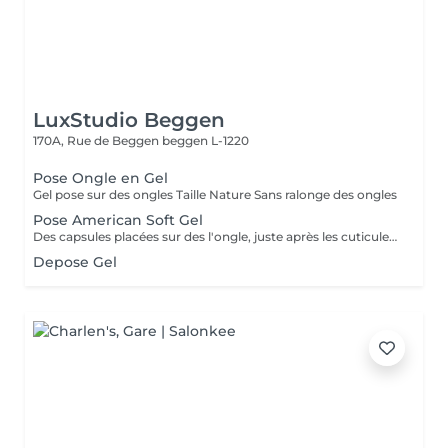
LuxStudio Beggen
170A, Rue de Beggen
beggen L-1220
Pose Ongle en Gel
Gel pose sur des ongles Taille Nature Sans ralonge des ongles
Pose American Soft Gel
Des capsules placées sur des l'ongle, juste après les cuticules. Ces capsules forment à elles seules la courbure et la longueur de l'ongle. Le premier avantage notable est donc que les ongles artificiels utilisés dans le nail art américain n'ont pas besoin d'être façonnés. Dure +- 2 a 3 sem Cápsulas de gel colocadas em toda a unha, logo após as cutículas. Essas cápsulas formam sozinhas a curvatura e a extensão da unha. Portanto, a primeira vantagem notável é que as unhas artificiais usadas na arte americana de unhas não precisam ser modeladas.
Depose Gel