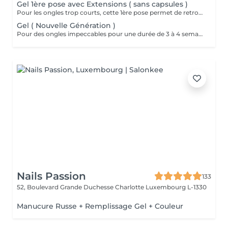
Gel 1ère pose avec Extensions ( sans capsules )
Pour les ongles trop courts, cette 1ère pose permet de retrouver une longueur normale et naturelle. Extension des ongles avec un gel à base de fibres de soie et d'un papier forme. Nous n'utilisons ni colle ni capsules en plastiques.
Gel ( Nouvelle Génération )
Pour des ongles impeccables pour une durée de 3 à 4 semaines, optez pour le gel. Nous respectons la santé de l'ongle naturel et nous veillons à faire très attention lors de la préparation et surtout du retrait du gel lors des remplissages. Nous utilisons des gels nouvelle génération auto égalisants. Lysiane, véritable professionnelle de l'onglerie, vous réconciliera avec les idées préconcues sur cette méthode. Le polissage se fait entre 10 et 15 jours max après le dernier remplissage pour une retouche avant le prochain. En aucun cas nous ne pouvons faire 2 polissage de suite. Et si nous trouvons que les ongles ont trop repoussés, nous ferons un remplissage afin de ne pas fragiliser vos ongles. Le polissage est un dépannage entre 2 rdv remplissages à faire exceptionnellement. Nous recommandons toujours le remplissage toutes les 3 semaines.
Nails Passion
133
52, Boulevard Grande Duchesse Charlotte
Luxembourg L-1330
Manucure Russe + Remplissage Gel + Couleur