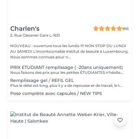
Charlen's
993
2, Rue Glesener
Gare L-1631
NOUVEAU : ouverture tous les lundis !!!! NON STOP DU LUNDI
AU SAMEDI L'incontournable institut de beauté à Luxembourg.
Nous sommes connues pour n...
PRIX ETUDIANT remplissage ( -20ans uniquement)
Nous faisons des prix pour les petites ÉTUDIANTES n'hésitez pas a passer
Remplissage gel / REFIL GEL
Plus le délai est long, plus il y a de repousse et de travail, le tarif s'adapte donc au temps écoulé depuis votre dernier rendez-vous. Merci de choisir le remplissage adapté
Pose complète avec capsules / NEW TIPS