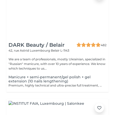
DARK Beauty / Belair
482
42, rue Astrid
Luxembourg Belair L-1143
We are a team of professionals, mostly Ukrainian, specialized in
"Russian" manicure, with over 10 years of experience. We know
which techniques to us...
Manicure + semi-permanent/gel polish + gel
extension (10 nails lengthening)
Premium, highly technical and ultra-precise full treatment, performed mainly with an e-file to achieve a perfectly clean nail contour and apply the polish as close as possible, even slightly under the cuticle. This technique helps visually delay the regrowth by around 10 days. Visual result: -Extremely well-groomed nails, clean contours, flawless shape -Instagram / photo studio effect: neat, precise, with no visible dry skin During this service, we will also increase the length of your nails using a specialized gel material, ensuring a naturally beautiful result. This 'EXTENSION' has to be done just once, after which subsequent appointments will be designated as 'Manicure + semi-permanent/gel polish + gel reinforcement (long or fragile nails)'. We also include a gel reinforcement, as a perfect solution for flawless and long-lasting nails: -The average durability is 4 weeks!! Service content: -Removal of old semi-permanent and/or gel polish (if needed, already include in this price/service) -Very meticulous preparation of the nail plate -Removal of dead skin -Shape and file nails -Gentle cuticle care -Gel nail extension -Gel reinforcement -Correction of the nail shape -Application of semi-permanent nail polish -Application of cuticle oil and hand cream Optional : -EXTENSION longest than 4th size -> +20€ (if so please book "WITH complex design") -Price per nail for nail art on up to 5 nails (if so please book "WITH simple design") +3€/nail -Price for simple design (French, Chrome, Baby Boomer, Cat Eyes, Stickers, Foil) 6-10 nails -> +20€ -Price for complex design (3D, Hand drawings, Stamping, French with Chrome, Baby Boomer with Chrome, French with Cat Eyes) 6-10 nails -> +30€