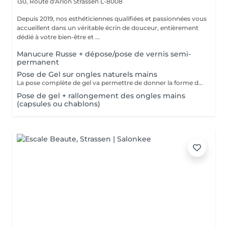
130, Route d'Arlon
Strassen L-8008
Depuis 2019, nos esthéticiennes qualifiées et passionnées vous
accueillent dans un véritable écrin de douceur, entièrement
dédié à votre bien-être et ...
Manucure Russe + dépose/pose de vernis semi-
permanent
Pose de Gel sur ongles naturels mains
La pose complète de gel va permettre de donner la forme désirée en rallongeant (ou pas) les ongles (préalablement préparés) soit par la technique du chablon (rallongement au gel) soit par les capsules. Ensuite vient la pose du gel qui sera façonné et enfin la pose de la couleur ou de la French.
Pose de gel + rallongement des ongles mains
(capsules ou chablons)