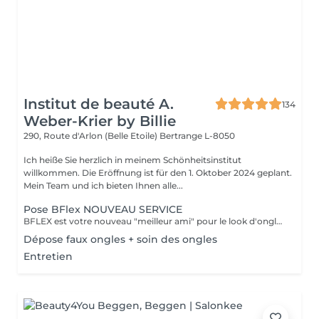
Institut de beauté A.
134
Weber-Krier by Billie
290, Route d'Arlon (Belle Etoile)
Bertrange L-8050
Ich heiße Sie herzlich in meinem Schönheitsinstitut
willkommen. Die Eröffnung ist für den 1. Oktober 2024 geplant.
Mein Team und ich bieten Ihnen alle...
Pose BFlex NOUVEAU SERVICE
BFLEX est votre nouveau "meilleur ami" pour le look d'ongles courts et naturels que tous les clients recherchent ! Il s'agit d'une Babymanucure avec la pose d'un gel intelligent 4-en-1 avec lequel vous avez : Base-Construction-Teinte-Finition ! I C'est une prestation inédite et tendance !
Dépose faux ongles + soin des ongles
Entretien