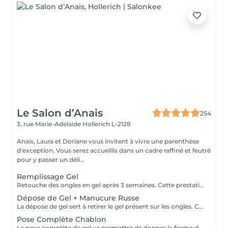
Le Salon d’Anais
254
3, rue Marie-Adelaïde
Hollerich L-2128
Anais, Laura et Doriane vous invitent à vivre une parenthèse
d'exception. Vous serez accueillis dans un cadre raffiné et feutré
pour y passer un déli...
Remplissage Gel
Retouche des ongles en gel après 3 semaines. Cette prestation va permettre d'entretenir les ongles en gel en ponçant la surface du gel et en remodelant l'ongle avec une nouvelle couche de gel et de couleur.
Dépose de Gel + Manucure Russe
La dépose de gel sert à retirer le gel présent sur les ongles. Cette prestation comprend le ponçage du gel et une manucure.
Pose Complète Chablon
La pose complète de gel va permettre de donner la forme désirée en rallongeant les ongles (préalablement préparés) par la technique du chablon. Ensuite vient la pose du gel qui sera façonné et enfin la pose de la couleur ou de la French.