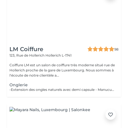
LM Coiffure
98
123, Rue de Hollerich
Hollerich L-1741
Coiffure LM est un salon de coiffure très moderne situé rue de
Hollerich proche de la gare de Luxembourg. Nous sommes à
l'écoute de notre clientèle a...
Onglerie
-Extension des ongles naturels avec demi capsule - Manucure combinée incluse ( Si vous voulez une french babyboomer, déco, veuillez svp cocher l'onglet en plus) - Remplissage de vos ongles avec du gel - Entre 3 et 4 semaine maximum