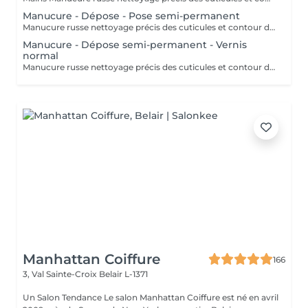
Manucure - Dépose - Pose semi-permanent
Manucure russe nettoyage précis des cuticules et contour des ongles. Retrait 85% de l'ancien semi-permanent sans touche a votre ongles naturel. Application d'un semi-permanent sur l'ongle. Idéal pour repartir sur une base propre sans accumulation de produit.
Manucure - Dépose semi-permanent - Vernis
normal
Manucure russe nettoyage précis des cuticules et contour des ongles. Retrait 85% de l'ancien semi-permanent sans touche a votre ongles naturel. Vernis classique appliqué sur l'ongle naturel. Rendu brillant, élégant
Manhattan Coiffure
166
3, Val Sainte-Croix
Belair L-1371
Un Salon Tendance Le salon Manhattan Coiffure est né en avril