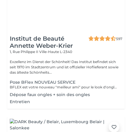
Institut de Beauté
597
Annette Weber-Krier
1, Rue Philippe II
Ville-Haute L-2340
Exzellenz im Dienst der Schönheit! Das Institut befindet sich
seit 1970 im Stadtzentrum und ist offizieller Hoflieferant sowie
das älteste Schönheits...
Pose BFlex NOUVEAU SERVICE
BFLEX est votre nouveau "meilleur ami" pour le look d'ongles courts et naturels que tous les clients recherchent ! Il s'agit d'une Babymanucure avec la pose d'un gel intelligent 4-en-1 avec lequel vous avez : Base-Construction-Teinte-Finition ! I C'est une prestation inédite et tendance !
Dépose faux ongles + soin des ongles
Entretien