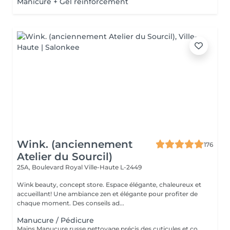
Manicure + Gel reinforcement
Wink. (anciennement
176
Atelier du Sourcil)
25A, Boulevard Royal
Ville-Haute L-2449
Wink beauty, concept store. Espace élégante, chaleureux et
accueillant! Une ambiance zen et élégante pour profiter de
chaque moment. Des conseils ad...
Manucure / Pédicure
Mains Manucure russe nettoyage précis des cuticules et contour des ongles. Application d'un vernis semi-permanent qui dure 3 à 4 semaines. Résultat naturel, brillant et résistant aux chocs. Pieds Retrait des cuticules, limage et polissage des ongles. Application de la base semi-permanent : protège l'ongle naturel et favorise l'adhérence. Application de la couleur semi-permanent : couche uniforme pour une finition parfaite.