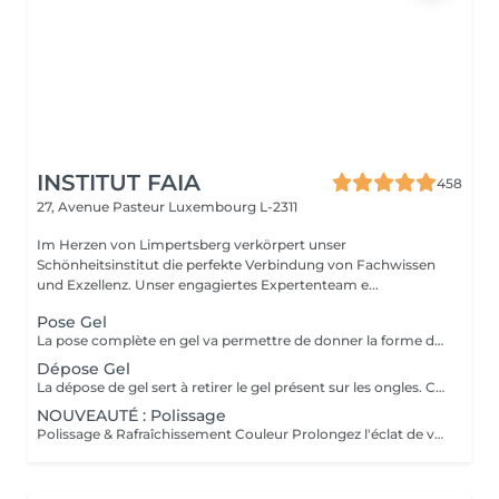
INSTITUT FAIA
458
27, Avenue Pasteur
Luxembourg L-2311
Im Herzen von Limpertsberg verkörpert unser
Schönheitsinstitut die perfekte Verbindung von Fachwissen
und Exzellenz. Unser engagiertes Expertenteam e...
Pose Gel
La pose complète en gel va permettre de donner la forme désirée en rallongeant (ou pas) les ongles (préalablement préparés) soit par la technique du chablon (rallongement au gel) soit par les capsules. Ensuite vient la pose du gel qui sera façonné et enfin la pose de la couleur ou de la French.
Dépose Gel
La dépose de gel sert à retirer le gel présent sur les ongles. Cette prestation comprend uniquement le ponçage du gel et le raccourcissement des ongles.
NOUVEAUTÉ : Polissage
Polissage & Rafraîchissement Couleur Prolongez l'éclat de votre pose en toute simplicité. Après une pose complète ou un remplissage, profitez de ce service rapide qui permet de rafraîchir vos ongles sans recommencer une prestation complète. Nous préparons délicatement la surface existante, lissons la repousse et appliquons la couleur de votre choix pour un effet propre et soigné. Idéal entre deux remplissages, ce rendez-vous express vous offre des ongles impeccables et la liberté de changer de teinte selon vos envies.