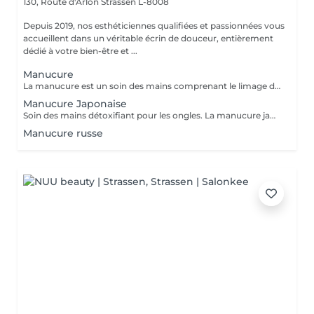
130, Route d'Arlon
Strassen L-8008
Depuis 2019, nos esthéticiennes qualifiées et passionnées vous
accueillent dans un véritable écrin de douceur, entièrement
dédié à votre bien-être et ...
Manucure
La manucure est un soin des mains comprenant le limage des ongles, la pousse et la coupe des cuticules, gommage, massage avec crème de soin et application d'un vernis transparent si désiré.
Manucure Japonaise
Soin des mains détoxifiant pour les ongles. La manucure japonaise consiste à polir et nettoyer les ongles en profondeur pour ensuite les nourrir avec une pâte à base de cire d'abeille qui va oxygéner l'ongle. L'ongle ressort brillant naturellement et pour une durée de 3 semaines. Comprend le limage des ongles, la pousse et la coupe des cuticules, polissage, application de la pâte à base de cire d'abeille et de la poudre fixante, gommage, massage avec crème de soin et application d'un vernis transparent si désiré.
Manucure russe