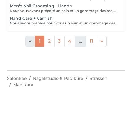
Men's Nail Grooming - Hands
Nous vous avons préparé un bain et un gommage des mains à l'huile légèrement parfumée, un traitement des ongles et des cuticules et un massage des bras et des mains pour éliminer toute tension dans les muscles et les os des bras et des mains et favoriser la relaxation.
Hand Care + Varnish
Nous avons préparé pour vous un bain et un gommage des mains à l'huile parfumée, un traitement des ongles et des cuticules et un massage des bras et des mains pour éliminer toute tension dans les muscles et les os des bras et des mains et favoriser la relaxation. Ce soin est suivi de l'application d'un vernis à ongles de votre choix.
«
1
2
3
4
...
11
»
Salonkee
Nagelstudio & Pediküre
Strassen
Maniküre