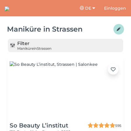
DE
Einloggen
Maniküre
in
Strassen
Filter
Maniküre
in
Strassen
So Beauty L’institut
595