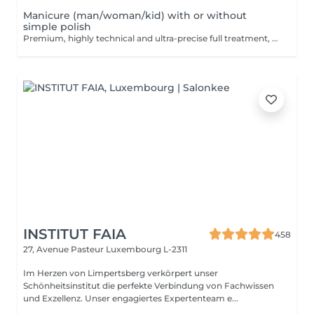
Manicure (man/woman/kid) with or without
simple polish
Premium, highly technical and ultra-precise full treatment, performed mainly with an e-file to achieve a perfectly clean nail contour and apply the polish as close as possible, even slightly under the cuticle. This technique helps visually delay the regrowth by around 10 days. Visual result: -Extremely well-groomed nails, clean contours, flawless shape -Instagram / photo studio effect: neat, precise, with no visible dry skin Service content: -Removal of old semi-permanent and/or gel polish (if needed, please book accordingly this option via this screen) -Very meticulous preparation of the nail plate -Removal of dead skin -Shape and file nails -Gentle cuticle care -Application of a transparent simple polish (if desired) OR application of your own simple polish to bring with you (if needed, please book accordingly this option via this screen) -Application of cuticle oil and hand cream
INSTITUT FAIA
458
27, Avenue Pasteur
Luxembourg L-2311
Im Herzen von Limpertsberg verkörpert unser
Schönheitsinstitut die perfekte Verbindung von Fachwissen
und Exzellenz. Unser engagiertes Expertenteam e...