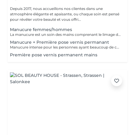
Depuis 2017, nous accueillons nos clientes dans une
atmosphère élégante et apaisante, ou chaque soin est pensé
pour révéler votre beauté et vous offri...
Manucure femmes/hommes
La manucure est un soin des mains comprenant le limage des ongles, la pousse et la coupe des cuticules, gommage, massage avec crème de soin et application d'un vernis transparent si désiré.
Manucure + Première pose vernis permanant
Manucure intense pour les personnes ayant beaucoup de cuticules + appliquer vernis permanant
Première pose vernis permanent mains