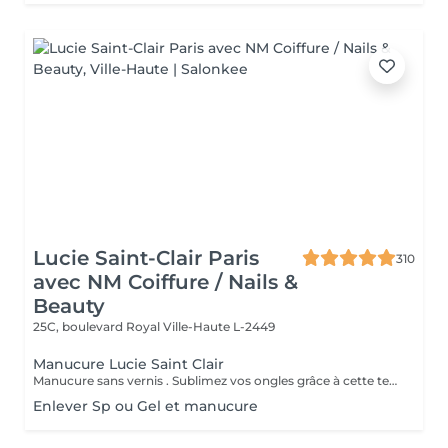
Lucie Saint-Clair Paris
310
avec NM Coiffure / Nails &
Beauty
25C, boulevard Royal
Ville-Haute L-2449
Manucure Lucie Saint Clair
Manucure sans vernis . Sublimez vos ongles grâce à cette technique naturelle qui comprend une mise en forme, une élimination tout en douceur de la cuticule. Les ongles retrouvent leur éclat naturel . Manucure avec vernis. Sublimez vos ongles grâce à cette technique naturelle qui comprend une mise en forme, une élimination tout en douceur de la cuticule. Finition complète et impeccable grâce a la pose de vernis.
Enlever Sp ou Gel et manucure