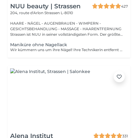
NUU beauty | Strassen
427
204, route d'Arlon
Strassen L-8010
HAARE - NÄGEL - AUGENBRAUEN - WIMPERN -
GESICHTSBEHANDLUNG - MASSAGE - HAARENTFERNUNG
Strassen ist NUU in seiner vollständigsten Form. Der größte
Sal...
Maniküre ohne Nagellack
Wir kümmern uns um ihre Nägel! Ihre Technikerin entfernt sanft abgestorbene hautzellen, feilt und formt ihre Nägel und poliert die oberfläche für ein glattes, natürliches finish. Unsere meister bieten kantige, hardware- oder kombinierte manicures an, je nach ihren wünschen. Wie wird eine manicure ohne nagellack durchgeführt? - raue haut wird sanft entfernt - die form der nagelplatte wird behutsam korrigiert - die Nagelhaut und seitlichen ränder werden sorgfältig bearbeitet - Nagelhautöl und handcreme werden aufgetragen, um zu pflegen und zu hydratisieren Altersbeschränkung: empfohlen ab 14 Jahren. Nachbehandlungsempfehlungen: es sind keine speziellen Nachbehandlungen erforderlich. Häufigkeit: alle 3 Wochen.
Alena Institut
331