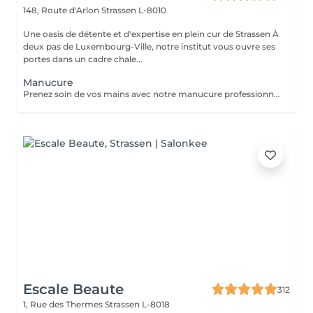
148, Route d'Arlon
Strassen L-8010
Une oasis de détente et d'expertise en plein cur de Strassen À
deux pas de Luxembourg-Ville, notre institut vous ouvre ses
portes dans un cadre chale...
Manucure
Prenez soin de vos mains avec notre manucure professionnelle, pour des ongles soignés et une peau douce. - Limage et modelage précis des ongles - Soin des cuticules et hydratation des mains - Finition base fortifiante ou non Chaque séance est réalisée avec soin pour un résultat élégant et raffiné.
Escale Beaute
312
1, Rue des Thermes
Strassen L-8018