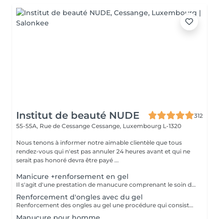
Institut de beauté NUDE
312
55-55A, Rue de Cessange
Cessange, Luxembourg L-1320
Nous tenons à informer notre aimable clientèle que tous
rendez-vous qui n'est pas annuler 24 heures avant et qui ne
serait pas honoré devra être payé ...
Manicure +renforsement en gel
Il s'agit d'une prestation de manucure comprenant le soin des cuticules, le polissage des replis latéraux, ainsi que le renforcement de vos ongles naturels sans extension. Les ongles deviennent plus forts, soignés et gardent leur longueur naturelle. Il est recommandé de répéter la procédure toutes les 3 semaines pour maintenir un résultat optimal.
Renforcement d'ongles avec du gel
Renforcement des ongles au gel une procédure qui consiste à appliquer un gel fortifiant sur l'ongle naturel. Il protège contre la casse, lisse la surface et renforce les ongles. Convient à : Ongles fins, cassants et dédoublés Ceux qui veulent renforcer leurs ongles sans extension Prolonger la tenue du vernis Le gel est appliqué en fine couche, sans alourdir l'ongle, et aide à obtenir une longueur saine.
Manucure pour homme