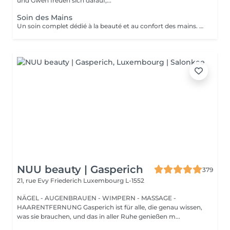
und Gwen freuen sich darauf,...
Soin des Mains
Un soin complet dédié à la beauté et au confort des mains. Le soin débute par une exfoliation douce afin d'affiner le grain de peau et révéler son éclat naturel. Les mains sont ensuite enveloppées dans un masque hydratant et nourrissant pour une action en profondeur. Pendant ce temps, les ongles sont soigneusement travaillés afin de leur redonner une forme nette et harmonieuse. Le soin se termine par un massage relaxant des mains, procurant une sensation immédiate de confort et de détente. Les mains sont plus douces, la peau nourrie et les ongles parfaitement soignés. Le vernis classique n'est pas proposé à l'institut. Si vous le souhaitez, nous pouvons toutefois réaliser la pose avec votre propre vernis en sélectionnant l'option correspondante.
NUU beauty | Gasperich
379
21, rue Evy Friederich
Luxembourg L-1552
NÄGEL - AUGENBRAUEN - WIMPERN - MASSAGE -
HAARENTFERNUNG Gasperich ist für alle, die genau wissen,
was sie brauchen, und das in aller Ruhe genießen m...