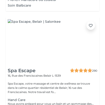
Soin Balbcare
Spa Escape
290
16, Rue des Franciscaines
Belair L-1539
Spa Escape, votre massage et centre de wellness se trouve
dans le calme quartier résidentiel de Belair; 16 rue des
Franciscaines. Notre travail est fo...
Hand Care
Nous avons préparé pour vous un bain et un gommage des mains aux huiles parfumées, un traitement des ongles et des cuticules, ainsi qu'un massage des bras et des mains pour éliminer toute tension dans les muscles et les os des bras et des mains et favoriser la relaxation.