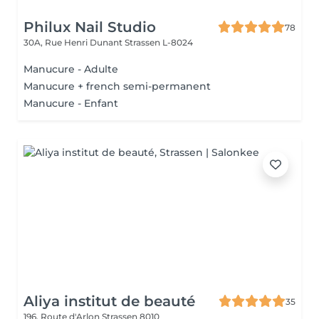
Philux Nail Studio
78
30A, Rue Henri Dunant
Strassen L-8024
Manucure - Adulte
Manucure + french semi-permanent
Manucure - Enfant
Aliya institut de beauté
35
196, Route d'Arlon
Strassen 8010