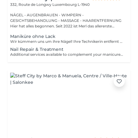
332, Route de Longwy
Luxembourg L-1940
NÄGEL - AUGENBRAUEN - WIMPERN -
GESICHTSBEHANDLUNG - MASSAGE - HAARENTFERNUNG
Hier hat alles begonnen. Seit 2022 ist Merl das allererste
Zuhause der ...
Maniküre ohne Lack
Wir kümmern uns um ihre Nägel! Ihre Technikerin entfernt sanft abgestorbene hautzellen, feilt und formt ihre Nägel und poliert die oberfläche für ein glattes, natürliches finish. Unsere meister bieten kantige, hardware- oder kombinierte manicures an, je nach ihren wünschen. Wie wird eine manicure ohne nagellack durchgeführt? - raue haut wird sanft entfernt - die form der nagelplatte wird behutsam korrigiert - die Nagelhaut und seitlichen ränder werden sorgfältig bearbeitet - Nagelhautöl und handcreme werden aufgetragen, um zu pflegen und zu hydratisieren Altersbeschränkung: empfohlen ab 14 Jahren. Nachbehandlungsempfehlungen: es sind keine speziellen Nachbehandlungen erforderlich. Häufigkeit: alle 3 Wochen.
Nail Repair & Treatment
Additional services available to complement your manicure or as standalone treatments. Nail Repair per nail (during service) Minor repair of a single nail (small crack, local damage or broken nail). This option can be added multiple times if more than one nail requires repair. Charged at 3€ per nail for Manicure with Gel Polish services. Nail Repair per nail (walk-in) Repair of one nail without manicure or polish application. Suitable for clients booking a repair only. Onycholysis Treatment per nail Targeted care for nails affected by onycholysis. Performed without polish to support healthy nail recovery. IBX Nail Repair System Professional nail treatment designed to strengthen and restore natural nails. Can be booked alone or combined with gel removal for deeper repair. Gel Polish Removal Gentle and careful removal of gel polish.