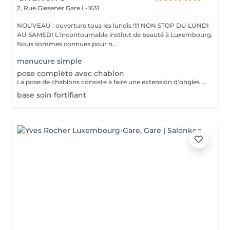
2, Rue Glesener
Gare L-1631
NOUVEAU : ouverture tous les lundis !!!! NON STOP DU LUNDI
AU SAMEDI L'incontournable institut de beauté à Luxembourg.
Nous sommes connues pour n...
manucure simple
pose complète avec chablon
La pose de chablons consiste à faire une extension d'ongles en gel, sans avoir recours aux capsules. Prestation un peu plus longue que les capsules mais tres tres jolie :)
base soin fortifiant