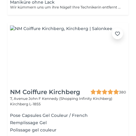
Maniküre ohne Lack
Wir kümmern uns um ihre Nägel! Ihre Technikerin entfernt sanft abgestorbene hautzellen, feilt und formt ihre Nägel und poliert die oberfläche für ein glattes, natürliches finish. Unsere meister bieten kantige, hardware- oder kombinierte manicures an, je nach ihren wünschen. Wie wird eine manicure ohne nagellack durchgeführt? - raue haut wird sanft entfernt - die form der nagelplatte wird behutsam korrigiert - die Nagelhaut und seitlichen ränder werden sorgfältig bearbeitet - Nagelhautöl und handcreme werden aufgetragen, um zu pflegen und zu hydratisieren Altersbeschränkung: empfohlen ab 14 Jahren. Nachbehandlungsempfehlungen: es sind keine speziellen Nachbehandlungen erforderlich. Häufigkeit: alle 3 Wochen.
NM Coiffure Kirchberg
380
7, Avenue John F Kennedy (Shopping Infinity Kirchberg)
Kirchberg L-1855
Pose Capsules Gel Couleur / French
Remplissage Gel
Polissage gel couleur