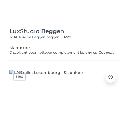
LuxStudio Beggen
170A, Rue de Beggen
beggen L-1220
Manucure
Dissolvant pour nettoyer completement les ongles, Coupez et Modelez les ongles avec une lime, Mouillez les mains quelques minutes pour ramollir les cuticules, Pousses les Cuticules avec batone pour repousser doucement vers l'arrière et coupez les excès, Hydratez les Mains avec crème et les cuticules pour maintenir la peau douce, Appliquez une base transparent pour protéger les ongles. Attendez suffisamment de tempos pour sèche.
Neu