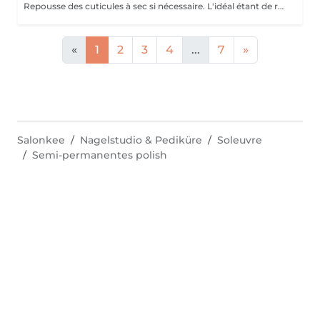
Repousse des cuticules à sec si nécessaire. L'idéal étant de réaliser une pédicure au préalable. Pose sur vos ongles naturels, sans technique de rallongement. Si vous portez actuellement du gel, de la résine, un renfort/gainage, n'oubliez pas de sélectionner la dépose.
«
1
2
3
4
...
7
»
Salonkee
Nagelstudio & Pediküre
Soleuvre
Semi-permanentes polish