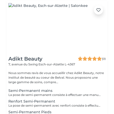
Adikt Beauty
311
7, avenue du Swing
Esch-sur-Alzette L-4367
Nous sommes ravis de vous accueillir chez Adikt Beauty, notre
institut de beauté au coeur de Belval. Nous proposons une
large gamme de soins, compre...
Semi-Permanent mains
La pose de semi-permanent consiste à effectuer une manucure simple et poser un vernis semi-permanent sur les ongles naturels pour une tenue de 3 à 4 semaines. La dépose de semi-permanent consiste à retirer le semi-permanent présent sur les ongles. MERCI DE SÉLECTIONNER LES DÉCORATIONS EN SUPPLÉMENT (french, babyboomer, strass,) QUE VOUS SOUHAITEZ FAIRE À CHAQUE RENDEZ-VOUS.
Renfort Semi-Permanent
La pose de semi-permanent avec renfort consiste à effectuer une manucure simple et poser un vernis semi-permanent sur une base renforçante pour une tenue plus longue, sans casse, pour une tenue de 3 à 4 semaines. MERCI DE SÉLECTIONNER LES DÉCORATIONS EN SUPPLÉMENT (french, babyboomer, strass,) QUE VOUS SOUHAITEZ FAIRE À CHAQUE RENDEZ-VOUS.
Semi-Permanent Pieds