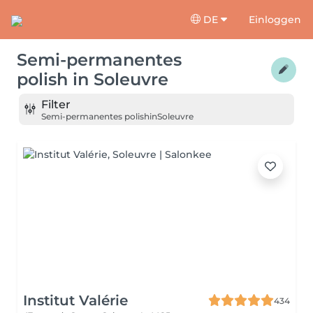
DE
Einloggen
Semi-permanentes
polish
in
Soleuvre
Filter
Semi-permanentes polish
in
Soleuvre
Institut Valérie
434