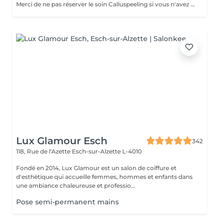
Merci de ne pas réserver le soin Calluspeeling si vous n'avez pas ou très peu de callosités !!! La pose de semi-permanent consiste à limer les ongles, retirer les cuticules et poser un vernis semi-permanent sur les ongles naturels pour une tenue de 3 à 4 semaines. Il est inutile de sélectionner une pédicure en plus du semi-permanent !!! La dépose de semi-permanent consiste à retirer le semi-permanent présent sur les ongles.
Lux Glamour Esch
342
118, Rue de l'Azette
Esch-sur-Alzette L-4010
Fondé en 2014, Lux Glamour est un salon de coiffure et
d'esthétique qui accueille femmes, hommes et enfants dans
une ambiance chaleureuse et professio...
Pose semi-permanent mains