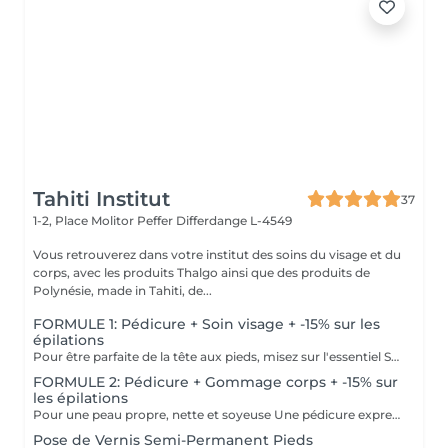
Tahiti Institut
37
1-2, Place Molitor Peffer
Differdange L-4549
Vous retrouverez dans votre institut des soins du visage et du
corps, avec les produits Thalgo ainsi que des produits de
Polynésie, made in Tahiti, de...
FORMULE 1: Pédicure + Soin visage + -15% sur les
épilations
Pour être parfaite de la tête aux pieds, misez sur l'essentiel Soin du visage Bora Bora ( gommage et massage à l'huile de coco) Une pédicure express au choix rape ou trempage + Coupe et limage des ongles -15 % Sur toutes vos épilations ( à rajouter à votre RDV) Pour plus de précision, n'hésitez pas whatsapp, SMS ou appel au 661 555 858
FORMULE 2: Pédicure + Gommage corps + -15% sur
les épilations
Pour une peau propre, nette et soyeuse Une pédicure express au choix rape ou trempage + Coupe et limage des ongles Un gommage du corps (Monoï ou coco) parfait pour préparer la peau au bronzage -15 % Sur toutes vos épilations ( à rajouter à votre RDV) Pour plus de précision, n'hésitez pas whatsapp, SMS ou appel au 661 555 858
Pose de Vernis Semi-Permanent Pieds