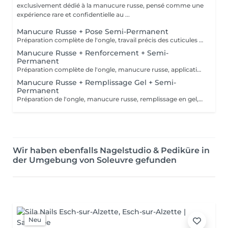
exclusivement dédié à la manucure russe, pensé comme une
expérience rare et confidentielle au ...
Manucure Russe + Pose Semi-Permanent
Préparation complète de l'ongle, travail précis des cuticules en manucure russe, puis pose d'une base, du vernis semi-permanent et d'un top coat pour un résultat net, brillant et longue tenue.
Manucure Russe + Renforcement + Semi-
Permanent
Préparation complète de l'ongle, manucure russe, application d'un renfort avec base teintée naturelle, puis pose du vernis semi-permanent et du top coat pour une finition nette et durable.
Manucure Russe + Remplissage Gel + Semi-
Permanent
Préparation de l'ongle, manucure russe, remplissage en gel, puis pose du semi-permanent et du top coat pour un rendu net et durable.
Wir haben ebenfalls Nagelstudio & Pediküre in
der Umgebung von Soleuvre gefunden
Neu