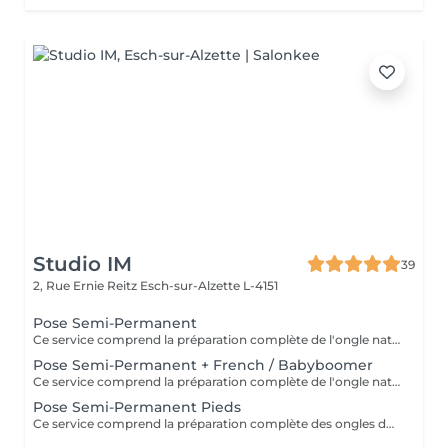
Studio IM
39
2, Rue Ernie Reitz
Esch-sur-Alzette L-4151
Pose Semi-Permanent
Ce service comprend la préparation complète de l'ongle naturel, suivie de l'application du vernis semi-permanent de la couleur de votre choix. Le soin inclut également: - Travail des cuticules pour une finition soignée, - Hydratation et légère exfoliation des mains pour un toucher doux et agréable. Idéal pour des ongles impeccables et brillants pendant 2 à 3 semaines, sans écailles ni retouche.
Pose Semi-Permanent + French / Babyboomer
Ce service comprend la préparation complète de l'ongle naturel, suivie de l'application du vernis semi-permanent avec french ou babyboomer de votre choix. Le soin inclut également: - Travail des cuticules pour une finition soignée, - Hydratation et légère exfoliation des mains pour un toucher doux et agréable. Idéal pour des ongles impeccables et brillants pendant 2 à 3 semaines, sans écailles ni retouche.
Pose Semi-Permanent Pieds
Ce service comprend la préparation complète des ongles des pieds, suivie de l'application du vernis semi-permanent dans la couleur de votre choix. Le soin inclut également: - Travail des cuticules, - Hydratation et légère exfoliation pour des pieds doux et soignées. Idéal pour des ongles de pieds nets et brillants pendant 4 à 6 semaines.