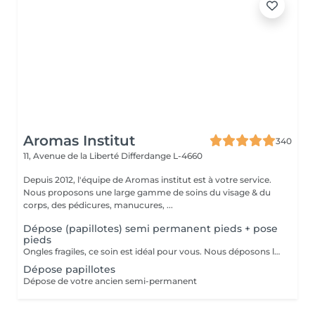
Aromas Institut
340
11, Avenue de la Liberté
Differdange L-4660
Depuis 2012, l'équipe de Aromas institut est à votre service.
Nous proposons une large gamme de soins du visage & du
corps, des pédicures, manucures, ...
Dépose (papillotes) semi permanent pieds + pose
pieds
Ongles fragiles, ce soin est idéal pour vous. Nous déposons le semi permanent avec des papillotes, de manière plus douce, l'ongle n'est pas abîmé. Un rdv bloqué doit être impérativement annulé 24h. Dans le cas contraire, nous nous réservons le droit de facturer la prestation.
Dépose papillotes
Dépose de votre ancien semi-permanent