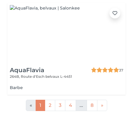
AquaFlavia
37
264B, Route d'Esch
belvaux L-4451
Barbe
«
1
2
3
4
...
8
»