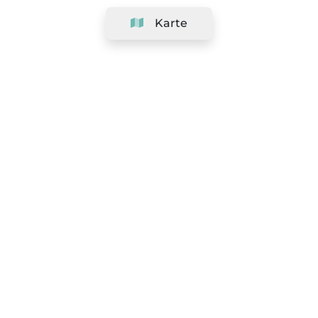
Karte
Unternehmen
Support
Team
&
Jobs
Ihr Geschäft hinzufügen
Rechtlich
Widerrufsrecht ausüben
AGBs
Datenschutz-Politik