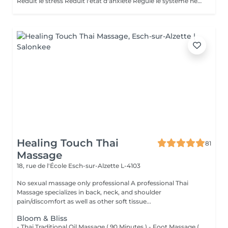
Réduit le stress Réduit l'état d'anxiété Régule le système nerveux et hormonal Soulagé les tensions Soulagé la douleur Active la circulation sanguine et lymphatique Aide à la récupération post opératoire Revitalisé les énergies Aide à l'élimination des toxines, toxiques et cristaux d'acide urique Favorise la relaxation général Améliorer la qualité du sommeil Améliorer le système immunitaire
Healing Touch Thai
81
Massage
18, rue de l'École
Esch-sur-Alzette L-4103
No sexual massage only professional A professional Thai
Massage specializes in back, neck, and shoulder
pain/discomfort as well as other soft tissue...
Bloom & Bliss
- Thai Traditional Oil Massage ( 90 Minutes ) - Foot Massage ( 30 Minutes )