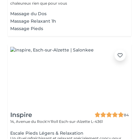
chaleureux rien que pour vous
Massage du Dos
Massage Relaxant 1h
Massage Pieds
Inspire
84
14, Avenue du Rock'n'Roll
Esch-sur-Alzette L-4361
Escale Pieds Légers & Relaxation
Un rituel rafraîchissant et relaxant spécialement conçu pour délasser les pieds et offrir une profonde sensation de détente à l'ensemble du corps ! Le bain de pieds aux sels d'Epsom enrichis en plantes aromatiques purifiantes et apaisantes invite à relâcher les tensions accumulées tout en procurant une agréable sensation de fraîcheur. Un gommage naturel est ensuite réalisé afin d'exfolier la peau, stimuler la microcirculation et réveiller les zones réflexes présentes sous les pieds. Le rituel se poursuit par un massage profondément relaxant associant manuvres enveloppantes et quelques points inspirés de la réflexologie plantaire. Réalisé à l'aide d'une huile naturelle aux notes fraîches et vivifiantes, ce massage favorise la détente générale et apaise le mental. Une bulle de bien-être pour ralentir, se recentrer et repartir du bon pied !