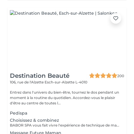
Destination Beauté
200
106, rue de l'Alzette
Esch-sur-Alzette L-4010
Entrez dans l'univers du bien-être, tournez le dos pendant un
moment à la routine du quotidien. Accordez-vous le plaisir
d'être au centre de toutes l...
Pedispa
Choisissez & combinez
BABOR SPA vous fait vivre l'expérience de technique de massage grâce à des arômes délicats, des textures caressantes et des soins efficaces. Que voulez-vous ressentir ? Décidez vous même! SHAPING FOR BODY - Modèle mes sens. Définit une silhouette séduisante et affinée. ENERGIZING LIME MANDARIN - Eveille mes sens. Met tous les sens en éveil et apporte vivacité à la peau. RELAXING LAVENDER MINT - Relaxe mes sens. Caresse la peau et apporte une peau intérieure totale. BALANCING CASHMERE WOOD - Renforce mes sens. Apporte force intérieure et une peau plus résistante.
Massage Future Maman