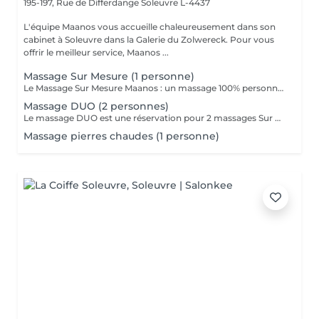
195-197, Rue de Differdange
Soleuvre L-4437
L'équipe Maanos vous accueille chaleureusement dans son
cabinet à Soleuvre dans la Galerie du Zolwereck. Pour vous
offrir le meilleur service, Maanos ...
Massage Sur Mesure (1 personne)
Le Massage Sur Mesure Maanos : un massage 100% personnalisé en fonction de vos besoins et de vos envies !
Massage DUO (2 personnes)
Le massage DUO est une réservation pour 2 massages Sur Mesure, en même temps dans la même cabine. Les 2 personnes pourront personnaliser leurs massages en fonction de leurs envies. Possibilité de demander 2 cabines séparées en arrivant sur place.
Massage pierres chaudes (1 personne)