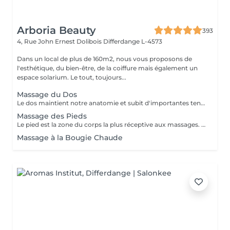
Arboria Beauty
393
4, Rue John Ernest Dolibois
Differdange L-4573
Dans un local de plus de 160m2, nous vous proposons de
l'esthétique, du bien-être, de la coiffure mais également un
espace solarium. Le tout, toujours...
Massage du Dos
Le dos maintient notre anatomie et subit d'importantes tensions liées au stress, à la fatigue, au froid, aux mauvaises positions... Le massage du dos permet de dénouer les tensions, détendre les muscles, soulage les courbatures et les contractions. Le massage du dos est une véritable source de bien être et de détente. Il a un effet bénéfique de façon locale mais aussi sur la détente générale. Senteurs aux choix: Fleur de Tiaré, Thé vert Jasmin, Rose Litchi, Cédra Passion
Massage des Pieds
Le pied est la zone du corps la plus réceptive aux massages. Nos pieds nous supportent au quotidien et nous oublions souvent d'en prendre soin. Ils sont composés de multiples terminaisons nerveuses qui influent sur l'ensemble de notre organisme. Quand nous avons mal aux pieds ne ressentons nous pas une grande fatigue ? Le massage des pieds stimule la circulation sanguine et permet d'évacuer le stress. Il active le drainage lymphatique et aide à l'élimination des toxines. Il procure bien être et détente. Senteurs aux choix: Fleur de Tiaré, Thé vert Jasmin, Rose Litchi, Cédra Passion
Massage à la Bougie Chaude