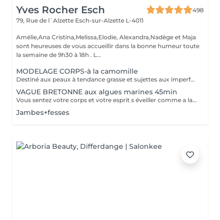
Yves Rocher Esch
498
79, Rue de l`Alzette
Esch-sur-Alzette L-4011
Amélie,Ana Cristina,Melissa,Elodie, Alexandra,Nadège et Maja
sont heureuses de vous accueillir dans la bonne humeur toute
la semaine de 9h30 à 18h . L...
MODELAGE CORPS-à la camomille
Destiné aux peaux à tendance grasse et sujettes aux imperfections, ce soin purifie votre dos. Les mains de notre experte nettoient minutieusement votre peau et procèdent à un gommage désincrustant. Votre dos est net et purifié en profondeur. Bénéfices : Votre dos est net et purifié en profondeur.
VAGUE BRETONNE aux algues marines 45min
Vous sentez votre corps et votre esprit s éveiller comme a la suite d un bain dans l OCEAN. Vous vous tonicité et leur confort. sentez légère et revitalisée. Vos jambes retrouvent leur tonicité et leur confort
Jambes+fesses