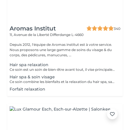
Aromas Institut
340
11, Avenue de la Liberté
Differdange L-4660
Depuis 2012, l'équipe de Aromas institut est à votre service.
Nous proposons une large gamme de soins du visage & du
corps, des pédicures, manucures, ...
Hair spa relaxation
Ce soin est un soin de bien-être avant tout, il vise principalement à rééquilibrer l'harmonie du corps par des techniques et des pressions de massage au niveau du cuir chevelu, de la nuque et des épaules . Les huiles utilisées sont essentiellement là pour traiter les différentes caractéristiques de votre cuir chevelu et vos cheveux, merci de nous informer en cas d'allergie. Ce soin inclut des huiles essentielles, il est important de nous prévenir en cas de grossesse ou d'allergie. Déroulement du soin ; pose d'une huile spécifique gommage du cuir chevelu bain de vapeur et massage crânien masque des cheveux séchage Ce soin ne comprend pas de coiffure, ni de brushing à la fin du soin, uniquement un séchage.
Hair spa & soin visage
Ce soin combine les bienfaits et la relaxation du hair spa, savourez un soin du cuir chevelu associé à un massage de la nuque, des épaules et de la tête en traitant vous peau en même temps. Ce soin ne comprend pas de coiffure à la fin, ni de brushing, uniquement un séchage.
Forfait relaxation