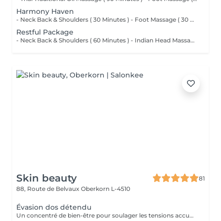
Harmony Haven
- Neck Back & Shoulders ( 30 Minutes ) - Foot Massage ( 30 Minutes ) - Hand Massage ( 15 Minutes )
Restful Package
- Neck Back & Shoulders ( 60 Minutes ) - Indian Head Massage ( 45 Minutes )
Skin beauty
81
88, Route de Belvaux
Oberkorn L-4510
Évasion dos détendu
Un concentré de bien-être pour soulager les tensions accumulées. Ce massage ciblé du dos, de la nuque et des épaules combine des manuvres enveloppantes et profondes pour libérer le stress et apporter une sensation immédiate de légèreté. Idéal pour une pause relaxante en pleine journée.