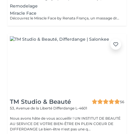
Remodelage
Miracle Face
Découvrez le Miracle Face by Renata França, un massage drainant du visage à l'effet liftant naturel. Grâce à des techniques exclusives, il dégonfle, redessine et illumine votre visage dès la première séance. Fréquence recommandée: En cure: 1 à 2 séances par semaine pendant 4 semaines pour un effet liftant et drainant maximal En entretien: 1 séance toutes les 3 à 4 semaines pour conserver l'éclat et la tonicité Ponctuellement: avant un évènement, pour un effet bonne mine immédiat
TM Studio & Beauté
56
53, Avenue de la Liberté
Differdange L-4601
Nous avons hâte de vous accueillir ! UN INSTITUT DE BEAUTÉ
AU SERVICE DE VOTRE BIEN-ÊTRE EN PLEIN COEUR DE
DIFFERDANGE Le bien-être n'est pas une q...