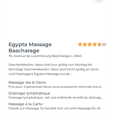
Egypta Massage
197
Bascharage
76, Avenue de Luxembourg
Bascharage L-4940
Geschenkkarten, Abos sind (nur gültig von Montag bis
Samstag) Geschenkkarten, Abos sind (nicht gültig an Sonn-
und Feiertagen) Egypta Massage wurde ...
Massage Isis & Osiris
Prix pour 2 personnes Nous vous proposons notre service de massage pour couples. Le massage en couple vous permet de profiter de notre massothérapie en compagnie de votre conjoint dans une seule pièce. Cela permettrait aux couples d'en profiter doublement. Le couple bénéficie d'un moment en or pour renouer avec l'autre et ils peuvent apprendre comment prendre soin l'un de l'autre ou se mettre à l'aise mutuellement.
Drainage lymphatique
Drainage lymphatique : est une méthode revisité du drainage lymphatique traditionnel qui permet d'obtenir des résultats plus rapides et visuels impressionnants.
Massage à la Carte
Details zur Massage: Es handelt sich um eine Massage für alle. Sie beinhaltet: Rückenmassage, Beinmassage Kopf-, Schulter-, Nacken- und Handmassage.