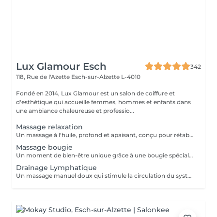
Lux Glamour Esch
342
118, Rue de l'Azette
Esch-sur-Alzette L-4010
Fondé en 2014, Lux Glamour est un salon de coiffure et
d'esthétique qui accueille femmes, hommes et enfants dans
une ambiance chaleureuse et professio...
Massage relaxation
Un massage à l'huile, profond et apaisant, conçu pour rétablir l'équilibre entre le corps et l'esprit. Il aide à réduire l'anxiété, soulager les tensions et les douleurs musculaires, tout en procurant une profonde sensation de bien-être. Un véritable moment de lâcher-prise pour retrouver calme, sérénité et énergie intérieure.
Massage bougie
Un moment de bien-être unique grâce à une bougie spécialement conçue pour la massage, dont la cire fond en une huile tiède et soyeuse. Ce massage procure une chaleur douce et enveloppante qui apaise les tensions, calme l'anxiété et aide à lutter contre la fatigue. Parfait pour les personnes stressées ou en quête de relaxation profonde.
Drainage Lymphatique
Un massage manuel doux qui stimule la circulation du système lymphatique, favorisant l'élimination des toxines et la réduction des gonflements (lympdèmes) causés par l'accumulation de la lymphe. Idéal pour améliorer la circulation, détoxiquer l'organisme et soulager la sensation de jambes lourdes.