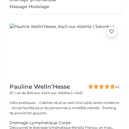
Massage Modelage
Pauline Welln’Hesse
42
67, rue de Belvaux
Esch-sur-Alzette L-4347
Infos pratiques: - Cabinet situé au sein d'un pôle santé moderne
- Accès facilité pour les personnes à mobilité réduite - Parking
de proximité (payant...
Drainage Lymphatique Corps
Découvrez le drainage lymphatique Renata França, un massage unique aux résultats visibles dès la première séance. Grâce à une technique spécifique et des manuvres rythmées; il favorise l'élimination des toxines, diminue la rétention d'eau, sculpte la silhouette et procure une profonde sensation de bien-être. Prenez soin de votre corps et ressentez un véritable renouveau! Contre-indications: phlébites, troubles cardiaques, maladies graves, infections en cours, grossesse sans avis médical. Fréquence recommandée: La fréquence des soins va dépendre de votre métabolisme, ainsi que de vos attentes. Un bilan sera fait lors de notre 1er rendez-vous afin de répondre au mieux à vos besoins.