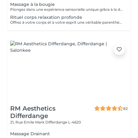
Massage à la bougie
Plongez dans une expérience sensorielle unique grâce à la douce chaleur d'une bougie fondante aux huiles précieuses. La cire tiède se transforme en un élixir nourrissant qui glisse sur votre peau, offrant un massage fluide, relaxant et profondément hydratant. Un véritable voyage des sens pour une détente absolue.
Rituel corps relaxation profonde
Offrez à votre corps et à votre esprit une véritable parenthèse hors du temps. Ce soin allie des manuvres enveloppantes et des pressions douces pour libérer les tensions et rééquilibrer les énergies. Chaque geste est pensé pour vous plonger dans un état de détente absolue. Laissez-vous emporter par cette bulle de sérénité où chaque instant est une invitation au lâcher-prise. Ressortez léger(e), apaisé(e) et profondément revitalisé(e)
RM Aesthetics
82
Differdange
21, Rue Emile Mark
Differdange L-4620
Massage Drainant