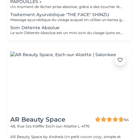
PAPOUILLES »
Un moment de lâcher prise absolue, grâce a des toucher léger axé sur la caresse et le frisson agréable. A l'aide de plumes, de mains expertes et d'ustensiles soigneusement choisis, ce massage superficiel invite à un voyage sensoriel. Subtil pour apaiser le mental, relâcher les tensions émotionnelles se reconnecter à son corps en toute douceur. Idéal pour les personnes aimant les papouilles.
Traitement Ayurvédique "THE FACE" SHINZU
Massage ayurvédique du visage auquel on utilise un kansa guérisseur de L'Inde. Celui-ci permet de rééquilibrer les énergies au corps, agit sur des points d'acupression pour améliorer la circulation, détendre les muscles, drainer, anti-stresse et raffermir l'ovale du visage. Résultats: *Détente *Peau lumineuse *Amélioration du tonus musculaire *Diminution des tensions faciales *Améliore les maux de tête *Anti-stress *Draine
Soin Détente Absolue
Le soin Détente Absolue est un mini soin du visage (sans extraction des points noirs) et un massage du corps d'une durée totale de 1h30. On commence par un massage relaxant sur la face arrière, jambes puis dos. Face avant mini soin visage (nettoyant + gommage #FACE PERFECTION) massage du décolleté, du visage et pendant la pose du masque, on effectue un massage relaxant sur les jambes et pieds. Un soin cocooning tout en douceur.
AR Beauty Space
64
48, Rue Jos Kieffer
Esch-sur-Alzette L-4176
AR Beauty Space by Andreia Un petit cocon cozy, simple et