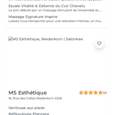
Escale Vitalité & Détente du Cuir Chevelu
Le soin débute par un massage stimulant de l'ensemble du cuir chevelu afin d'activer la microcirculation et favoriser la vitalité du cheveu. Une huile botanique rafraîchissante est appliquée sur les racines pour purifier le cuir chevelu, apporter une agréable sensation de fraîcheur et contribuer à son équilibre naturel. Une seconde huile au Neem et Coco est ensuite travaillée sur les longueurs et les pointes afin de nourrir, assouplir et protéger la fibre capillaire face aux agressions estivales telles que le soleil, le vent ou les baignades. Les manuvres lentes, enveloppantes et répétitives procurent une profonde sensation de relâchement. Les tensions accumulées se dissipent progressivement tandis que le corps et l'esprit s'abandonnent à une détente profonde. Les cheveux retrouvent douceur, souplesse et éclat, tandis que le cuir chevelu bénéficie d'un véritable bain de fraîcheur. Une parenthèse de bien-être et de calme entre deux soirées terrasses au soleil !
Massage Signature Inspire
Laissez vous transporter pour une relaxation intense, un massage doux et enveloppant à l'huile d'amande douce et aux huiles essentielles Bio. Inspirez profondément, lâchez prise et libérez les tensions aux sons de la nature.
MS Esthétique
59
16, Rue des Celtes
Niederkorn 4526
Ventouse aux pieds
Réflexologie Plantaire