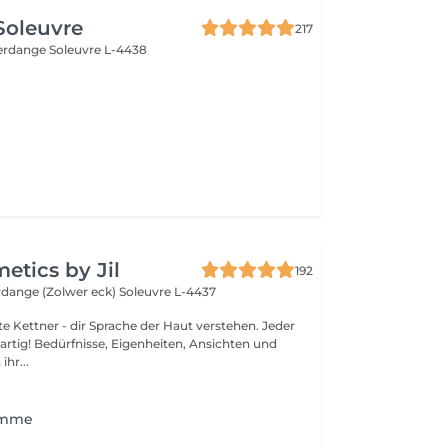
 Soleuvre
217
fferdange
Soleuvre L-4438
tics by Jil
192
erdange (Zolwer eck)
Soleuvre L-4437
Kettner - dir Sprache der Haut verstehen. Jeder
gartig! Bedürfnisse, Eigenheiten, Ansichten und
ihr...
omme