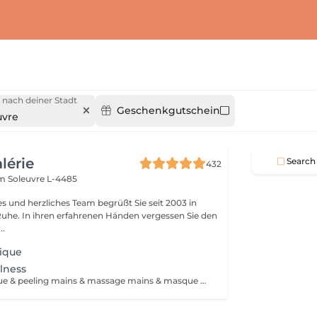
 nach deiner Stadt
Geschenkgutschein
uvre
alérie
Search
432
em
Soleuvre L-4485
es und herzliches Team begrüßt Sie seit 2003 in
Ruhe. In ihren erfahrenen Händen vergessen Sie den
..
ique
lness
manucure basique & peeling mains & massage mains & masque cocon (chauffant) durée 60min