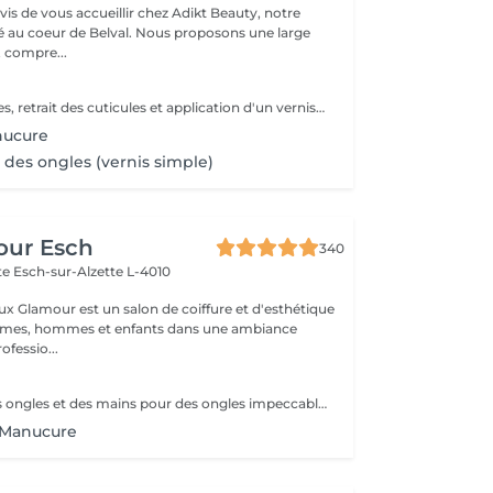
s de vous accueillir chez Adikt Beauty, notre
de Belval. Nous proposons une large
 compre...
Limage des ongles, retrait des cuticules et application d'un vernis protecteur si besoin.
nucure
des ongles (vernis simple)
our Esch
340
tte
Esch-sur-Alzette L-4010
ux Glamour est un salon de coiffure et d'esthétique
emmes, hommes et enfants dans une ambiance
ofessio...
Soin complet des ongles et des mains pour des ongles impeccables et une peau douce. Choisissez entre finition classique, vernis ou nail art pour sublimer vos mains avec élégance.
 Manucure