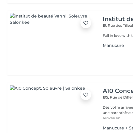
Institut 
19, Rue des Tilleu
Fall in love with 
Manucure
A10 Conc
195, Rue de Diff
Dès votre arrivée
une parenthèse d'exception : - Parkin
arrivée en ...
Manucure + 