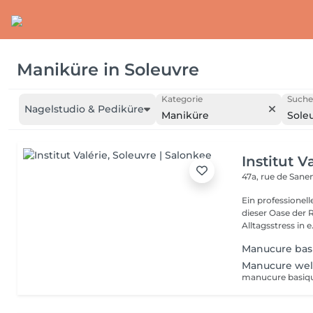
Maniküre
in
Soleuvre
Kategorie
Suche
Nagelstudio & Pediküre
Maniküre
Sole
Institut V
47a, rue de San
Ein professionell
dieser Oase der 
Alltagsstress in e.
Manucure bas
Manucure wel