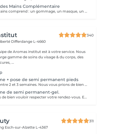
 des Mains Complémentaire
Notre soin des mains comprend : un gommage, un masque, un massage, une huile fortifiante pour les ongles, une base durcissante et l'application d'une crème
stitut
340
Liberté
Differdange L-4660
uipe de Aromas institut est à votre service. Nous
rge gamme de soins du visage & du corps, des
res, ...
up
ime + pose de semi permanent pieds
Pour une tenue entre 2 et 3 semaines. Nous vous prions de bien vouloir respecter votre rendez-vous. En prenant rendez-vous, vous occupez une place, dont une autre personne aurait éventuellement besoin. Tout rendez-vous non annulé 24h en avance, est susceptible d'être facturé. (Si vous ne pouvez pas vous présenter à votre RDV, proposez-le éventuellement à un proche ou à un ami) Toute l'équipe de Aromas Institut vous remercie pour votre respect et votre compréhension.
ime de semi permanent-gel.
Nous vous prions de bien vouloir respecter votre rendez-vous. En prenant rendez-vous, vous occupez une place, dont une autre personne aurait éventuellement besoin. Tout rendez-vous non annulé 24h en avance, est susceptible d'être facturé. (Si vous ne pouvez pas vous présenter à votre RDV, proposez-le éventuellement à un proche ou à un ami) Toute l'équipe de Aromas Institut vous remercie pour votre respect et votre compréhension.
uty
311
ing
Esch-sur-Alzette L-4367