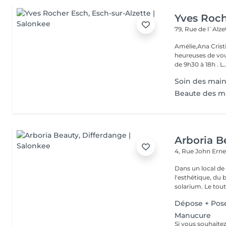
Yves Roc
79, Rue de l`Alz
Amélie,Ana Crist
heureuses de vou
de 9h30 à 18h . L..
Soin des mains
Beaute des m
Arboria B
4, Rue John Erne
Dans un local de
l'esthétique, du 
solarium. Le tout,
Dépose + Pos
Manucure