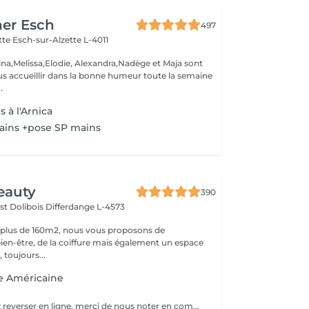
her Esch
497
ette
Esch-sur-Alzette L-4011
ina,Melissa,Elodie, Alexandra,Nadège et Maja sont
s accueillir dans la bonne humeur toute la semaine
.
 à l'Arnica
ains +pose SP mains
eauty
390
st Dolibois
Differdange L-4573
 plus de 160m2, nous vous proposons de
bien-être, de la coiffure mais également un espace
 toujours...
e Américaine
Si vous souhaitez reverser en ligne, merci de nous noter en commentaire si vous avez sur vos ongles du vernis classique ou du vernis semi permanent.