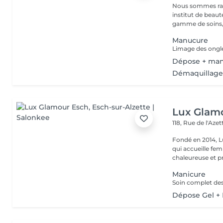
Nous sommes ravi
institut de beauté au coeur 
gamme de soins,
Manucure
Dépose + ma
Démaquillage 
Lux Glam
118, Rue de l'Aze
Fondé en 2014, L
qui accueille f
chaleureuse et pr
Manicure
Dépose Gel +