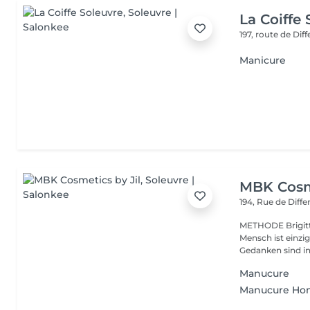
La Coiffe
197, route de Di
Manicure
MBK Cosme
194, Rue de Diff
METHODE Brigitte 
Mensch ist einzi
Gedanken sind in 
Manucure
Manucure H