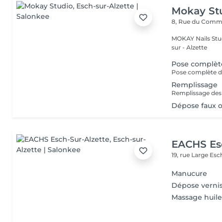
Mokay St
8, Rue du Com
MOKAY Nails Stud
sur - Alzette
Pose complèt
Pose complète de
Remplissage
Dépose faux 
EACHS Es
19, rue Large
Esc
Manucure
Dépose verni
Massage huile