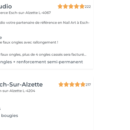
udio
222
merce
Esch-sur-Alzette L-4067
io votre partenaire de référence en Nail Art à Esch-
e
 faux ongles avec rallongement !
Remplissage des faux ongles, plus de 4 ongles cassés sera facturé une nouvelle pose !Le remplissage doit être effectué dans les 4 semaines à compter du jour de la pose, les 4 semaines dépassées vous sera facturé un supplément de 10€! Tout changement de format vous sera également facturé !
ongles + renforcement semi-permanent
ch-Sur-Alzette
217
h-sur-Alzette L-4204
s
 bougies