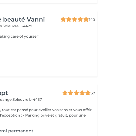
de beauté Vanni
140
ls
Soleuvre L-4429
taking care of yourself
ept
37
erdange
Soleuvre L-4437
, tout est pensé pour éveiller vos sens et vous offrir
g privé et gratuit, pour une
Semi permanent