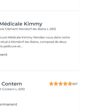
 Médicale Kimmy
çois Clément
Mondorf-les-Bains L-5612
icale Kimmy Rendez-vous dans notre
 situé à Mondorf-les-Bains, composé de deux
la pédicure et...
nent
r Contern
657
rt
Contern L-5310
permanent