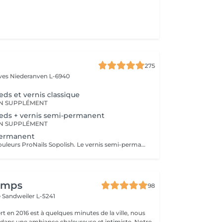
275
èves
Niederanven L-6940
eds et vernis classique
N SUPPLÉMENT
ieds + vernis semi-permanent
N SUPPLÉMENT
permanent
Large choix de couleurs ProNails Sopolish. Le vernis semi-permanent a une tenue d'environ 2 semaines sans s'écailler et en gardant sa brillance.
temps
98
e
Sandweiler L-5241
t en 2016 est à quelques minutes de la ville, nous
 dans une ambiance chaleureuse et intimiste. Notre