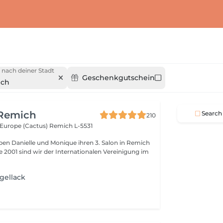
 nach deiner Stadt
Geschenkgutschein
ich
 Remich
Search
210
l'Europe (Cactus)
Remich L-5531
ben Danielle und Monique ihren 3. Salon in Remich
gellack