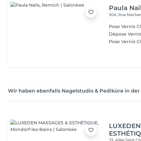
Paula Nai
30A, Rue Mache
Pose Vernis C
Dépose Vernis
Pose Vernis C
Wir haben ebenfalls Nagelstudio & Pediküre in 
LUXEDEN
ESTHÉTI
33, Allée Saint C