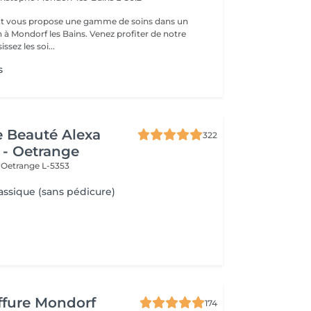
t vous propose une gamme de soins dans un
 à Mondorf les Bains. Venez profiter de notre
ssez les soi...
s
de Beauté Alexa
322
 - Oetrange
e
Oetrange L-5353
assique (sans pédicure)
iffure Mondorf
174