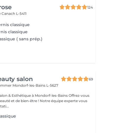
rose
124
e
Canach L-5411
rnis classique
nis classique
assique ( sans prép.)
auty salon
69
Hemmer
Mondorf-les-Bains L-5627
& Esthétique à Mondorf-les-Bains Offrez-vous
uté et de bien-être ! Notre équipe experte vous
ati...
lassique