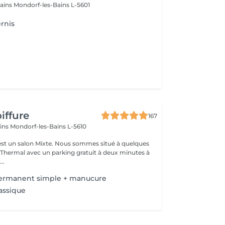
bains
Mondorf-les-Bains L-5601
rnis
iffure
167
ains
Mondorf-les-Bains L-5610
ixte. Nous sommes situé à quelques
hermal avec un parking gratuit à deux minutes à
..
permanent simple + manucure
lassique