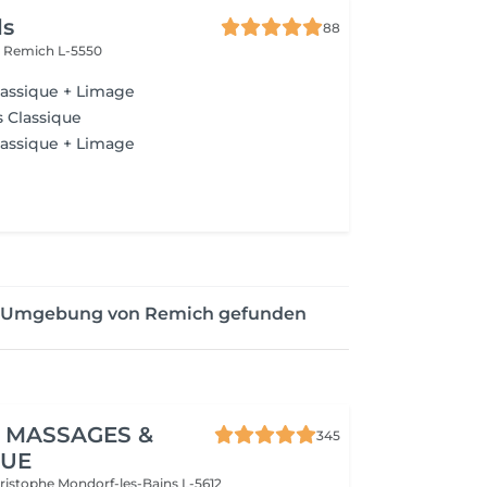
ls
88
r
Remich L-5550
lassique + Limage
 Classique
lassique + Limage
der Umgebung von Remich gefunden
 MASSAGES &
345
QUE
hristophe
Mondorf-les-Bains L-5612