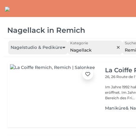
Nagellack
in
Remich
Kategorie
Suche
Nagelstudio & Pediküre
Nagellack
Rem
La Coiffe
26, 26 Route de 
Im Jahre 1992 ha
eröffnet. Im Jahre 2001 sind wir der Internationalen Vereinigung im
Bereich des Fri...
Maniküre& Na