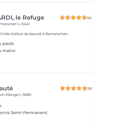
RDI, le Refuge
64
merschen L-5441
milie institut de beauté à Remerschen
s pieds
s mains
auté
59
ich
Ellange L-5690
s
ernis Semi-Permanent