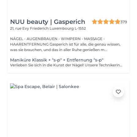
NUU beauty | Gasperich
379
21, rue Evy Friederich
Luxembourg L-1552
NÄGEL - AUGENBRAUEN - WIMPERN - MASSAGE -
HAARENTFERNUNG Gasperich ist für alle, die genau wissen,
was sie brauchen, und das in aller Ruhe genießen m...
Maniküre Klassik + "s-p" + Entfernung "s-p"
Verlieben Sie sich in die Kunst der Nägel! Unsere Technikerinnen werden effektiv abgestorbene Hautzellen entfernen, die Nägel in Form bringen und feilen sowie die äußere Oberfläche polieren. Dann wird ein semi-permanenter Nagellack aufgetragen. Er sieht aus wie ein normaler Nagellack, hält aber viel länger auf Ihren Nägeln. Fantastisch, oder? Er wird in einer LED-Lampe getrocknet und hält wochenlang. Unsere Meisterinnen bieten klassische, Hardware- oder kombinierte Maniküre an. Wie wird die Maniküre mit semi-permanent Nagellack durchgeführt? - entfernen des alten semi-permanenten Lacks (falls erforderlich) - rauhe Haut wird entfernt - die Form der Nagelplatte wird korrigiert - die Nagelhaut und seitlichen Rillen werden korrigiert - Semi-permanenter Nagellack wird aufgetragen - Nagelhautöl und Handcreme werden aufgetragen Altersbeschränkungen: empfohlen ab 16 Jahren. Empfehlungen nach dem Eingriff: es gibt keine speziellen Empfehlungen nach diesem Verfahren. Frequenz: einmal in 3 Wochen.