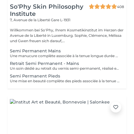
So'Phy Skin Philosophy
408
Institute
7, Avenue de la Liberté
Gare L-1931
Willkommen bei So'Phy, Ihrem Kosmetikinstitut im Herzen der
Avenue de la Liberté in Luxemburg. Sophie, Clémence, Mélissa
und Gwen freuen sich darauf,...
Semi Permanent Mains
Une manucure complète associée à la tenue longue durée du vernis semi-permanent. Le soin débute par une mise en beauté des ongles : limage, travail des cuticules et préparation de l'ongle naturel afin d'assurer un résultat net et durable. Le vernis semi-permanent est ensuite appliqué pour offrir une finition brillante, élégante et résistante dans le temps. Les ongles sont soignés, la tenue est optimale et le résultat reste impeccable pendant plusieurs semaines. Idéal pour allier esthétique, confort et praticité au quotidien.
Retrait Semi Permanent - Mains
Un soin dédié au retrait du vernis semi-permanent, réalisé en douceur afin de préserver la qualité de l'ongle naturel. Le retrait est suivi d'une mise en forme des ongles et d'un travail rapide des cuticules pour retrouver un résultat net et soigné. Une base protectrice est ensuite appliquée pour renforcer l'ongle, complétée par une huile nourrissante afin d'hydrater et sublimer les cuticules. Les ongles sont propres, soignés et protégés. Idéal pour faire une pause tout en prenant soin de ses ongles. Ce service est proposé uniquement pour le vernis semi-permanent réalisé à l'institut.
Semi Permanent Pieds
Une mise en beauté complète des pieds associée à la tenue longue durée du vernis semi-permanent. Le soin débute par la préparation des ongles : travail des cuticules, limage et soin des zones de callosités si nécessaire, afin d'obtenir un résultat net et soigné. Le vernis semi-permanent est ensuite appliqué pour offrir une finition brillante, élégante et résistante dans le temps. Les pieds sont parfaitement soignés, le résultat est durable et reste impeccable pendant plusieurs semaines. Idéal pour des pieds nets, confortables et élégants au quotidien.