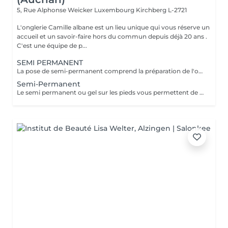
5, Rue Alphonse Weicker Luxembourg
Kirchberg L-2721
L'onglerie Camille albane est un lieu unique qui vous réserve un
accueil et un savoir-faire hors du commun depuis déjà 20 ans .
C'est une équipe de p...
SEMI PERMANENT
La pose de semi-permanent comprend la préparation de l'ongle, la mise en forme, le soin des cuticules et l'application de la couleur choisie. Grâce à sa tenue longue durée, le semi-permanent offre une brillance parfaite et une tenue de 2 à 3 semaines, sans ecaillement, pour des ongles impeccables au quotidien.
Semi-Permanent
Le semi permanent ou gel sur les pieds vous permettent de conserver , tel un vernis longue durée , une couleur pour une tenue de 4 à 6 semaines ( maximum) . Le retrait doit se faire en institut uniquement et nous recommandons de demander conseil à une de nos collaboratrices quant à la répétition de cette prestation. Comme chaque cliente est unique nous vous invitons à nous contacter pour d'avantages d'informations .