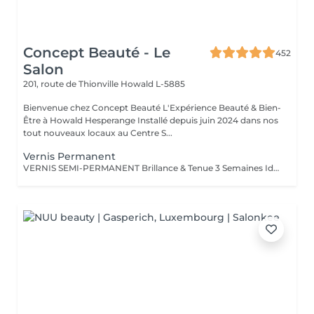
Concept Beauté - Le
452
Salon
201, route de Thionville
Howald L-5885
Bienvenue chez Concept Beauté L'Expérience Beauté & Bien-
Être à Howald Hesperange Installé depuis juin 2024 dans nos
tout nouveaux locaux au Centre S...
Vernis Permanent
VERNIS SEMI-PERMANENT Brillance & Tenue 3 Semaines Idéal pour celles qui veulent une manucure impeccable sans abîmer leurs ongles naturels, le vernis semi-permanent ProNails assure une brillance éclatante et une tenue longue durée. Pourquoi choisir le semi-permanent ? Séchage immédiat sous lampe LED Jusqu'à 3 semaines de tenue sans s'écailler Large choix de couleurs tendances Dépose rapide et en douceur Disponible pour les mains & les pieds pour une mise en beauté complète. ONGLES PARFAITS AVEC PRONAILS EXPERTISE & QUALITÉ PROFESSIONNELLE Dans notre institut, nous vous offrons un service onglerie haut de gamme, réalisé avec les produits de la marque ProNails, reconnue pour sa qualité et sa tenue exceptionnelle. Nos expertes en onglerie, dont certaines sont également formatrices en prothésie ongulaire dans notre centre de formation Concept Beauté Distribution, sauront vous conseiller et sublimer vos ongles avec professionnalisme.