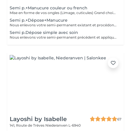
Semi p.+Manucure couleur ou french
Mise en forme de vos ongles (Limage, cuticules) Grand choix de couleurs, Tenue du semi-permanent 2-3 semaines. Finition sérum et crème Dépose = enlèvement de semi permanent existant
Semi p.+Dépose+Manucure
Nous enlevons votre semi-permanent existant et procédons à une manucure complète pour un rendu propre et naturel
Semi p.Dépose simple avec soin
Nous enlevons votre semi-permanent précédent et appliquons un sérum nourrissant sur vos ongles.
Layoshi by Isabelle
67
141, Route de Trèves
Niederanven L-6940