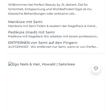
Willkommen bei Perfect Beauty by Jil, deinem Ziel für
Schönheit, Entspannung und Wohlbefinden! Egal ob Du
klassische Behandlungen oder exklusive Leis...
Maniküre mit Semi
Maniküre mit Semi Feilen & säubern der Nagelhaut & Handmassage Nagellack = ganz normaler Lack, den man selber mit Nagellackentferner abwischen kann. Hält 2-4 Tage auf Fingernägeln, 1 Monat auf Fussnägeln und muss bis zu 30min trocknen. Semi = wird unter einer LEDlampe getrocknet und sollte bei uns wieder entfernt werden (ist im Preis inbegriffen) . Hält 3 Wochen auf Fingernägeln, 4-5 Wochen auf Fussnägeln und ist direkt trocken. Kann die Nägel jedoch schädigen wenn es oft und ohne Pause gemacht wird.
Pediküre (medi) mit Semi
Pediküre mit Nagellack Wir arbeiten mit einem professionnellen Apparat der Marke RUCK, Fussbad, schneiden & feilen der Nägel, säubern der Nagelhaut, polieren der Nägel, entfernen von Hühneraugen, Hornhaut & von eingewachsenen Nägeln und Fussmassage Nagellack = ganz normaler Lack, den man selber mit Nagellackentferner abwischen kann. Hält 2-4 Tage auf Fingernägeln, 1 Monat auf Fussnägeln und muss bis zu 30min trocknen. Semi = wird unter einer LEDlampe getrocknet und sollte bei uns wieder entfernt werden (ist im Preis inbegriffen) . Hält 3 Wochen auf Fingernägeln, 4-5 Wochen auf Fussnägeln und ist direkt trocken. Kann die Nägel jedoch schädigen wenn es oft und ohne Pause gemacht wird.
ENTFERNEN von Semi auf den Fingern
AUFGEPASST : Wir entfernen nur Semi, wenn er von Perfect Beauty aufgetragen wurde und dies wird auch nicht berechnet, sondern ist im Preis vom Semi einbegriffen. Die Kunden die einen Termin buchen ohne die Politur bei uns haben lassen, werden wir leider ablehnen und der Termin wird verrechent weil Sie die Terminplan blockieren. Danke für dein Verständnis