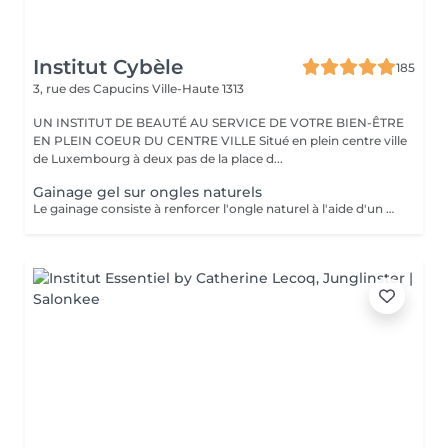
Institut Cybèle
185
3, rue des Capucins
Ville-Haute 1313
UN INSTITUT DE BEAUTÉ AU SERVICE DE VOTRE BIEN-ÊTRE
EN PLEIN COEUR DU CENTRE VILLE Situé en plein centre ville
de Luxembourg à deux pas de la place d...
Gainage gel sur ongles naturels
Le gainage consiste à renforcer l'ongle naturel à l'aide d'un gel ou d'une base renforcée, sans rallongement. Il apporte solidité, tenue et un rendu soigné, tout en protégeant l'ongle des cassures.