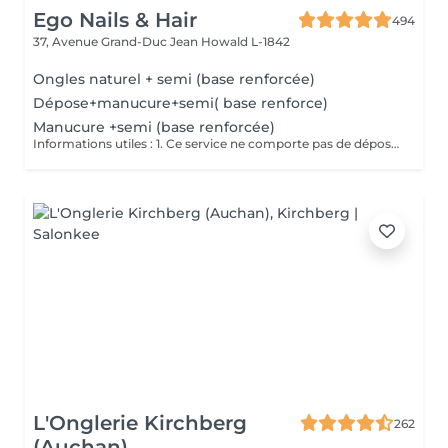
Ego Nails & Hair
494
37, Avenue Grand-Duc Jean
Howald L-1842
Ongles naturel + semi (base renforcée)
Dépose+manucure+semi( base renforce)
Manucure +semi (base renforcée)
Informations utiles : 1. Ce service ne comporte pas de dépose vos ongles doivent être nu pour ce service si vos ongles nécessite une dépose veuillez choisir la dépose adéquate merci. 2. Ce service ne comporte pas de French ni de Nails si vous en souhaitez il vous suffit de vous rendre dans la rubrique Nails art pour en ajouter merci. Description de la prestation : - Traitement des cuticules - limage des ongles - pose d'un Semi Permanent (1 couleur )
L'Onglerie Kirchberg
262
(Auchan)