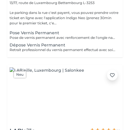
13/17, route de Luxembourg
Bettembourg L-3253
Le parking dans la rue c'est payent, vous pouvez prendre votre
ticket en ligne avec l'application Indigo Neo (prenez 30min
pour le premier ticket, c'e...
Pose Vernis Permanent
Pose de vernis permanent avec renforcement de l'ongle naturel pour une meilleure tenue et une résistance accrue. Le service comprend la manucure russe, l'application du gainage pour renforcer la structure de l'ongle et une finition nette, lisse et durable.
Dépose Vernis Permanent
Retrait professionnel du vernis permanent effectué avec soin afin de préserver l'ongle naturel. Le service comprend la manucure russe, la mise en forme de l'ongle et une pose de vernis traditionnel transparent, pour une finition propre, soignée et naturelle.
Neu