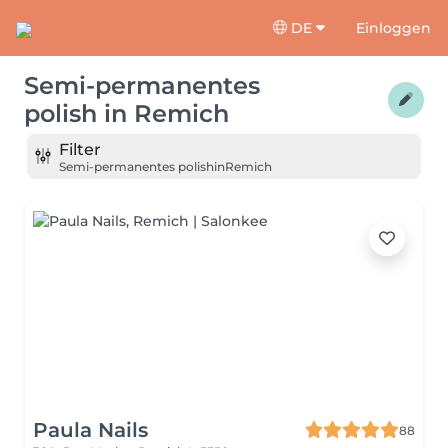
DE
Einloggen
Semi-permanentes
polish
in
Remich
Filter
Semi-permanentes polish
in
Remich
Paula Nails
88