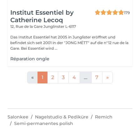
Institut Essentiel by
179
Catherine Lecoq
12, Rue de la Gare
Junglinster L-6117
Das Institut Essentiel hat 2005 in Junglister eröffnet und
befindet sich seit 2001 in der "JONG MËTT" auf die n°12 rue de la
Gare. Bei Essentiel wird ...
Réparation ongle
«
1
2
3
4
...
7
»
Salonkee
Nagelstudio & Pediküre
Remich
Semi-permanentes polish