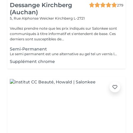
Dessange Kirchberg
279
(Auchan)
5, Rue Alphonse Weicker
Kirchberg L-2721
Veuillez prendre note que les prix indiqués sur Salonkee sont
communiqués à titre informatif et s'entendent de base. Ces
derniers sont susceptibles de...
Semi-Permanent
Le semi permanent est une alternative au gel tel un vernis longue durée pour une durée de deux semaines et demi à trois semaines de tenue (maximum ) Le retrait doit se faire uniquement au salon et nous le recommandons de manière ponctuelle. La manucure sèche est comprise dans cette prestation . Comme chaque cliente est unique, nous vous invitons à vous rapprocher d'une collaboratrice pour d'avantages d'informations
Supplément chrome