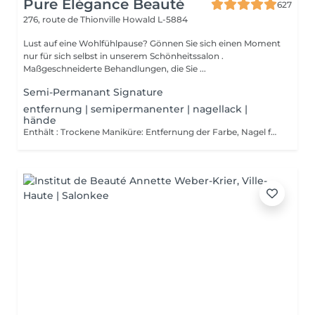
Pure Elégance Beauté
627
276, route de Thionville
Howald L-5884
Lust auf eine Wohlfühlpause? Gönnen Sie sich einen Moment
nur für sich selbst in unserem Schönheitssalon .
Maßgeschneiderte Behandlungen, die Sie ...
Semi-Permanant Signature
entfernung | semipermanenter | nagellack |
hände
Enthält : Trockene Maniküre: Entfernung der Farbe, Nagel formen, Reinigung der Nagelhaut und zum Abschluss einer Massage der Hände am Ende der trockenen Maniküre und eventuell am Ende mit einem stärkenden Lack überziehen.