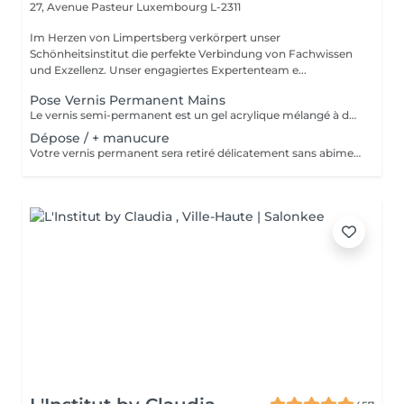
27, Avenue Pasteur
Luxembourg L-2311
Im Herzen von Limpertsberg verkörpert unser
Schönheitsinstitut die perfekte Verbindung von Fachwissen
und Exzellenz. Unser engagiertes Expertenteam e...
Pose Vernis Permanent Mains
Le vernis semi-permanent est un gel acrylique mélangé à du vernis, appliqué sur l'ongle et durci par des UV. Il a la même texture qu'un vernis classique, est aussi liquide et a encore plus de brillance. Il reste impeccable, sans ternir et sans s'écailler.
Dépose / + manucure
Votre vernis permanent sera retiré délicatement sans abimer vos ongles. La manucure est un soin des mains comprenant le limage des ongles, la pousse et la coupe des cuticules, massage avec crème de soin et application d'un vernis transparent si désiré.