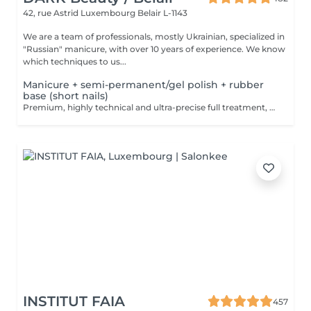
42, rue Astrid
Luxembourg Belair L-1143
We are a team of professionals, mostly Ukrainian, specialized in
"Russian" manicure, with over 10 years of experience. We know
which techniques to us...
Manicure + semi-permanent/gel polish + rubber
base (short nails)
Premium, highly technical and ultra-precise full treatment, performed mainly with an e-file to achieve a perfectly clean nail contour and apply the polish as close as possible, even slightly under the cuticle. This technique helps visually delay the regrowth by around 10 days. Visual result: -Extremely well-groomed nails, clean contours, flawless shape -Instagram / photo studio effect: neat, precise, with no visible dry skin We also include a base coat, recommended for short nails in good condition. A perfect solution for flawless and long-lasting nails: -The average durability is 4 weeks!! Service content -> 80€ : -Removal of old semi-permanent and/or gel (if needed, already include in this price/service) -Very meticulous preparation of the nail plate -Removal of dead skin -Shape and file nails -Gentle cuticle care -Rubber base -Application of semi-permanent nail polish -Application of cuticle oil and hand cream Optional : -Price per nail extension on up to 5 nails (if so please book "WITH simple design") +3€/nail -Price per nail for nail art on up to 5 nails (if so please book "WITH simple design") +3€/nail -Price for simple design (French, Chrome, Baby Boomer, Cat Eyes, Stickers, Foil) 6-10 nails -> +20€ -Price for complex design (3D, Hand drawings, Stamping, French with Chrome, Baby Boomer with Chrome, French with Cat Eyes) 6-10 nails -> +30€
INSTITUT FAIA
457