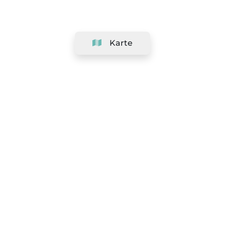
Karte
Unternehmen
Support
Team
&
Jobs
Ihr Geschäft hinzufügen
Rechtlich
Widerrufsrecht ausüben