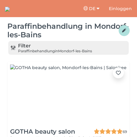
DE
Einloggen
Paraffinbehandlung
in
Mondorf-
les-Bains
Filter
Paraffinbehandlung
in
Mondorf-les-Bains
GOTHA beauty salon
69