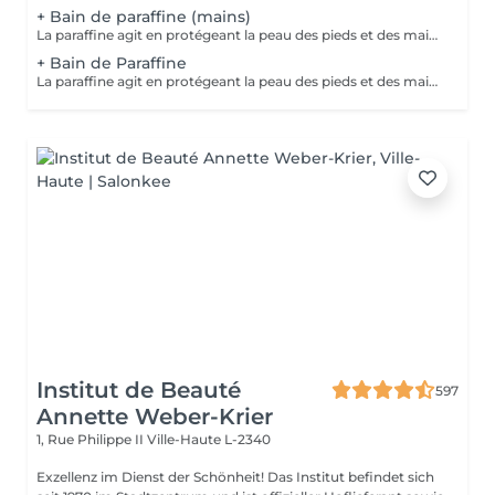
+ Bain de paraffine (mains)
La paraffine agit en protégeant la peau des pieds et des mains contre les agressions extérieures. Sa capacité de rétention d'eau favorise l'hydratation de la peau. Le traitement à la paraffine est idéal pour avoir des membres lisses. En effet, ce produit procure un effet rajeunissant à la peau, en plus de l'adoucir. Ce traitement est ainsi surtout recommandé à toute personne ayant la peau sèche.
+ Bain de Paraffine
La paraffine agit en protégeant la peau des pieds et des mains contre les agressions extérieures. Sa capacité de rétention d'eau favorise l'hydratation de la peau. Le traitement à la paraffine est idéal pour avoir des membres lisses. En effet, ce produit procure un effet rajeunissant à la peau, en plus de l'adoucir. Ce traitement est ainsi surtout recommandé à toute personne ayant la peau sèche.
Institut de Beauté
597
Annette Weber-Krier
1, Rue Philippe II
Ville-Haute L-2340
Exzellenz im Dienst der Schönheit! Das Institut befindet sich