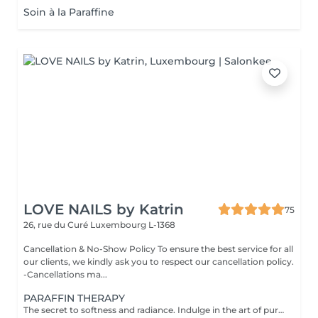
Soin à la Paraffine
LOVE NAILS by Katrin
75
26, rue du Curé
Luxembourg L-1368
Cancellation & No-Show Policy To ensure the best service for all
our clients, we kindly ask you to respect our cancellation policy.
-Cancellations ma...
PARAFFIN THERAPY
The secret to softness and radiance. Indulge in the art of pure rejuvenation with our Paraffin Therapy a deeply nourishing ritual designed to restore silky smoothness and elegant suppleness to your hands or feet. Your experience includes: Refining scrub gently polishes and renews the skin's texture Nourishing cream massage envelops your skin in moisture and relaxation Warm paraffin cocoon seals in hydration while improving circulation and elasticity The result: Satin-soft skin, restored comfort, and a youthful glow that lasts. Perfect as a standalone treatment or the ultimate finishing touch to your manicure or pedicure. A moment of warmth, luxury, and renewal your skin deserves nothing less. Recommended Frequency: For beautifully soft, hydrated skin, enjoy one paraffin therapy session per week for the first few treatments, then every 23 weeks to maintain lasting smoothness and radiance. Contraindications: Not recommended in case of open wounds, inflammation, skin irritation, or infection. Always ensure the skin is healthy and comfortable before treatment.