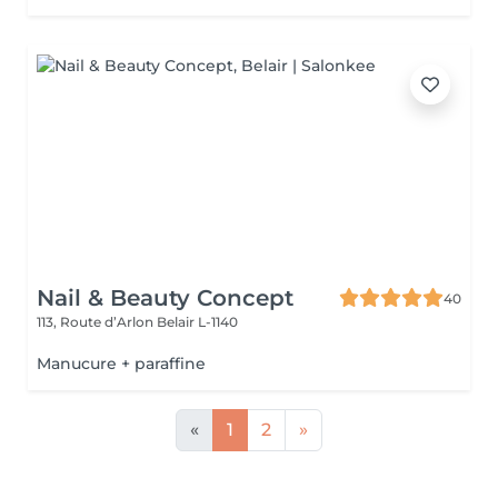
Nail & Beauty Concept
40
113, Route d’Arlon
Belair L-1140
Manucure + paraffine
«
1
2
»