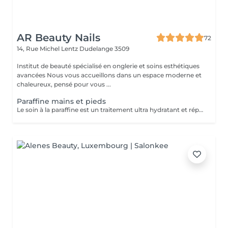
AR Beauty Nails
72
14, Rue Michel Lentz
Dudelange 3509
Institut de beauté spécialisé en onglerie et soins esthétiques
avancées Nous vous accueillons dans un espace moderne et
chaleureux, pensé pour vous ...
Paraffine mains et pieds
Le soin à la paraffine est un traitement ultra hydratant et réparateur idéal pour les mains et pieds secs et abîmés. Ce soin consiste à éliminer toutes les cellules mortes grâce à un gommage manuel ou mécanique suivi d un enveloppement en paraffine.