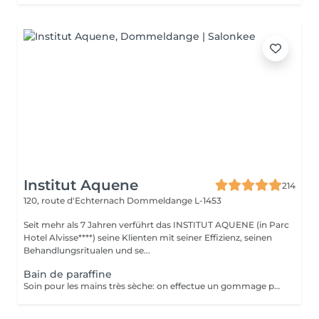
Institut Aquene
214
120, route d'Echternach
Dommeldange L-1453
Seit mehr als 7 Jahren verführt das INSTITUT AQUENE (in Parc
Hotel Alvisse****) seine Klienten mit seiner Effizienz, seinen
Behandlungsritualen und se...
Bain de paraffine
Soin pour les mains très sèche: on effectue un gommage pour enlever les peaux mortes, on applique une crème très grasse et on trempe les mains dans la paraffine chaude pour faire pénétrer la crème en profondeur et redonner aux mains la douceur. Après un temps de pose nous terminons par un massage des mains pour faire pénétrer l'excédant de crème.