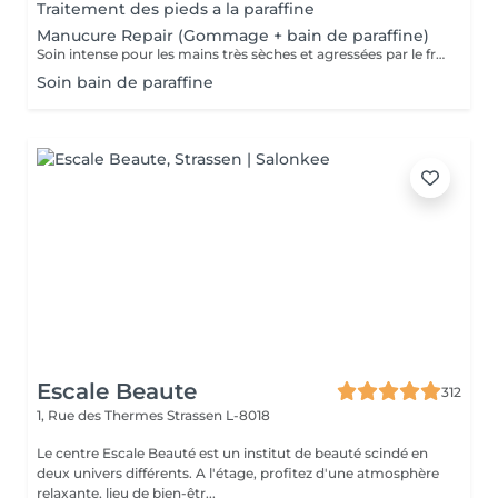
Traitement des pieds a la paraffine
Manucure Repair (Gommage + bain de paraffine)
Soin intense pour les mains très sèches et agressées par le froid ou les produits. Comprend le limage des ongles, la pousse et la coupe des cuticules, gommage, masque à la paraffine de 10 minutes et massage avec une crème de soin. Application d'une base transparente si désirée.
Soin bain de paraffine
Escale Beaute
312
1, Rue des Thermes
Strassen L-8018
Le centre Escale Beauté est un institut de beauté scindé en
deux univers différents. A l'étage, profitez d'une atmosphère
relaxante, lieu de bien-êtr...