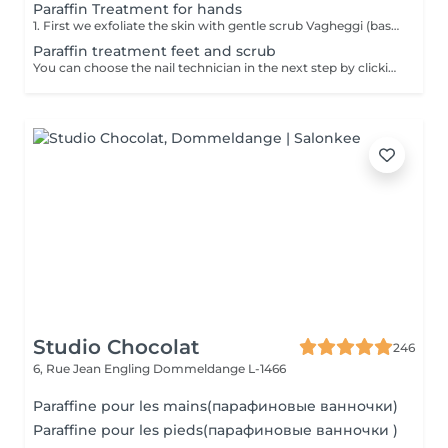
Paraffin Treatment for hands
1. First we exfoliate the skin with gentle scrub Vagheggi (based on brown sugar and ground coffee that have an exfoliating effect; also it includes detoxifying green clay) 2. After, we apply hydrating cream Vagheggi (that includes coconut oil and cocoa butter, vitamin E and moisturising hyaluronic acid) - it's amazing for nourishing and hydrating. 3. The last step is the paraffin wax itself. You gently dip a few times your hand into the warm melted paraffin. It builds up a thick, warm "glove" of wax. 4. Once the wax layers are set, the hand is wrapped in a protective plastic liner and then placed into a soft glove. This insulates the heat and allows the moisture to be absorbed. For 15-20 min you have time to rest and relax. 5. The final step is to remove everything and your hands are ready, fully nourished. Depending on your skin and desire, you can repeat this treatment 2-4 time once a week or 2 weeks to get a cumulative effect. Advantages: Deeply nourishes dry skin, restores elasticity, and provides a "velvet skin" effect. Ideal after winter.
Paraffin treatment feet and scrub
You can choose the nail technician in the next step by clicking "Select employee". 1. First we exfoliate the skin with gentle scrub Vagheggi (based on brown sugar and ground coffee that have an exfoliating effect; also it includes detoxifying green clay) 2. After, we apply hydrating cream Vagheggi (that includes coconut oil and cocoa butter, vitamin E and moisturising hyaluronic acid) - it's amazing for nourishing and hydrating. 3. The last step is the paraffin wax itself. You gently dip a few times your foot into the warm melted paraffin. It builds up a thick, warm "glove" of wax. 4. Once the wax layers are set, the foot is wrapped in a protective plastic liner and then placed into a soft glove. This insulates the heat and allows the moisture to be absorbed. For 15-20 min you have time to rest and relax. 5. The final step is to remove everything and your feet are ready, fully nourished. Depending on your skin and desire, you can repeat this treatment 2-4 time once a week or 2 weeks to get a cumulative effect. Advantages: Deeply nourishes dry skin, restores elasticity, and provides a "velvet skin" effect. Ideal after winter.
Studio Chocolat
246
6, Rue Jean Engling
Dommeldange L-1466
Paraffine pour les mains(парафиновые ванночки)
Paraffine pour les pieds(парафиновые ванночки )