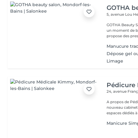
GOTHA be
5, avenue Lou 
GOTHA Beauty Salon 
un moment de bea
propose des prest
Manucure trad
Dépose gel o
Limage
Pédicure
24, avenue Fran
A propos de Pédicure Méd
nouveau cabinet
espaces dédiés à 
Manicure Sim