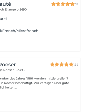
auté
59
ich
Ellange L-5690
urel
l/French/Microfrench
 Roeser
124
nge
Roeser L-3395
ember des Jahres 1986, werden mittlerweiler 7
 in Roeser beschäftigt. Wir verfügen über gute
ichkeiten...