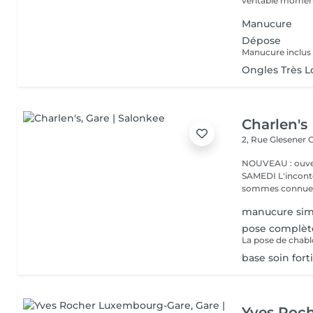
véritable moment
Manucure
Dépose
Manucure inclus
Ongles Très 
Charlen's
2, Rue Glesener
G
NOUVEAU : ouver
SAMEDI L'incontournable institut de beauté à Luxembourg. Nous
sommes connues 
manucure sim
pose complèt
base soin forti
Yves Roc