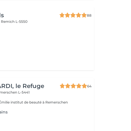
ls
88
r
Remich L-5550
RDI, le Refuge
64
merschen L-5441
milie institut de beauté à Remerschen
ains