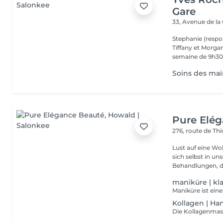
Gare
33, Avenue de la
Stephanie (respo
Tiffany et Morgan
semaine de 9h30 
Soins des main
Pure Elé
276, route de Thi
Lust auf eine Wohlfühlpause? Gönnen 
sich selbst in unserem 
Behandlungen, die
maniküre | kl
Kollagen | H