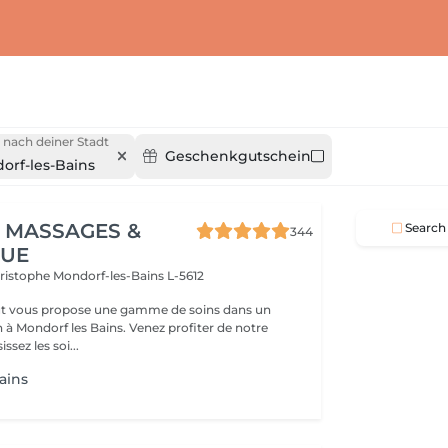
 nach deiner Stadt
Geschenkgutschein
orf-les-Bains
 MASSAGES &
Search
344
QUE
hristophe
Mondorf-les-Bains L-5612
t vous propose une gamme de soins dans un
 à Mondorf les Bains. Venez profiter de notre
ssez les soi...
ains