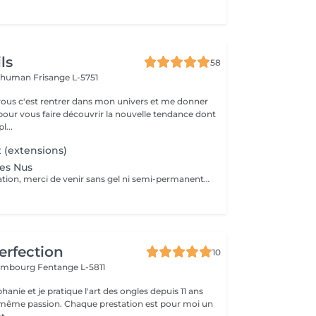
ls
58
Schuman
Frisange L-5751
ous c'est rentrer dans mon univers et me donner
pour vous faire découvrir la nouvelle tendance dont
l...
 (extensions)
es Nus
Pour cette prestation, merci de venir sans gel ni semi-permanent sur vos ongles
erfection
10
tembourg
Fentange L-5811
hanie et je pratique l'art des ongles depuis 11 ans
 même passion. Chaque prestation est pour moi un