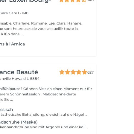
 Gare
Gare L-1610
nsable, Charlene, Romane, Lea, Clara, Hanane,
e sont heureuses de vous accueillir toute la
à 18h dans...
s à l'Arnica
gance Beauté
627
onville
Howald L-5884
Sie sich einen Moment nur für
Schönheitssalon . Maßgeschneiderte
 Sie ...
assisch
Maniküre ist eine ästhetische Behandlung, die sich auf die Nägel konzentriert. Die Kosmetikerin wird Ihre Finger zu Beginn der Maniküre in einer Schüssel mit heißem Wasser einweichen Die Maniküre ermöglicht es, die Nägel zu stärken, von kleinen abgestorbenen Hautschüppchen, die sie umgeben, zu befreien und gepflegte Hände zu zeigen. Beschränkt sich auf das Zurückschieben der Nagelhaut, Feilen und Polieren der Nägel und begleitend mit einer Massage der Hände am Ende der Maniküre und evtl
andschuhe (Maske)
Die Kollagenmaskenhandschuhe sind mit Argonöl und einer kollagenreichen Emulsion vorimprägniert, um die Haut zu durchdringen und mit Feuchtigkeit zu versorgen.