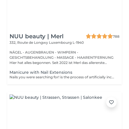
NUU beauty | Merl
788
332, Route de Longwy
Luxembourg L-1940
NÄGEL - AUGENBRAUEN - WIMPERN -
GESICHTSBEHANDLUNG - MASSAGE - HAARENTFERNUNG
Hier hat alles begonnen. Seit 2022 ist Merl das allererste
Zuhause der ...
Manicure with Nail Extensions
Nails you were searching for! is the process of artificially increasing the length of the nail using polygel material in order to correct the defects of the natural nail delamination and weakness of the nail plate. Our masters do edged, hardware, or combined manicure. How is polygel extension done? - removal of old semi-permanent (if needed) - rough skin is removed - the shape of the nail plate is corrected - the cuticle and side ridges are corrected - polygel is applied - semi-permanent nail polish is applied - cuticle oil and hand cream are applied Age restrictions: recommended to do from 16 years. Post procedure recommendations: there are no post recommendations for this procedure. Frequency: once in 3 weeks.