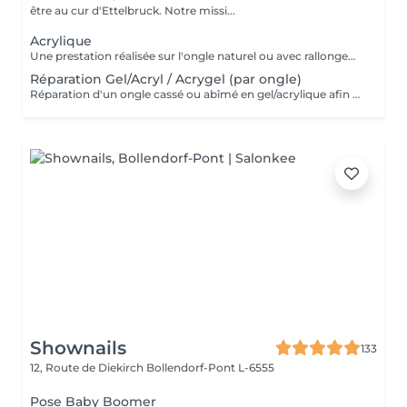
être au cur d'Ettelbruck. Notre missi...
Acrylique
Une prestation réalisée sur l'ongle naturel ou avec rallongement, idéale pour des ongles solides, élégants et durables. * Préparation de l'ongle naturel * Mise en forme des ongles * Travail des cuticules * Application de l'acrylique * Finition au choix * 2 décorations incluses
Réparation Gel/Acryl / Acrygel (par ongle)
Réparation d'un ongle cassé ou abîmé en gel/acrylique afin de restaurer sa forme, sa solidité et son esthétique. Ce service est réalisé uniquement sur les ongles nécessitant une réparation.
Shownails
133
12, Route de Diekirch
Bollendorf-Pont L-6555
Pose Baby Boomer