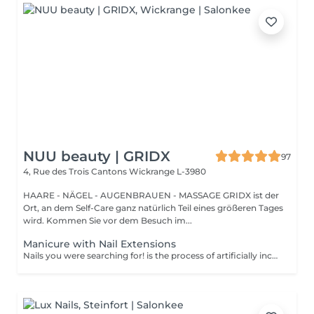
NUU beauty | GRIDX
97
4, Rue des Trois Cantons
Wickrange L-3980
HAARE - NÄGEL - AUGENBRAUEN - MASSAGE GRIDX ist der
Ort, an dem Self-Care ganz natürlich Teil eines größeren Tages
wird. Kommen Sie vor dem Besuch im...
Manicure with Nail Extensions
Nails you were searching for! is the process of artificially increasing the length of the nail using polygel material in order to correct the defects of the natural nail delamination and weakness of the nail plate. Our masters do edged, hardware, or combined manicure. How is polygel extension done? - removal of old semi-permanent (if needed) - rough skin is removed - the shape of the nail plate is corrected - the cuticle and side ridges are corrected - polygel is applied - semi-permanent nail polish is applied - cuticle oil and hand cream are applied Age restrictions: recommended to do from 16 years. Post procedure recommendations: there are no post recommendations for this procedure. Frequency: once in 3 weeks.