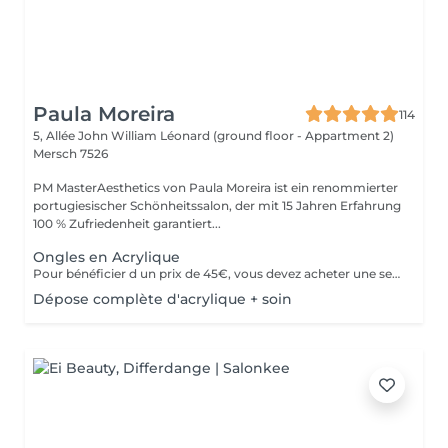
Paula Moreira
114
5, Allée John William Léonard (ground floor - Appartment 2)
Mersch 7526
PM MasterAesthetics von Paula Moreira ist ein renommierter
portugiesischer Schönheitssalon, der mit 15 Jahren Erfahrung
100 % Zufriedenheit garantiert...
Ongles en Acrylique
Pour bénéficier d un prix de 45€, vous devez acheter une seule fois le kit individuel comprenant tout le matériel non jetable nécessaire , qui sera conserve pour nous pour de futurs rendez-vous, garantissant ainsi une meilleure hygiène.* *renouvelabre chaque année.
Dépose complète d'acrylique + soin