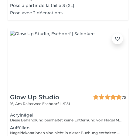
Pose à partir de la taille 3 (XL)
Pose avec 2 décorations
Glow Up Studio
75
16, Am Raiterwee
Eschdorf L-9151
Acrylnägel
Diese Behandlung beinhaltet keine Entfernung von Nagel Modellage Ihre Nägel müssen für diesen Service naturbelassen sein. Falls eine Entfernung notwendig ist, buchen Sie bitte vorab den Service "Altmodelage entfernen". Nageldekorationen sind nicht in dieser Buchung enthalten und müssen separat hinzugebucht werden!
Auffüllen
Nageldekorationen sind nicht in dieser Buchung enthalten und müssen separat hinzugebucht werden!