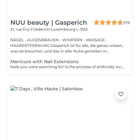
NUU beauty | Gasperich
379
21, rue Evy Friederich
Luxembourg L-1552
NÄGEL - AUGENBRAUEN - WIMPERN - MASSAGE -
HAARENTFERNUNG Gasperich ist für alle, die genau wissen,
was sie brauchen, und das in aller Ruhe genießen m...
Manicure with Nail Extensions
Nails you were searching for! is the process of artificially increasing the length of the nail using polygel material in order to correct the defects of the natural nail delamination and weakness of the nail plate. Our masters do edged, hardware, or combined manicure. How is polygel extension done? - removal of old semi-permanent (if needed) - rough skin is removed - the shape of the nail plate is corrected - the cuticle and side ridges are corrected - polygel is applied - semi-permanent nail polish is applied - cuticle oil and hand cream are applied Age restrictions: recommended to do from 16 years. Post procedure recommendations: there are no post recommendations for this procedure. Frequency: once in 3 weeks.