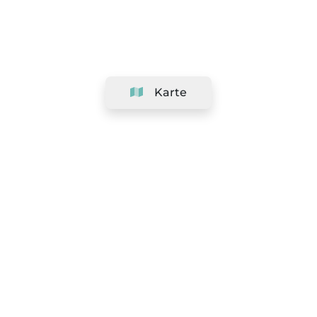
Karte
Unternehmen
Support
Team
&
Jobs
Ihr Geschäft hinzufügen
Rechtlich