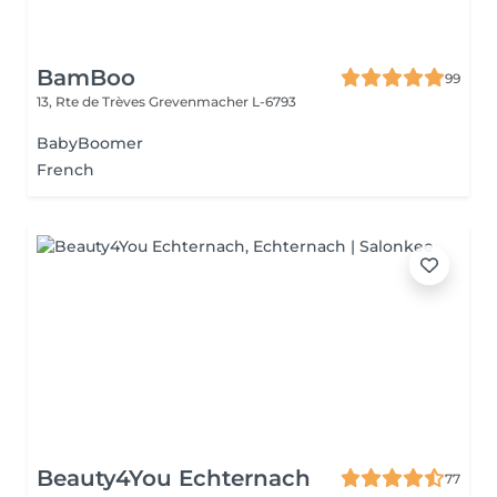
BamBoo
99
13, Rte de Trèves
Grevenmacher L-6793
BabyBoomer
French
Beauty4You Echternach
77