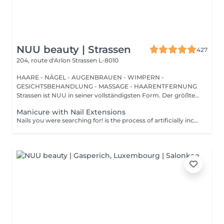
NUU beauty | Strassen
427
204, route d'Arlon
Strassen L-8010
HAARE - NÄGEL - AUGENBRAUEN - WIMPERN -
GESICHTSBEHANDLUNG - MASSAGE - HAARENTFERNUNG
Strassen ist NUU in seiner vollständigsten Form. Der größte
Sal...
Manicure with Nail Extensions
Nails you were searching for! is the process of artificially increasing the length of the nail using polygel material in order to correct the defects of the natural nail delamination and weakness of the nail plate. Our masters do edged, hardware, or combined manicure. How is polygel extension done? - removal of old semi-permanent (if needed) - rough skin is removed - the shape of the nail plate is corrected - the cuticle and side ridges are corrected - polygel is applied - semi-permanent nail polish is applied - cuticle oil and hand cream are applied Age restrictions: recommended to do from 16 years. Post procedure recommendations: there are no post recommendations for this procedure. Frequency: once in 3 weeks.