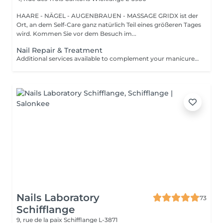
HAARE - NÄGEL - AUGENBRAUEN - MASSAGE GRIDX ist der
Ort, an dem Self-Care ganz natürlich Teil eines größeren Tages
wird. Kommen Sie vor dem Besuch im...
Nail Repair & Treatment
Additional services available to complement your manicure or as standalone treatments. Nail Repair per nail (during service) Minor repair of a single nail (small crack, local damage or broken nail). This option can be added multiple times if more than one nail requires repair. Charged at 3€ per nail for Manicure with Gel Polish services. Nail Repair per nail (walk-in) Repair of one nail without manicure or polish application. Suitable for clients booking a repair only. Onycholysis Treatment per nail Targeted care for nails affected by onycholysis. Performed without polish to support healthy nail recovery. IBX Nail Repair System Professional nail treatment designed to strengthen and restore natural nails. Can be booked alone or combined with gel removal for deeper repair. Gel Polish Removal Gentle and careful removal of gel polish.
Nails Laboratory
73
Schifflange
9, rue de la paix
Schifflange L-3871