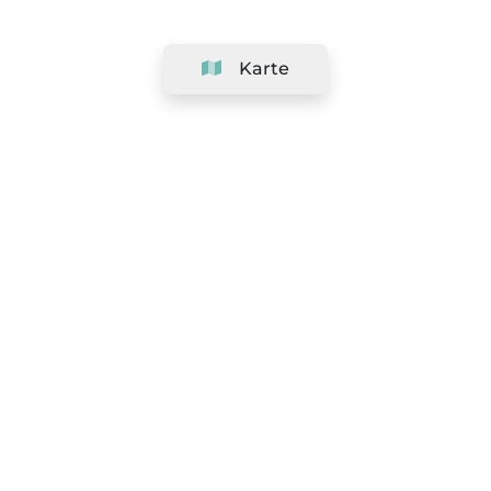
Karte
Unternehmen
Support
Team
&
Jobs
Ihr Geschäft hinzufügen
Rechtlich
Widerrufsrecht ausüben
AGBs