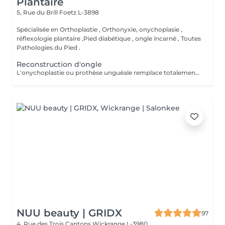
Plantaire
5, Rue du Brill
Foetz L-3898
Spécialisée en Orthoplastie , Orthonyxie, onychoplasie ,
réflexologie plantaire ,Pied diabétique , ongle incarné , Toutes
Pathologies du Pied .
Reconstruction d'ongle
L'onychoplastie ou prothèse unguéale remplace totalement ou partiellement l'ongle absent ou déformé. ongle mycosé Ce faux ongle est fabriqué à base d'une résine composite photopolymerisation sous forme de pâte transparente, devenant dure par photopolymérisation par une lampe LED Haute densité.
NUU beauty | GRIDX
97
4, Rue des Trois Cantons
Wickrange L-3980