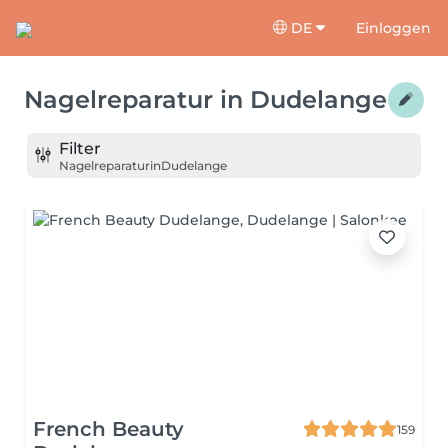
DE
Einloggen
Nagelreparatur
in
Dudelange
Filter
Nagelreparatur
in
Dudelange
French Beauty
159