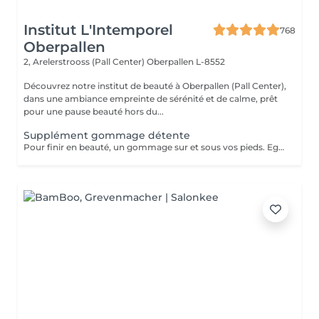
Institut L'Intemporel
768
Oberpallen
2, Arelerstrooss (Pall Center)
Oberpallen L-8552
Découvrez notre institut de beauté à Oberpallen (Pall Center),
dans une ambiance empreinte de sérénité et de calme, prêt
pour une pause beauté hors du...
Supplément gommage détente
Pour finir en beauté, un gommage sur et sous vos pieds. Egalement entre les orteils. Pour une meilleure pénétration de la crème pieds. Uniquement avec un service de beauté des pieds / pédicurie effectué à l institut le même jour .