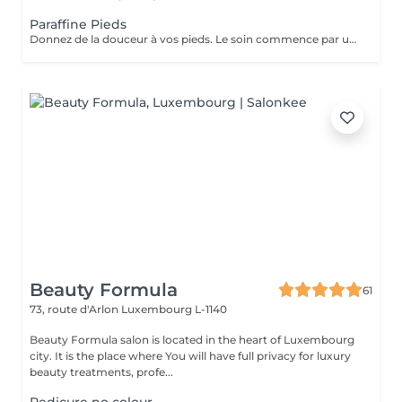
Paraffine Pieds
Donnez de la douceur à vos pieds. Le soin commence par un gommage de la demi-jambe et des pieds, puis avec un grand pinceau la spécialiste de beauté applique la paraffine chaude sur chaque pieds, ce masque va poser environ 15 min, puis vient le moment de la détente: le modelage des pieds, relaxation suprême. Résultat des pieds doux comme une peau de bébé.
Beauty Formula
61
73, route d'Arlon
Luxembourg L-1140
Beauty Formula salon is located in the heart of Luxembourg
city. It is the place where You will have full privacy for luxury
beauty treatments, profe...