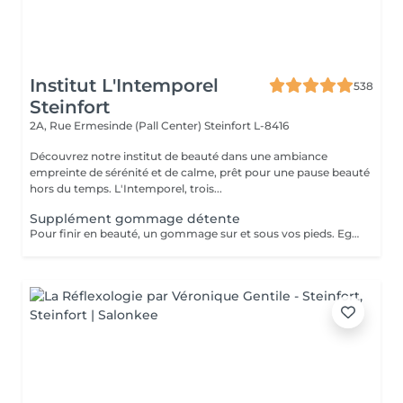
Institut L'Intemporel
538
Steinfort
2A, Rue Ermesinde (Pall Center)
Steinfort L-8416
Découvrez notre institut de beauté dans une ambiance
empreinte de sérénité et de calme, prêt pour une pause beauté
hors du temps. L'Intemporel, trois...
Supplément gommage détente
Pour finir en beauté, un gommage sur et sous vos pieds. Egalement entre les orteils. Pour une meilleure pénétration de la crème pieds. Uniquement avec un service de beauté des pieds / pédicure effectué à l'institut le même jour.