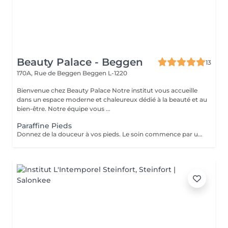
Beauty Palace - Beggen
13
170A, Rue de Beggen
Beggen L-1220
Bienvenue chez Beauty Palace Notre institut vous accueille
dans un espace moderne et chaleureux dédié à la beauté et au
bien-être. Notre équipe vous ...
Paraffine Pieds
Donnez de la douceur à vos pieds. Le soin commence par un gommage de la demi-jambe et des pieds, puis avec un grand pinceau la spécialiste de beauté applique la paraffine chaude sur chaque pieds, ce masque va poser environ 15 min, puis vient le moment de la détente: le modelage des pieds, relaxation suprême. Résultat des pieds doux comme une peau de bébé.