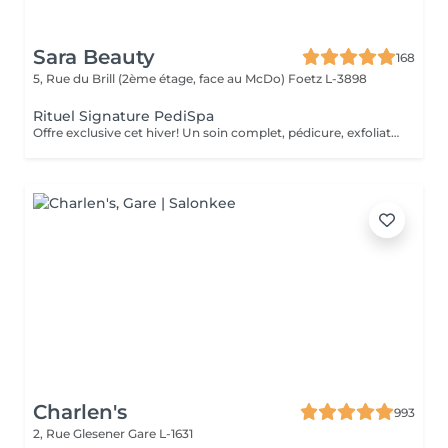
Sara Beauty
168
5, Rue du Brill (2ème étage, face au McDo)
Foetz L-3898
Rituel Signature PediSpa
Offre exclusive cet hiver! Un soin complet, pédicure, exfoliation et masque nourrissant et bain à remous pour une douceur absolue. Un moment cocooning, réconfortant, idéal pour l'hiver. La version avec pause de semi permanent pour des pieds soignés est éclatant tout l'hiver
Charlen's
993
2, Rue Glesener
Gare L-1631