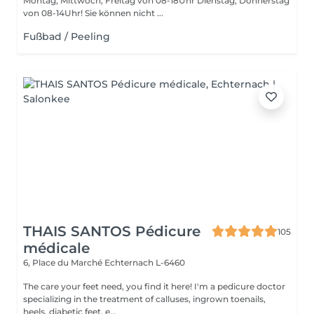
Montag, Mittwoch, Freitag von 08-18Uhr Dienstag, Donnerstag
von 08-14Uhr! Sie können nicht ...
Fußbad / Peeling
THAIS SANTOS Pédicure
105
médicale
6, Place du Marché
Echternach L-6460
The care your feet need, you find it here! I'm a pedicure doctor
specializing in the treatment of calluses, ingrown toenails,
heels, diabetic feet, e...