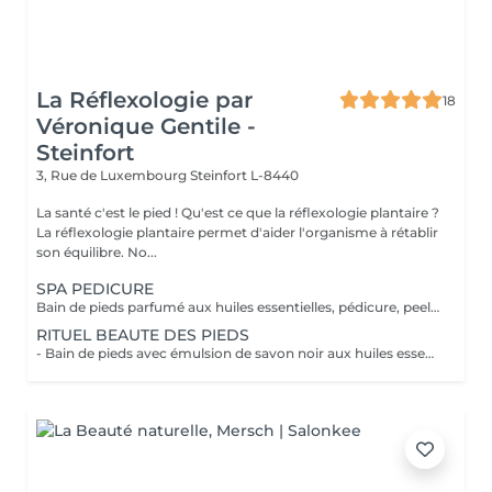
La Réflexologie par
18
Véronique Gentile -
Steinfort
3, Rue de Luxembourg
Steinfort L-8440
La santé c'est le pied ! Qu'est ce que la réflexologie plantaire ?
La réflexologie plantaire permet d'aider l'organisme à rétablir
son équilibre. No...
SPA PEDICURE
Bain de pieds parfumé aux huiles essentielles, pédicure, peeling au sel senteur orientale, masque chaussettes, massage au beurre de karité
RITUEL BEAUTE DES PIEDS
- Bain de pieds avec émulsion de savon noir aux huiles essentielles méthode traditionnel marocaine - Gommage au sel senteur orientale - Collagène masque/chaussettes - Massage des pieds relaxant et défatigant activant ainsi la circulation sanguine et libérant toute les tensions au beurre de karité