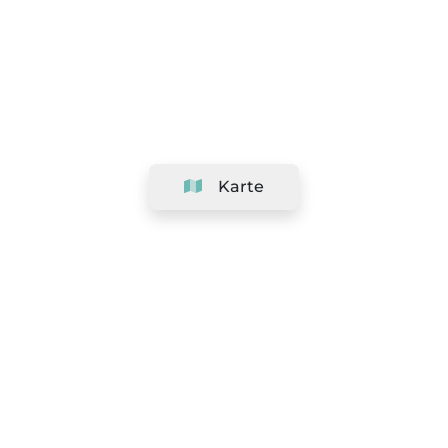
Karte
Unternehmen
Support
Team
&
Jobs
Ihr Geschäft hinzufügen