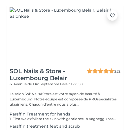
SOL Nails & Store -
252
Luxembourg Belair
6, Avenue du Dix Septembre
Belair L-2550
Le salon Sol' Nails&Store est votre rayon de beauté à
Luxembourg. Notre équipe est composée de PROspécialistes
ukrainiens. Chacun d'entre nous a plus...
Paraffin Treatment for hands
1. First we exfoliate the skin with gentle scrub Vagheggi (based on brown sugar and ground coffee that have an exfoliating effect; also it includes detoxifying green clay) 2. After, we apply hydrating cream Vagheggi (that includes coconut oil and cocoa butter, vitamin E and moisturising hyaluronic acid) - it's amazing for nourishing and hydrating. 3. The last step is the paraffin wax itself. You gently dip a few times your hand into the warm melted paraffin. It builds up a thick, warm "glove" of wax. 4. Once the wax layers are set, the hand is wrapped in a protective plastic liner and then placed into a soft glove. This insulates the heat and allows the moisture to be absorbed. For 15-20 min you have time to rest and relax. 5. The final step is to remove everything and your hands are ready, fully nourished. Depending on your skin and desire, you can repeat this treatment 2-4 time once a week or 2 weeks to get a cumulative effect. Advantages: Deeply nourishes dry skin, restores elasticity, and provides a "velvet skin" effect. Ideal after winter.
Paraffin treatment feet and scrub