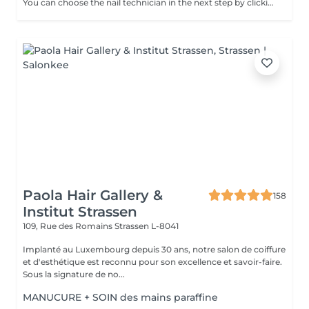
You can choose the nail technician in the next step by clicking "Select employee". 1. First we exfoliate the skin with gentle scrub Vagheggi (based on brown sugar and ground coffee that have an exfoliating effect; also it includes detoxifying green clay) 2. After, we apply hydrating cream Vagheggi (that includes coconut oil and cocoa butter, vitamin E and moisturising hyaluronic acid) - it's amazing for nourishing and hydrating. 3. The last step is the paraffin wax itself. You gently dip a few times your foot into the warm melted paraffin. It builds up a thick, warm "glove" of wax. 4. Once the wax layers are set, the foot is wrapped in a protective plastic liner and then placed into a soft glove. This insulates the heat and allows the moisture to be absorbed. For 15-20 min you have time to rest and relax. 5. The final step is to remove everything and your feet are ready, fully nourished. Depending on your skin and desire, you can repeat this treatment 2-4 time once a week or 2 weeks to get a cumulative effect. Advantages: Deeply nourishes dry skin, restores elasticity, and provides a "velvet skin" effect. Ideal after winter.
Paola Hair Gallery &
158
Institut Strassen
109, Rue des Romains
Strassen L-8041
Implanté au Luxembourg depuis 30 ans, notre salon de coiffure
et d'esthétique est reconnu pour son excellence et savoir-faire.
Sous la signature de no...
MANUCURE + SOIN des mains paraffine