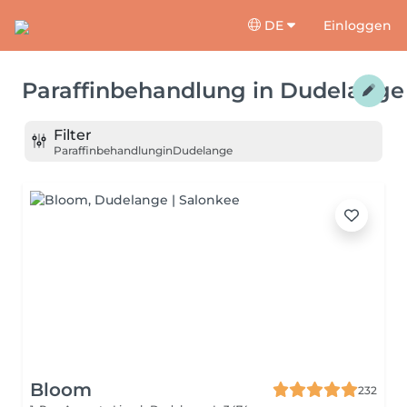
DE
Einloggen
Paraffinbehandlung
in
Dudelange
Filter
Paraffinbehandlung
in
Dudelange
Bloom
232