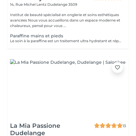
14, Rue Michel Lentz
Dudelange 3509
Institut de beauté spécialisé en onglerie et soins esthétiques
avancées Nous vous accueillons dans un espace moderne et
chaleureux, pensé pour vous ...
Paraffine mains et pieds
Le soin à la paraffine est un traitement ultra hydratant et réparateur idéal pour les mains et pieds secs et abîmés. Ce soin consiste à éliminer toutes les cellules mortes grâce à un gommage manuel ou mécanique suivi d un enveloppement en paraffine.
La Mia Passione
13
Dudelange