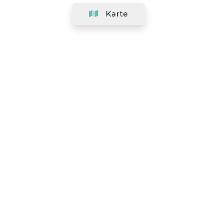
Karte
Unternehmen
Support
Team
&
Jobs
Ihr Geschäft hinzufügen
Rechtlich
Widerrufsrecht ausüben
AGBs
Datenschutz-Politik