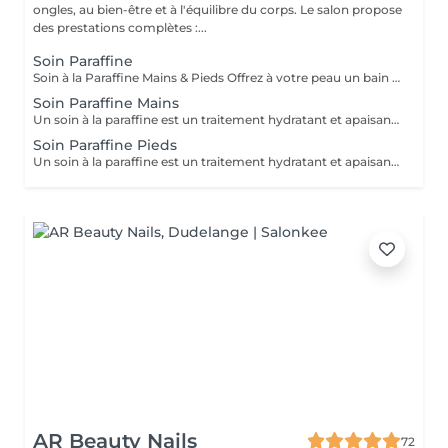
ongles, au bien-être et à l'équilibre du corps. Le salon propose
des prestations complètes :...
Soin Paraffine
Soin à la Paraffine Mains & Pieds Offrez à votre peau un bain de douceur et de chaleur Hydratation profonde La chaleur de la paraffine ouvre les pores et permet une hydratation intense. Parfait pour les peaux sèches, rugueuses, ou les talons fendillés.
Soin Paraffine Mains
Un soin à la paraffine est un traitement hydratant et apaisant pour les mains et/ou les pieds, qui utilise une cire chauffée pour améliorer la peau sèche et abîmée. Il est également thérapeutique, car la chaleur aide à soulager les douleurs articulaires, musculaires et les affections comme l'arthrite, le psoriasis ou l'eczéma. L'enveloppement crée un effet de sauna qui permet aux produits hydratants appliqués avant la paraffine de pénétrer en profondeur.
Soin Paraffine Pieds
Un soin à la paraffine est un traitement hydratant et apaisant pour les mains et/ou les pieds, qui utilise une cire chauffée pour améliorer la peau sèche et abîmée. Il est également thérapeutique, car la chaleur aide à soulager les douleurs articulaires, musculaires et les affections comme l'arthrite, le psoriasis ou l'eczéma. L'enveloppement crée un effet de sauna qui permet aux produits hydratants appliqués avant la paraffine de pénétrer en profondeur.
AR Beauty Nails
72