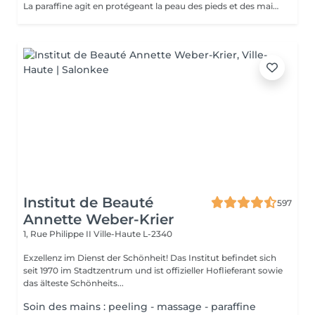
La paraffine agit en protégeant la peau des pieds et des mains contre les agressions extérieures. Sa capacité de rétention d'eau favorise l'hydratation de la peau. Le traitement à la paraffine est idéal pour avoir des membres lisses. En effet, ce produit procure un effet rajeunissant à la peau, en plus de l'adoucir. Ce traitement est ainsi surtout recommandé à toute personne ayant la peau sèche.
Institut de Beauté
597
Annette Weber-Krier
1, Rue Philippe II
Ville-Haute L-2340
Exzellenz im Dienst der Schönheit! Das Institut befindet sich
seit 1970 im Stadtzentrum und ist offizieller Hoflieferant sowie
das älteste Schönheits...
Soin des mains : peeling - massage - paraffine