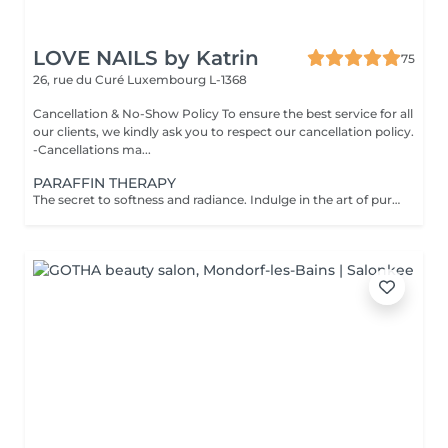
LOVE NAILS by Katrin
75
26, rue du Curé
Luxembourg L-1368
Cancellation & No-Show Policy To ensure the best service for all
our clients, we kindly ask you to respect our cancellation policy.
-Cancellations ma...
PARAFFIN THERAPY
The secret to softness and radiance. Indulge in the art of pure rejuvenation with our Paraffin Therapy a deeply nourishing ritual designed to restore silky smoothness and elegant suppleness to your hands or feet. Your experience includes: Refining scrub gently polishes and renews the skin's texture Nourishing cream massage envelops your skin in moisture and relaxation Warm paraffin cocoon seals in hydration while improving circulation and elasticity The result: Satin-soft skin, restored comfort, and a youthful glow that lasts. Perfect as a standalone treatment or the ultimate finishing touch to your manicure or pedicure. A moment of warmth, luxury, and renewal your skin deserves nothing less. Recommended Frequency: For beautifully soft, hydrated skin, enjoy one paraffin therapy session per week for the first few treatments, then every 23 weeks to maintain lasting smoothness and radiance. Contraindications: Not recommended in case of open wounds, inflammation, skin irritation, or infection. Always ensure the skin is healthy and comfortable before treatment.