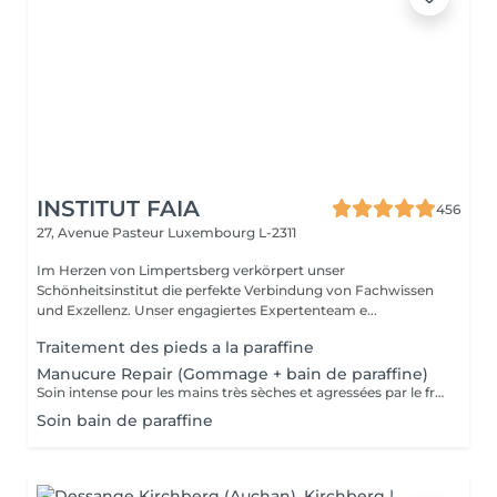
INSTITUT FAIA
456
27, Avenue Pasteur
Luxembourg L-2311
Im Herzen von Limpertsberg verkörpert unser
Schönheitsinstitut die perfekte Verbindung von Fachwissen
und Exzellenz. Unser engagiertes Expertenteam e...
Traitement des pieds a la paraffine
Manucure Repair (Gommage + bain de paraffine)
Soin intense pour les mains très sèches et agressées par le froid ou les produits. Comprend le limage des ongles, la pousse et la coupe des cuticules, gommage, masque à la paraffine de 10 minutes et massage avec une crème de soin. Application d'une base transparente si désirée.
Soin bain de paraffine