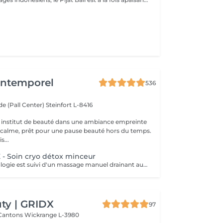
'Intemporel
536
e (Pall Center)
Steinfort L-8416
 institut de beauté dans une ambiance empreinte
e calme, prêt pour une pause beauté hors du temps.
s...
- Soin cryo détox minceur
Ce soin endermologie est suivi d'un massage manuel drainant au baume de modelage cryo. Il réactive les fonctions d'élimination de l'organisme, active les échanges circulatoires, élimine et draine les toxines et stimule la circulation lymphatique. - Actifs décongestionnants, drainants et tonifiants - Amélioration de la circulation sanguine et réduction de l'inflammation, adieu les jambes lourdes, gonflées et douloureuses - Convient également au femmes enceintes et allaitantes
ty | GRIDX
97
 Cantons
Wickrange L-3980