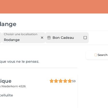
dange
Choisir une localisation
Bon Cadeau
Rodange
Search
 que vous ne le pensez.
tique
59
es
Niederkorn 4526
ellulite