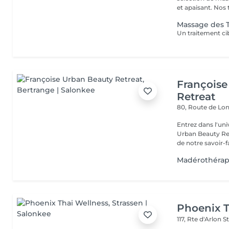
et apaisant. Nos t
Massage des T
Françoise
Retreat
80, Route de Lo
Entrez dans l'uni
Urban Beauty Ret
de notre savoir-fa
Madérothérap
Phoenix T
117, Rte d'Arlon
S