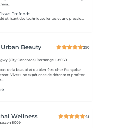
héra...
issus Profonds
Un traitement ciblé utilisant des techniques lentes et une pression soutenue pour agir sur les couches profondes des muscles et des tissus conjonctifs. Idéal pour les tensions persistantes, les raideurs musculaires et les restrictions de mobilité, ce massage aide à relâcher les tensions profondes et à améliorer la mobilité générale.
 Urban Beauty
250
ngwy (City Concorde)
Bertrange L-8060
vers de la beauté et du bien-être chez Françoise
reat. Vivez une expérience de détente et profitez
...
ie
hai Wellness
45
trassen 8009