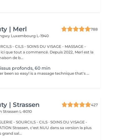
y | Merl
788
Longwy
Luxembourg L-1940
CILS - CILS - SOINS DU VISAGE - MASSAGE -
aison de b...
issus profonds, 60 min
Relaxing has never been so easy! is a massage technique that's mainly used to treat musculoskeletal issues, such as strains and sports injuries. It involves applying sustained pressure using slow, deep strokes to target the inner layers of your muscles and connective tissues. This helps to break up scar tissue that forms following an injury and reduces tension in muscle and tissue. Benefits of getting a deep tissue massage: - improves body immune system - helps to treat muscle pain - improve stiffness How is a deep tissue massage done? - head and neck are massaged - shoulders and back are massaged - hands and arms are massaged - feet and legs are massaged - belly is massaged Age restrictions: there are no age restrictions for this procedure. Post procedure recommendations: do not do sport and any sharp movements 2-3 hours after the procedure. Frequency: 1-2 times per week, 10 times in total. Repeat once in 3-6 months.
y | Strassen
427
on
Strassen L-8010
ERIE - SOURCILS - CILS · SOINS DU VISAGE -
sa version la plus
 grand sal...