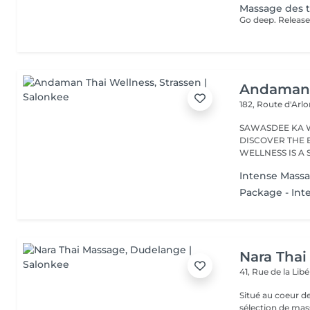
Massage des t
Andaman 
182, Route d'Arl
SAWASDEE KA 
DISCOVER THE 
WELLNESS IS A
RANGE...
Intense Mass
Package - Int
Nara Thai
41, Rue de la Lib
Situé au coeur 
sélection de mas