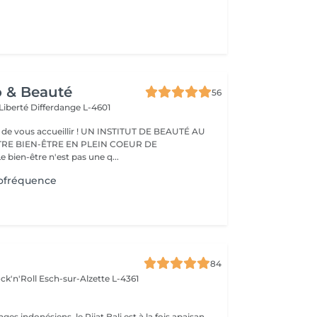
o & Beauté
56
 Liberté
Differdange L-4601
eillir ! UN INSTITUT DE BEAUTÉ AU
TRE BIEN-ÊTRE EN PLEIN COEUR DE
IFFERDANGE Le bien-être n'est pas une q...
ofréquence
84
ck'n'Roll
Esch-sur-Alzette L-4361
Inspiré des massages indonésiens, le Pijat Bali est à la fois apaisant et vivifiant. Les manuvres profondes sollicitent tissus et muscles pour une détente absolue.