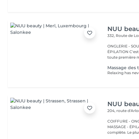
NUU beaut
332, Route de 
ONGLERIE - SOUR
ÉPILATION C'est ici que tout a commencé. Depuis 2022, Merl est la
toute première m
Massage des t
NUU beaut
204, route d'Arl
COIFFURE - ONGL
MASSAGE - ÉPILATION Strassen, c'est NUU dans 
complète. Le plus