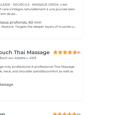
E - SOURCILS - MASSAGE GRIDX, c'est
elf-care s'intègre naturellement à une journée bien
ant de pa...
issus profonds, 60 min
Go deep. Release. Restore. Targets the deeper layers of muscles and connective tissue to relieve chronic pain, stiffness, and tension. Using slow, firm strokes and deep pressure, this massage helps to release knots, restore mobility, and promote long-term muscle health. Ideal for clients with persistent tension or physically demanding lifestyles. Age restrictions: there are no age restrictions for this procedure. Post procedure recommendations: do not do sport and any sharp movements 2-3 hours after the procedure. Frequency: 1-2 times per week, 10 times in total. Repeat once in 3-6 months.
Touch Thai Massage
81
Esch-sur-Alzette L-4103
ssional A professional Thai Massage
ck, neck, and shoulder pain/discomfort as well as
.
Massage
en
59