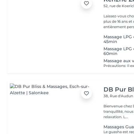
52, rue de Koeri
Laissez-vous ch
plus de 16 ans 
entièrement perso
Massage LPG «
45min
Massage LPG «
60min
Massage aux 
DB Pur Bl
38, Rue d'Audu
Bienvenue chez Db pur 
tranquillité, nou
relaxation. L...
Massages Guas