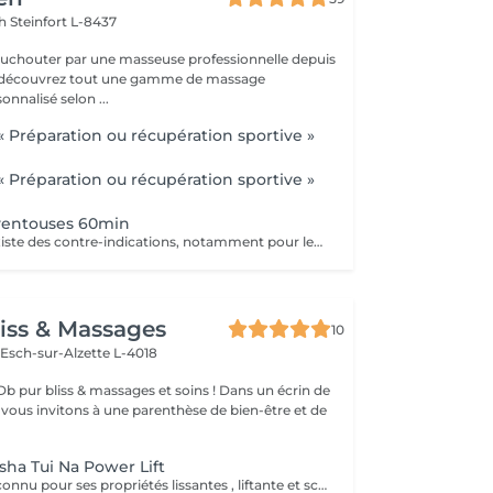
ch
Steinfort L-8437
ouchouter par une masseuse professionnelle depuis
et découvrez tout une gamme de massage
nnalisé selon ...
 Préparation ou récupération sportive »
 Préparation ou récupération sportive »
ventouses 60min
Précautions: Il existe des contre-indications, notamment pour les personnes prenant des anticoagulants, ayant des problèmes de peau, des varices importantes, des plaies ouvertes ou des problèmes cardiaques. Le massage aux ventouses est une technique qui utilise l'aspiration pour stimuler la circulation et détendre les muscles. La pose des ventouses consiste à appliquer ces ventouses sur la peau et a créer un vide pour obtenir cet effet.
iss & Massages
10
n
Esch-sur-Alzette L-4018
bliss & massages et soins ! Dans un écrin de
s vous invitons à une parenthèse de bien-être et de
ha Tui Na Power Lift
Le guasha est reconnu pour ses propriétés lissantes , liftante et sculptantes ! Il redessine l'ovale du visage , et lisse les rides et ridule , combiné à un massage avec des ponts d'accupressions pour lisser et illuminé votre peau..