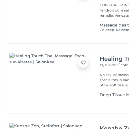
COIFFURE - ONGLERI
l'endroit où le s
remplie. Venez av
Massage des t
Healing 
18, rue de l'École
No sexual massage only profe
specializes in ba
other soft tissue..
Deep Tissue 
Kenzhe Z