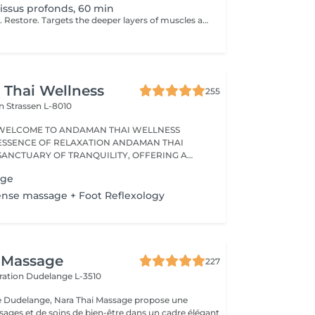
issus profonds, 60 min
Go deep. Release. Restore. Targets the deeper layers of muscles and connective tissue to relieve chronic pain, stiffness, and tension. Using slow, firm strokes and deep pressure, this massage helps to release knots, restore mobility, and promote long-term muscle health. Ideal for clients with persistent tension or physically demanding lifestyles. Age restrictions: there are no age restrictions for this procedure. Post procedure recommendations: do not do sport and any sharp movements 2-3 hours after the procedure. Frequency: 1-2 times per week, 10 times in total. Repeat once in 3-6 months.
Thai Wellness
255
on
Strassen L-8010
WELCOME TO ANDAMAN THAI WELLNESS
ESSENCE OF RELAXATION ANDAMAN THAI
 SANCTUARY OF TRANQUILITY, OFFERING A
age
ense massage + Foot Reflexology
 Massage
227
ération
Dudelange L-3510
de Dudelange, Nara Thai Massage propose une
sages et de soins de bien-être dans un cadre élégant