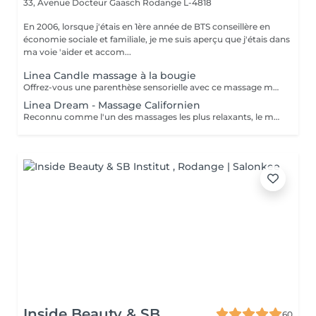
33, Avenue Docteur Gaasch
Rodange L-4818
En 2006, lorsque j'étais en 1ère année de BTS conseillère en
économie sociale et familiale, je me suis aperçu que j'étais dans
ma voie 'aider et accom...
Linea Candle massage à la bougie
Offrez-vous une parenthèse sensorielle avec ce massage moderne et réconfortant. La bougie de massage, une fois fondue, se transforme en une huile tiède et onctueuse, appliquée délicatement sur la peau. Cette chaleur douce se combine à des manuvres enveloppantes et relaxantes, apportant une détente immédiate. Les bénéfices : Détente profonde et chaleur réconfortante Peau nourrie et satinée grâce à l'huile fondue Apaisement du corps et de l'esprit Expérience sensorielle unique et cocooning Un rituel idéal pour s'offrir un moment de douceur, parfait en période de stress ou de fatigue.
Linea Dream - Massage Californien
Reconnu comme l'un des massages les plus relaxants, le massage californien est un rituel complet qui allie douceur et efficacité. Les gestes fluides, continus et enveloppants, associés à des huiles tièdes, favorisent un lâcher-prise immédiat. Les tensions physiques se relâchent, l'esprit s'apaise et le corps retrouve équilibre et harmonie. Les bénéfices : Détente musculaire et émotionnelle Tensions débloquées en profondeur Amélioration de la circulation Sensation de bien-être global et abandon absolu Un rituel incontournable pour s'offrir un moment de relaxation profonde et retrouver sérénité et équilibre.
Inside Beauty & SB
60