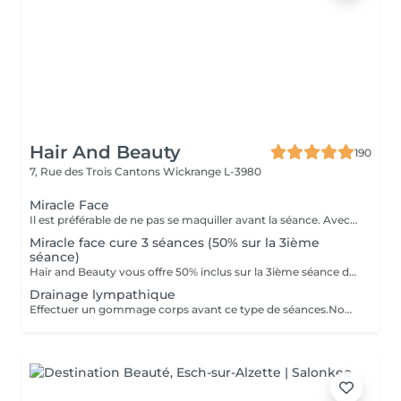
Hair And Beauty
190
7, Rue des Trois Cantons
Wickrange L-3980
Miracle Face
Il est préférable de ne pas se maquiller avant la séance. Avec un effet de lifting immédiat, ce massage facial draine, accentue les contours du visage et favorise la revitalisation naturelle de la peau. Il a pour fonction de drainer (poches,d'entretenir la jawline et d'entretenir un joli contour du visage. Avec des manoeuvres de drainage lymphatique et un massage très protocolaire cela permet d'obtenir un résultat aussi spécial que la version corporelle Renata Franca.
Miracle face cure 3 séances (50% sur la 3ième
séance)
Hair and Beauty vous offre 50% inclus sur la 3ième séance de votre abonnement
Drainage lympathique
Effectuer un gommage corps avant ce type de séances.Nous agissons sur la rétention d'eau,la cellulite aqueuse,adipeuse et fibreuse.Nous activons l'élimination des toxines accélerant la circulation de la lymphe et du sang. ..