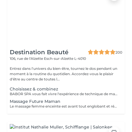
Destination Beauté
200
106, rue de l'Alzette
Esch-sur-Alzette L-4010
Entrez dans l'univers du bien-être, tournez le dos pendant un
moment à la routine du quotidien. Accordez-vous le plaisir
d'être au centre de toutes l...
Choisissez & combinez
BABOR SPA vous fait vivre l'expérience de technique de massage grâce à des arômes délicats, des textures caressantes et des soins efficaces. Que voulez-vous ressentir ? Décidez vous même! SHAPING FOR BODY - Modèle mes sens. Définit une silhouette séduisante et affinée. ENERGIZING LIME MANDARIN - Eveille mes sens. Met tous les sens en éveil et apporte vivacité à la peau. RELAXING LAVENDER MINT - Relaxe mes sens. Caresse la peau et apporte une peau intérieure totale. BALANCING CASHMERE WOOD - Renforce mes sens. Apporte force intérieure et une peau plus résistante.
Massage Future Maman
Le massage femme enceinte est avant tout englobant et réconfortant. Ce massage utilise des techniques spécifiques permettant de soulager les tensions musculaires particulières pendant la grossesse.