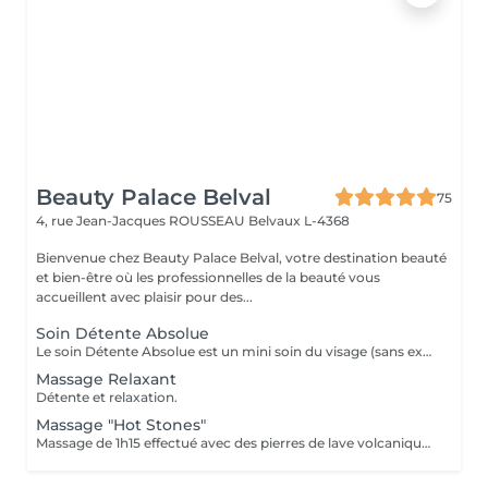
Beauty Palace Belval
75
4, rue Jean-Jacques ROUSSEAU
Belvaux L-4368
Bienvenue chez Beauty Palace Belval, votre destination beauté
et bien-être où les professionnelles de la beauté vous
accueillent avec plaisir pour des...
Soin Détente Absolue
Le soin Détente Absolue est un mini soin du visage (sans extraction des points noirs) et un massage du corps d'une durée totale de 1h30. On commence par un massage relaxant sur la face arrière, jambes puis dos. Face avant mini soin visage (nettoyant + gommage #FACE PERFECTION) massage du décolleté, du visage et pendant la pose du masque, on effectue un massage relaxant sur les jambes et pieds. Un soin cocooning tout en douceur.
Massage Relaxant
Détente et relaxation.
Massage "Hot Stones"
Massage de 1h15 effectué avec des pierres de lave volcaniques (Basalt) chauffées jusqu'à 60°C, elles vont absorber les énergies négatives et donner des énergies positives. A la fin du soin il y a la phase de 15 min de relaxation avec des pierres semi précieuses (froides) positionnées sur les chakras pour les réaligner et enlever les blocages. Après ce soin on se sent comme vidé de quelque chose, serein et relaxé.