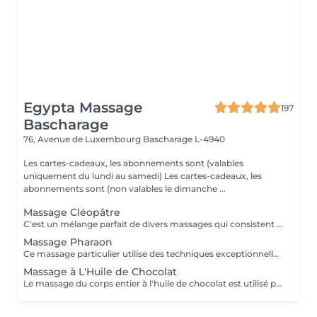
Egypta Massage
197
Bascharage
76, Avenue de Luxembourg
Bascharage L-4940
Les cartes-cadeaux, les abonnements sont (valables
uniquement du lundi au samedi) Les cartes-cadeaux, les
abonnements sont (non valables le dimanche ...
Massage Cléopâtre
C'est un mélange parfait de divers massages qui consistent en un massage lymphatique, réflexologique, aromatique, shiatsu et à base de plantes ou de pierres chaudes. Un mélange unique d'huiles parfumées biologiques : huile de jojoba, de jasmin, de papyrus, d'eucalyptus, de santal et d'argan. Il est utilisé pour le massage du corps et le nettoyage de l'âme. Rdv Les dimanches / jours fériés vous coûtent plus que les jours ouvrables normaux (+-30%).
Massage Pharaon
Ce massage particulier utilise des techniques exceptionnelles comme (réflexologie des pieds et des mains, acupression, étirement doux et libération des tissus profonds). Il permet dans l'ordre de se débarrasser de l'accumulation douloureuse d'acide lactique qui se développe en raison d'un entraînement sportif intensif ou de longues heures de travail stressantes. En outre, il s'agit d'une méthode de traitement spécialisée pour les problèmes musculaires dus aux spasmes.
Massage à L'Huile de Chocolat
Le massage du corps entier à l'huile de chocolat est utilisé pour détendre vos sens. C'est un massage fantastique pour les maux, les douleurs, le soulagement de l'anxiété, la lutte contre le stress, ce qui le rend excessivement apaisant et calmant. Réservez une seule séance de massage aromathérapeutique chez nous et laissez-vous envoûter et émerveiller par la sensation fantastique que vous ressentirez après la session. Vous voudriez la subir plusieurs fois.