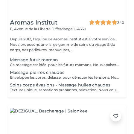
Aromas Institut
340
11, Avenue de la Liberté
Differdange L-4660
Depuis 2012, l'équipe de Aromas institut est à votre service.
Nous proposons une large gamme de soins du visage & du
corps, des pédicures, manucures, ...
Massage futur maman
Ce massage est idéal pour les futurs mamans. Nous apaiserons les tensions que vous ressentez dans le corps grâce à un massage doux et adapté. Laissez-vous bercer par la musique ambiante et masser par les mains d'une professionnelle. A s'offrir ou à offrir :-) Nous vous prions de bien vouloir respecter votre rendez-vous. En prenant rendez-vous, vous occupez une place, dont une autre personne aurait éventuellement besoin. Tout rendez-vous non annulé 24h en avance, est susceptible d'être facturé. (Si vous ne pouvez pas vous présenter à votre RDV, proposez-le éventuellement à un proche ou à un ami) Toute l'équipe de Aromas Institut vous remercie pour votre respect et votre compréhension.
Massage pierres chaudes
Enveloppe les corps, délasse, pour dénouer les tensions. Nous vous prions de bien vouloir respecter votre rendez-vous. En prenant rendez-vous, vous occupez une place, dont une autre personne aurait éventuellement besoin. Tout rendez-vous non annulé 24h en avance, est susceptible d'être facturé. (Si vous ne pouvez pas vous présenter à votre RDV, proposez-le éventuellement à un proche ou à un ami) Toute l'équipe de Aromas Institut vous remercie pour votre respect et votre compréhension.
Soins corps évasions - Massage huiles chaudes
Texture unique, sensations prenantes, relaxation. Nous vous prions de bien vouloir respecter votre rendez-vous. En prenant rendez-vous, vous occupez une place, dont une autre personne aurait éventuellement besoin. Tout rendez-vous non annulé 24h en avance, est susceptible d'être facturé. (Si vous ne pouvez pas vous présenter à votre RDV, proposez-le éventuellement à un proche ou à un ami) Toute l'équipe de Aromas Institut vous remercie pour votre respect et votre compréhension.