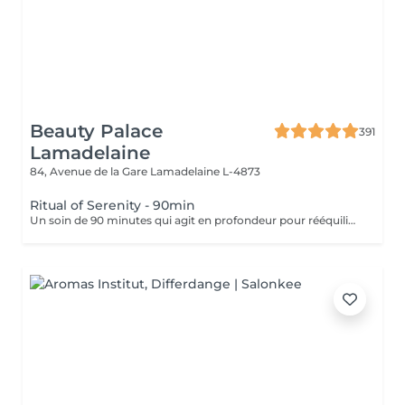
Beauty Palace
391
Lamadelaine
84, Avenue de la Gare
Lamadelaine L-4873
Ritual of Serenity - 90min
Un soin de 90 minutes qui agit en profondeur pour rééquilibrer corps et esprit. Il combine un massage intensif du cuir chevelu, des manuvres enveloppantes sur la nuque, les épaules et le haut du dos, ainsi que l'utilisation de serviettes chaudes et d'huiles aromatiques apaisantes. Idéal en période de fatigue ou de stress chronique, ce rituel favorise le sommeil, libère les tensions musculaires et revitalise le cuir chevelu. Un séchage professionnel des cheveux est inclus à la fin, pour prolonger le bien-être jusqu'à la dernière minute.