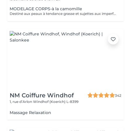
MODELAGE CORPS-à la camomille
Destiné aux peaux à tendance grasse et sujettes aux imperfections, ce soin purifie votre dos. Les mains de notre experte nettoient minutieusement votre peau et procèdent à un gommage désincrustant. Votre dos est net et purifié en profondeur. Bénéfices : Votre dos est net et purifié en profondeur.
NM Coiffure Windhof
342
1, rue d’Arlon
Windhof (Koerich) L-8399
Massage Relaxation