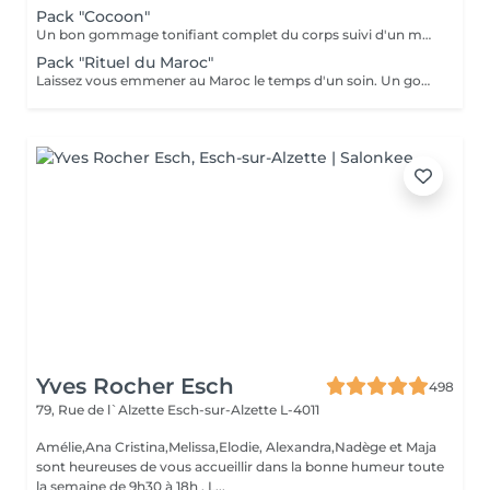
Pack "Cocoon"
Un bon gommage tonifiant complet du corps suivi d'un massage détente du corps 1h, beauté des pieds et manucure.
Pack "Rituel du Maroc"
Laissez vous emmener au Maroc le temps d'un soin. Un gommage complet du corps avec au choix le "gommage à la fleur d'oranger" ou le "gommage au savon noir bio", suivi d'un massage d'une heure "Escale à Marrakech". Un voyage sensoriel parfumé à la fleur d'oranger ou à l'essence d'eucalyptus. Un thé à la menthe vous sera servi après le soin.
Yves Rocher Esch
498
79, Rue de l`Alzette
Esch-sur-Alzette L-4011
Amélie,Ana Cristina,Melissa,Elodie, Alexandra,Nadège et Maja
sont heureuses de vous accueillir dans la bonne humeur toute
la semaine de 9h30 à 18h . L...