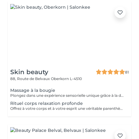
Skin beauty
81
88, Route de Belvaux
Oberkorn L-4510
Massage à la bougie
Plongez dans une expérience sensorielle unique grâce à la douce chaleur d'une bougie fondante aux huiles précieuses. La cire tiède se transforme en un élixir nourrissant qui glisse sur votre peau, offrant un massage fluide, relaxant et profondément hydratant. Un véritable voyage des sens pour une détente absolue.
Rituel corps relaxation profonde
Offrez à votre corps et à votre esprit une véritable parenthèse hors du temps. Ce soin allie des manuvres enveloppantes et des pressions douces pour libérer les tensions et rééquilibrer les énergies. Chaque geste est pensé pour vous plonger dans un état de détente absolue. Laissez-vous emporter par cette bulle de sérénité où chaque instant est une invitation au lâcher-prise. Ressortez léger(e), apaisé(e) et profondément revitalisé(e)