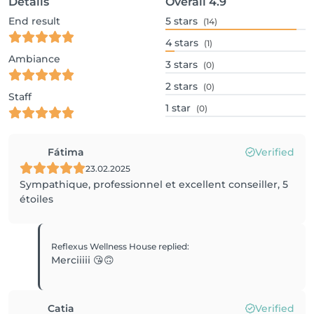
Details
Overall
4.9
End result
5
stars
(14)
4
stars
(1)
Ambiance
3
stars
(0)
2
stars
(0)
Staff
1
star
(0)
Fátima
Verified
23.02.2025
Sympathique, professionnel et excellent conseiller, 5
étoiles
Reflexus Wellness House
replied
:
Merciiiii 😘🙃
Catia
Verified