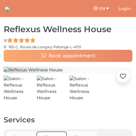
EN
Login
Reflexus Wellness House
15
165-C, Route de Longwy
Pétange L-4751
Book appointment
Services