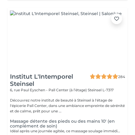
Institut L'Intemporel
284
Steinsel
6, rue Paul Eyschen - Pall Center (à l’étage)
Steinsel L-7317
Découvrez notre institut de beauté à Steinsel à l'étage de
l'épicerie Pall Center, dans une ambiance empreinte de sérénité
et de calme, prêt pour une ...
Massage détente des pieds ou des mains 10' (en
complément de soin)
Idéal après une journée agitée, ce massage soulage immédiatement vos pieds. Pourquoi ne pas profiter d'un massage des pieds pendant votre pose masque? Uniquement en complément d'un soin du visage.