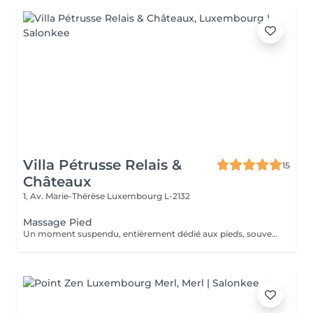
Villa Pétrusse Relais &
15
Châteaux
1, Av. Marie-Thérèse
Luxembourg L-2132
Massage Pied
Un moment suspendu, entièrement dédié aux pieds, souvent les grands oubliés du quotidien. Pressions ciblées sur les points réflexes, étirements doux et pétrissage profond viennent soulager la fatigue accumulée et relancer la circulation. Une parenthèse simple, pour repartir léger jusqu'au bout des orteils.