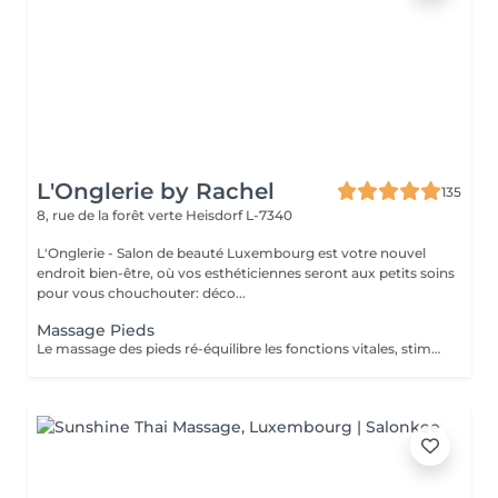
L'Onglerie by Rachel
135
8, rue de la forêt verte
Heisdorf L-7340
L'Onglerie - Salon de beauté Luxembourg est votre nouvel
endroit bien-être, où vos esthéticiennes seront aux petits soins
pour vous chouchouter: déco...
Massage Pieds
Le massage des pieds ré-équilibre les fonctions vitales, stimule la circulation sanguine ainsi que le drainage lymphatique. Vos muscles se détendent, les systèmes nerveux sont stimulés.. succombez, profitez d'un moment de détente et de relaxation unique.