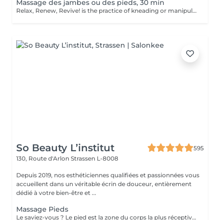
Massage des jambes ou des pieds, 30 min
Relax, Renew, Revive! is the practice of kneading or manipulating a person's muscles and other soft-tissue in order to reduce stress, reduce muscle pain, increase relaxation and improve the work of the immune system. Benefits of getting legs or feet massage: - reduces stress - relaxing - improves blood circulation - improves body immune system How is massage legs or feet done? - feet and legs are massaged Age restrictions: there are no age restrictions for this procedure. Post procedure recommendations: do not do sport and any sharp movements for 2-3 hours after the procedure. Frequency: 1-2 times per week, 10 times in total. Repeat once in 3-6 months.
So Beauty L’institut
595
130, Route d'Arlon
Strassen L-8008
Depuis 2019, nos esthéticiennes qualifiées et passionnées vous
accueillent dans un véritable écrin de douceur, entièrement
dédié à votre bien-être et ...
Massage Pieds
Le saviez-vous ? Le pied est la zone du corps la plus réceptive au massage. Nous n'y pensons pas assez mais les pieds sont une partie très importante du corps et nécessitent un soin tout particulier ! Supportant toute la charge pondérale ainsi que les agressions extérieures telles que le temps, les chaussures trop serrées, à talons ou simplement le fait de marcher toute la journée, nos pieds sont fortement sollicités ! Les massages des pieds sont donc conseillés et très favorables à notre bien-être général !