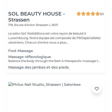
SOL BEAUTY HOUSE -
83
Strassen
179, Route d'Arlon
Strassen L-8011
Le salon Sol' Nails&Store est votre rayon de beauté à
Luxembourg. Notre équipe est composée de PROspécialistes
ukrainiens. Chacun d'entre nous a plus...
Foot Massage
Massage réflexologique
Balance the body through the feet! A therapeutic massage that applies pressure to specific reflex points on the feet, corresponding to different organs and systems in the body. Promotes relaxation, boosts circulation, and supports overall wellness.
Massage des jambes et des pieds