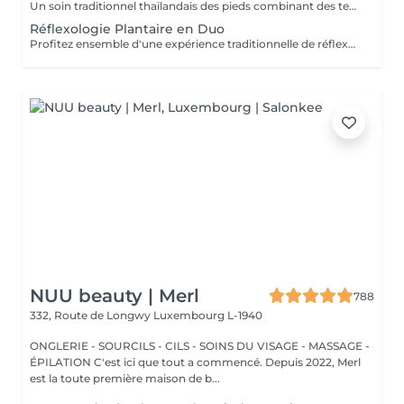
Un soin traditionnel thaïlandais des pieds combinant des techniques de massage et de pression appliquées aux pieds et au bas des jambes. Ce traitement relaxant aide à soulager les pieds fatigués, à stimuler la circulation, à réduire le stress et à retrouver une agréable sensation d'équilibre et de confort.
Réflexologie Plantaire en Duo
Profitez ensemble d'une expérience traditionnelle de réflexologie plantaire thaïlandaise. Grâce à des techniques de pression ciblées appliquées aux pieds et au bas des jambes, ce soin relaxant aide à soulager les pieds fatigués, stimuler la circulation et favoriser une agréable sensation d'équilibre et de bien-être.
NUU beauty | Merl
788
332, Route de Longwy
Luxembourg L-1940
ONGLERIE - SOURCILS - CILS - SOINS DU VISAGE - MASSAGE -
ÉPILATION C'est ici que tout a commencé. Depuis 2022, Merl
est la toute première maison de b...