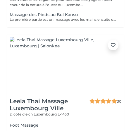
coeur de la nature à l'ouest du Luxembo...
Massage des Pieds au Bol Kansu
La première partie est un massage avec les mains ensuite on masse pieds et bas jambes avec le petit bol Kansu, sensation très agréable, contrairement à ce que l'on pourrait peut-être penser. Laissez-vous surprendre... Le massage des pieds et des bas jambes au bol Kansu est issu de la médecine indienne et prend son origine dans l'Ayurveda. Ce rituel est très connu en Inde, c'est le premier massage que les enfants apprennent dès leur plus jeune âge en massant leurs parents et grands-parents. L'alliage de plusieurs métaux précieux du bol Kansu dont le zinc, le cuivre et le bronze permet d'atténuer la nervosité, le stress, la colère et les énergies négatives. Il permet également de travailler sur des insomnies, apporte calme et bien-être. Ce massage va rééquilibrer l'élément feu du corps : il va soit diminuer l'excès de feu présent dans le corps, soit il va permettre d'augmenter l'énergie de cet élément si elle n'est pas assez puissante chez des personnes en manque d'énergie ou affaiblies. Cette technique active la bonne circulation de l'énergie vitale, responsable de la santé et du fonctionnement de l'organisme. Lors du massage vous serez confortablement installé sur une table de massage chauffée. Si vous portez un pantalon que vous pouvez remonter aisément jusqu'aux genoux, vous n'aurez même pas besoin de l'enlever pour le soin.
Leela Thai Massage
30
Luxembourg Ville
2, côte d'eich
Luxembourg L-1450
Foot Massage