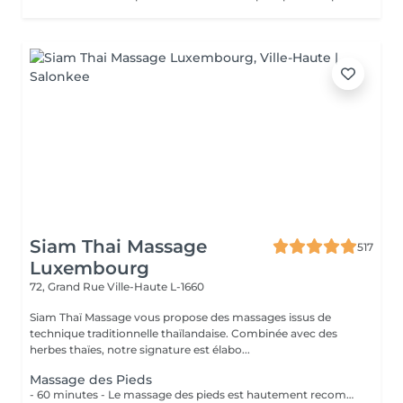
Siam Thai Massage
517
Luxembourg
72, Grand Rue
Ville-Haute L-1660
Siam Thaï Massage vous propose des massages issus de
technique traditionnelle thaïlandaise. Combinée avec des
herbes thaïes, notre signature est élabo...
Massage des Pieds
- 60 minutes - Le massage des pieds est hautement recommandé pour ceux qui ont les pieds et les jambes fatiguées. Soulage le stress et stimule la circulation du corps, des maux tels que la fatigue, les niveaux de basse énergie, les pointes de douleurs peuvent être aussi soulagés par des points de pressions.