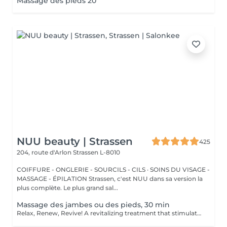
Massage des pieds 20
NUU beauty | Strassen
425
204, route d'Arlon
Strassen L-8010
COIFFURE - ONGLERIE - SOURCILS - CILS · SOINS DU VISAGE -
MASSAGE - ÉPILATION Strassen, c'est NUU dans sa version la
plus complète. Le plus grand sal...
Massage des jambes ou des pieds, 30 min
Relax, Renew, Revive! A revitalizing treatment that stimulates circulation, reduces fluid retention, and relieves muscle fatigue. Ideal for clients who spend long hours standing, exercising, or traveling. Light or firm pressure can be tailored to your needs. Age restrictions: there are no age restrictions for this procedure. Post procedure recommendations: do not do sport and any sharp movements for 2-3 hours after the procedure. Frequency: 1-2 times per week, 10 times in total. Repeat once in 3-6 months.