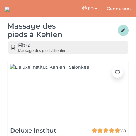
FR
Connexion
Massage des
pieds
à
Kehlen
Filtre
Massage des pieds
à
Kehlen
Deluxe Institut
158