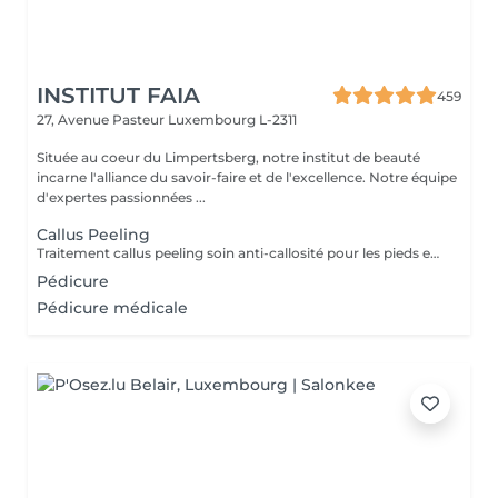
INSTITUT FAIA
459
27, Avenue Pasteur
Luxembourg L-2311
Située au coeur du Limpertsberg, notre institut de beauté
incarne l'alliance du savoir-faire et de l'excellence. Notre équipe
d'expertes passionnées ...
Callus Peeling
Traitement callus peeling soin anti-callosité pour les pieds en seulement 15 minutes CALLUSPEELING permet d'éliminer facilement, sans lames ni cutters, les callosités et les fissures, donnant aux pieds une incroyable douceur et une sensation infinie de légèreté.
Pédicure
Pédicure médicale