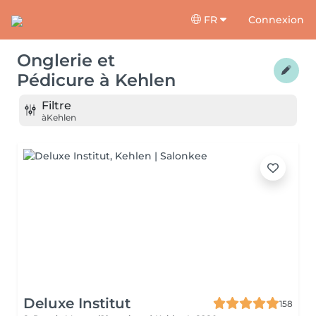
FR
Connexion
Onglerie et
Pédicure
à
Kehlen
Filtre
à
Kehlen
Deluxe Institut
158