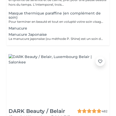
hors du temps. L'Intemporel, trois...
Masque thermique paraffine (en complément de
soin)
Pour terminer en beauté et tout en volupté votre soin visage, nous vous proposons le 'double masque '. Cela consiste en une application d'un masque crème bourré d'actifs hydratants/régénérants/anti-âge ou anti-oxydants suivi d'un bain de paraffine tiède. Ceci permet la pénétration intégrale du masque crème grâce à la chaleur de la paraffine et un fin de soin en douceur grâce aux actifs de la paraffine adoucissants et calmants. Une véritable sensation de détente.
Manucure
Manucure Japonaise
La manucure japonaise (ou méthode P. Shine) est un soin de beauté naturel et ancestral visant à renforcer, nourrir et faire briller les ongles sans vernis ni gel. En utilisant des produits naturels comme la cire d'abeille, des minéraux, et de la poudre de perle, elle rend les ongles sains, forts et brillants avec un effet miroir, idéal pour réparer les ongles abîmés (après gel ou semi-permanent, grossesse...). Convient aux ongles naturels fragiles, mous, cassants ou dédoublés, mais aussi simplement pour offrir une période de repos et de soin aux ongles. Possible en cure : 5 + 1 gratuite ou 10 + 2 gratuites
DARK Beauty / Belair
482