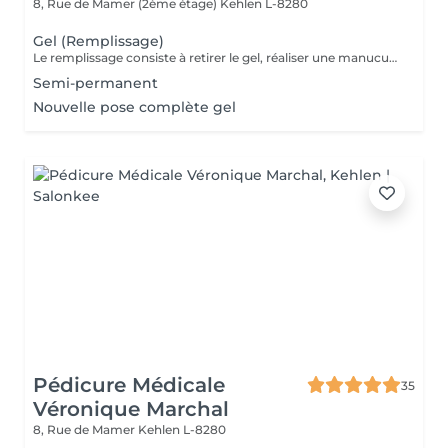
8, Rue de Mamer (2ème étage)
Kehlen L-8280
Gel (Remplissage)
Le remplissage consiste à retirer le gel, réaliser une manucure et poser de nouveau du gel. Veuillez noter qu'un supplément de 3 € sera ajouté si vous avez des ongles cassés. Si plus de 4 ongles sont cassés, le tarif d'une pose complète sera appliqué. Le prix étudiant est appliqué aux enfants des clientes habituelles.
Semi-permanent
Nouvelle pose complète gel
Pédicure Médicale
35
Véronique Marchal
8, Rue de Mamer
Kehlen L-8280