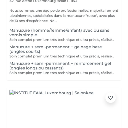
42, rue Astrid
Luxembourg Belair L-1143
Nous sommes une équipe de professionnelles, majoritairement
ukrainiennes, spécialisées dans la manucure "russe", avec plus
de 10 ans d'expérience. No...
Manucure (homme/femme/enfant) avec ou sans
vernis simple
Soin complet premium très technique et ultra précis, réalisé principalement à la ponceuse afin d'obtenir un contour d'ongle parfaitement net et une application du vernis au plus près, voire légèrement sous la cuticule. Cette technique permet de retarder visuellement la repousse d'environ 10 jours. Résultat visuel : -Ongles extrêmement soignés, contours nets, forme impeccable -Effet Instagram / photo studio : propre, précis, sans petites peaux apparentes Contenu de la prestation : -Dépose de l'ancien vernis semi-permanent et/ou gel (si besoin, choisissez dans cet écran svp cette option de réservation) -Préparation très minutieuse de la plaque de l'ongle -Elimination des peaux mortes -Façonner et limer les ongles -Traitement délicat des cuticules -Application d'un vernis simple transparent (si vous le souhaitez) OU application de votre propre vernis simple (si besoin, choisissez dans cet écran svp cette option de réservation) -Application d'huile pour cuticules et de crème pour les mains
Manucure + semi-permanent + gainage base
(ongles courts)
Soin complet premium très technique et ultra précis, réalisé principalement à la ponceuse afin d'obtenir un contour d'ongle parfaitement net et une application du vernis au plus près, voire légèrement sous la cuticule. Cette technique permet de retarder visuellement la repousse d'environ 10 jours. Résultat visuel : -Ongles extrêmement soignés, contours nets, forme impeccable -Effet Instagram / photo studio : propre, précis, sans petites peaux apparentes Nous incluons un gainage en base, conseillé pour les ongles courts et en bon état. Une solution idéale pour des ongles impeccables et durables : -Tenue moyenne : Jusqu'à 4 semaines !!!! Contenu de la prestation -> 80€ : -Dépose de l'ancien vernis semi-permanent et/ou gel (si besoin, déjà inclus dans ce prix/service) -Préparation très minutieuse de la plaque de l'ongle -Elimination des peaux mortes -Façonner et limer les ongles -Traitement délicat des cuticules -Gainage en base -Application du vernis semi-permanent -Application d'huile pour cuticules et de crème pour les mains Optionnel : -Prix par ongle pour extension jusqu'à 5 ongles (réservez svp "AVEC décoration simple" dans ce cas) +3€ par ongle -Prix par ongle pour décoration jusqu'à 5 ongles (réservez svp "AVEC décoration simple" dans ce cas) +3€ par ongle -Prix pour décoration simple (French, Chrome, Baby Boomer, Cat Eyes, Stickers, Foil) 6-10 ongles -> +20€ -Prix pour décoration complexe (3D, Dessins à la mains, Stamping, French avec Chrome, Baby Boomer avec Chrome, French avec Cat Eyes) 6-10 ongles -> +30€
Manucure + semi-permanent + renforcement gel
(ongles longs ou cassants)
Soin complet premium très technique et ultra précis, réalisé principalement à la ponceuse afin d'obtenir un contour d'ongle parfaitement net et une application du vernis au plus près, voire légèrement sous la cuticule. Cette technique permet de retarder visuellement la repousse d'environ 10 jours. Résultat visuel : -Ongles extrêmement soignés, contours nets, forme impeccable -Effet Instagram / photo studio : propre, précis, sans petites peaux apparentes Nous incluons un renforcement en gel, fortement conseillé pour les ongles longs, fragiles ou cassants. Une solution idéale pour des ongles impeccables et durables : -Tenue moyenne : Jusqu'à 4 semaines !!!! Contenu de la prestation -> 95 € : -Dépose de l'ancien vernis semi-permanent et/ou gel (si nécessaire, déjà incluse dans ce prix/service) -Préparation très minutieuse de la plaque de l'ongle -Élimination des peaux mortes -Mise en forme et limage des ongles -Traitement délicat des cuticules -Renforcement en gel -Correction de la forme naturelle des ongles (optionnel, réservez svp "AVEC décoration simple" dans ce cas) -Application du vernis semi-permanent -Application d'huile pour cuticules et de crème pour les mains Optionnel : -Prix par ongle pour extension jusqu'à 5 ongles (réservez svp "AVEC décoration simple" dans ce cas) +3€ par ongle -Prix par ongle pour décoration jusqu'à 5 ongles (réservez svp "AVEC décoration simple" dans ce cas) +3€ par ongle -Prix pour décoration simple (French, Chrome, Baby Boomer, Cat Eyes, Stickers, Foil) 6-10 ongles -> +20€ -Prix pour décoration complexe (3D, Dessins à la mains, Stamping, French avec Chrome, Baby Boomer avec Chrome, French avec Cat Eyes) 6-10 ongles -> +30€