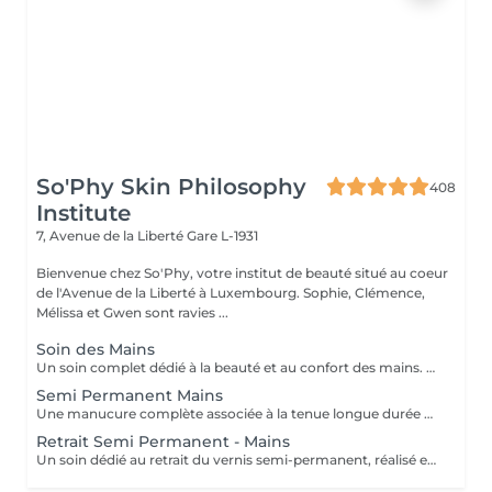
So'Phy Skin Philosophy
408
Institute
7, Avenue de la Liberté
Gare L-1931
Bienvenue chez So'Phy, votre institut de beauté situé au coeur
de l'Avenue de la Liberté à Luxembourg. Sophie, Clémence,
Mélissa et Gwen sont ravies ...
Soin des Mains
Un soin complet dédié à la beauté et au confort des mains. Le soin débute par une exfoliation douce afin d'affiner le grain de peau et révéler son éclat naturel. Les mains sont ensuite enveloppées dans un masque hydratant et nourrissant pour une action en profondeur. Pendant ce temps, les ongles sont soigneusement travaillés afin de leur redonner une forme nette et harmonieuse. Le soin se termine par un massage relaxant des mains, procurant une sensation immédiate de confort et de détente. Les mains sont plus douces, la peau nourrie et les ongles parfaitement soignés. Le vernis classique n'est pas proposé à l'institut. Si vous le souhaitez, nous pouvons toutefois réaliser la pose avec votre propre vernis en sélectionnant l'option correspondante.
Semi Permanent Mains
Une manucure complète associée à la tenue longue durée du vernis semi-permanent. Le soin débute par une mise en beauté des ongles : limage, travail des cuticules et préparation de l'ongle naturel afin d'assurer un résultat net et durable. Le vernis semi-permanent est ensuite appliqué pour offrir une finition brillante, élégante et résistante dans le temps. Les ongles sont soignés, la tenue est optimale et le résultat reste impeccable pendant plusieurs semaines. Idéal pour allier esthétique, confort et praticité au quotidien.
Retrait Semi Permanent - Mains
Un soin dédié au retrait du vernis semi-permanent, réalisé en douceur afin de préserver la qualité de l'ongle naturel. Le retrait est suivi d'une mise en forme des ongles et d'un travail rapide des cuticules pour retrouver un résultat net et soigné. Une base protectrice est ensuite appliquée pour renforcer l'ongle, complétée par une huile nourrissante afin d'hydrater et sublimer les cuticules. Les ongles sont propres, soignés et protégés. Idéal pour faire une pause tout en prenant soin de ses ongles. Ce service est proposé uniquement pour le vernis semi-permanent réalisé à l'institut.