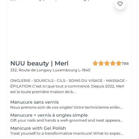
NUU beauty | Merl
788
332, Route de Longwy
Luxembourg L-1940
ONGLERIE - SOURCILS - CILS - SOINS DU VISAGE - MASSAGE -
ÉPILATION C'est ici que tout a commencé. Depuis 2022, Merl
est la toute première maison de b...
Manucure sans vernis
Nous prenons soin de vos ongles! Votre technicienne enlèvera délicatement les cellules mortes, façonnera et limera vos ongles, et polira la surface extérieure pour un fini lisse et naturel. Nos experts proposent des manucures à bords, hardware ou combinées, selon vos préférences. Comment se fait une manucure sans vernis? - la peau rugueuse est délicatement enlevée - la forme de la plaque de l'ongle est corrigée avec douceur - les cuticules et bords latéraux sont soigneusement traités - de l'huile nourrissante pour les cuticules et de la crème pour les mains sont appliquées pour nourrir et hydrater Limitations d'âge: recommandé à partir de 14 ans. Recommandations post-procédure: aucun soin particulier n'est nécessaire après cette procédure. Fréquence: une fois toutes les 3 semaines.
Manucure + vernis à ongles simple
Gift your nails and hands a well-groomed and neat appearance! Your technician will effectively remove dead skin cells, shape and file nails, and buff the outer surface. A regular nail polish is applied at the end of this treatment. Our masters do edged, hardware, or combined manicure. How is manicure with simple nail polish done? - rough skin is removed - the shape of the nail plate is corrected - the cuticle and side ridges are corrected - nail polish is applied - cuticle oil and hand cream are applied Age restrictions: recommended to do from 14 years. Post procedure recommendations: there are no post recommendations for this procedure. Frequency: once in 3 weeks.
Manicure with Gel Polish
Treat yourself to a transformative manicure! What to expect: - old polish is removed as a bonus - rough skin is removed - nails are shaped - cuticles and side ridges are polished - reinforcement is performed if chosen - semi-permanent polish is applied - cuticle oil and hand cream are applied Age: 16+ Frequency: every 3 weeks for best results. *Removal of old semi-permanent polish is included with the manicure. If you want a separate removal appointment, we charge €20 for the careful process that protects your nails. For the manicure, we leave a thin layer of old polish under the new layer to enhance the durability of the semi-permanent polish. *Please note that if semipermanent nail polish without manicure is chosen, rough skin, cuticle and side ridges won't be removed.