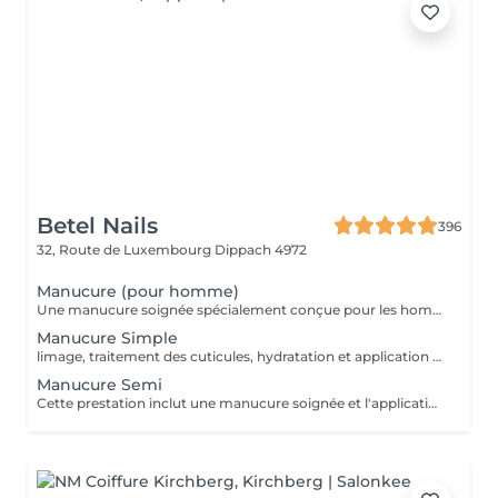
Betel Nails
396
32, Route de Luxembourg
Dippach 4972
Manucure (pour homme)
Une manucure soignée spécialement conçue pour les hommes. Nettoyage des cuticules, limage des ongles, hydratation des mains, et finition naturelle. Idéal pour une apparence propre et professionnelle.
Manucure Simple
limage, traitement des cuticules, hydratation et application d'un vernis transparent ou coloré classique. Parfait pour un entretien régulier.
Manucure Semi
Cette prestation inclut une manucure soignée et l'application d'un vernis semi-permanent de la couleur de votre choix.