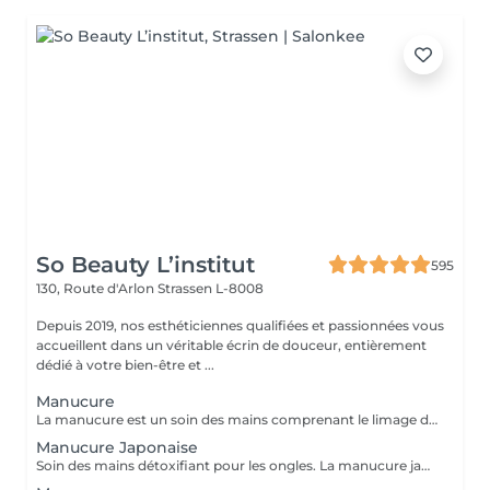
So Beauty L’institut
595
130, Route d'Arlon
Strassen L-8008
Depuis 2019, nos esthéticiennes qualifiées et passionnées vous
accueillent dans un véritable écrin de douceur, entièrement
dédié à votre bien-être et ...
Manucure
La manucure est un soin des mains comprenant le limage des ongles, la pousse et la coupe des cuticules, gommage, massage avec crème de soin et application d'un vernis transparent si désiré.
Manucure Japonaise
Soin des mains détoxifiant pour les ongles. La manucure japonaise consiste à polir et nettoyer les ongles en profondeur pour ensuite les nourrir avec une pâte à base de cire d'abeille qui va oxygéner l'ongle. L'ongle ressort brillant naturellement et pour une durée de 3 semaines. Comprend le limage des ongles, la pousse et la coupe des cuticules, polissage, application de la pâte à base de cire d'abeille et de la poudre fixante, gommage, massage avec crème de soin et application d'un vernis transparent si désiré.