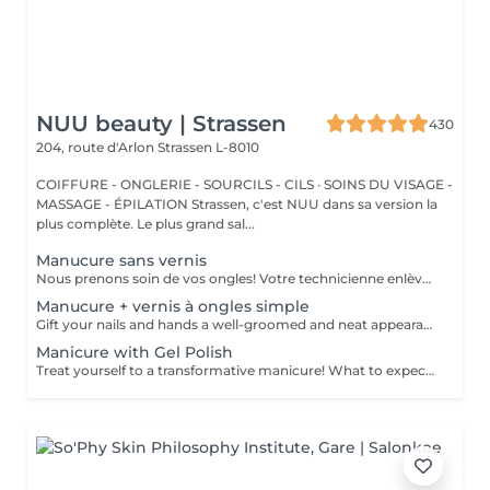
NUU beauty | Strassen
430
204, route d'Arlon
Strassen L-8010
COIFFURE - ONGLERIE - SOURCILS - CILS · SOINS DU VISAGE -
MASSAGE - ÉPILATION Strassen, c'est NUU dans sa version la
plus complète. Le plus grand sal...
Manucure sans vernis
Nous prenons soin de vos ongles! Votre technicienne enlèvera délicatement les cellules mortes, façonnera et limera vos ongles, et polira la surface extérieure pour un fini lisse et naturel. Nos experts proposent des manucures à bords, hardware ou combinées, selon vos préférences. Comment se fait une manucure sans vernis? - la peau rugueuse est délicatement enlevée - la forme de la plaque de l'ongle est corrigée avec douceur - les cuticules et bords latéraux sont soigneusement traités - de l'huile nourrissante pour les cuticules et de la crème pour les mains sont appliquées pour nourrir et hydrater Limitations d'âge: recommandé à partir de 14 ans. Recommandations post-procédure: aucun soin particulier n'est nécessaire après cette procédure. Fréquence: une fois toutes les 3 semaines.
Manucure + vernis à ongles simple
Gift your nails and hands a well-groomed and neat appearance! Your technician will effectively remove dead skin cells, shape and file nails, and buff the outer surface. A regular nail polish is applied at the end of this treatment. Our masters do edged, hardware, or combined manicure. How is manicure with simple nail polish done? - rough skin is removed - the shape of the nail plate is corrected - the cuticle and side ridges are corrected - nail polish is applied - cuticle oil and hand cream are applied Age restrictions: recommended to do from 14 years. Post procedure recommendations: there are no post recommendations for this procedure. Frequency: once in 3 weeks.
Manicure with Gel Polish
Treat yourself to a transformative manicure! What to expect: - old polish is removed as a bonus - rough skin is removed - nails are shaped - cuticles and side ridges are polished - reinforcement is performed if chosen - semi-permanent polish is applied - cuticle oil and hand cream are applied Age: 16+ Frequency: every 3 weeks for best results. *Removal of old semi-permanent polish is included with the manicure. If you want a separate removal appointment, we charge €20 for the careful process that protects your nails. For the manicure, we leave a thin layer of old polish under the new layer to enhance the durability of the semi-permanent polish. *Please note that if semipermanent nail polish without manicure is chosen, rough skin, cuticle and side ridges won't be removed.