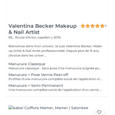
Valentina Becker Makeup
7
& Nail Artist
69, , Route d'Arlon
capellen L-8310
Bienvenue dans mon univers. Je suis Valentina Becker, Make-
up Artist & Nail Artist professionnelle. Depuis plus de 13 ans,
j'évolue dans les univer...
Manucure Classique
Manucure classique - Sans pose Une manucure soignée pour des mains propres, élégantes et naturelles. La prestation comprend la mise en forme des ongles, le soin des cuticules, un léger polissage si nécessaire, ainsi que l'application d'une huile nourrissante et d'une crème hydratante. Cette prestation ne comprend pas de pose de vernis.
Manucure + Pose Vernis Peel-off
Profitez d'une manucure complète suivie de l'application d'un vernis Peel-Off. Ce système innovant offre une finition brillante et une tenue prolongée. Grâce à sa polymérisation sous lampe LED, le vernis est immédiatement sec : pas de traces, pas de marques ni d'empreintes après la prestation. Je n'utilise pas de vernis à ongles traditionnel, car le système Peel-Off est plus respectueux de l'ongle naturel, dégage moins d'odeurs, tient plus longtemps et permet un retrait plus doux.
Manucure + Semi-Permanent
Une manucure complète suivie de l'application d'un vernis semi-permanent. Idéal pour celles et ceux qui souhaitent des ongles brillants, soignés et résistants pendant environ 2 à 3 semaines. Le vernis semi-permanent doit être retiré ou renouvelé en institut.