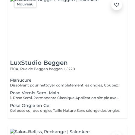
Nouveau
LuxStudio Beggen
170A, Rue de Beggen
beggen L-1220
Manucure
Dissolvant pour nettoyer completement les ongles, Coupez et Modelez les ongles avec une lime, Mouillez les mains quelques minutes pour ramollir les cuticules, Pousses les Cuticules avec batone pour repousser doucement vers l'arrière et coupez les excès, Hydratez les Mains avec crème et les cuticules pour maintenir la peau douce, Appliquez une base transparent pour protéger les ongles. Attendez suffisamment de tempos pour sèche.
Pose Vernis Semi Main
1. Pose Semi-Permanente Classique Application simple avec une fine couche de base. Idéale pour celles qui souhaitent de la couleur, de la brillance et un léger renfort. Tenue moyenne 2 semaines. 2. Pose Semi + Renfort Combinaison d'une base classique avec une couche de renfort. Offre une meilleure résistance que le semi-permanent classique, parfaite pour les ongles naturels. Moyenne Tenue de 2 à 3 semaines. 3. Pose Semi + Fiber Ultra Base classique combinée à un gel enrichi en fibres, idéale pour les ongles fragiles ou nécessitant un renforcement supplémentaire. Tenue Moyenne 3 à 4 semaines.
Pose Ongle en Gel
Gel pose sur des ongles Taille Nature Sans ralonge des ongles