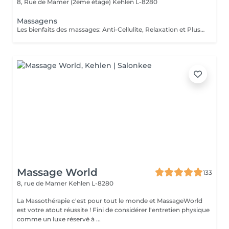
8, Rue de Mamer (2ème étage)
Kehlen L-8280
Massagens
Les bienfaits des massages: Anti-Cellulite, Relaxation et Plus Le massage est une pratique ancestrale qui procure de nombreux bienfaits pour le corps et l'esprit. Selon la technique utilisée, il peut agir sur la détente, la circulation ou encore l'élimination des toxines. Le massage anti-cellulite : Il aide à réduire l'aspect peau d'orange en stimulant la circulation sanguine et lymphatique. Il favorise le drainage des toxines et améliore l'élasticité de la peau, la rendant plus ferme et plus lisse. Le massage de relaxation : Idéal pour relâcher les tensions et apaiser le stress, il procure une sensation de bien-être immédiate. Grâce à des mouvements lents et fluides, il détend les muscles et favorise un sommeil réparateur. Le massage drainant: Il active le système lymphatique et réduit la rétention d'eau, aidant ainsi à affiner la silhouette et à éliminer les toxines. Parfait pour les jambes lourdes ! Chaque type de massage a ses propres vertus et s'adapte aux besoins de chacun. Que ce soit pour retrouver une peau plus ferme, soulager les tensions ou simplement s'accorder un moment de bien-être, il y a un massage fait pour vous !
Massage World
133
8, rue de Mamer
Kehlen L-8280
La Massothérapie c'est pour tout le monde et MassageWorld
est votre atout réussite ! Fini de considérer l'entretien physique
comme un luxe réservé à ...