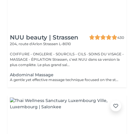
NUU beauty | Strassen
430
204, route d'Arlon
Strassen L-8010
COIFFURE - ONGLERIE - SOURCILS - CILS · SOINS DU VISAGE -
MASSAGE - ÉPILATION Strassen, c'est NUU dans sa version la
plus complète. Le plus grand sal...
Abdominal Massage
A gentle yet effective massage technique focused on the stomach area, designed to stimulate digestion, relieve bloating, and support lymphatic drainage. Using slow, circular movements, it helps release tension in the abdominal muscles, ease discomfort, and promote overall relaxation and wellbeing.