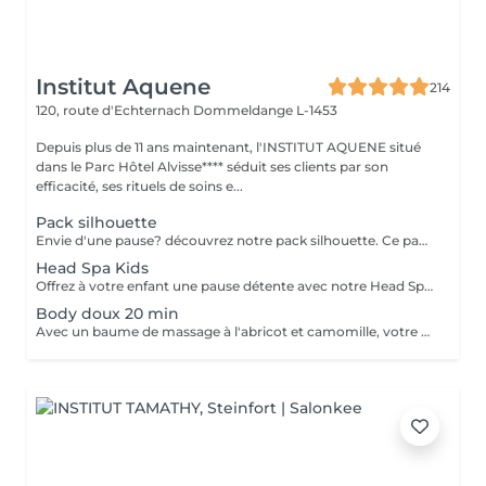
Institut Aquene
214
120, route d'Echternach
Dommeldange L-1453
Depuis plus de 11 ans maintenant, l'INSTITUT AQUENE situé
dans le Parc Hôtel Alvisse**** séduit ses clients par son
efficacité, ses rituels de soins e...
Pack silhouette
Envie d'une pause? découvrez notre pack silhouette. Ce pack comprend: - Un gommage du corps pour exfolier la peau - Un enveloppement du corps pour le renourrir en profondeur - Un drainage lymphatique brésilien détoxifier le corps - Madérothérapie corps complet pour le raffermissant et l'aspect peau d'orange Au prix de 355€ au lieu de 418€
Head Spa Kids
Offrez à votre enfant une pause détente avec notre Head Spa Kids, un soin de 30 min spécialement conçu pour les jeunes de 10 à 13 ans. Ce rituel doux et apaisant prend soin de leur cuir chevelu tout en leur offrant un moment de relaxation adapté à leur âge. Ce soin comprend - Nettoyage délicat: Un lavage doux adapté aux cheveux et cuir chevelu des enfants. - Massage relaxant: Une gestuelle apaisante pour favoriser la détente et stimuler la microcirculation. - Hydratation légère: des produits respectueux, spécialement choisis pour nourrir et protéger leurs cheveux. Un sèche cheveux et des brosses sont mis à sa disposition pour que votre enfant ne sorte pas avec la tête mouillée
Body doux 20 min
Avec un baume de massage à l'abricot et camomille, votre enfant bénéficiera d'un massage doux de 20min pour l'arrière de son corps