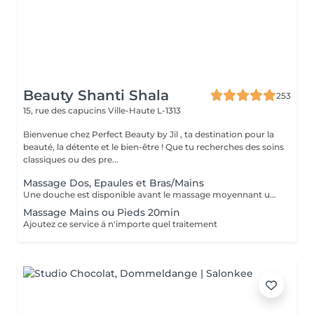
Beauty Shanti Shala
253
15, rue des capucins
Ville-Haute L-1313
Bienvenue chez Perfect Beauty by Jil , ta destination pour la
beauté, la détente et le bien-être ! Que tu recherches des soins
classiques ou des pre...
Massage Dos, Epaules et Bras/Mains
Une douche est disponible avant le massage moyennant un supplément de 15 €. Nous vous prions donc de vous doucher chez vous ou si nous constatons que vous n'avez pas pris de douche, nous serons contraints de vous facturer 15 €. Merci de votre compréhension. Les massages sont effectués avec une pression suffisante et une attention aux détails, en veillant à ne pas oublier des zones telles que les genoux et les coudes.
Massage Mains ou Pieds 20min
Ajoutez ce service ä n'importe quel traitement