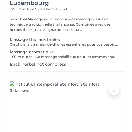
Luxembourg
72, Grand Rue
Ville-Haute L-1660
Siam Thaï Massage vous propose des massages issus de
technique traditionnelle thaïlandaise. Combinée avec des
herbes thaïes, notre signature est élabo...
Massage thai aux huiles
On choisira un mélange dhuiles essentielles pour vos besoins physiques. Un massage thérapeutique à laide dune technique spéciale pour vider les poches de liquide lymphatique et de rétention deau. Ce traitement est conçu pour aider à stimuler la circulation et daccroître la capacité du corps à éliminer les toxines et à absorber les éléments nutritifs. Vos huiles essentielles préférées peuvent être sélectionnées à votre arrivée.
Massage aromatique
- 60 minutes - Ce massage spécifique pour les femmes enceintes permet de soulager le dos, les jambes et toutes autres parties du corps les plus mises à rude épreuve durant la grossesse. Attention ! Ce massage est toutefois déconseillé les 3 premiers mois et le dernier mois de grossesse.
Back herbal hot compress