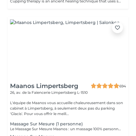
Cupping therapy is an ancient healing technique that uses special cups to create gentle suction on the skin. This suction promotes blood flow, relieves muscle tension, reduces inflammation, and supports deep relaxation. The treatment can help release toxins, improve circulation, and ease chronic pain or stiffness. *Please note that cupping therapy could just be added to a massage service with includes back massage.
Maanos Limpertsberg
694
26, av. de la Faïencerie
Limpertsberg L-1510
L'équipe de Maanos vous accueille chaleureusement dans son
cabinet à Limpertsberg, à seulement deux pas du parking
'Glacis'. Pour vous offrir le meill...
Massage Sur Mesure (1 personne)
Le Massage Sur Mesure Maanos : un massage 100% personnalisé en fonction de vos besoins et de vos envies !