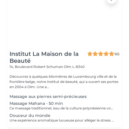
Institut La Maison de la
165
Beauté
14, Boulevard Robert Schuman
Olm L-8340
Découvrez à quelques kilomètres de Luxembourg ville et de la
frontière belge, notre institut de beauté, qui a ouvert ses portes
en 2004 à Olm. Une a...
Massage aux pierres semi-précieuses
Massage Mahana - 50 min
Ce massage traditionnel, issu de la culture polynésienne vous invite à un moment privilégié d'extrême sensorialité. En quelques secondes, tous les sens sont sollicités par les notes suaves et envoûtantes des Fleurs de Frangipaniers, par le chant du ressac, par le doux bercement du corps au rythme des vagues. Des manuvres lentes et puissantes, accomplies par les mains, les avant-bras et des ballotins de sable chaud procurent un sentiment de détente et d'évasion absolue.
Douceur du monde
Une expérience aromatique luxueuse pour alléger le stress et la tension. Ce massage relaxera votre corps et votre esprit en profondeur. Il vous procurera un sentiment de bien-être, de décontraction des muscles, une meilleure circulation sanguine, de l'hydratation et de la tonicité.