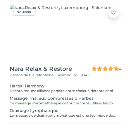
Nouveau
Nara Relax & Restore
4
7, Place de Clairefontaine
Luxembourg L-1341
Herbal Harmony
Découvrez une alliance parfaite entre chaleur, détente et bien-être thaïlandais traditionnel. Ce soin luxueux débute par un massage aux compresses d'herbes thaïlandaises utilisant des pochons d'herbes chauffés à la vapeur pour détendre les muscles et favoriser une profonde relaxation, suivi d'une séance revitalisante de réflexologie plantaire thaïlandaise. Comprend : Massage aux compresses d'herbes thaïlandaises 90 min Réflexologie plantaire thaïlandaise 30 min Durée totale : 120 min Une expérience de bien-être profondément relaxante conçue pour rétablir l'équilibre, soulager les tensions et vous procurer une sensation de fraîcheur et de sérénité.
Massage Thaï aux Compresses d'Herbes
Ce massage d'aromathérapie de tout le corps utilise des compresses chaudes remplies d'un mélange d'herbes et a un effet calmant. Deux compresses seront fournis pour être ramenés à la maison après le massage.
Drainage Lymphatique
Le massage de drainage lymphatique est une technique douce et rythmée qui stimule le système lymphatique, contribuant à l'élimination des toxines, à la réduction des gonflements et à la promotion d'une relaxation et d'un bien-être général.