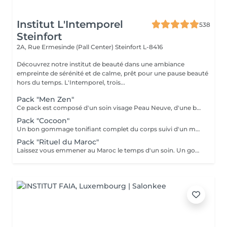
Institut L'Intemporel
538
Steinfort
2A, Rue Ermesinde (Pall Center)
Steinfort L-8416
Découvrez notre institut de beauté dans une ambiance
empreinte de sérénité et de calme, prêt pour une pause beauté
hors du temps. L'Intemporel, trois...
Pack "Men Zen"
Ce pack est composé d'un soin visage Peau Neuve, d'une beauté des pieds et d'un massage "Escale à Marrakech" (1h de massage) Déconnection et expérience sensorielle Pour récupérer un "homme" zen :-)
Pack "Cocoon"
Un bon gommage tonifiant complet du corps suivi d'un massage détente du corps 1h, beauté des pieds et manucure.
Pack "Rituel du Maroc"
Laissez vous emmener au Maroc le temps d'un soin. Un gommage complet du corps avec au choix le "gommage à la fleur d'oranger" ou le "gommage au savon noir bio", suivi d'un massage d'une heure "Escale à Marrakech". Un voyage sensoriel parfumé à la fleur d'oranger ou à l'essence d'eucalyptus. Un thé à la menthe vous sera servi après le soin.