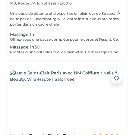
148, Route d'Arlon
Strassen L-8010
Une oasis de détente et d'expertise en plein cur de Strassen À
deux pas de Luxembourg-Ville, notre institut vous ouvre ses
portes dans un cadre chale...
Massage 1h
Offrez-vous une pause complète pour le corps et l'esprit. Ce massage d'une heure détend en profondeur les muscles, libère les tensions et procure une relaxation durable. Un moment idéal pour retrouver énergie, équilibre et bien-être.
Massage 1h30
Profitez d'un véritable rituel de bien-être. Ce massage d'une heure et demi offre une relaxation intense, soulage les tensions et revitalise le corps et l'esprit. Un moment privilégié pour se ressourcer pleinement et retrouver sérénité et vitalité.