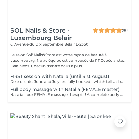
SOL Nails & Store -
254
Luxembourg Belair
6, Avenue du Dix Septembre
Belair L-2550
Le salon Sol' Nails&Store est votre rayon de beauté à
Luxembourg. Notre équipe est composée de PROspécialistes
ukrainiens. Chacun d'entre nous a plus...
FIRST session with Natalia (until 31st August)
Dear clients, June and July are fully booked - which tells a lot. Plan your session IN AUGUST at a welcome price now. Natalia - our new FEMALE massage therapist! We're excited for you to get to know her, and we're offering a special price - just €59 per session. A full body massage: back, arms, legs, feet, neck. Tension release, better circulation, a calm mind. From the first minute to the last, you're in good hands!
Full body massage with Natalia (FEMALE master)
Natalia - our FEMALE massage therapist! A complete body massage designed to release tension, improve circulation and promote overall relaxation. The treatment typically focuses on the back, shoulders, arms, legs and other key tension areas using smooth and soothing massage techniques. Result: a feeling of lightness, relaxation and renewed body comfort. Recommended frequency: once a week to once a month, depending on your needs and stress level.