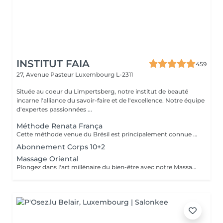
INSTITUT FAIA
459
27, Avenue Pasteur
Luxembourg L-2311
Située au coeur du Limpertsberg, notre institut de beauté
incarne l'alliance du savoir-faire et de l'excellence. Notre équipe
d'expertes passionnées ...
Méthode Renata França
Cette méthode venue du Brésil est principalement connue pour son massage lymphatique manuel drainant mais ce compose en réalité de 3 techniques différentes ! En effet la méthode Renata Franca, est une méthode revisité du drainage lymphatique traditionnel. La méthode devient une version plus tonique et plus ciblée du drainage lymphatique connu et pratiqué jusqu'à ce jour. Grâce à ces gestes toniques et fermes, ces pompages réguliers et un rythme plus rapide, il semblerait que la méthode Renata Franca permette d'obtenir des résultats plus rapides et visuellement impressionnants.
Abonnement Corps 10+2
Massage Oriental
Plongez dans l'art millénaire du bien-être avec notre Massage Oriental. Cette expérience vous transporte vers des contrées lointaines, alliant des techniques de massage traditionnelles à des parfums envoûtants. Laissez-vous envelopper par des mouvements doux et apaisants qui éveillent vos sens tout en relâchant les tensions. Découvrez l'harmonie du corps et de l'esprit dans une atmosphère exotique. Réservez votre voyage vers la sérénité aujourd'hui.