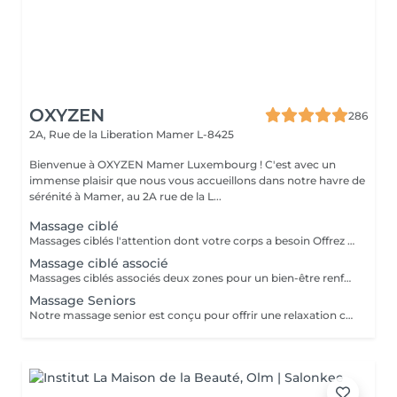
OXYZEN
286
2A, Rue de la Liberation
Mamer L-8425
Bienvenue à OXYZEN Mamer Luxembourg ! C'est avec un
immense plaisir que nous vous accueillons dans notre havre de
sérénité à Mamer, au 2A rue de la L...
Massage ciblé
Massages ciblés l'attention dont votre corps a besoin Offrez à une zone précise de votre corps un moment de bien-être sur mesure. Selon vos besoins, choisissez un massage du dos pour relâcher les tensions, du ventre pour retrouver confort, du crâne ou du visage pour apaiser le mental, des mains pour une détente subtile, ou optez pour la réflexologie plantaire afin de rééquilibrer l'ensemble du corps. Ces massages ciblés permettent de s'évader du quotidien et d'accéder à une relaxation profonde, où le temps semble s'arrêter. Idéal aussi comme idée cadeau personnalisée. Déconseillé aux femmes enceintes. Pour en savoir plus, cliquez ici : https://www.oxyzen.lu/massages/massages-cibles.html Avertissement : Nos soins sont dédiés au bien-être et à la relaxation. Ils ne remplacent pas un suivi médical et ne relèvent pas de la kinésithérapie.
Massage ciblé associé
Massages ciblés associés deux zones pour un bien-être renforcé Offrez à votre corps une attention personnalisée en choisissant deux zones à combiner parmi : le dos pour relâcher les tensions, le ventre pour retrouver confort, le crâne ou le visage pour apaiser le mental, les mains pour une détente subtile, ou encore la réflexologie plantaire pour rééquilibrer l'ensemble du corps. Ce soin associe précision et profondeur pour une détente globale, un moment d'évasion où le stress disparaît et où le temps semble s'arrêter. Parfait aussi comme idée cadeau sur mesure. Déconseillé aux femmes enceintes. Pour en savoir plus, cliquez ici : https://www.oxyzen.lu Avertissement : Nos soins sont dédiés au bien-être et à la relaxation. Ils ne remplacent pas un suivi médical et ne relèvent pas de la kinésithérapie.
Massage Seniors
Notre massage senior est conçu pour offrir une relaxation ciblée, quelle que soit la zone sollicitée. Il vise à détendre les muscles, à atténuer les raideurs et à soulager certaines douleurs, notamment celles liées à des problèmes comme l'arthrose. Avec l'âge, des zones telles que la nuque ou le bas du dos ont tendance à se raidir et à perdre en souplesse. Le massage de ces zones permet à la personne de retrouver un meilleur confort et une plus grande mobilité. Nous avons pris le temps d'étudier chaque détail pour vous offrir une expérience de bien-être authentique, vous permettant de vous évader du stress quotidien et de vous détendre pleinement. Découvrez également nos offres spéciales avec nos cartes FORFAITS disponibles sur notre site Web. Idéal également comme idée cadeau originale, pour surprendre et faire plaisir. Pour en savoir plus et découvrir l'ensemble de nos prestations, cliquez ici : https://www.oxyzen.lu Avertissement : Nos soins sont dédiés au bien-être et à la relaxation. Ils ne remplacent pas un suivi médical et ne relèvent pas de la kinésithérapie.