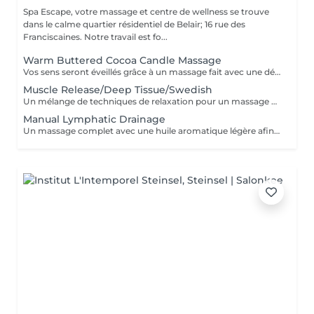
Spa Escape, votre massage et centre de wellness se trouve
dans le calme quartier résidentiel de Belair; 16 rue des
Franciscaines. Notre travail est fo...
Warm Buttered Cocoa Candle Massage
Vos sens seront éveillés grâce à un massage fait avec une délicate barre fondante parfumée. Une douce et profonde relaxation s'installera et glissera sur votre corps en diffusant sa chaleur et sa douceur. Ce soin commence par un rafraîchissement stimulant des pieds pour favoriser la circulation sanguine et la relaxation. Pression légère à médium
Muscle Release/Deep Tissue/Swedish
Un mélange de techniques de relaxation pour un massage en profondeur adapté à la fatigue de vos muscles et à vos besoins afin d'éliminer le stress de notre quotidien. Ce soin commence par un rafraîchissement stimulant des pieds pour favoriser la circulation sanguine et la relaxation.
Manual Lymphatic Drainage
Un massage complet avec une huile aromatique légère afin d'éliminer les toxines de votre système lymphatique. Ce massage par pression très légère est cependant très efficace. Il élimine les toxines, réduit la rétention d'eau, C'est une merveilleuse detox pour votre corps