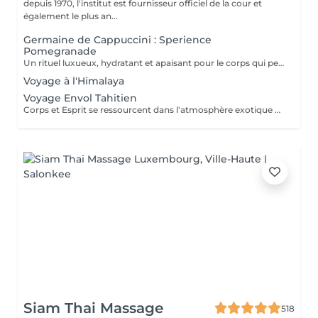
depuis 1970, l'institut est fournisseur officiel de la cour et
également le plus an...
Germaine de Cappuccini : Sperience
Pomegranade
Un rituel luxueux, hydratant et apaisant pour le corps qui peut être personnalisé en fonction des besoins de la peau. La ligne est basée sur la grenade, un ingrédient fantastique,apaisant et antioxydant. Le résultat ? Renouvellement cellulaire, vitalité et hydratation ! POMEGRANATE BODY SCRUB: Avec le gommage corporel à base de poudre et de crème, savourez un rituel d'exfoliation de tout le corps d'une durée de 45 minutes. POMEGRANATE BODY MASSAGE : Massage en position allongée puis en position couchée avec la crème de massage sensoriel. Ce rituel dure 45 minutes. POMEGRANATE BODY WRAP : L'enveloppement est appliqué par des mouvements doux et laissé reposer 20 minutes avant de faire pénétrer le produit par un massage. Le rituel dure 60 minutes. POMEGRANATE RED SERENITY : Un délicieux rituel de 90 minutes alliant le pouvoir des graines de grenade aux puissants effets hydratants de la crème. POMEGRANATE SWEET COCOON : Plongez dans le monde de la grenade Sperience pendant 90 minutes avec ce rituel complet comprenant gommage, massage et enveloppement.
Voyage à l'Himalaya
Voyage Envol Tahitien
Corps et Esprit se ressourcent dans l'atmosphère exotique des trésors polynésiens, ces îles où la beauté, la générosité et la luxuriance ont un goût de paradis Gommage et massage du visage et du corps Massage manuel relax ou aux coquillages Tia Iri « la pensée Roo ».
Siam Thai Massage
518