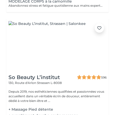
MODELAGE CORPS à la camomille
Abandonnez stress et fatigue quotidienne aux mains expertes de notre estheticienne. Sa gestuelle manuelle libere instantanement chacun de vos points de tension depuis les pieds jusqu à la nuque Le doux parfum fleuri de la camomille enveloppe votre corps et apaise vos sens et votre esprit. lacher prise dans un incroyable moment de detente . Vous etes apaisée et detendue.
So Beauty L’institut
596
130, Route d'Arlon
Strassen L-8008
Depuis 2019, nos esthéticiennes qualifiées et passionnées vous
accueillent dans un véritable écrin de douceur, entièrement
dédié à votre bien-être et ...
+ Massage Pied détente