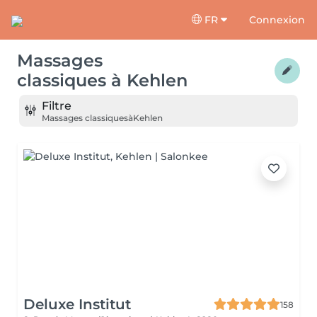
FR
Connexion
Massages
classiques
à
Kehlen
Filtre
Massages classiques
à
Kehlen
Deluxe Institut
158