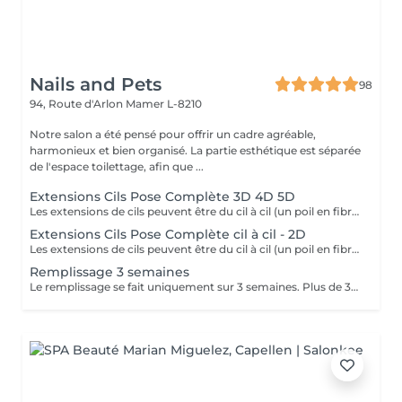
Nails and Pets
98
94, Route d'Arlon
Mamer L-8210
Notre salon a été pensé pour offrir un cadre agréable,
harmonieux et bien organisé. La partie esthétique est séparée
de l'espace toilettage, afin que ...
Extensions Cils Pose Complète 3D 4D 5D
Les extensions de cils peuvent être du cil à cil (un poil en fibre de soie posé sur un seul poil) ou en volume (plusieurs poils sont posés sur un seul poil) Ce soin à pour but d'allonger, de donner du volume au cil naturel et embellir l'il de la personne en prenant compte de la forme de son visage. Les cils sont en fibre de soie ou en micro fibre. Il existe plusieurs prestations d'extensions: Pose complète, pose aux , pose aux coins externes et pour une retouche (3 semaines pour combler les poils qui sont tombés). La première prestation dure entre 1h30 et 2 h suivant la technique choisie. Le remplissage dure environ 1 heure. La colle utilisée pour les extensions de cils doit avoir obtenu une autorisation de mise sur le marché européens . Les extensions tombent avec le cil naturel selon le cycle naturel de repousse des cils. Une nouvelle extension peut alors être posée tout en respectant le cil naissant. Elles peuvent être posées pour le quotidien ou bien à l'occasion de mariage, de fêtes de famille ou autres.
Extensions Cils Pose Complète cil à cil - 2D
Les extensions de cils peuvent être du cil à cil (un poil en fibre de soie posé sur un seul poil) ou en volume (plusieurs poils sont posés sur un seul poil) Ce soin à pour but d'allonger, de donner du volume au cil naturel et embellir l'il de la personne en prenant compte de la forme de son visage. Les cils sont en fibre de soie ou en micro fibre. Il existe plusieurs prestations d'extensions: Pose complète, pose aux , pose aux coins externes et pour une retouche (3 semaines pour combler les poils qui sont tombés). La première prestation dure entre 1h30 et 2 h suivant la technique choisie. Le remplissage dure environ 1 heure. La colle utilisée pour les extensions de cils doit avoir obtenu une autorisation de mise sur le marché européens . Les extensions tombent avec le cil naturel selon le cycle naturel de repousse des cils. Une nouvelle extension peut alors être posée tout en respectant le cil naissant. Elles peuvent être posées pour le quotidien ou bien à l'occasion de mariage, de fêtes de famille ou autres.
Remplissage 3 semaines
Le remplissage se fait uniquement sur 3 semaines. Plus de 3 semaines, il vous sera facturé de 65 à 80 euros en fonction de la durée de travail. Après une pose naturelle, un remplissage plus fourni sera compté en supplément de 15 euros.