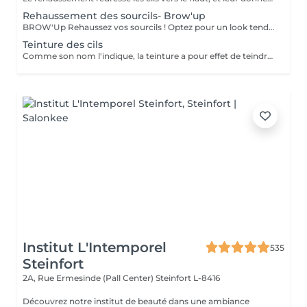
Rehaussement des sourcils- Brow'up
BROW'Up Rehaussez vos sourcils ! Optez pour un look tendance ! Découvrez cette toute dernière tendance ! Le principe consiste à modifier le mouvement de vos poils de manière durable (+/- 6 semaines) en les rehaussant vers le haut et/ou dans leur mouvement naturel. Pourquoi ? Le sourcil sera plus ouvert, plus dense, il ouvrira considérablement le regard. Très utilisé par les plus grands maquilleurs, le coiffage du sourcil vers le haut à un vrai impact sur le regard, qui parait comme lifté, rehaussé. Egalement très utilisé en Amérique latine et en Asie, car les poils ont tendance à chuter vers le bas. Cette technique permet de les discipliner pour obtenir une ligne harmonieuse. Très utile également pour des sourcils qui frisent, qui prennent de mauvais plis , ou qui sont trop longs. Le but étant de les plaquer dans le sens le plus optimal . Messieurs, cette technique peut également vous convenir pour discipliner les volumes ! Sublime mariage avec une teinture 3D/HD Brow
Teinture des cils
Comme son nom l'indique, la teinture a pour effet de teindre les cils ou les sourcils et de les gainer très légèrement. Idéal pour les personnes aux cils ou sourcils clairs qui souhaitent avoir en toute occasion avec ou sans mascara des cils ou sourcils plus foncés (noirs, bruns, marrons).
Institut L'Intemporel
535
Steinfort
2A, Rue Ermesinde (Pall Center)
Steinfort L-8416
Découvrez notre institut de beauté dans une ambiance