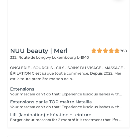
NUU beauty | Merl
788
332, Route de Longwy
Luxembourg L-1940
ONGLERIE - SOURCILS - CILS - SOINS DU VISAGE - MASSAGE -
ÉPILATION C'est ici que tout a commencé. Depuis 2022, Merl
est la toute première maison de b...
Extensions
Your mascara can't do that! Experience luscious lashes with our professional lash extensions. Each artificial lash is expertly applied to your natural lashes, creating a fuller, longer, and darker look. Volume options: choose from 1D to 5D for the perfect fullness. Personalised choices: discuss your preferences for curves and colours with our expert. What to expect: - eye area is cleaned - tape and patches protect the skin - extensions are applied to your natural lashes - lashes are dried for a secure hold - tape and patches are removed Post-care: avoid wetting lashes for 24 hours. Frequency: schedule every 3-4 weeks.
Extensions par le TOP maître Nataliia
Your mascara can't do that! Experience luscious lashes with our professional lash extensions. Each artificial lash is expertly applied to your natural lashes, creating a fuller, longer, and darker look. Volume options: choose from 1D to 5D for the perfect fullness. Personalised choices: discuss your preferences for curves and colours with our expert. Comfort focused: extensions are applied one eye at a time, with breaks as needed during the 2-hour process. What to expect: - eye area is cleaned - tape and patches protect the skin - extensions are applied to your natural lashes - lashes are dried for a secure hold - tape and patches are removed Post-care: avoid wetting lashes for 24 hours. Frequency: schedule every 3-4 weeks.
Lift (lamination) + kératine + teinture
Forget about mascara for 2 month! It is treatment that lifts and curls your natural lashes to make them look longer and give them an attractive shape that will open up your eyes. How is lash lamination done? - lashes are washed - eye pad is placed - silicone rods are placed - perming solution is applied - lifting solution is left on the lashes for approximately 15 min - noutralizing solution is applied to reform the disulfide lashes bonds - henna or paint is applied - keratin (serum is applied to keep the lashes hydrated and healthy) - silicone rods are removed Age restrictions: recommended to do from 14 years. Post procedure recommendations: do not wash eyelashes 24 hours after the procedure. Frequency: once in 8 weeks.