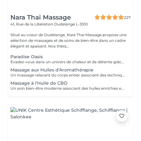
Nara Thai Massage
227
41, Rue de la Libération
Dudelange L-3510
Situé au coeur de Dudelange, Nara Thai Massage propose une
sélection de massages et de soins de bien-être dans un cadre
élégant et apaisant. Nos théra...
Paradise Oasis
Évadez-vous dans un univers de chaleur et de détente grâce à ce rituel bien-être luxueux. Associant un Massage aux Pierres Chaudes de 90 minutes à une Réflexologie Plantaire Thaïlandaise de 30 minutes, ce forfait aide à relâcher les tensions profondes, stimuler la circulation et rétablir l'équilibre du corps. Comprend : Massage aux Pierres Chaudes 90 min Réflexologie Plantaire Thaïlandaise 30 min
Massage aux Huiles d'Aromathérapie
Un massage relaxant du corps entier associant des techniques de massage douces à une sélection d'huiles essentielles aromatiques. Les parfums apaisants et les mouvements fluides aident à relâcher les tensions musculaires, réduire le stress, apaiser l'esprit et favoriser un profond sentiment de bien-être.
Massage à l'Huile de CBD
Un soin bien-être moderne associant des huiles enrichies en CBD de qualité à des techniques de massage relaxantes. Idéal pour celles et ceux qui souhaitent s'accorder une pause loin du rythme effréné du quotidien, ce soin aide à détendre les muscles et procure une agréable sensation de confort physique.