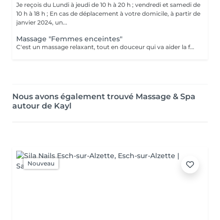
Je reçois du Lundi à jeudi de 10 h à 20 h ; vendredi et samedi de
10 h à 18 h ; En cas de déplacement à votre domicile, à partir de
janvier 2024, un...
Massage "Femmes enceintes"
C'est un massage relaxant, tout en douceur qui va aider la future maman à préparer son accouchement en toute sérénité, il soulage les douleurs du corps, améliore le sommeil, atténue la fatigue... Contre indication : à éviter les 3 premiers mois de grossesse.
Nous avons également trouvé Massage & Spa
autour de Kayl
Nouveau