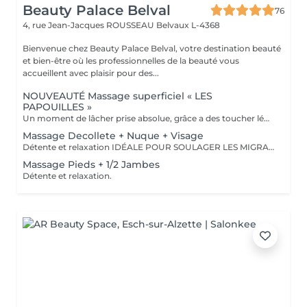
Beauty Palace Belval
76
4, rue Jean-Jacques ROUSSEAU
Belvaux L-4368
Bienvenue chez Beauty Palace Belval, votre destination beauté
et bien-être où les professionnelles de la beauté vous
accueillent avec plaisir pour des...
NOUVEAUTÉ Massage superficiel « LES
PAPOUILLES »
Un moment de lâcher prise absolue, grâce a des toucher léger axé sur la caresse et le frisson agréable. A l'aide de plumes, de mains expertes et d'ustensiles soigneusement choisis, ce massage superficiel invite à un voyage sensoriel. Subtil pour apaiser le mental, relâcher les tensions émotionnelles se reconnecter à son corps en toute douceur. Idéal pour les personnes aimant les papouilles.
Massage Decollete + Nuque + Visage
Détente et relaxation IDÉALE POUR SOULAGER LES MIGRAINES
Massage Pieds + 1/2 Jambes
Détente et relaxation.