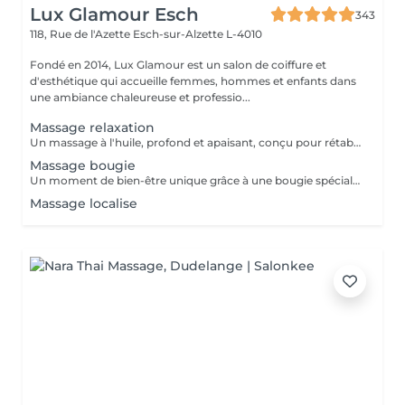
Lux Glamour Esch
343
118, Rue de l'Azette
Esch-sur-Alzette L-4010
Fondé en 2014, Lux Glamour est un salon de coiffure et
d'esthétique qui accueille femmes, hommes et enfants dans
une ambiance chaleureuse et professio...
Massage relaxation
Un massage à l'huile, profond et apaisant, conçu pour rétablir l'équilibre entre le corps et l'esprit. Il aide à réduire l'anxiété, soulager les tensions et les douleurs musculaires, tout en procurant une profonde sensation de bien-être. Un véritable moment de lâcher-prise pour retrouver calme, sérénité et énergie intérieure.
Massage bougie
Un moment de bien-être unique grâce à une bougie spécialement conçue pour la massage, dont la cire fond en une huile tiède et soyeuse. Ce massage procure une chaleur douce et enveloppante qui apaise les tensions, calme l'anxiété et aide à lutter contre la fatigue. Parfait pour les personnes stressées ou en quête de relaxation profonde.
Massage localise