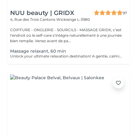
NUU beauty | GRIDX
97
4, Rue des Trois Cantons
Wickrange L-3980
COIFFURE - ONGLERIE - SOURCILS - MASSAGE GRIDX, c'est
l'endroit où le self-care s'intègre naturellement à une journée
bien remplie. Venez avant de pa...
Massage relaxant, 60 min
Unlock your ultimate relaxation destination! A gentle, calming experience designed to soothe the nervous system and melt away daily stress. Long, flowing strokes, soft pressure, and calming aromas help you drift into deep relaxation and leave you feeling refreshed, rebalanced, and renewed. Age restrictions: there are no age restrictions for this procedure. Post procedure recommendations: do not do sport and any sharp movements 2-3 hours after the procedure. Frequency: 1-2 times per week, 10 times in total. Repeat once in 3-6 months.