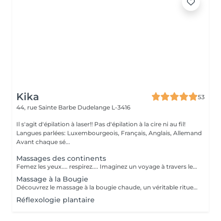
Kika
53
44, rue Sainte Barbe
Dudelange L-3416
Il s'agit d'épilation à laser!! Pas d'épilation à la cire ni au fil!
Langues parlées: Luxembourgeois, Français, Anglais, Allemand
Avant chaque sé...
Massages des continents
Femez les yeux.... respirez.... Imaginez un voyage à travers le corps et l âme où les tensions se libèrent et l'énergie recommence à circuler. Un rituel qui unit des techniques du monde entier, des huiles pures et des gestes délicats, pour vous ramener au centre de vous même, là où tout est équilibré. Une expérience qui ne se raconte pas... elle se vit. Un voyage qui commence sur la peau et finit au cur.
Massage à la Bougie
Découvrez le massage à la bougie chaude, un véritable rituel de bien-être. Il offre une détente musculaire intense, apaise les douleurs articulaires et stimule la circulation sanguine. Sa cire fondue nourrit et hydrate profondément la peau pour une sensation de douceur absolue.
Réflexologie plantaire