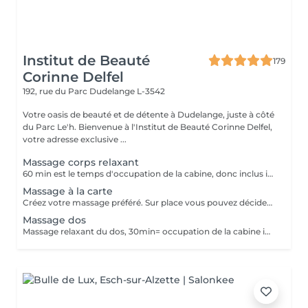
Institut de Beauté
179
Corinne Delfel
192, rue du Parc
Dudelange L-3542
Votre oasis de beauté et de détente à Dudelange, juste à côté
du Parc Le'h. Bienvenue à l'Institut de Beauté Corinne Delfel,
votre adresse exclusive ...
Massage corps relaxant
60 min est le temps d'occupation de la cabine, donc inclus installation client, ev. retard du client...
Massage à la carte
Créez votre massage préféré. Sur place vous pouvez décider soit massage sportif ou relaxant. Une heure massage et vous décidez... par exemple 30min. massage dos + 15min. massage crâne et visage + 15min. massage jambes
Massage dos
Massage relaxant du dos, 30min= occupation de la cabine inclus installation du client, ev. retard du client, désinfection de la cabine