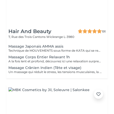
Hair And Beauty
191
7, Rue des Trois Cantons
Wickrange L-3980
Massage Japonais AMMA assis
Technique de MOUVEMENTS sous forme de KATA qui se reçoit en position assise sur une personne habillée. Enchainement précis, technique, composé de pressions, d'étirements. de percussions et de balayages. Contribue à soulager les tensions et procure à la fois une profonde détente corporelle ainsi qu'une véritable dynamisation.
Massage Corps Entier Relaxant 1h
A la fois lent et profond, découvrez ici une relaxation surprenante.
Massage Crânien Indien (Tête et visage)
Un massage qui réduit le stress, les tensions musculaires, la fatique. les maux de tète. stimule la circulation sanguine du crâne, nourrit les racine capillaires. améliore le sommeil, la tension sanguine et nerveuse, augmente la concentration et la productivité, soulage le stress émotionnel. éclaircit les idées et calme l'esprit.