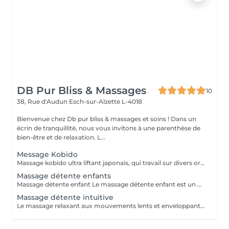
DB Pur Bliss & Massages
10
38, Rue d'Audun
Esch-sur-Alzette L-4018
Bienvenue chez Db pur bliss & massages et soins ! Dans un
écrin de tranquillité, nous vous invitons à une parenthèse de
bien-être et de relaxation. L...
Message Kobido
Massage kobido ultra liftant japonais, qui travail sur divers organes du corp . Effet liftant immédiat et garantit . Massage soin et beauté .
Massage détente enfants
Massage détente enfant Le massage détente enfant est un moment de bien-être spécialement conçu pour les plus jeunes. Réalisé avec des gestes doux, lents et sécurisants, il aide l'enfant à se relaxer, à libérer les tensions et à apaiser les émotions. Ce massage favorise le calme, améliore la qualité du sommeil et permet à l'enfant de se reconnecter à son corps dans un climat de confiance et de sérénité. Un véritable instant de douceur, adapté à l'âge et aux besoins de chaque enfant.
Massage détente intuitive
Le massage relaxant aux mouvements lents et enveloppants, idéal pour relâcher les tensions et apaiser l'esprit. .