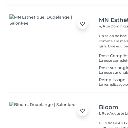
MN Esthé
4, Rue Dominiq
Un salon de beaut
comme à la maison dès q
girly. Une équip
Pose Complè
Pose sur ongl
La pose sur ongle
Remplissage
Le remplissage se
Bloom
1, Rue Auguste L
BLOOM BEAUTY SALO