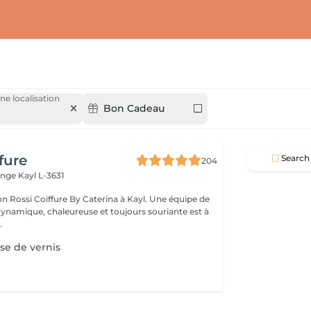
ne localisation
Bon Cadeau
fure
Search
204
ange
Kayl L-3631
on Rossi Coiffure By Caterina à Kayl. Une équipe de
ynamique, chaleureuse et toujours souriante est à
.
se de vernis