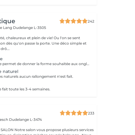
tique
242
ue Lang
Dudelange L-3505
é, chaleureux et plein de vie! Ou l'on se sent
u'on passe la porte. Une déco simple et
e drô...
te
La pose complète permet de donner la forme souhaitée aux ongles en rallongeant avec le Chablon.
e naturel
s naturels aucun rallongement n'est fait.
 fait toute les 3-4 semaines.
233
iesch
Dudelange L-3474
N Notre salon vous propose plusieurs services