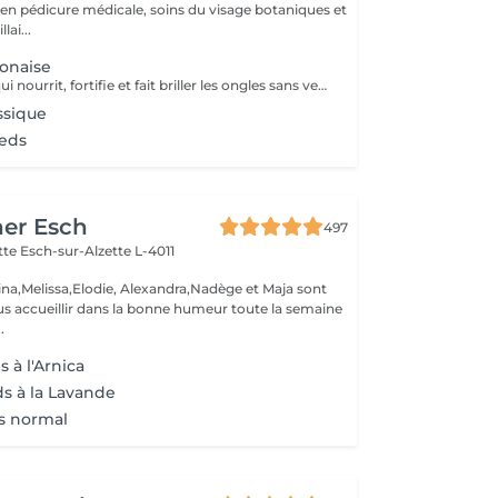
é en pédicure médicale, soins du visage botaniques et
lai...
onaise
Un soin naturel qui nourrit, fortifie et fait briller les ongles sans vernis. Grâce à une pâte enrichie en cire d'abeille, kératine et minéraux, suivie d'une poudre de perle protectrice, les ongles retrouvent force, éclat et un fini brillant naturel.
ssique
ieds
her Esch
497
ette
Esch-sur-Alzette L-4011
ina,Melissa,Elodie, Alexandra,Nadège et Maja sont
s accueillir dans la bonne humeur toute la semaine
.
 à l'Arnica
ds à la Lavande
s normal