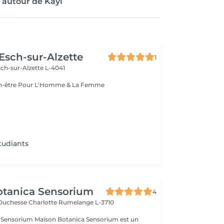
 autour de Kayl
 Esch-sur-Alzette
1
ch-sur-Alzette L-4041
Esthétique & Bien-être Pour L'Homme & La Femme
tudiants
otanica Sensorium
4
-Duchesse Charlotte
Rumelange L-3710
otanica Sensorium est un