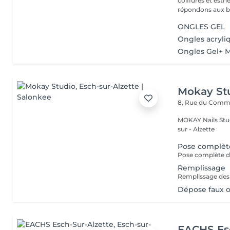
coiffures et esthétiques. Coloration,mèches,c
répondons aux be
ONGLES GEL
Ongles acryli
Ongles Gel+ 
Mokay St
8, Rue du Com
MOKAY Nails Stud
sur - Alzette
Pose complèt
Pose complète de
Remplissage
Dépose faux 
EACHS Es