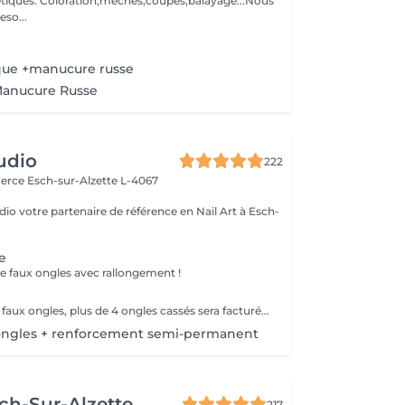
oupés,balayage...Nous
so...
que +manucure russe
Manucure Russe
udio
222
merce
Esch-sur-Alzette L-4067
io votre partenaire de référence en Nail Art à Esch-
e
 faux ongles avec rallongement !
Remplissage des faux ongles, plus de 4 ongles cassés sera facturé une nouvelle pose !Le remplissage doit être effectué dans les 4 semaines à compter du jour de la pose, les 4 semaines dépassées vous sera facturé un supplément de 10€! Tout changement de format vous sera également facturé !
ongles + renforcement semi-permanent
ch-Sur-Alzette
217