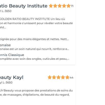
tio Beauty Institute
71
l L-3650
BEAUTY INSTITUTE Un lieu où
ion et harmonie s'unissent pour révéler votre beauté
re phil...
Une manucure soignée pour des mains élégantes et nettes. Nettoyage, mise en forme, soin des cuticules et finition parfaite. Options : Manucure simple Manucure avec vernis classique Manucure avec vernis semi-permanent Résultat : des ongles brillants, une tenue longue durée et une finition impeccable. Un rituel de beauté essentiel pour des mains toujours raffinées.
onaise
La manucure japonaise est un soin naturel qui nourrit, renforce et fait briller vos ongles grâce à une pâte enrichie en vitamines et minéraux. Bénéfices : Ongles plus résistants et moins cassants Brillance naturelle sans vernis Hydratation et réparation des ongles Résultat : des ongles sains, forts et éclatants de beauté, naturellement. Une technique douce pour sublimer vos mains sans produits chimiques.
rnis Classique
Une manucure complète avec soin des ongles, cuticules et peau, suivie de l'application d'un vernis classique pour une finition élégante et colorée. Résultat : des ongles soignés, brillants et joliment colorés, parfaits pour toutes les occasions. Tenue : environ 5 à 7 jours selon votre activité. Vous pouvez apporter votre propre vernis ou choisir parmi notre sélection disponible à l'achat en institut pour 8€.
auty Kayl
44
yl L-3650
ch'Beauty vous propose des prestations de soins du
e, de massages, d'épilations, de beauté du regard,