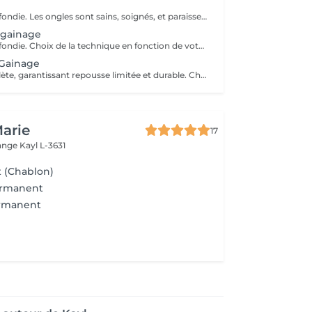
Manucure approfondie. Les ongles sont sains, soignés, et paraissent plus longs. Vernis soin et Massage des mains.
 gainage
Manucure approfondie. Choix de la technique en fonction de votre type d'ongle.
Gainage
Manucure complète, garantissant repousse limitée et durable. Choix de la technique de remplissage en fonction de votre type d'ongle.
Marie
17
lange
Kayl L-3631
 (Chablon)
ermanent
ermanent