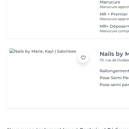
Manucure
MR + Premier
MR+ Dépose+
Nails by 
73, rue de Dude
Rallongement
Pose Semi-P
Pose semi p