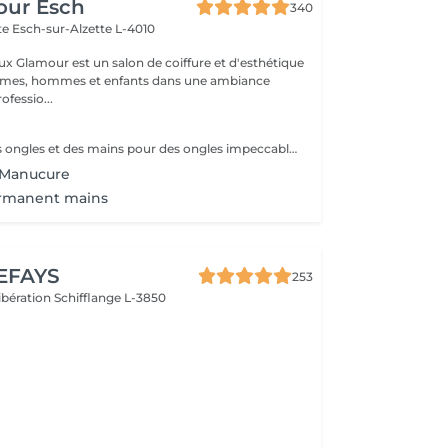
our Esch
340
tte
Esch-sur-Alzette L-4010
ux Glamour est un salon de coiffure et d'esthétique
emmes, hommes et enfants dans une ambiance
ofessio...
Soin complet des ongles et des mains pour des ongles impeccables et une peau douce. Choisissez entre finition classique, vernis ou nail art pour sublimer vos mains avec élégance.
 Manucure
rmanent mains
EFAYS
253
Libération
Schifflange L-3850