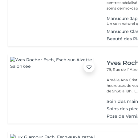
centre spécialis
soins dermo-capil
Manucure Jap
Manucure Cla
Beauté des P
Yves Roc
79, Rue de l`Alz
Amélie,Ana Crist
heureuses de vou
de 9h30 à 18h . L..
Soin des mains
Soins des pie
Pose de Verni