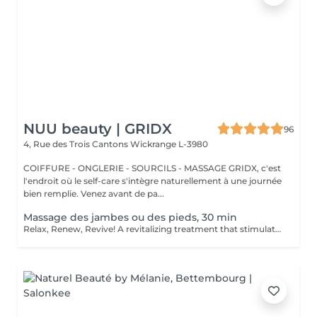
NUU beauty | GRIDX
96
4, Rue des Trois Cantons
Wickrange L-3980
COIFFURE - ONGLERIE - SOURCILS - MASSAGE GRIDX, c'est
l'endroit où le self-care s'intègre naturellement à une journée
bien remplie. Venez avant de pa...
Massage des jambes ou des pieds, 30 min
Relax, Renew, Revive! A revitalizing treatment that stimulates circulation, reduces fluid retention, and relieves muscle fatigue. Ideal for clients who spend long hours standing, exercising, or traveling. Light or firm pressure can be tailored to your needs. Age restrictions: there are no age restrictions for this procedure. Post procedure recommendations: do not do sport and any sharp movements for 2-3 hours after the procedure. Frequency: 1-2 times per week, 10 times in total. Repeat once in 3-6 months.