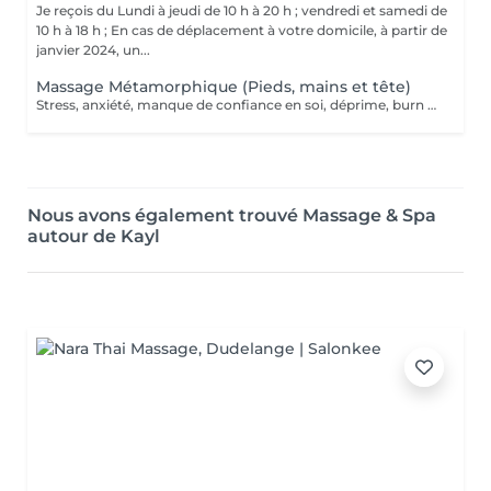
Je reçois du Lundi à jeudi de 10 h à 20 h ; vendredi et samedi de
10 h à 18 h ; En cas de déplacement à votre domicile, à partir de
janvier 2024, un...
Massage Métamorphique (Pieds, mains et tête)
Stress, anxiété, manque de confiance en soi, déprime, burn out ? Le massage métamorphique vous aidera à retrouver votre paix intérieure, C'est un massage très doux, en effleurage qui libère les nuds et blocages pour libérer l'énergie vitale. Le principe est de reconnecter la personne à sa période prénatale grâce à un massage sur les pieds, les mains et la tête aux endroits des points réflexes qui correspondent à la colonne vertébrale. Les blocages d'énergie peuvent être libéré s et un potentiel d'auto-guérison !
Nous avons également trouvé Massage & Spa
autour de Kayl