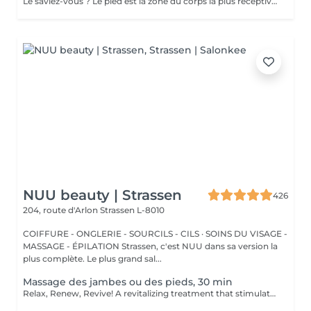
Le saviez-vous ? Le pied est la zone du corps la plus réceptive au massage. Nous n'y pensons pas assez mais les pieds sont une partie très importante du corps et nécessitent un soin tout particulier ! Supportant toute la charge pondérale ainsi que les agressions extérieures telles que le temps, les chaussures trop serrées, à talons ou simplement le fait de marcher toute la journée, nos pieds sont fortement sollicités ! Les massages des pieds sont donc conseillés et très favorables à notre bien-être général !
NUU beauty | Strassen
426
204, route d'Arlon
Strassen L-8010
COIFFURE - ONGLERIE - SOURCILS - CILS · SOINS DU VISAGE -
MASSAGE - ÉPILATION Strassen, c'est NUU dans sa version la
plus complète. Le plus grand sal...
Massage des jambes ou des pieds, 30 min
Relax, Renew, Revive! A revitalizing treatment that stimulates circulation, reduces fluid retention, and relieves muscle fatigue. Ideal for clients who spend long hours standing, exercising, or traveling. Light or firm pressure can be tailored to your needs. Age restrictions: there are no age restrictions for this procedure. Post procedure recommendations: do not do sport and any sharp movements for 2-3 hours after the procedure. Frequency: 1-2 times per week, 10 times in total. Repeat once in 3-6 months.