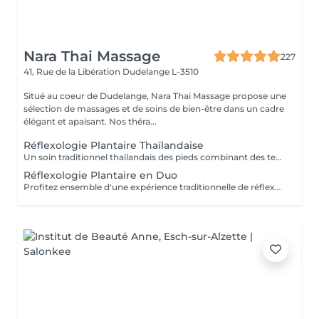
Nara Thai Massage
227
41, Rue de la Libération
Dudelange L-3510
Situé au coeur de Dudelange, Nara Thai Massage propose une
sélection de massages et de soins de bien-être dans un cadre
élégant et apaisant. Nos théra...
Réflexologie Plantaire Thaïlandaise
Un soin traditionnel thaïlandais des pieds combinant des techniques de massage et de pression appliquées aux pieds et au bas des jambes. Ce traitement relaxant aide à soulager les pieds fatigués, à stimuler la circulation, à réduire le stress et à retrouver une agréable sensation d'équilibre et de confort.
Réflexologie Plantaire en Duo
Profitez ensemble d'une expérience traditionnelle de réflexologie plantaire thaïlandaise. Grâce à des techniques de pression ciblées appliquées aux pieds et au bas des jambes, ce soin relaxant aide à soulager les pieds fatigués, stimuler la circulation et favoriser une agréable sensation d'équilibre et de bien-être.