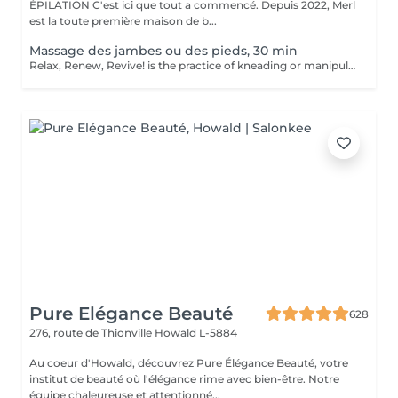
ÉPILATION C'est ici que tout a commencé. Depuis 2022, Merl
est la toute première maison de b...
Massage des jambes ou des pieds, 30 min
Relax, Renew, Revive! is the practice of kneading or manipulating a person's muscles and other soft-tissue in order to reduce stress, reduce muscle pain, increase relaxation and improve the work of the immune system. Benefits of getting legs or feet massage: - reduces stress - relaxing - improves blood circulation - improves body immune system How is massage legs or feet done? - feet and legs are massaged Age restrictions: there are no age restrictions for this procedure. Post procedure recommendations: do not do sport and any sharp movements for 2-3 hours after the procedure. Frequency: 1-2 times per week, 10 times in total. Repeat once in 3-6 months.
Pure Elégance Beauté
628
276, route de Thionville
Howald L-5884
Au coeur d'Howald, découvrez Pure Élégance Beauté, votre
institut de beauté où l'élégance rime avec bien-être. Notre
équipe chaleureuse et attentionné...