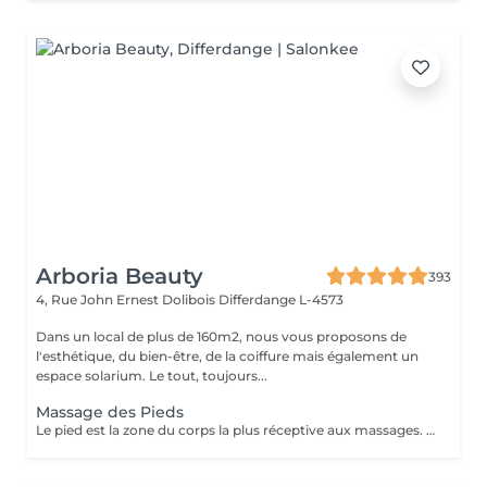
Arboria Beauty
393
4, Rue John Ernest Dolibois
Differdange L-4573
Dans un local de plus de 160m2, nous vous proposons de
l'esthétique, du bien-être, de la coiffure mais également un
espace solarium. Le tout, toujours...
Massage des Pieds
Le pied est la zone du corps la plus réceptive aux massages. Nos pieds nous supportent au quotidien et nous oublions souvent d'en prendre soin. Ils sont composés de multiples terminaisons nerveuses qui influent sur l'ensemble de notre organisme. Quand nous avons mal aux pieds ne ressentons nous pas une grande fatigue ? Le massage des pieds stimule la circulation sanguine et permet d'évacuer le stress. Il active le drainage lymphatique et aide à l'élimination des toxines. Il procure bien être et détente. Senteurs aux choix: Fleur de Tiaré, Thé vert Jasmin, Rose Litchi, Cédra Passion