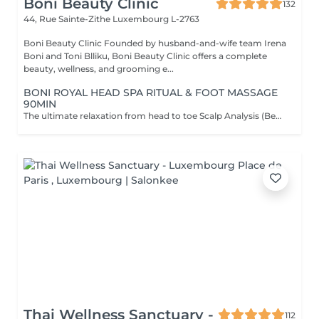
Boni Beauty Clinic
132
44, Rue Sainte-Zithe
Luxembourg L-2763
Boni Beauty Clinic Founded by husband-and-wife team Irena
Boni and Toni Blliku, Boni Beauty Clinic offers a complete
beauty, wellness, and grooming e...
BONI ROYAL HEAD SPA RITUAL & FOOT MASSAGE
90MIN
The ultimate relaxation from head to toe Scalp Analysis (Becon Pro Camera) Microbubble Scalp Cleansing Rootonix Scalp & Hair Treatment Steam & Mist Infusion Scalp Massage Foot Massage (15min) Aromatherapy Ritual Blow Dry
Thai Wellness Sanctuary -
112