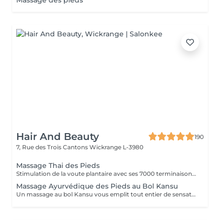
Massage des pieds
Hair And Beauty
190
7, Rue des Trois Cantons
Wickrange L-3980
Massage Thai des Pieds
Stimulation de la voute plantaire avec ses 7000 terminaisons nerveuses. Efficace et profond, il apaise l'ensemble du corps.
Massage Ayurvédique des Pieds au Bol Kansu
Un massage au bol Kansu vous emplit tout entier de sensations douces et apaisantes. Il vise à traiter non seulement les points réflexes des pieds mais en même temps les cinq éléments.