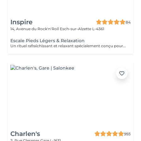
Inspire
84
14, Avenue du Rock'n'Roll
Esch-sur-Alzette L-4361
Escale Pieds Légers & Relaxation
Un rituel rafraîchissant et relaxant spécialement conçu pour délasser les pieds et offrir une profonde sensation de détente à l'ensemble du corps ! Le bain de pieds aux sels d'Epsom enrichis en plantes aromatiques purifiantes et apaisantes invite à relâcher les tensions accumulées tout en procurant une agréable sensation de fraîcheur. Un gommage naturel est ensuite réalisé afin d'exfolier la peau, stimuler la microcirculation et réveiller les zones réflexes présentes sous les pieds. Le rituel se poursuit par un massage profondément relaxant associant manuvres enveloppantes et quelques points inspirés de la réflexologie plantaire. Réalisé à l'aide d'une huile naturelle aux notes fraîches et vivifiantes, ce massage favorise la détente générale et apaise le mental. Une bulle de bien-être pour ralentir, se recentrer et repartir du bon pied !
Charlen's
993
2, Rue Glesener
Gare L-1631