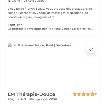
16, Grand-Rue
Kayl L-3650
L'équipe de French'Beauty vous propose des prestations de
soins du corps et du visage, de massages, d'épilations, de
beauté du regard, d'onglerie et d...
Foot Thaï
Ce protocole développé par Rodrigue Vilmen,Maître Réflexologue, est un réel moment de relaxation, une parenthèse de bien-être qui permet d'éliminer les tensions, soulager les douleurs, réduire le stress. Il active la circulation sanguine, calme le système nerveux et surtout rétablit l'équilibre général du corps. Il est pratiqué avec le Baume Mô... qui guérit tous les maux.
LM Thérapie-Douce
21
26A, rue de Schifflange
Kayl L-3676