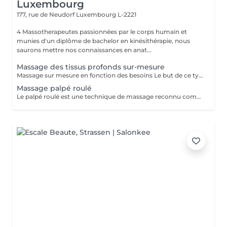
Luxembourg
177, rue de Neudorf
Luxembourg L-2221
4 Massotherapeutes passionnées par le corps humain et
munies d'un diplôme de bachelor en kinésithérapie, nous
saurons mettre nos connaissances en anat...
Massage des tissus profonds sur-mesure
Massage sur mesure en fonction des besoins Le but de ce type de massage sera de travailler plus en profondeur sur les zones de tensions et de douleur, le rythme est modéré et la pression élevée (mais toujours adaptée en fonction de votre ressenti)
Massage palpé roulé
Le palpé roulé est une technique de massage reconnu comme efficace contre la cellulite, à réaliser régulièrement pour de meilleurs résultats