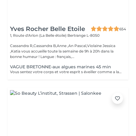
Yves Rocher Belle Etoile
654
1, Route d'Arlon (La Belle étoile)
Bertrange L-8050
Cassandra R,Cassandra B,Anne ,An Pascal,Violaine Jessica
,Katia vous accueille toute la semaine de 9h à 20h dans la
bonne humeur ! Langue : français,...
VAGUE BRETONNE-aux algues marines 45 min
Vous sentez votre corps et votre esprit s éveiller comme a la suite d un bain dans l OCEAN. Vous vous tonicité et leur confort. sentez légère et revitalisée. Vos jambes retrouvent leur tonicité et leur confort