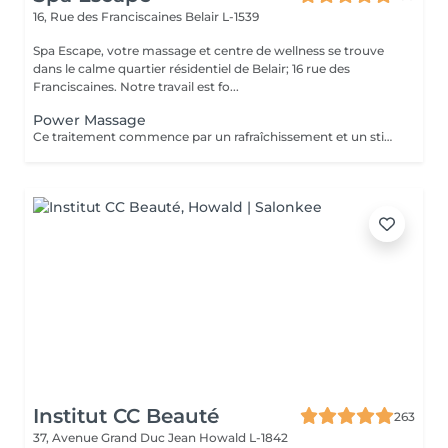
16, Rue des Franciscaines
Belair L-1539
Spa Escape, votre massage et centre de wellness se trouve
dans le calme quartier résidentiel de Belair; 16 rue des
Franciscaines. Notre travail est fo...
Power Massage
Ce traitement commence par un rafraîchissement et un stimulant des pieds aux huiles essentielles. Un massage profond de tout le corps pour soulager les tensions accumulées dans les muscles du dos, des épaules, du cou et de la tête. Un paquet de boue dégageant de la chaleur et absorbant les tensions est appliqué sur les zones de fatigue et de douleur musculaire pour soulager les tensions et faciliter la récupération musculaire.
Institut CC Beauté
263
37, Avenue Grand Duc Jean
Howald L-1842