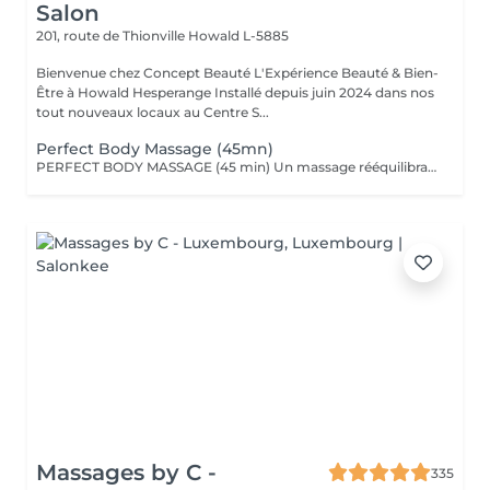
Salon
201, route de Thionville
Howald L-5885
Bienvenue chez Concept Beauté L'Expérience Beauté & Bien-
Être à Howald Hesperange Installé depuis juin 2024 dans nos
tout nouveaux locaux au Centre S...
Perfect Body Massage (45mn)
PERFECT BODY MASSAGE (45 min) Un massage rééquilibrant qui allie des techniques relaxantes et tonifiantes pour une détente profonde du corps et de l'esprit. Ce soin sur-mesure, adapté à vos besoins, favorise la détente musculaire tout en stimulant la circulation pour une sensation de légèreté et de bien-être absolu. Les textures soyeuses et les actifs botaniques Comfort Zone, formulés sans silicones ni parabènes, enveloppent votre peau de douceur et hydratent intensément.
Massages by C -
335