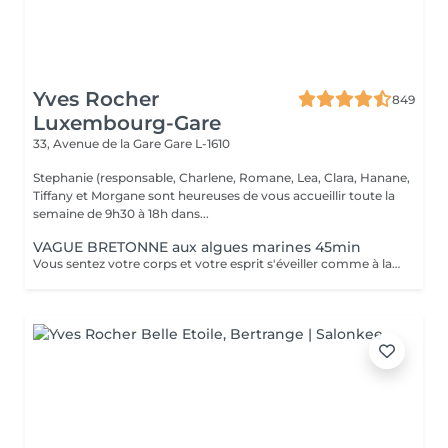
Yves Rocher
849
Luxembourg-Gare
33, Avenue de la Gare
Gare L-1610
Stephanie (responsable, Charlene, Romane, Lea, Clara, Hanane,
Tiffany et Morgane sont heureuses de vous accueillir toute la
semaine de 9h30 à 18h dans...
VAGUE BRETONNE aux algues marines 45min
Vous sentez votre corps et votre esprit s'éveiller comme à la suite d'un bain dans l'OCEAN. Vous vous sentez légère et revitalisée. Vos jambes retrouvent leur tonicité et leur confort.