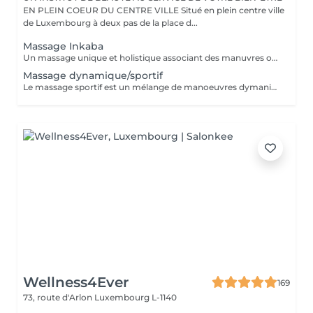
EN PLEIN COEUR DU CENTRE VILLE Situé en plein centre ville
de Luxembourg à deux pas de la place d...
Massage Inkaba
Un massage unique et holistique associant des manuvres originaire du monde entier, alliant mouvements lents et appuyés. Ce massage stimule les défenses immunitaires de notre corps et augmente le niveau d'énergie. Evasion et relaxation profonde garanties !
Massage dynamique/sportif
Le massage sportif est un mélange de manoeuvres dymaniques et profondes sur les muscles : pétrissages, frictions, pressions, vibrations et étirements contribuent à préparer, restaurer ou entretenir le physique du sportif ou de toute autre personne physiquement active. Véritable booster d'énergie, ce massage stimule et revitalise.
Wellness4Ever
169
73, route d'Arlon
Luxembourg L-1140