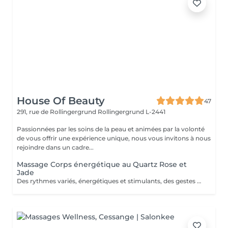
House Of Beauty
47
291, rue de Rollingergrund
Rollingergrund L-2441
Passionnées par les soins de la peau et animées par la volonté
de vous offrir une expérience unique, nous vous invitons à nous
rejoindre dans un cadre...
Massage Corps énergétique au Quartz Rose et
Jade
Des rythmes variés, énergétiques et stimulants, des gestes profonds et précis tonifient les tissus, dénouent les tensions et libèrent l'énergie du corps. Profondément régénérée et détoxiquée, on s'abandonne à une détente absolue. La peau est revigorée, au meilleur de sa forme et de son énergie.