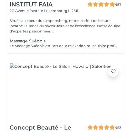
INSTITUT FAIA
457
27, Avenue Pasteur
Luxembourg L-2311
Située au coeur du Limpertsberg, notre institut de beauté
incarne l'alliance du savoir-faire et de l'excellence. Notre équipe
d'expertes passionnées ...
Massage Suédois
Le Massage Suédois est l'art de la relaxation musculaire profonde. Nos thérapeutes experts utilisent des mouvements fluides et des pressions modulables pour détendre les muscles et réduire les tensions. Idéal pour soulager le stress, améliorer la circulation et retrouver une mobilité optimale. Offrez à votre corps le traitement qu'il mérite et ressentez la différence dès la première séance.
Concept Beauté - Le
453