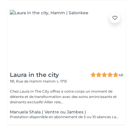
Laura in the city
48
191, Rue de Hamm
Hamm L-1713
Chez Laura In The City offrez à votre corps un moment de
détente et de transformation avec des soins amincissants et
drainants exclusifs! Allier rela...
Manuela Shala ( Ventre ou Jambes )
Prestation disponible en abonnement de 5 ou 10 séances La méthode Manuela Shala pour le ventre est un drainage lymphatique spécifique qui vise à affiner la silhouette, dégonfler et détoxifier cette zone. Il s'agit d'un massage rythmé de 50 minutes, utilisant des mouvements précis pour stimuler la circulation lymphatique, éliminer les toxines et réduire la rétention d'eau. Bénéfices pour le ventre : -Dégonflement et réduction de la rétention d'eau -Ventre plus plat et silhouette affinée -Élimination des toxines -Amélioration du transit, soulagement des gaz et ballonnements -Action sur la constipation -Soulagement des tensions liées au stress -Peut améliorer la qualité de la peau et aider après une grossesse ou des changements de poids La méthode Manuela Shala pour les jambes est un drainage lymphatique et un massage modelant manuel, principalement axé sur la réduction de la rétention d'eau, la cellulite, et le gonflement, pour obtenir des jambes plus légères et affinées. Ce soin, qui combine des techniques de drainage lymphatique avec des mouvements manuels profonds, vise à stimuler la circulation sanguine et lymphatique pour détoxifier, tonifier et remodeler la silhouette. Objectifs et bienfaits pour les jambes: -Réduction des gonflements et de la rétention d'eau : Le massage aide à éliminer l'excès de liquide. -Légèreté et confort : Il procure une sensation de légèreté immédiate dans les jambes. -Affinage et remodelage : La méthode traite la cellulite, l'aspect « peau d'orange », et aide à remodeler le contour des jambes. -Amélioration de la peau : Il raffermit la peau, la rendant plus lisse et tonique. -Stimulation de la circulation : Il améliore la circulation sanguine et lymphatique, ce qui aide à mieux oxygéner les tissus.