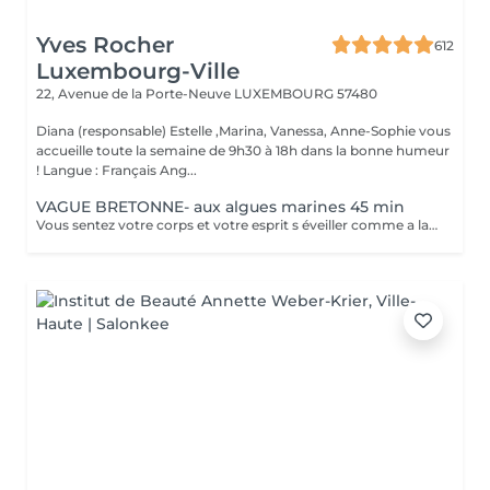
Yves Rocher
612
Luxembourg-Ville
22, Avenue de la Porte-Neuve
LUXEMBOURG 57480
Diana (responsable) Estelle ,Marina, Vanessa, Anne-Sophie vous
accueille toute la semaine de 9h30 à 18h dans la bonne humeur
! Langue : Français Ang...
VAGUE BRETONNE- aux algues marines 45 min
Vous sentez votre corps et votre esprit s éveiller comme a la suite d un bain dans l OCEAN. Vous vous tonicité et leur confort. sentez légère et revitalisée. Vos jambes retrouvent leur tonicité et leur confort