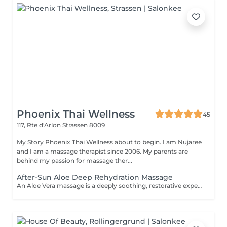
Phoenix Thai Wellness
45
117, Rte d'Arlon
Strassen 8009
My Story Phoenix Thai Wellness about to begin. I am Nujaree
and I am a massage therapist since 2006. My parents are
behind my passion for massage ther...
After-Sun Aloe Deep Rehydration Massage
An Aloe Vera massage is a deeply soothing, restorative experience that swaps out traditional heavy oils for the cool, hydrating properties of pure aloe vera gel. It is an exceptional seasonal option - especially during warmer months - offering the perfect blend of skin nourishment and physical relaxation. - Deep, Grease-Free Hydration - Intense Skin Soothing & Refreshing Feel - Cooling Temperature Regulation - Nutrient-Rich Skin Care