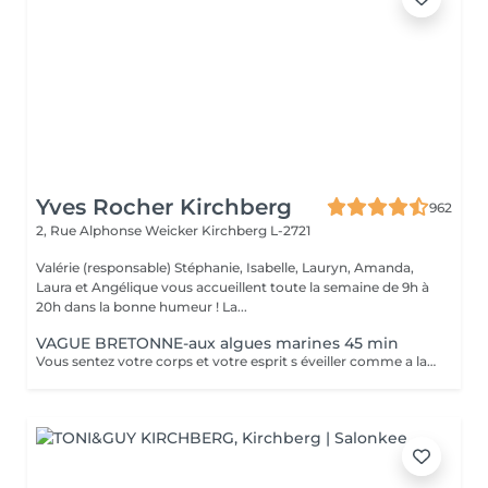
Yves Rocher Kirchberg
962
2, Rue Alphonse Weicker
Kirchberg L-2721
Valérie (responsable) Stéphanie, Isabelle, Lauryn, Amanda,
Laura et Angélique vous accueillent toute la semaine de 9h à
20h dans la bonne humeur ! La...
VAGUE BRETONNE-aux algues marines 45 min
Vous sentez votre corps et votre esprit s éveiller comme a la suite d un bain dans l OCEAN. Vous vous tonicité et leur confort. sentez légère et revitalisée. Vos jambes retrouvent leur tonicité et leur confort