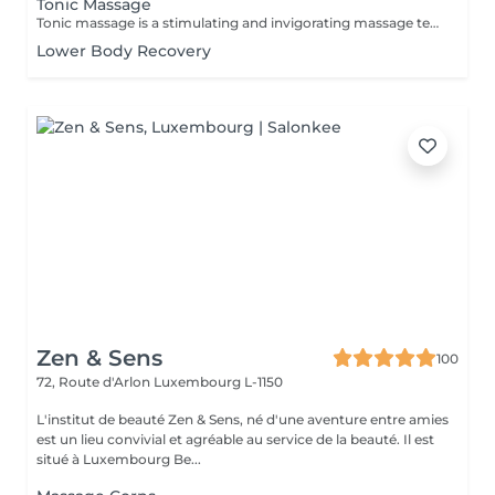
Tonic Massage
Tonic massage is a stimulating and invigorating massage technique designed to energize the body, improve muscle tone, and enhance circulation. It is often used to wake up the body, especially before physical activity or to fight fatigue. Key Characteristics of Tonic Massage: Fast and rhythmic movements: Includes brisk strokes like tapping, kneading, friction, and percussion. Increases blood flow: Helps oxygenate the muscles and skin. Stimulates the nervous system: Promotes alertness and vitality. Firms and tones the muscles: Often used in sports or beauty settings to improve muscle tone and skin appearance. Benefits: * Boosts energy and mental focus * Enhances muscle readiness before exercise * Reduces feelings of tiredness * Can help improve skin elasticity over time Ideal For: . Athletes before performance . People needing a boost after fatigue or sedentary periods . Those looking to tone the body and improve circulation
Lower Body Recovery
Zen & Sens
100
72, Route d'Arlon
Luxembourg L-1150
L'institut de beauté Zen & Sens, né d'une aventure entre amies
est un lieu convivial et agréable au service de la beauté. Il est
situé à Luxembourg Be...