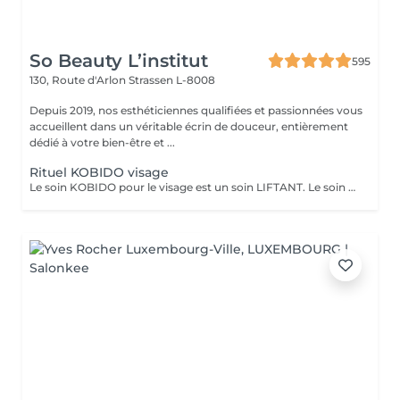
So Beauty L’institut
595
130, Route d'Arlon
Strassen L-8008
Depuis 2019, nos esthéticiennes qualifiées et passionnées vous
accueillent dans un véritable écrin de douceur, entièrement
dédié à votre bien-être et ...
Rituel KOBIDO visage
Le soin KOBIDO pour le visage est un soin LIFTANT. Le soin dure 1h15, et vous permettra de lifter complètement votre visage. Il est idéal de venir démaquillé pour commencer ce rituel. La praticienne commencera par un enchaînement de serviettes chaudes, puis viendra stimuler les cellules avec un instrument le RIDOKI. Suivi d'un massage doux avec des techniques de massage spécifiques au Kobido. Puis elle effectura des points de pressions sur les méridiens, pour terminer avec un passage au ROULEAU DE JADE. Laissez-vous porter par ce rituel anti-âge d'exeption à la fois relaxant et liftant.