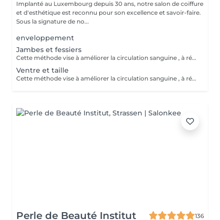
Implanté au Luxembourg depuis 30 ans, notre salon de coiffure
et d'esthétique est reconnu pour son excellence et savoir-faire.
Sous la signature de no...
enveloppement
Jambes et fessiers
Cette méthode vise à améliorer la circulation sanguine , à réduire la cellulite , à favoriser le drainage lymphatique et à détendre les muscles . Elle peut également contribuer à la réduction du stress et à l'amélioration de la texture de la peau.
Ventre et taille
Cette méthode vise à améliorer la circulation sanguine , à réduire la cellulite , à favoriser le drainage lymphatique et à détendre les muscles . Elle peut également contribuer à la réduction du stress et à l'amélioration de la texture de la peau.
Perle de Beauté Institut
136