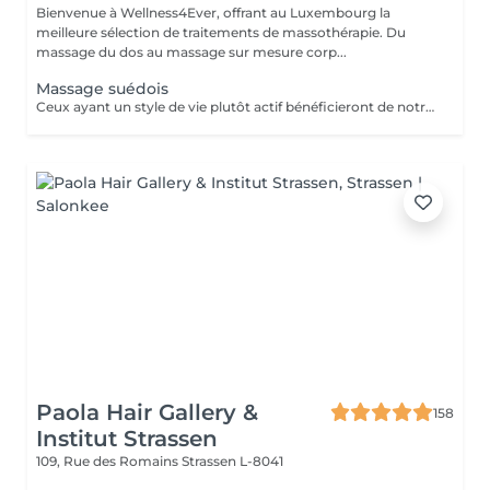
Bienvenue à Wellness4Ever, offrant au Luxembourg la
meilleure sélection de traitements de massothérapie. Du
massage du dos au massage sur mesure corp...
Massage suédois
Ceux ayant un style de vie plutôt actif bénéficieront de notre massage sportif en atténuant les symptômes de problèmes courants comme les claquages musculaires, les tendinites, les périostes du tibia et bien plus encore.
Paola Hair Gallery &
158
Institut Strassen
109, Rue des Romains
Strassen L-8041