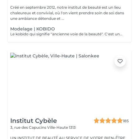
Créé en septembre 2012, notre institut de beauté est un lieu
chaleureux et convivial, où l'on vient prendre soin de soi dans
une ambiance détendue et ...
Modelage | KOBIDO
Le kobido qui signifie "ancienne voie de la beauté". C'est une très ancienne technique de massage japonais. Le massage facial kobido régénère, stimule le teint de la peau du visage, améliore la circulation sanguine et lymphatique, favorise la relaxation des tissus et du cuir chevelu.
Institut Cybèle
185
3, rue des Capucins
Ville-Haute 1313
UN INSTITUT DE BEAUTÉ AU SERVICE DE VOTRE BIEN-ÊTRE