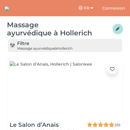
FR
Connexion
Massage
ayurvédique
à
Hollerich
Filtre
Massage ayurvédique
à
Hollerich
Le Salon d’Anais
255