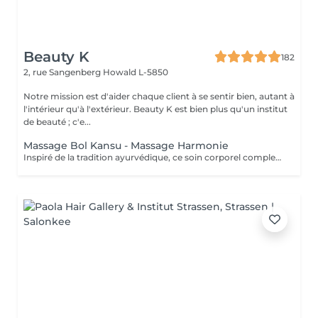
Beauty K
182
2, rue Sangenberg
Howald L-5850
Notre mission est d'aider chaque client à se sentir bien, autant à
l'intérieur qu'à l'extérieur. Beauty K est bien plus qu'un institut
de beauté ; c'e...
Massage Bol Kansu - Massage Harmonie
Inspiré de la tradition ayurvédique, ce soin corporel complet, au rythme lent et doux, associe des manuvres enveloppantes et l'utilisation du bol Kansu. Il procure un profond sentiment de détente, apaisant le mental, réduisant le stress et revitalisant l'énergie pour harmoniser corps et esprit. Bienfaits corporels : Soulage les tensions musculaires Améliore la circulation sanguine et lymphatique Favorise l'élimination des toxines Optimise les échanges cellulaires Pour l'esprit : Détente profonde et apaisement mental Améliore la qualité du sommeil Combat l'insomnie et le stress Stimule la circulation énergétique, favorisant l'équilibre global