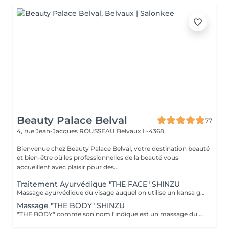
Beauty Palace Belval
77
4, rue Jean-Jacques ROUSSEAU
Belvaux L-4368
Bienvenue chez Beauty Palace Belval, votre destination beauté
et bien-être où les professionnelles de la beauté vous
accueillent avec plaisir pour des...
Traitement Ayurvédique "THE FACE" SHINZU
Massage ayurvédique du visage auquel on utilise un kansa guérisseur de L'Inde. Celui-ci permet de rééquilibrer les énergies au corps, agit sur des points d'acupression pour améliorer la circulation, détendre les muscles, drainer, anti-stresse et raffermir l'ovale du visage. Résultats: *Détente *Peau lumineuse *Amélioration du tonus musculaire *Diminution des tensions faciales *Améliore les maux de tête *Anti-stress *Draine
Massage "THE BODY" SHINZU
"THE BODY" comme son nom l'indique est un massage du corps complet. (Cuir chevelu compris) Pratiqué à l'aide de KANSAS rugueux (métal guérisseur de l'inde) Voici ce que ce massage vous apportera: *Une meilleur oxygénation et circulation du sang *Il réactivera vos capacités, concentration et clarté mentale *Il améliorera vos défenses immunitaires *Il détoxifiera votre corps (drainage) *Il aidera à la régulation du sommeil *Il soulagera les tensions de la vie quotidienne *Il rééquilibrera vos énergies