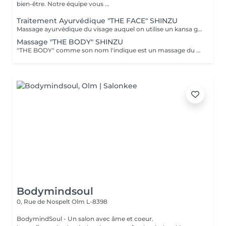
bien-être. Notre équipe vous ...
Traitement Ayurvédique "THE FACE" SHINZU
Massage ayurvédique du visage auquel on utilise un kansa guérisseur de L'Inde. Celui-ci permet de rééquilibrer les énergies au corps, agit sur des points d'acupression pour améliorer la circulation, détendre les muscles, drainer, anti-stresse et raffermir l'ovale du visage. Résultats: *Détente *Peau lumineuse *Amélioration du tonus musculaire *Diminution des tensions faciales *Améliore les maux de tête *Anti-stress *Draine
Massage "THE BODY" SHINZU
"THE BODY" comme son nom l'indique est un massage du corps complet. (Cuir chevelu compris) Pratiqué à l'aide de KANSAS rugueux (métal guérisseur de l'inde) Voici ce que ce massage vous apportera: *Une meilleur oxygénation et circulation du sang *Il réactivera vos capacités, concentration et clarté mentale *Il améliorera vos défenses immunitaires *Il détoxifiera votre corps (drainage) *Il aidera à la régulation du sommeil *Il soulagera les tensions de la vie quotidienne *Il rééquilibrera vos énergies
Bodymindsoul
0, Rue de Nospelt
Olm L-8398
BodymindSoul - Un salon avec âme et coeur.