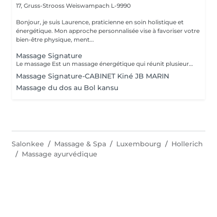
17, Gruss-Strooss
Weiswampach L-9990
Bonjour, je suis Laurence, praticienne en soin holistique et
énergétique. Mon approche personnalisée vise à favoriser votre
bien-être physique, ment...
Massage Signature
Le massage Est un massage énergétique qui réunit plusieurs techniques de massages du monde (Tuina, Lomi-lomi, Californien, Suédois et Ayurvédique), l'aromathérapie et l'énergie du magnétisme qui réveille les processus naturels d'autoguérison du corps en déchargeant les mémoires émotionnelles encombrantes et les toxines. Véritable invitation à la reconnexion à soi, c'est une psychothérapie pour le corps qui permet de laisser s'opérer tout un développement réparateur et initiateur, ouvrant la mémoire du corps, qui nettoie peu à peu les anciens traumas et laisse l'énergie de vie circuler librement permettant un véritable bien-être et apportant un lâcher prise physique et mental de manière impressionnante. Ce massage profondément relaxant peut aider à soulager le stress, l'anxiété, les tensions musculaires, les douleurs chroniques et à améliorer la circulation sanguine et lymphatique. Il est également utile pour stimuler le système immunitaire et renforcer le corps. Il peut également être bénéfique pour les personnes souffrant de problèmes de sommeil et de troubles digestifs. Ce massage est pratiqué sur l'ensemble du corps avec un mélange d'huiles végétales et d'huiles essentielles Ne pas s'exposer au soleil ou aux UV pendant au moins 6h après ce massage. La durée de la prestations inclus le temps d'installation
Massage Signature-CABINET Kiné JB MARIN
Massage du dos au Bol kansu
Salonkee
Massage & Spa
Luxembourg
Hollerich
Massage ayurvédique