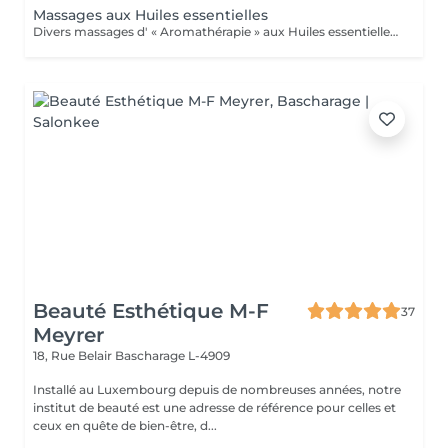
Massages aux Huiles essentielles
Divers massages d' « Aromathérapie » aux Huiles essentielles (pour le corps) Ces massages apportent un soulagement immédiat à la tension musculaire, améliorent la circulation sanguine et lymphatique, augmente ses défenses Immunitaires. .Massage détente relax, "Plaisir" .Massage relaxation "Cocoon" .Massage amincissement drainage "Détox" .Massage pour les "douleurs articulaires" (dos-épaules-genoux) .Massage "Réflexe" : soulage courbatures, tendinites et autres douleurs articulaires et musculaires. Conseillé pour les sportifs ! .Massage "Tonic" pour la fatigue nerveuse, l'épuisement, le surmenage, le stress, la déprime, Besoin de Peps, et d'énergie, baisse de libido (tonique générale) ; Système immunitaire affaibli, rhume, antivirale, bronchite, nez bouché, sinusite, Arthrose, hyperthyroidie, fatigue des glandes surrénales... Ce massage est conseillé pour les périodes hivernales !
Beauté Esthétique M-F
37
Meyrer
18, Rue Belair
Bascharage L-4909
Installé au Luxembourg depuis de nombreuses années, notre
institut de beauté est une adresse de référence pour celles et
ceux en quête de bien-être, d...