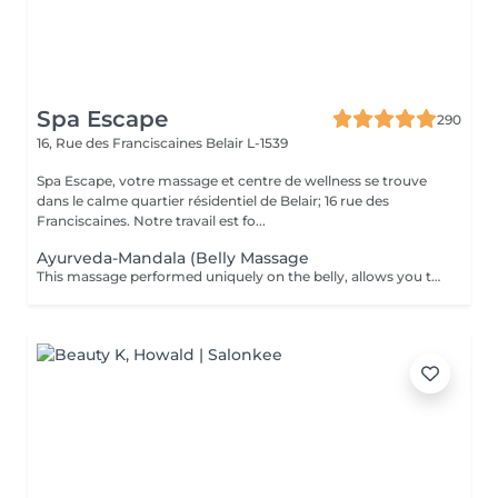
Spa Escape
290
16, Rue des Franciscaines
Belair L-1539
Spa Escape, votre massage et centre de wellness se trouve
dans le calme quartier résidentiel de Belair; 16 rue des
Franciscaines. Notre travail est fo...
Ayurveda-Mandala (Belly Massage
This massage performed uniquely on the belly, allows you to eliminate the stress and stagnant emotions that one tends to hold onto. It promotes a deep sense of letting go and permits a healthy energy circulation and enhances a comfortable digestion.