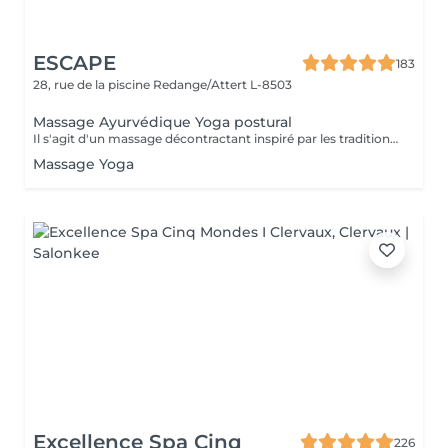
ESCAPE
183
28, rue de la piscine
Redange/Attert L-8503
Massage Ayurvédique Yoga postural
Il s'agit d'un massage décontractant inspiré par les traditions indiennes d'Ayurvéda et de Yoga. Cette technique qui permet de redonner de l'élasticité à la colonne vertébrale, utilise des mouvements, des flexions et des torsions qui sont parfaitement harmonisées entre elles, ce qui va permettre au corps de s'étirer et de s'échauffer. La technique peut se réaliser avec les mains et avec les pieds, en fonction du cas. BÉNÉFICES DU MASSAGE AYURDÉVIQUE YOGA POSTURAL Connexion avec une respiration consciente Promeut la flexibilité des muscles et la mobilité des articulations Aide à améliorer la posture en contribuant au bien-être et à l'équilibre du corps.
Massage Yoga
Excellence Spa Cinq
226