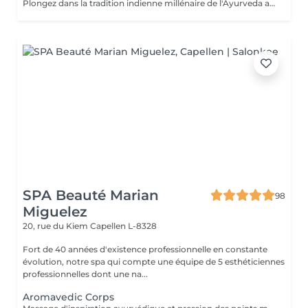
Plongez dans la tradition indienne millénaire de l'Ayurveda avec notre massage Abhyanga. Ce rituel ancestral, vieux de plus de 5000 ans, combine des gestes doux, des pressions ciblées et des étirements pour vous offrir une expérience de lâcher-prise absolu. "Abhyanga" signifie littéralement "massage à l'huile de tout le corps", et c'est précisément ce que vous recevrez. Chacun de nos mouvements est minutieusement exécuté pour créer une harmonie parfaite entre votre corps et votre esprit, vous permettant de vous détendre profondément et d'oublier le temps qui passe. Nous vous invitons également à découvrir nos offres de cartes FORFAITS, conçues pour prolonger ces moments de bien-être et vous offrir des avantages exclusifs. Pour plus d'informations, visitez notre page Forfaits. Ce massage est aussi une idée cadeau idéale pour surprendre et faire plaisir. Pour en savoir plus, cliquez ici : https://www.oxyzen.lu Veuillez noter que ce massage est déconseillé aux femmes enceintes. Avertissement : Nos soins sont dédiés au bien-être et à la relaxation. Ils ne remplacent pas un suivi médical et ne relèvent pas de la kinésithérapie.
SPA Beauté Marian
98
Miguelez
20, rue du Kiem
Capellen L-8328
Fort de 40 années d'existence professionnelle en constante
évolution, notre spa qui compte une équipe de 5 esthéticiennes
professionnelles dont une na...
Aromavedic Corps