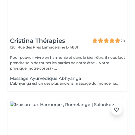
Cristina Thérapies
20
128, Rue des Prés
Lamadelaine L-4881
Pour pouvoir vivre en harmonie et dans le bien-être, il nous faut
prendre soin de toutes les parties de notre être: - Notre
physique (notre corps) - ...
Massage Ayurvédique Abhyanga
L'abhyanga est un des plus anciens massage du monde, issus d'une sagesse indienne de plus de 5000 ans et de sa médecine, l'Ayurveda. Douceur, pressions ciblées et étirements vous invitent au lâcher prise totale. Le massage abhyanga signifie littéralement, massage à l'huile de tout le corps (y compris le cuir chevelu et le visage). C'est nourrissant, cela apaise vos doshas, donne de l'énergie, de l'endurance, du plaisir et du sommeil. La malaxation de la peau augmente sa longévité et nourrit toutes les parties du corps. Augmente la circulation en particulier nerveuse. Le patient est recouvert d'un drap qui sert à découvrir au fur et à mesure les parties à masser. Chaque massage est individualisé selon la prédominance des "doshas" et des déséquilibres du client. Après un massage ayurvédique, on ressent généralement une profonde sensation de détente et de légèreté, accompagnée d'un bien-être global tant physique que mental, grâce à la libération des tensions musculaires, la stimulation de la circulation et l'harmonisation des énergies. Le massage ayurvédique se pratique avec de l'huile, sauf exceptions liées à vos besoins spécifiques, il n'est donc pas nécessaire de porter une tenue particulière. Cependant, il faut prévoir simplement des sous-vêtements confortables et que vous ne craignez pas de tacher avec de l'huile. Prestation proposée uniquement aux dames. Réservation par téléphone au 00352 691 730 824. Paiement sur place en espèces.