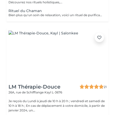
Découvrez nos rituels holistiques,...
Rituel du Chaman
Bien plus qu'un soin de relaxation, voici un rituel de purification incroyable. Tous les bienfaits du HeadSpa, de la naturopathie, de la sophrologie et des soins énergétiques, sont réunis dans ce rituel d'exception pour remise à zéro. Nous travaillons toutes les couches du corps humain. Physique, vibratoires, énergétiques etc Ne comprend pas le séchage des cheveux.
LM Thérapie-Douce
21
26A, rue de Schifflange
Kayl L-3676
Je reçois du Lundi à jeudi de 10 h à 20 h ; vendredi et samedi de
10 h à 18 h ; En cas de déplacement à votre domicile, à partir de
janvier 2024, un...