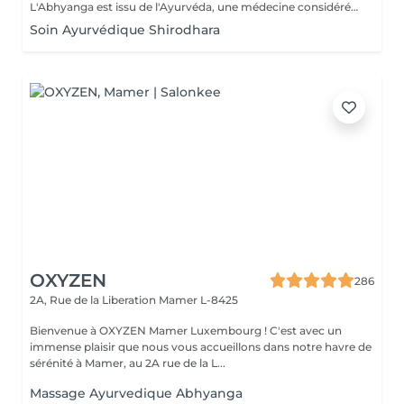
L'Abhyanga est issu de l'Ayurvéda, une médecine considérée comme sacrée en Inde depuis plus de 4000 ans. Il s'appuie sur les sept centres énergétiques du corps que le praticien va rééquilibrer en stimulant les trajets de l'énergie afin de permettre à celle-ci de circuler librement dans tout le corps. Usage d'huiles ayurvédiques chaudes, pressions, frictions, étirements dans un rythme modéré, en alternant des manuvres lentes et plus rapides. Résultat, le bien-être physique et émotionnel sont retrouvés. Pour tous, en particulier les personnes nerveuses souffrant de stress, de fatigue et ayant du mal à gérer leurs émotions. Le massage Abhyanga fait également des merveilles sur : la concentration, le sommeil, la digestion, la dépression. Sur le plan physiologique, il permet de favoriser la circulation sanguine, la respiration, l'assouplissement des articulations et le relâchement musculaire.
Soin Ayurvédique Shirodhara
OXYZEN
286
2A, Rue de la Liberation
Mamer L-8425
Bienvenue à OXYZEN Mamer Luxembourg ! C'est avec un
immense plaisir que nous vous accueillons dans notre havre de
sérénité à Mamer, au 2A rue de la L...
Massage Ayurvedique Abhyanga