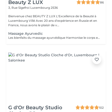
Beauty Z LUX
86
3, Rue Sigefroi
Luxembourg 2536
Bienvenue chez BEAUTY Z LUX L'Excellence de la Beauté à
Luxembourg Villé Avec 20 ans d'expérience en Russie et en
France, nous avons le plaisir de v...
Massage Ayurvedic
Les bienfaits du massage ayurvédique Harmonise le corps et l'esprit grâce à une approche holistique. Détend profondément, réduit le stress et apaise le mental. Améliore la circulation sanguine et lymphatique. Nourrit la peau grâce aux huiles chaudes et naturelles. Soulage les tensions musculaires et favorise un meilleur sommeil. Résultat : une sensation de bien-être global, d'équilibre et d'énergie retrouvée.
G d'Or Beauty Studio
102