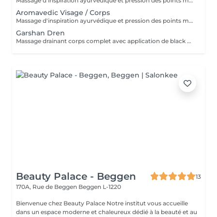
Massage d'inspiration ayurvédique et pression des points marmas selon votre dosha (vata, pitta, kapha), tant avec les couleurs que les parfums et le choix des huiles. Une tisane vous sera servie après le soin.
Aromavedic Visage / Corps
Massage d'inspiration ayurvédique et pression des points marmas selon votre dosha (vata, pitta, kapha), tant avec les couleurs que les parfums et le choix des huiles. Corps, mini soin visage et cuir chevelu. Une tisane vous sera servie après le soin.
Garshan Dren
Massage drainant corps complet avec application de black mud détox. Idéal pour les tempéraments kapha et les personnes ayant de la rétention de liquides ou de la cellulite liée à cela. Effet jambes légères garanti, soin très relaxant. Une boisson Tisama Lakshmi dren vous sera servie après le soin.
Beauty Palace - Beggen
13
170A, Rue de Beggen
Beggen L-1220
Bienvenue chez Beauty Palace Notre institut vous accueille
dans un espace moderne et chaleureux dédié à la beauté et au