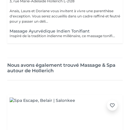
3, rue Marie-Adelaïde
Hollerich L-2128
Anais, Laura et Doriane vous invitent à vivre une parenthèse
d'exception. Vous serez accueillis dans un cadre raffiné et feutré
pour y passer un déli...
Massage Ayurvédique Indien Tonifiant
Inspiré de la tradition indienne millénaire, ce massage tonifiant à l'huile chaude propose une alternance des rythmes variés. Profitez des fragrances de vanille et cardamome de ce soin qui soulage vos muscles, facilite le sommeil profond et laisse la peau soyeuse.
Nous avons également trouvé Massage & Spa
autour de Hollerich