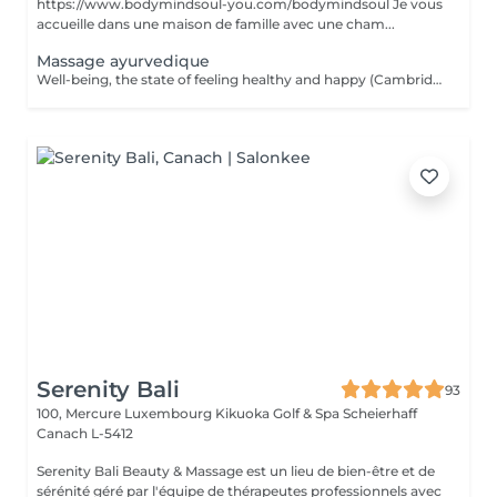
https://www.bodymindsoul-you.com/bodymindsoul Je vous
accueille dans une maison de famille avec une cham...
Massage ayurvedique
Well-being, the state of feeling healthy and happy (Cambridge dictionary) is exactly what you get during the massage. Your body and mind are in agreement. Find a moment of listening, relaxation and the opportunity to refocus and rejuvenate. The massage provokes the release of happiness hormones. The Ayurveda massage finds its roots in India and invites the body to heal itself and create balance between body, mind and spirit, all by getting massaged with hot organic oil. While the oil enters the body with smooth massage techniques, it helps the body to detoxify and release properly. In Ayurveda the science of life a person's health is based on their dosha = a balance of the five elements of the world known as fire, water, earth, space and air. The three doshas: VATA (air & space); PITTA (fire & water); KAPHA ( earth & water). Each person has one dominant dosha based on physical, emotional, mental, and behavioral characteristics. The focus is to bring the energy centers (chakras) in balance by encouraging the elimination of toxins and making the energy in our body flow.
Serenity Bali
93
100, Mercure Luxembourg Kikuoka Golf & Spa Scheierhaff
Canach L-5412
Serenity Bali Beauty & Massage est un lieu de bien-être et de
sérénité géré par l'équipe de thérapeutes professionnels avec