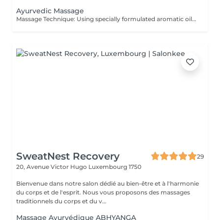
Ayurvedic Massage
Massage Technique: Using specially formulated aromatic oils, movement long stroke and massage pressure Soft to Medium. Ayurvedic massage is a light, gentle full body massage without applying pressure, but with much sweeping and stroking, which is typically done with the help of nourishing botanical oils.
SweatNest Recovery
29
20, Avenue Victor Hugo
Luxembourg 1750
Bienvenue dans notre salon dédié au bien-être et à l'harmonie
du corps et de l'esprit. Nous vous proposons des massages
traditionnels du corps et du v...
Massage Ayurvédique ABHYANGA