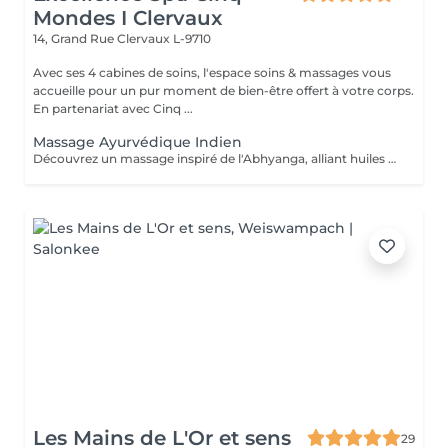
Mondes I Clervaux
14, Grand Rue
Clervaux L-9710
Avec ses 4 cabines de soins, l'espace soins & massages vous
accueille pour un pur moment de bien-être offert à votre corps.
En partenariat avec Cinq ...
Massage Ayurvédique Indien
Découvrez un massage inspiré de l'Abhyanga, alliant huiles de sésame, moringa et chaulmoogra. L'alternance de mouvements lents et rapides, à la fois énergétiques et enveloppants, associée à des étirements, dénoue les tensions et réveille le corps en douceur, pour un moment de légèreté et de vitalité. La durée de la prestation (60min) inclut l'installation et le temps de relaxation intégré à nos soins (10min).
Les Mains de L'Or et sens
29