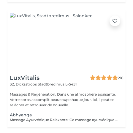
LuxVitalis
216
32, Dicksstroos
Stadtbredimus L-5451
Massages & Régénération. Dans une atmosphère apaisante.
Votre corps accomplit beaucoup chaque jour. Ici, il peut se
relâcher et retrouver de nouvelle...
Abhyanga
Massage Ayurvédique Relaxante: Ce massage ayurvédique du corps entier aux huiles chaudes apporte calme, équilibre et harmonie intérieure. Les huiles ayurvédiques enveloppent et massent délicatement tout le corps. Le soin harmonise les énergies corporelles, calme le système nerveux, renforce le système immunitaire, stimule la circulation lymphatique et nourrit la peau ainsi que les tissus. Énergie, vitalité et bien-être sont retrouvés.