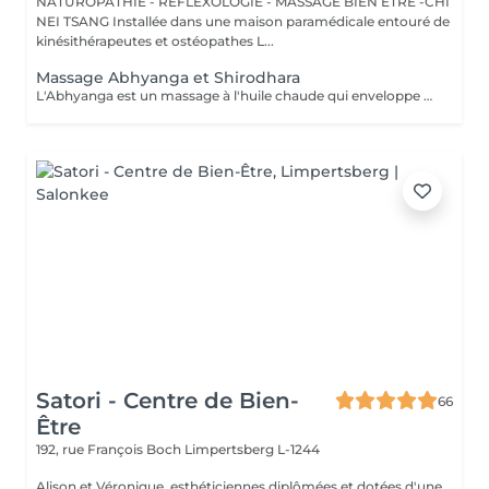
NATUROPATHIE - REFLEXOLOGIE - MASSAGE BIEN ETRE -CHI
NEI TSANG Installée dans une maison paramédicale entouré de
kinésithérapeutes et ostéopathes L...
Massage Abhyanga et Shirodhara
L'Abhyanga est un massage à l'huile chaude qui enveloppe tout le corps. Au fil des gestes lents et continus, le corps se relâche, la respiration s'apaise, l'énergie circule à nouveau. C'est un moment où tout se dépose, où le système nerveux se calme et où l'on retrouve une sensation d'unité. Le Shirodhara prolonge ce voyage intérieur. Un filet d'huile chaude coule doucement sur le front, comme une invitation à lâcher le mental. Les pensées se posent, le stress se dissout, un calme profond s'installe, presque méditatif. Ensemble, Abhyanga et Shirodhara créent un soin de 2 h où le corps se détend, le corps se relâche et l'esprit retrouve de la clarté. Une expérience douce, rééquilibrante et profondément régénérante. Prévoir une serviette, tissus pour le retour, veillez a ne pas s'alimenter juste avant, Idéalement c'est un soin qui se pratique le soir
Satori - Centre de Bien-
66
Être
192, rue François Boch
Limpertsberg L-1244
Alison et Véronique, esthéticiennes diplômées et dotées d'une