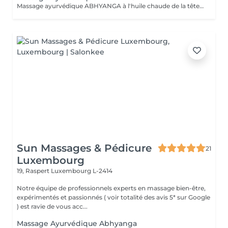
Massage ayurvédique ABHYANGA à l'huile chaude de la tête aux pieds C'est un massage enveloppant et relaxant aux huiles végétales chaudes et des huiles essentielles, soigneusement sélectionnées en fonction des bienfaits recherchés et pour équilibrer votre Dosha (Vata, Kapha ou Pitta). De manière générale, ce massage permet de détoxifier, revitaliser et de lutter contre le stress et le vieillissement. Lors de la séance la praticienne utilise différentes huiles précieuses auyurvediques Des huiles ayurvédique capillaires Huile Keranya Potion capillaire puissante à base de graines du Cumin Noir pour les forces des cheveux Huile Ambhring Revitaliseur aux herbes Amla et Bhringraj (pour les cheveux mous, sans vie, matures et grisonnants) Huile Nectar Rukshadi pour les cheveux secs et au cuir chevelu squameux Elixir capillaire Saromyas avec l'extrait de Lotus sacré pour les cheveux terne, sans éclat et rêches Les huiles ayurvédiques précieuses pour le visage Huile Bharanyu revitalisante au curcuma, de la racine apaisante de Manjistha, de fruit Amla et de la cannelle. Huile Saine Paraania purifiante et éclaircissante de l'arbre quinquina d'Inde avec les huiles essentielles de Gardénia, de Jasmin et de Néroli. Ces huiles sont reparties en grande quantité sur l'ensemble du corps. Du cuir chevelu aux orteils, chaque zone du corps est massée pour le libérer de toutes ses tensions. Selon l'esprit d'Abyhanga, les énergies négatives glissent sur le corps bien huilé et ne peuvent pas s'accrocher.
Sun Massages & Pédicure
21
Luxembourg
19, Raspert
Luxembourg L-2414
Notre équipe de professionnels experts en massage bien-être,
expérimentés et passionnés ( voir totalité des avis 5* sur Google
) est ravie de vous acc...
Massage Ayurvédique Abhyanga