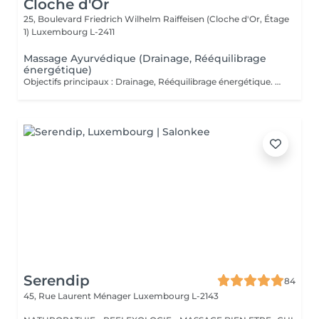
Cloche d'Or
25, Boulevard Friedrich Wilhelm Raiffeisen (Cloche d'Or, Étage
1)
Luxembourg L-2411
Massage Ayurvédique (Drainage, Rééquilibrage
énergétique)
Objectifs principaux : Drainage, Rééquilibrage énergétique. Massage du corps entier inspiré des traditions indiennes ancestrales, où les manuvres sont à la fois enveloppantes, profondes et rythmées, alternant pressions, lissages et mouvements circulaires. Chaque geste suit une chorégraphie précise visant à stimuler les points énergétiques et à accompagner le corps dans un mouvement naturel de rééquilibrage. Ce rituel harmonieux soutient la circulation sanguine et lymphatique, favorise le drainage naturel de l'organisme et aide à éliminer les toxines accumulées. Par son rythme fluide et structuré, il dynamise les tissus, relance l'énergie vitale (prana) et contribue à délier les zones de stagnation. Le corps retrouve légèreté et vitalité, tandis qu'une sensation d'ancrage et d'harmonie intérieure s'installe durablement. Fréquence recommandée : Ponctuellement, ou toutes les 2 à 3 semaines dans le cadre d'un entretien régulier.
Serendip
84
45, Rue Laurent Ménager
Luxembourg L-2143