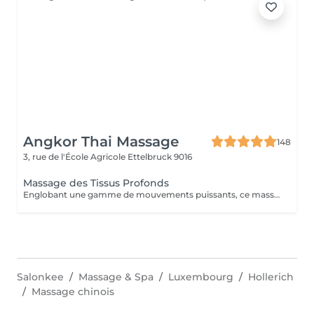
Angkor Thai Massage
148
3, rue de l'École Agricole
Ettelbruck 9016
Massage des Tissus Profonds
Englobant une gamme de mouvements puissants, ce massage revigorant combine un massage suédois classique avec des techniques de compression et de points de déclenchement pour réduire la douleur. Réchauffant le corps, il stimule les muscles des cuisses, des épaules, des bras et du dos. Idéal pour les sportifs et les personnes souffrant de tensions
Salonkee
Massage & Spa
Luxembourg
Hollerich
Massage chinois