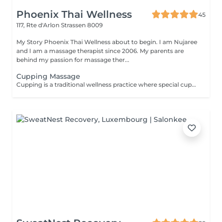
Phoenix Thai Wellness
45
117, Rte d'Arlon
Strassen 8009
My Story Phoenix Thai Wellness about to begin. I am Nujaree
and I am a massage therapist since 2006. My parents are
behind my passion for massage ther...
Cupping Massage
Cupping is a traditional wellness practice where special cups are placed on the skin for a few minutes to create a gentle suction. This technique is designed to help release tension, promote deep relaxation, and enhance overall well-being, serving as a wonderful complement to a deep-tissue massage experience.