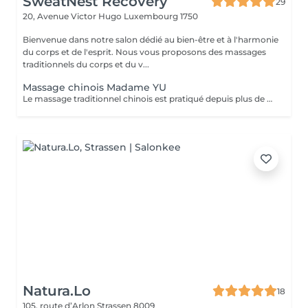
SweatNest Recovery
29
20, Avenue Victor Hugo
Luxembourg 1750
Bienvenue dans notre salon dédié au bien-être et à l'harmonie
du corps et de l'esprit. Nous vous proposons des massages
traditionnels du corps et du v...
Massage chinois Madame YU
Le massage traditionnel chinois est pratiqué depuis plus de 2 000 ans. Cette pratique ancestrale vise à libérer la circulation de l'énergie dans le corps. Différentes techniques permettent de rétablir une bonne santé, notamment le pétrissage, le roulement et la pression profonde appliquée sur des points précis. Le massage chinois contribue également au bien-être général grâce à des tapotements et des pressions le long des méridiens et des points d'acupuncture. Le massage chinois se pratique généralement à travers les vêtements ou un tissu, et nécessite le port de vêtements amples, souples et légers. Il est donc recommandé de porter une tenue confortable et ample (y compris les sous-vêtements). Le travail vise à aider chacun à atteindre un équilibre et un bien-être optimal. Chaque personne étant unique, la praticienne adapte ses techniques de massage aux besoins spécifiques de chacun. Le massage chinois: - débloque les méridiens et améliorer la circulation sanguine - harmonise les fonctions organiques - soulage les tensions musculaires - renforce le système immunitaire - lubrifie les articulations - détend le corps et l'esprit.
Natura.Lo
18
105, route d’Arlon
Strassen 8009