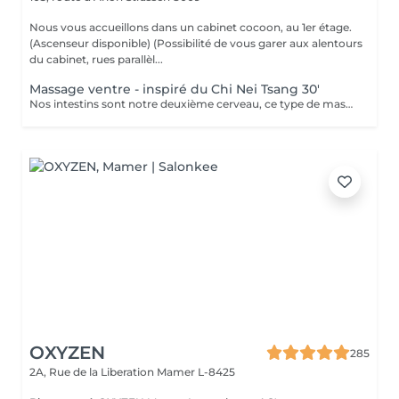
Nous vous accueillons dans un cabinet cocoon, au 1er étage.
(Ascenseur disponible) (Possibilité de vous garer aux alentours
du cabinet, rues parallèl...
Massage ventre - inspiré du Chi Nei Tsang 30'
Nos intestins sont notre deuxième cerveau, ce type de massage réorganise et redynamise vos organes. Moment de reconnexion avec soi. (Ne convient pas aux femmes enceintes, ni aux personnes ayant reçu une opération récente au niveau digestif) Chèque cadeau disponible (Montant de votre choix, celui-ci est à indiquer lors de votre demande)
OXYZEN
285
2A, Rue de la Liberation
Mamer L-8425