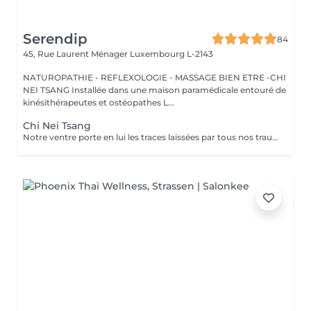
Serendip
84
45, Rue Laurent Ménager
Luxembourg L-2143
NATUROPATHIE - REFLEXOLOGIE - MASSAGE BIEN ETRE -CHI
NEI TSANG Installée dans une maison paramédicale entouré de
kinésithérapeutes et ostéopathes L...
Chi Nei Tsang
Notre ventre porte en lui les traces laissées par tous nos traumatismes et nos secrets les plus intimes. Le Chi Nei Tsang, branche du Qi Gong, consiste justement à masser en profondeur l'abdomen pour y libérer les énergies négatives." L'objectif de ce massage ? Libérer les blocages énergétiques, réduire les tensions et favoriser la circulation de l'énergie vitale, ou "chi", dans le corps. En médecine traditionnelle chinoise, le ventre est vu comme l'organe du pur et de l'impur, ce qui peut créer des blocages énergétiques. Cette méthode permet d'améliorer le bien-être général de notre corps et de notre esprit par la stimulation de points d'énergie. En plus d'agir sur les émotions, le massage peut également aider à détendre les muscles et à soulager les troubles digestifs comme les ballonnements, la constipation, les douleurs abdominales, Ne convient pas aux femme enceintes