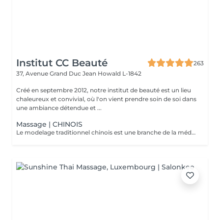
Institut CC Beauté
263
37, Avenue Grand Duc Jean
Howald L-1842
Créé en septembre 2012, notre institut de beauté est un lieu
chaleureux et convivial, où l'on vient prendre soin de soi dans
une ambiance détendue et ...
Massage | CHINOIS
Le modelage traditionnel chinois est une branche de la médecine traditionnelle chinoise, inspiré de l'acupuncture. Il est pratiqué en stimulant notamment les points d'acupuncture sur la totalité du corps, il vous procurera une sensation de bien-être en équilibrant les énergies et améliora les douleurs dorsales ainsi que l'évacuation du stress.