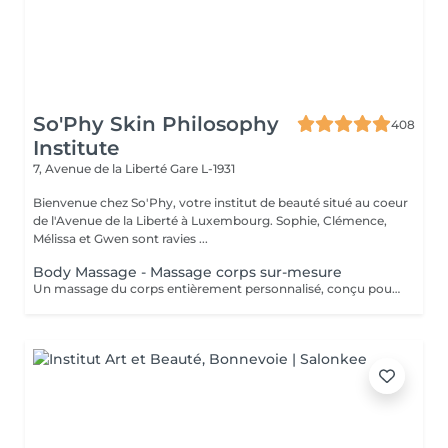
So'Phy Skin Philosophy
408
Institute
7, Avenue de la Liberté
Gare L-1931
Bienvenue chez So'Phy, votre institut de beauté situé au coeur
de l'Avenue de la Liberté à Luxembourg. Sophie, Clémence,
Mélissa et Gwen sont ravies ...
Body Massage - Massage corps sur-mesure
Un massage du corps entièrement personnalisé, conçu pour s'adapter à vos besoins et aux tensions ressenties. Dès votre installation sur une table chauffante, tout est pensé pour favoriser le relâchement et le confort. L'huile utilisée est choisie selon vos préférences pour accompagner ce moment de détente. Grâce à une combinaison de manuvres enveloppantes, de pressions ciblées, d'étirements et de gestes drainants, ce massage agit en profondeur pour libérer les tensions, relâcher les zones contractées et procurer une sensation de légèreté. La pression et le rythme sont ajustés tout au long du soin afin de vous offrir un équilibre entre relaxation et efficacité. Une version adaptée est également proposée pour les femmes enceintes (45 minutes), garantissant un moment de détente en toute sécurité. Un soin idéal pour relâcher les tensions du corps, apaiser l'esprit et retrouver une sensation de bien-être global.