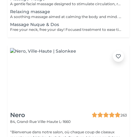
A gentle facial massage designed to stimulate circulation, relax facial tension and enhance the natural glow of the skin. The treatment can help the face look fresher, more rested and more radiant. Result: relaxed facial features, improved skin freshness and a healthy glow. Recommended frequency: once a week or every 2 weeks.
Relaxing massage
A soothing massage aimed at calming the body and mind. Gentle, flowing movements help reduce stress, ease muscular tension and create a deep sense of relaxation. Result: improved well-being, reduced stress and a peaceful, rebalanced feeling. Recommended frequency: once a week or as often as needed for relaxation.
Massage Nuque & Dos
Free your neck, free your day! Focused treatment to ease tightness, tension headaches, and stiffness in the neck and shoulders. You work in the office, spending long hours at a desk or looking at screens. THIS MASSAGE IS FOR YOU! Restores movement and reduces pain.
Nero
263
84, Grand-Rue
Ville-Haute L-1660
"Bienvenue dans notre salon, où chaque coup de ciseaux