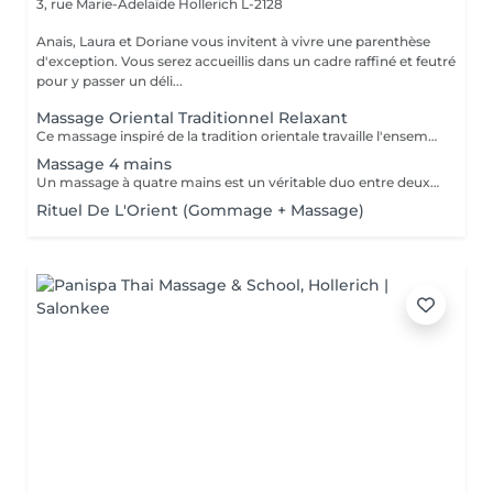
3, rue Marie-Adelaïde
Hollerich L-2128
Anais, Laura et Doriane vous invitent à vivre une parenthèse
d'exception. Vous serez accueillis dans un cadre raffiné et feutré
pour y passer un déli...
Massage Oriental Traditionnel Relaxant
Ce massage inspiré de la tradition orientale travaille l'ensemble du corps avec de l'huile d'argon chauffée et délicatement parfumée. Les mains expertes de la praticienne insistent sur les points de tensions pour éliminer toxines et douleurs musculaire, et vous procurer un état de bien-être.
Massage 4 mains
Un massage à quatre mains est un véritable duo entre deux praticiens, les mêmes régions sont massées simultanément : Ils travaillent en harmonie et en synergie totale sur les mêmes zones du corps au même moment, et en synchronisant leurs mouvements de façon très précise.
Rituel De L'Orient (Gommage + Massage)