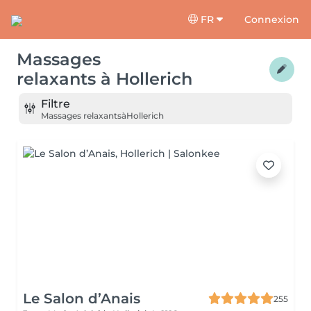
FR
Connexion
Massages
relaxants
à
Hollerich
Filtre
Massages relaxants
à
Hollerich
Le Salon d’Anais
255