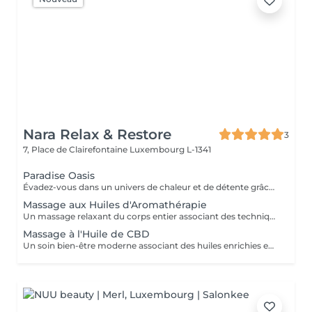
Nara Relax & Restore
3
7, Place de Clairefontaine
Luxembourg L-1341
Paradise Oasis
Évadez-vous dans un univers de chaleur et de détente grâce à ce rituel bien-être luxueux. Associant un Massage aux Pierres Chaudes de 90 minutes à une Réflexologie Plantaire Thaïlandaise de 30 minutes, ce forfait aide à relâcher les tensions profondes, stimuler la circulation et rétablir l'équilibre du corps. Comprend : Massage aux Pierres Chaudes 90 min Réflexologie Plantaire Thaïlandaise 30 min
Massage aux Huiles d'Aromathérapie
Un massage relaxant du corps entier associant des techniques de massage douces à une sélection d'huiles essentielles aromatiques. Les parfums apaisants et les mouvements fluides aident à relâcher les tensions musculaires, réduire le stress, apaiser l'esprit et favoriser un profond sentiment de bien-être.
Massage à l'Huile de CBD
Un soin bien-être moderne associant des huiles enrichies en CBD de qualité à des techniques de massage relaxantes. Idéal pour celles et ceux qui souhaitent s'accorder une pause loin du rythme effréné du quotidien, ce soin aide à détendre les muscles et procure une agréable sensation de confort physique.