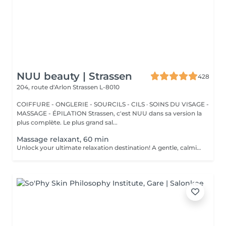
NUU beauty | Strassen
428
204, route d'Arlon
Strassen L-8010
COIFFURE - ONGLERIE - SOURCILS - CILS · SOINS DU VISAGE -
MASSAGE - ÉPILATION Strassen, c'est NUU dans sa version la
plus complète. Le plus grand sal...
Massage relaxant, 60 min
Unlock your ultimate relaxation destination! A gentle, calming experience designed to soothe the nervous system and melt away daily stress. Long, flowing strokes, soft pressure, and calming aromas help you drift into deep relaxation and leave you feeling refreshed, rebalanced, and renewed. Age restrictions: there are no age restrictions for this procedure. Post procedure recommendations: do not do sport and any sharp movements 2-3 hours after the procedure. Frequency: 1-2 times per week, 10 times in total. Repeat once in 3-6 months.