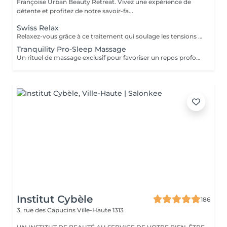
Françoise Urban Beauty Retreat. Vivez une expérience de
détente et profitez de notre savoir-fa...
Swiss Relax
Relaxez-vous grâce à ce traitement qui soulage les tensions pour un dos parfaitement détendu.
Tranquility Pro-Sleep Massage
Un rituel de massage exclusif pour favoriser un repos profond du corps et de lesprit. Les effets positifs relaxants et anti-stress du «tranquility Blend» sont augmentés par les techniques du modelage exclusif, inspiré par layurvéda du Kérala et le rituel de massage traditionnel indonésien «Sea malay», intéressant pour ses vertus sur le système nerveux et lesprit. Tranquility Pro-Sleep Massage, aide le corps à récupérer des situations de stress et améliore la qualité du repos et du sommeil.
Institut Cybèle
186
3, rue des Capucins
Ville-Haute 1313