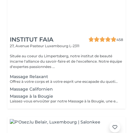
INSTITUT FAIA
458
27, Avenue Pasteur
Luxembourg L-2311
Située au coeur du Limpertsberg, notre institut de beauté
incarne l'alliance du savoir-faire et de l'excellence. Notre équipe
d'expertes passionnées ...
Massage Relaxant
Offrez à votre corps et à votre esprit une escapade du quotidien avec notre Massage Relaxant. Conçu pour apaiser les muscles tendus et l'esprit agité, ce massage est une invitation à la tranquillité. Les gestes doux et enveloppants vous plongent dans un état de détente profonde, éliminant le stress et favorisant une relaxation totale. Laissez-vous dorloter, ressourcez-vous et repartez avec un sourire apaisé.
Massage Californien
Massage à la Bougie
Laissez-vous envoûter par notre Massage à la Bougie, une expérience sensorielle unique. La chaleur douce et apaisante de la cire fondue associée à des mouvements délicats vous transporte dans un cocon de relaxation. Vos sens seront comblés par les parfums apaisants de nos bougies spécialement conçues. Plongez dans un état de béatitude et ressortez avec une peau soyeuse et un esprit apaisé.