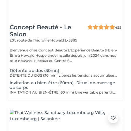
Concept Beauté - Le
455
Salon
201, route de Thionville
Howald L-5885
Bienvenue chez Concept Beauté L'Expérience Beauté & Bien-
Être à Howald Hesperange Installé depuis juin 2024 dans nos
tout nouveaux locaux au Centre S...
Détente du dos (30mn)
DÉTENTE DU DOS (30 min) Libérez les tensions accumulées avec ce massage ciblé du dos, des épaules et de la nuque. Grâce à des manuvres profondes et enveloppantes, ce soin soulage les tensions musculaires, améliore la circulation et procure une sensation immédiate de relaxation. Nous utilisons les huiles aromatiques Comfort Zone, riches en extraits naturels apaisants, pour nourrir la peau tout en offrant un véritable moment de lâcher-prise. Comfort Zone, marque italienne de soins haut de gamme, allie science et nature pour offrir des produits efficaces, sensoriels et respectueux de l'environnement. Formulés avec des ingrédients d'origine naturelle et issus de l'agriculture régénérative, sans silicones ni parabènes, leurs produits garantissent une expérience bien-être complète, tout en respectant votre peau et la planète.
Invitation au bien-être (60mn) -Rituel de massage
du corps
INVITATION AU BIEN-ÊTRE (60 min) Une véritable parenthèse de relaxation avec un massage complet du corps qui harmonise les énergies et procure une détente profonde. Grâce à des mouvements fluides et enveloppants, ce soin relâche les tensions musculaires, apaise le mental et redonne vitalité et sérénité. Nous utilisons les huiles et baumes sensoriels Comfort Zone, enrichis en huiles essentielles et ingrédients issus de l'agriculture régénérative, pour une expérience à la fois relaxante et écoresponsable.