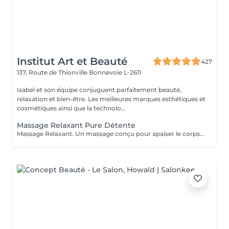
Institut Art et Beauté
427
137, Route de Thionville
Bonnevoie L-2611
Isabel et son équipe conjuguent parfaitement beauté,
relaxation et bien-être. Les meilleures marques esthétiques et
cosmétiques ainsi que la technolo...
Massage Relaxant Pure Détente
Massage Relaxant. Un massage conçu pour apaiser le corps et l'esprit, soulager les tensions et vous offrir un moment de pure détente pour homme et femme, Détente Musculaire : Les mouvements doux et enveloppants relâchent les tensions accumulées, offrant une sensation de légèreté et de bien-être physique. Revitalisation de l'Esprit : Un massage relaxant aide à clarifier les pensées et à retrouver une paix intérieure, indispensable pour affronter le quotidien avec sérénité. Réduction du Stress : Les massages relaxants permettent de diminuer les niveaux de stress en induisant une profonde relaxation et en équilibrant les émotions. Amélioration du Sommeil : En relaxant les muscles et en calmant l'esprit, ces massages favorisent un sommeil réparateur et de meilleure qualité. Praticiennes Qualifiées : Sont spécialisés dans les techniques de relaxation pour vous offrir une expérience relaxante. Ambiance Apaisante : Profitez d'un environnement calme idéal pour une évasion . Adapté à Tous : Que vous soyez un homme ou une femme, nos massages sont personnalisés pour répondre à vos besoins spécifiques. Accordez-vous un moment de paix et de détente car personne ne le mérite plus que vous.