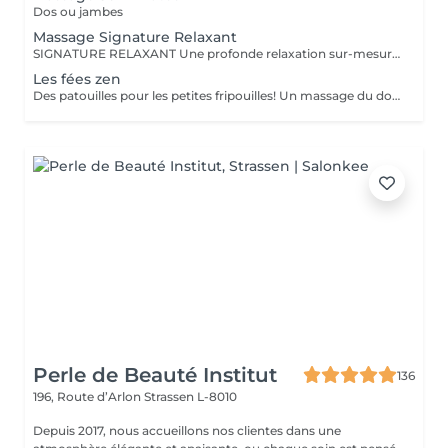
Dos ou jambes
Massage Signature Relaxant
SIGNATURE RELAXANT Une profonde relaxation sur-mesure avec ce massage signature réalisé avec les iconiques essences d'estime, huiles végétales 100% biologiques. Pour être profondément détendu.e. Inspiré du modelage californien, le massage signature relaxant associe les mouvements lents, fluides, enveloppants, harmonieux, qui enveloppent le corps dans sa globalité.
Les fées zen
Des patouilles pour les petites fripouilles! Un massage du dos , des bras, des mains . Une sensation de calme et d'apaisement , un temps pour soi pour déconnecter des tablettes et reconnecter avec son corps et son esprit.
Perle de Beauté Institut
136
196, Route d’Arlon
Strassen L-8010
Depuis 2017, nous accueillons nos clientes dans une