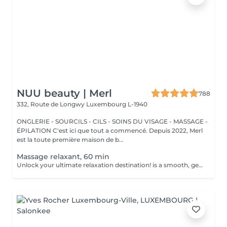
NUU beauty | Merl
788
332, Route de Longwy
Luxembourg L-1940
ONGLERIE - SOURCILS - CILS - SOINS DU VISAGE - MASSAGE -
ÉPILATION C'est ici que tout a commencé. Depuis 2022, Merl
est la toute première maison de b...
Massage relaxant, 60 min
Unlock your ultimate relaxation destination! is a smooth, gentle treatment that relieves muscular tension, increases circulation, and promotes a general sense of relaxation. Benefits of getting a relaxing massage: - improves sleep - reduce stress - eases muscle tension How is a relaxing massage done? - head and neck are massaged - shoulders and back are massaged - hands and arms are massaged - feet and legs are massaged - belly is massaged Age restrictions: there are no age restrictions for this procedure. Post procedure recommendations: do not do sport and any sharp movements 2-3 hours after the procedure. Frequency: 1-2 times per week, 10 times in total. Repeat once in 3-6 months.