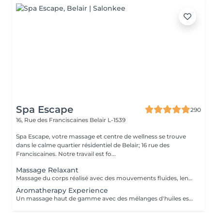
Spa Escape
290
16, Rue des Franciscaines
Belair L-1539
Spa Escape, votre massage et centre de wellness se trouve
dans le calme quartier résidentiel de Belair; 16 rue des
Franciscaines. Notre travail est fo...
Massage Relaxant
Massage du corps réalisé avec des mouvements fluides, lents et enveloppants qui avec une pression légère, vous offrira une détente profonde du corps et de l'esprit. Ce soin commence par un rafraîchissement stimulant des pieds pour favoriser la circulation sanguine et la relaxation. Pression légère à médium
Aromatherapy Experience
Un massage haut de gamme avec des mélanges d'huiles essentielles bio pour vous relaxer et vous revitaliser. Les techniques de massage et les huiles sont soigneusement sélectionnés et adaptés à chaque personne selon vos besoins spécifiques.Ce soin commence par un rafraîchissement stimulant des pieds pour favoriser la circulation sanguine et la relaxation.