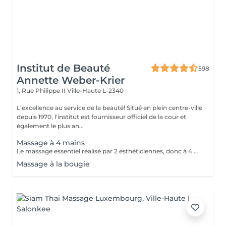
Institut de Beauté
598
Annette Weber-Krier
1, Rue Philippe II
Ville-Haute L-2340
L'excellence au service de la beauté! Situé en plein centre-ville
depuis 1970, l'institut est fournisseur officiel de la cour et
également le plus an...
Massage à 4 mains
Le massage essentiel réalisé par 2 esthéticiennes, donc à 4 mains est un massage du corps complet aux huiles essentielles, qui apporte une profonde relaxation. C'est une technique favorisant la circulation énergétique et qui réactive le métabolisme. C'est un massage où on retrouve le plaisir de donner et de recevoir. En fait c'est un mélange de différentes techniques : californienne, quant au rythme, la fluidité, manoeuvres enveloppantes, et suédoise, travail précis sur les différentes parties du corps.
Massage à la bougie