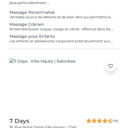
plus particulièrement ...
Massage Personnalisé
Véritable source de détente et de bien-être qui permettra de retirer les noeuds musculaires tout en favorisant un état intense de relaxation, des pieds à la tête ou selon vos besoins et envie. Un moment de lâcher prise pour le corps et l'esprit.
Massage Crânien
(Ensemble buste, nuque, visage et crâne) : effectué dans les règles de l'art, le massage crânien possède de nombreuses vertus : il lutte contre la fatigue, il réduit le stress, il atténue les maux de tête, il combat les insomnies et il calme les tensions dans la nuque et le haut du dos. Un beau moment de déconnexion totale, de quoi vous vider complètement la tête.
Massage pour Enfants
Les enfants et adolescents s'exposent prématurément aux agitations du quotidien. Le massage constitue le début d'un apprentissage pour prendre soin de leur corps et de leur bien-être, dès leur plus jeune âge. Il favorise son développement et sa croissance et peut être une source de guérison et d'un bon équilibre pour son organisme. De quoi également lui donner confiance durant cette période de transition vers l'âge adulte.
7 Days
170
18, Rue Notre Dame
Ville-Haute L-2240