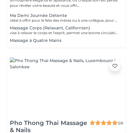
atmosphère élégante et apaisante, ou chaque soin est pensé
pour révéler votre beauté et vous offri...
Ma Demi Journée Détente
Idéal à offrir pour le fete des mères ou à une collègue, pour un anniversaire, pour faire se faire plaisir et se détendre tout simplement. Il contient les soins suivants : Un massage relaxant de 60 min pour le corps + Soin du visage MosaïqueModelante+ spa paraffine les mains + spa paraffine les pieds
Massage Corps (Relaxant, Californien)
vise à relaxer le corps et l'esprit, permet une bonne circulation des flux sanguins et énergétiques dans le corps, assouplit les muscles, tonifie la peau.
Massage à Quatre Mains
Pho Thong Thai Massage
128
& Nails