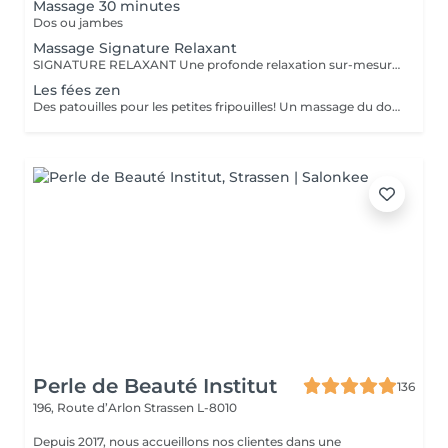
Massage 30 minutes
Dos ou jambes
Massage Signature Relaxant
SIGNATURE RELAXANT Une profonde relaxation sur-mesure avec ce massage signature réalisé avec les iconiques essences d'estime, huiles végétales 100% biologiques. Pour être profondément détendu.e. Inspiré du modelage californien, le massage signature relaxant associe les mouvements lents, fluides, enveloppants, harmonieux, qui enveloppent le corps dans sa globalité.
Les fées zen
Des patouilles pour les petites fripouilles! Un massage du dos , des bras, des mains . Une sensation de calme et d'apaisement , un temps pour soi pour déconnecter des tablettes et reconnecter avec son corps et son esprit.
Perle de Beauté Institut
136
196, Route d’Arlon
Strassen L-8010
Depuis 2017, nous accueillons nos clientes dans une