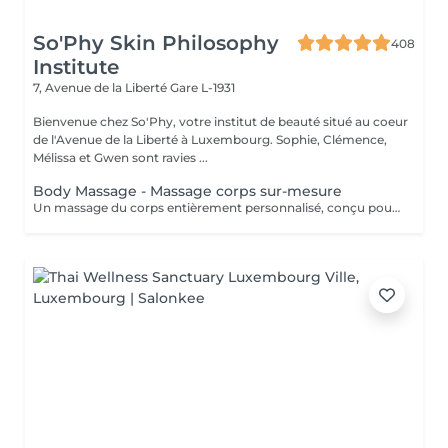
So'Phy Skin Philosophy
408
Institute
7, Avenue de la Liberté
Gare L-1931
Bienvenue chez So'Phy, votre institut de beauté situé au coeur
de l'Avenue de la Liberté à Luxembourg. Sophie, Clémence,
Mélissa et Gwen sont ravies ...
Body Massage - Massage corps sur-mesure
Un massage du corps entièrement personnalisé, conçu pour s'adapter à vos besoins et aux tensions ressenties. Dès votre installation sur une table chauffante, tout est pensé pour favoriser le relâchement et le confort. L'huile utilisée est choisie selon vos préférences pour accompagner ce moment de détente. Grâce à une combinaison de manuvres enveloppantes, de pressions ciblées, d'étirements et de gestes drainants, ce massage agit en profondeur pour libérer les tensions, relâcher les zones contractées et procurer une sensation de légèreté. La pression et le rythme sont ajustés tout au long du soin afin de vous offrir un équilibre entre relaxation et efficacité. Une version adaptée est également proposée pour les femmes enceintes (45 minutes), garantissant un moment de détente en toute sécurité. Un soin idéal pour relâcher les tensions du corps, apaiser l'esprit et retrouver une sensation de bien-être global.