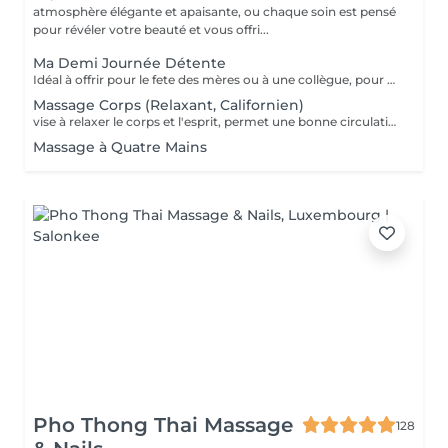
atmosphère élégante et apaisante, ou chaque soin est pensé
pour révéler votre beauté et vous offri...
Ma Demi Journée Détente
Idéal à offrir pour le fete des mères ou à une collègue, pour un anniversaire, pour faire se faire plaisir et se détendre tout simplement. Il contient les soins suivants : Un massage relaxant de 60 min pour le corps + Soin du visage MosaïqueModelante+ spa paraffine les mains + spa paraffine les pieds
Massage Corps (Relaxant, Californien)
vise à relaxer le corps et l'esprit, permet une bonne circulation des flux sanguins et énergétiques dans le corps, assouplit les muscles, tonifie la peau.
Massage à Quatre Mains
Pho Thong Thai Massage
128