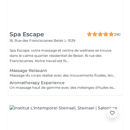
Spa Escape
290
16, Rue des Franciscaines
Belair L-1539
Spa Escape, votre massage et centre de wellness se trouve
dans le calme quartier résidentiel de Belair; 16 rue des
Franciscaines. Notre travail est fo...
Massage Relaxant
Massage du corps réalisé avec des mouvements fluides, lents et enveloppants qui avec une pression légère, vous offrira une détente profonde du corps et de l'esprit. Ce soin commence par un rafraîchissement stimulant des pieds pour favoriser la circulation sanguine et la relaxation. Pression légère à médium
Aromatherapy Experience
Un massage haut de gamme avec des mélanges d'huiles essentielles bio pour vous relaxer et vous revitaliser. Les techniques de massage et les huiles sont soigneusement sélectionnés et adaptés à chaque personne selon vos besoins spécifiques.Ce soin commence par un rafraîchissement stimulant des pieds pour favoriser la circulation sanguine et la relaxation.