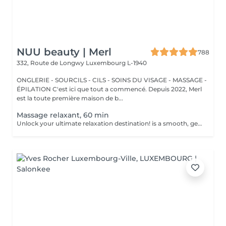
NUU beauty | Merl
788
332, Route de Longwy
Luxembourg L-1940
ONGLERIE - SOURCILS - CILS - SOINS DU VISAGE - MASSAGE -
ÉPILATION C'est ici que tout a commencé. Depuis 2022, Merl
est la toute première maison de b...
Massage relaxant, 60 min
Unlock your ultimate relaxation destination! is a smooth, gentle treatment that relieves muscular tension, increases circulation, and promotes a general sense of relaxation. Benefits of getting a relaxing massage: - improves sleep - reduce stress - eases muscle tension How is a relaxing massage done? - head and neck are massaged - shoulders and back are massaged - hands and arms are massaged - feet and legs are massaged - belly is massaged Age restrictions: there are no age restrictions for this procedure. Post procedure recommendations: do not do sport and any sharp movements 2-3 hours after the procedure. Frequency: 1-2 times per week, 10 times in total. Repeat once in 3-6 months.