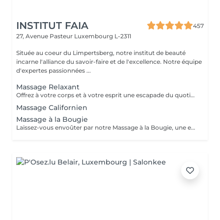
INSTITUT FAIA
457
27, Avenue Pasteur
Luxembourg L-2311
Située au coeur du Limpertsberg, notre institut de beauté
incarne l'alliance du savoir-faire et de l'excellence. Notre équipe
d'expertes passionnées ...
Massage Relaxant
Offrez à votre corps et à votre esprit une escapade du quotidien avec notre Massage Relaxant. Conçu pour apaiser les muscles tendus et l'esprit agité, ce massage est une invitation à la tranquillité. Les gestes doux et enveloppants vous plongent dans un état de détente profonde, éliminant le stress et favorisant une relaxation totale. Laissez-vous dorloter, ressourcez-vous et repartez avec un sourire apaisé.
Massage Californien
Massage à la Bougie
Laissez-vous envoûter par notre Massage à la Bougie, une expérience sensorielle unique. La chaleur douce et apaisante de la cire fondue associée à des mouvements délicats vous transporte dans un cocon de relaxation. Vos sens seront comblés par les parfums apaisants de nos bougies spécialement conçues. Plongez dans un état de béatitude et ressortez avec une peau soyeuse et un esprit apaisé.