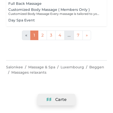
Full Back Massage
Customized Body Massage ( Members Only )
Customized Body Massage Every massage is tailored to your individual needs and preferences on the day of your appointment. After a brief consultation, your therapist will customize the treatment to focus on areas of tension, muscle tightness, stress relief, relaxation, or overall well-being. Using personalized techniques and pressure, each session is designed to help reduce tension, improve circulation, ease muscle discomfort, and leave you feeling deeply relaxed and refreshed. Suitable for everyone and fully adapted to your body's needs.
Day Spa Event
«
1
2
3
4
...
7
»
Salonkee
Massage & Spa
Luxembourg
Beggen
Massages relaxants
Carte