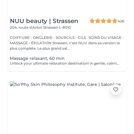
NUU beauty | Strassen
426
204, route d'Arlon
Strassen L-8010
COIFFURE - ONGLERIE - SOURCILS - CILS · SOINS DU VISAGE -
MASSAGE - ÉPILATION Strassen, c'est NUU dans sa version la
plus complète. Le plus grand sal...
Massage relaxant, 60 min
Unlock your ultimate relaxation destination! A gentle, calming experience designed to soothe the nervous system and melt away daily stress. Long, flowing strokes, soft pressure, and calming aromas help you drift into deep relaxation and leave you feeling refreshed, rebalanced, and renewed. Age restrictions: there are no age restrictions for this procedure. Post procedure recommendations: do not do sport and any sharp movements 2-3 hours after the procedure. Frequency: 1-2 times per week, 10 times in total. Repeat once in 3-6 months.