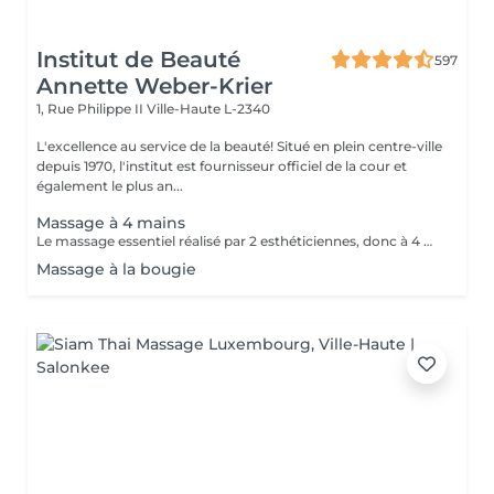
Institut de Beauté
597
Annette Weber-Krier
1, Rue Philippe II
Ville-Haute L-2340
L'excellence au service de la beauté! Situé en plein centre-ville
depuis 1970, l'institut est fournisseur officiel de la cour et
également le plus an...
Massage à 4 mains
Le massage essentiel réalisé par 2 esthéticiennes, donc à 4 mains est un massage du corps complet aux huiles essentielles, qui apporte une profonde relaxation. C'est une technique favorisant la circulation énergétique et qui réactive le métabolisme. C'est un massage où on retrouve le plaisir de donner et de recevoir. En fait c'est un mélange de différentes techniques : californienne, quant au rythme, la fluidité, manoeuvres enveloppantes, et suédoise, travail précis sur les différentes parties du corps.
Massage à la bougie