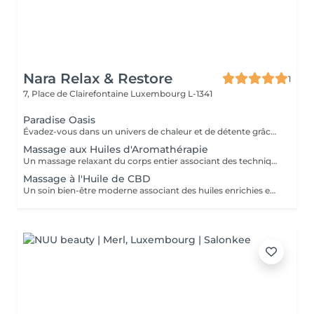
Nara Relax & Restore
1
7, Place de Clairefontaine
Luxembourg L-1341
Paradise Oasis
Évadez-vous dans un univers de chaleur et de détente grâce à ce rituel bien-être luxueux. Associant un Massage aux Pierres Chaudes de 90 minutes à une Réflexologie Plantaire Thaïlandaise de 30 minutes, ce forfait aide à relâcher les tensions profondes, stimuler la circulation et rétablir l'équilibre du corps. Comprend : Massage aux Pierres Chaudes 90 min Réflexologie Plantaire Thaïlandaise 30 min
Massage aux Huiles d'Aromathérapie
Un massage relaxant du corps entier associant des techniques de massage douces à une sélection d'huiles essentielles aromatiques. Les parfums apaisants et les mouvements fluides aident à relâcher les tensions musculaires, réduire le stress, apaiser l'esprit et favoriser un profond sentiment de bien-être.
Massage à l'Huile de CBD
Un soin bien-être moderne associant des huiles enrichies en CBD de qualité à des techniques de massage relaxantes. Idéal pour celles et ceux qui souhaitent s'accorder une pause loin du rythme effréné du quotidien, ce soin aide à détendre les muscles et procure une agréable sensation de confort physique.