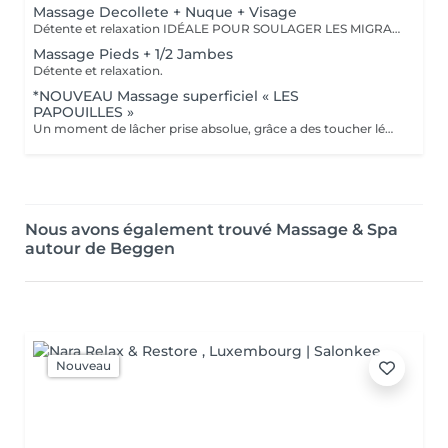
Massage Decollete + Nuque + Visage
Détente et relaxation IDÉALE POUR SOULAGER LES MIGRAINES
Massage Pieds + 1/2 Jambes
Détente et relaxation.
*NOUVEAU Massage superficiel « LES
PAPOUILLES »
Un moment de lâcher prise absolue, grâce a des toucher léger axé sur la caresse et le frisson agréable. A l'aide de plumes, de mains expertes et d'ustensiles soigneusement choisis, ce massage superficiel invite à un voyage sensoriel. Subtil pour apaiser le mental, relâcher les tensions émotionnelles se reconnecter à son corps en toute douceur. Idéal pour les personnes frillantes de papouilles.
Nous avons également trouvé Massage & Spa
autour de Beggen
Nouveau