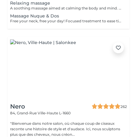
Relaxing massage
A soothing massage aimed at calming the body and mind. Gentle, flowing movements help reduce stress, ease muscular tension and create a deep sense of relaxation. Result: improved well-being, reduced stress and a peaceful, rebalanced feeling. Recommended frequency: once a week or as often as needed for relaxation.
Massage Nuque & Dos
Free your neck, free your day! Focused treatment to ease tightness, tension headaches, and stiffness in the neck and shoulders. You work in the office, spending long hours at a desk or looking at screens. THIS MASSAGE IS FOR YOU! Restores movement and reduces pain.
Nero
262
84, Grand-Rue
Ville-Haute L-1660
"Bienvenue dans notre salon, où chaque coup de ciseaux
raconte une histoire de style et d'audace. Ici, nous sculptons
plus que des cheveux, nous créon...