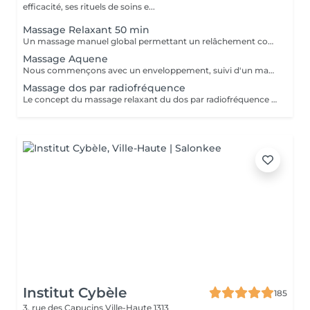
efficacité, ses rituels de soins e...
Massage Relaxant 50 min
Un massage manuel global permettant un relâchement complet du corps
Massage Aquene
Nous commençons avec un enveloppement, suivi d'un massage unique. Ce massage, revitalisant et surtout énergisant.
Massage dos par radiofréquence
Le concept du massage relaxant du dos par radiofréquence proposé par NANNIC est une approche innovante qui allie détente profonde et soin technologique avancé. Grâce à l'utilisation de la radiofréquence, ce massage permet de chauffer en douceur les tissus cutanés et sous-cutanés, favorisant une relaxation musculaire optimale tout en stimulant la microcirculation. Cette méthode procure un double bénéfice: -Bien-être immédiat -Soin en profondeur Le massage relaxant du dos par radiofréquence NANNIC est idéal pour les personnes recherchant une expérience de détente haut de gamme associée aux bienfaits esthétiques visibles. C'est un véritable moment de soin holistique, à la fois apaisant pour l'esprit et régénérant pour le corps.
Institut Cybèle
185
3, rue des Capucins
Ville-Haute 1313