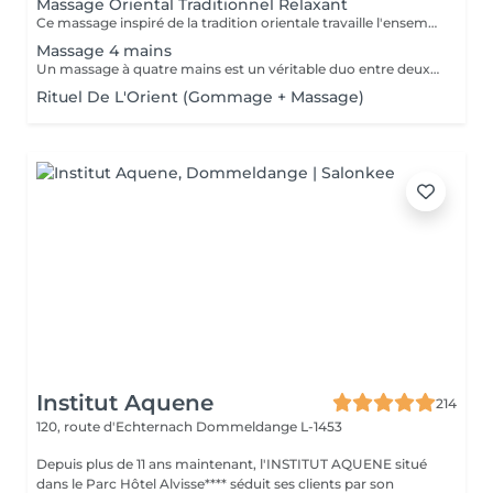
Massage Oriental Traditionnel Relaxant
Ce massage inspiré de la tradition orientale travaille l'ensemble du corps avec de l'huile d'argon chauffée et délicatement parfumée. Les mains expertes de la praticienne insistent sur les points de tensions pour éliminer toxines et douleurs musculaire, et vous procurer un état de bien-être.
Massage 4 mains
Un massage à quatre mains est un véritable duo entre deux praticiens, les mêmes régions sont massées simultanément : Ils travaillent en harmonie et en synergie totale sur les mêmes zones du corps au même moment, et en synchronisant leurs mouvements de façon très précise.
Rituel De L'Orient (Gommage + Massage)
Institut Aquene
214
120, route d'Echternach
Dommeldange L-1453
Depuis plus de 11 ans maintenant, l'INSTITUT AQUENE situé
dans le Parc Hôtel Alvisse**** séduit ses clients par son