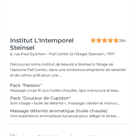
Institut L'Intemporel
284
Steinsel
6, rue Paul Eyschen - Pall Center (à l’étage)
Steinsel L-7317
Découvrez notre institut de beauté à Steinsel à l'étage de
l'épicerie Pall Center, dans une ambiance empreinte de sérénité
et de calme, prêt pour une ...
Pack "Passion"
Massage corps 1h aux huiles chaudes, Spa manucure et beauté des pieds + bain de paraffine
Pack "Douceur de Cupidon"
Soin visage « bulle de détente », massage crânien et manucure
Massage détente aromatique (huile chaude)
Une expérience aromatique luxueuse pour alléger le stress et la tension. Ce massage relaxera votre corps et votre esprit en profondeur. Il vous procurera un sentiment agréable de bien-être, de décontraction des muscles, une meilleure circulation sanguine, de l'hydratation et de la tonicité.