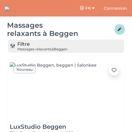
FR
Connexion
Massages
relaxants
à
Beggen
Filtre
Massages relaxants
à
Beggen
Nouveau
LuxStudio Beggen