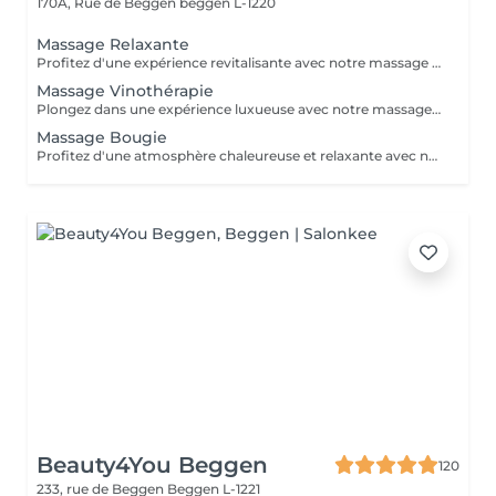
170A, Rue de Beggen
beggen L-1220
Massage Relaxante
Profitez d'une expérience revitalisante avec notre massage relaxant de 40, 60 ou 90 minutes. Nos esthéticiennes utiliseront des techniques douces pour soulager les tensions musculaires, procurant une sensation de tranquillité. Le temps de préparation et d'installation de la cliente est inclus dans la période choisie, garantissant que chaque minute soit consacrée à votre bien-être. Profitez de ce moment pour rajeunir corps et esprit.
Massage Vinothérapie
Plongez dans une expérience luxueuse avec notre massage Vinothérapie de 40, 60 ou 90 minutes. Nos Esthetcienne experts utiliseront des techniques spécifiques, combinant les bienfaits du raisin pour apaiser vos muscles et offrir une sensation de détente profonde. Le temps de préparation et d'installation de la cliente est inclus dans la durée sélectionnée, garantissant une expérience dédiée à votre bien-être. Laissez-vous emporter par ce moment de délice, revitalisant à la fois votre corps et votre esprit.
Massage Bougie
Profitez d'une atmosphère chaleureuse et relaxante avec notre massage aux bougies de 40, 60 ou 90 minutes. Nos esthéticiennes spécialisées intègrent des bougies parfumées pour créer une ambiance paisible tout en appliquant des techniques douces visant à soulager les tensions musculaires. Le temps de préparation et d'installation de la cliente est inclus dans la période choisie, garantissant que chaque minute soit dédiée à votre bien-être. Offrez-vous une expérience de rajeunissement du corps et de l'esprit dans ce cadre serein.
Beauty4You Beggen
120
233, rue de Beggen
Beggen L-1221