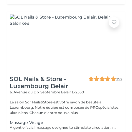
SOL Nails & Store -
252
Luxembourg Belair
6, Avenue du Dix Septembre
Belair L-2550
Le salon Sol' Nails&Store est votre rayon de beauté à
Luxembourg. Notre équipe est composée de PROspécialistes
ukrainiens. Chacun d'entre nous a plus...
Massage Visage
A gentle facial massage designed to stimulate circulation, relax facial tension and enhance the natural glow of the skin. The treatment can help the face look fresher, more rested and more radiant. Result: relaxed facial features, improved skin freshness and a healthy glow. Recommended frequency: once a week or every 2 weeks.