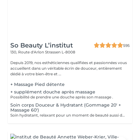
So Beauty L’institut
595
130, Route d'Arlon
Strassen L-8008
Depuis 2019, nos esthéticiennes qualifiées et passionnées vous
accueillent dans un véritable écrin de douceur, entièrement
dédié à votre bien-être et ...
+ Massage Pied détente
+ supplément douche après massage
Possibilité de prendre une douche après son massage .
Soin corps Douceur & Hydratant (Gommage 20' +
Massage 60')
Soin hydratant, relaxant pour un moment de beauté aussi doux qu'un alizé. Délicieuse parenthèse de bien-être, ce soin est un appel à l'évasion. Gommage du corps , suivi d'un massage relaxant.