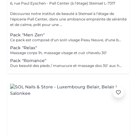
6, rue Paul Eyschen - Pall Center (à l’étage)
Steinsel L-7317
Découvrez notre institut de beauté à Steinsel à l'étage de
l'épicerie Pall Center, dans une ambiance empreinte de sérénité
et de calme, prêt pour une ...
Pack "Men Zen"
Ce pack est composé d'un soin visage Peau Neuve, d'une beauté des pieds et d'un massage "Escale à Marrakech" (1h de massage) déconnection et expérience sensorielle Pour récupérer un homme zen :-)
Pack "Relax"
Massage corps 1h, massage visage et cuir chevelu 30'
Pack "Romance"
Duo beauté des pieds / manucure et massage dos 30' aux huiles chaudes