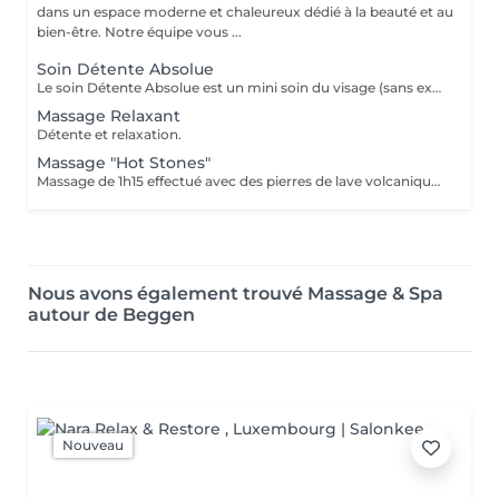
dans un espace moderne et chaleureux dédié à la beauté et au
bien-être. Notre équipe vous ...
Soin Détente Absolue
Le soin Détente Absolue est un mini soin du visage (sans extraction des points noirs) et un massage du corps d'une durée totale de 1h30. On commence par un massage relaxant sur la face arrière, jambes puis dos. Face avant mini soin visage (nettoyant + gommage #FACE PERFECTION) massage du décolleté, du visage et pendant la pose du masque, on effectue un massage relaxant sur les jambes et pieds. Un soin cocooning tout en douceur.
Massage Relaxant
Détente et relaxation.
Massage "Hot Stones"
Massage de 1h15 effectué avec des pierres de lave volcaniques (Basalt) chauffées jusqu'à 60°C, elles vont absorber les énergies négatives et donner des énergies positives. A la fin du soin il y a la phase de 15 min de relaxation avec des pierres semi précieuses (froides) positionnées sur les chakras pour les réaligner et enlever les blocages. Après ce soin on se sent comme vidé de quelque chose, serein et relaxé.
Nous avons également trouvé Massage & Spa
autour de Beggen
Nouveau