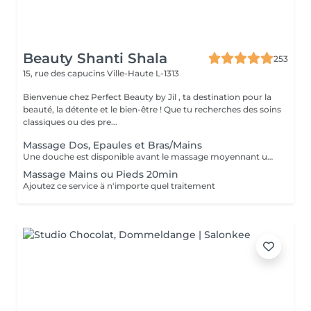
Beauty Shanti Shala
253
15, rue des capucins
Ville-Haute L-1313
Bienvenue chez Perfect Beauty by Jil , ta destination pour la
beauté, la détente et le bien-être ! Que tu recherches des soins
classiques ou des pre...
Massage Dos, Epaules et Bras/Mains
Une douche est disponible avant le massage moyennant un supplément de 15 €. Nous vous prions donc de vous doucher chez vous ou si nous constatons que vous n'avez pas pris de douche, nous serons contraints de vous facturer 15 €. Merci de votre compréhension. Les massages sont effectués avec une pression suffisante et une attention aux détails, en veillant à ne pas oublier des zones telles que les genoux et les coudes.
Massage Mains ou Pieds 20min
Ajoutez ce service ä n'importe quel traitement