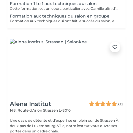
Formation 1 to 1 aux techniques du salon
Cette formation est un cours particulier avec Camille afin d'apprendre les techniques du salon : massage relaxant, massage sportif, massage des tissus profonds avec toutes les informations théoriques (anatomie, pathologie) ainsi que la pratique Nombre de jours au choix en fonction des besoins 2.900€ par jour
Formation aux techniques du salon en groupe
Formation aux techniques qui ont fait le succès du salon, en petit groupe : massage relaxant, sportif et massage des tissus profonds Cette formation vous permettra de travailler dans le domaine. Durée : 2 jours, de 10h à 18h Prix : 1.900€ les 2 jours Dates à venir : - Les 27/28 Septembre - Les 25/26 Octobre Réservations par mail : info@massagesbyc.com
Alena Institut
332
148, Route d'Arlon
Strassen L-8010
Une oasis de détente et d'expertise en plein cur de Strassen À
deux pas de Luxembourg-Ville, notre institut vous ouvre ses
portes dans un cadre chale...