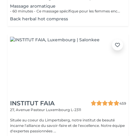
Massage aromatique
- 60 minutes - Ce massage spécifique pour les femmes enceintes permet de soulager le dos, les jambes et toutes autres parties du corps les plus mises à rude épreuve durant la grossesse. Attention ! Ce massage est toutefois déconseillé les 3 premiers mois et le dernier mois de grossesse.
Back herbal hot compress
INSTITUT FAIA
459
27, Avenue Pasteur
Luxembourg L-2311
Située au coeur du Limpertsberg, notre institut de beauté
incarne l'alliance du savoir-faire et de l'excellence. Notre équipe
d'expertes passionnées ...