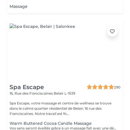
Massage
Spa Escape
290
16, Rue des Franciscaines
Belair L-1539
Spa Escape, votre massage et centre de wellness se trouve
dans le calme quartier résidentiel de Belair; 16 rue des
Franciscaines. Notre travail est fo...
Warm Buttered Cocoa Candle Massage
Vos sens seront éveillés grâce à un massage fait avec une délicate barre fondante parfumée. Une douce et profonde relaxation s'installera et glissera sur votre corps en diffusant sa chaleur et sa douceur. Ce soin commence par un rafraîchissement stimulant des pieds pour favoriser la circulation sanguine et la relaxation. Pression légère à médium