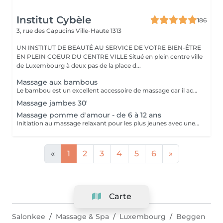
Institut Cybèle
186
3, rue des Capucins
Ville-Haute 1313
UN INSTITUT DE BEAUTÉ AU SERVICE DE VOTRE BIEN-ÊTRE
EN PLEIN COEUR DU CENTRE VILLE Situé en plein centre ville
de Luxembourg à deux pas de la place d...
Massage aux bambous
Le bambou est un excellent accessoire de massage car il accentue le pouvoir des mouvements effectués par la masseuse. En Asie, c'est une plante exceptionnelle qui incarne l'apaisement, la tranquillité et la simplicité. Ce massage a la particularité de réduire l'aspect peau d'orange, c'est un merveilleux soin drainant et tonifiant. Il est également redynamisant et lutte contre la fatigue et le stress.
Massage jambes 30'
Massage pomme d'amour - de 6 à 12 ans
Initiation au massage relaxant pour les plus jeunes avec une gelée fondante aux notes gourmandes de pomme verte.
«
1
2
3
4
5
6
»
Carte
Salonkee
Massage & Spa
Luxembourg
Beggen