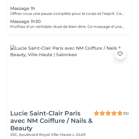
Massage 1h
Offrez-vous une pause complète pour le corps et l'esprit. Ce massage d'une heure détend en profondeur les muscles, libère les tensions et procure une relaxation durable. Un moment idéal pour retrouver énergie, équilibre et bien-être.
Massage 1h30
Profitez d'un véritable rituel de bien-être. Ce massage d'une heure et demi offre une relaxation intense, soulage les tensions et revitalise le corps et l'esprit. Un moment privilégié pour se ressourcer pleinement et retrouver sérénité et vitalité.
Lucie Saint-Clair Paris
310
avec NM Coiffure / Nails &
Beauty
25C, boulevard Royal
Ville-Haute L-2449