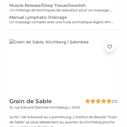
Muscle Release/Deep Tissue/Swedish
Un mélange de techniques de relaxation pour un massage en profondeur adapté à la fatigue de vos muscles et à vos besoins afin d'éliminer le stress de notre quotidien. Ce soin commence par un rafraîchissement stimulant des pieds pour favoriser la circulation sanguine et la relaxation.
Manual Lymphatic Drainage
Un massage complet avec une huile aromatique légère afin d'éliminer les toxines de votre système lymphatique. Ce massage par pression très légère est cependant très efficace. Il élimine les toxines, réduit la rétention d'eau, C'est une merveilleuse detox pour votre corps
Grain de Sable
272
13, rue Edward Steichen
Kirchberg L-2540
Le No 1 de la beauté au Luxembourg. L'institut de Beauté "Grain
de Sable" se situe idéalement au quartier du Kirchberg proche