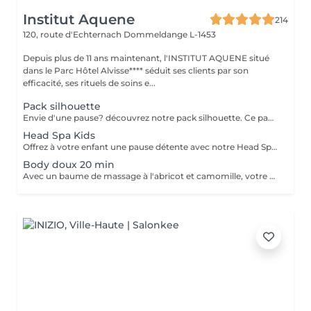
Institut Aquene
214
120, route d'Echternach
Dommeldange L-1453
Depuis plus de 11 ans maintenant, l'INSTITUT AQUENE situé
dans le Parc Hôtel Alvisse**** séduit ses clients par son
efficacité, ses rituels de soins e...
Pack silhouette
Envie d'une pause? découvrez notre pack silhouette. Ce pack comprend: - Un gommage du corps pour exfolier la peau - Un enveloppement du corps pour le renourrir en profondeur - Un drainage lymphatique brésilien détoxifier le corps - Madérothérapie corps complet pour le raffermissant et l'aspect peau d'orange Au prix de 355€ au lieu de 418€
Head Spa Kids
Offrez à votre enfant une pause détente avec notre Head Spa Kids, un soin de 30 min spécialement conçu pour les jeunes de 10 à 13 ans. Ce rituel doux et apaisant prend soin de leur cuir chevelu tout en leur offrant un moment de relaxation adapté à leur âge. Ce soin comprend - Nettoyage délicat: Un lavage doux adapté aux cheveux et cuir chevelu des enfants. - Massage relaxant: Une gestuelle apaisante pour favoriser la détente et stimuler la microcirculation. - Hydratation légère: des produits respectueux, spécialement choisis pour nourrir et protéger leurs cheveux. Un sèche cheveux et des brosses sont mis à sa disposition pour que votre enfant ne sorte pas avec la tête mouillée
Body doux 20 min
Avec un baume de massage à l'abricot et camomille, votre enfant bénéficiera d'un massage doux de 20min pour l'arrière de son corps