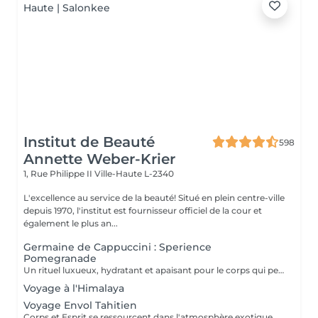
Institut de Beauté
598
Annette Weber-Krier
1, Rue Philippe II
Ville-Haute L-2340
L'excellence au service de la beauté! Situé en plein centre-ville
depuis 1970, l'institut est fournisseur officiel de la cour et
également le plus an...
Germaine de Cappuccini : Sperience
Pomegranade
Un rituel luxueux, hydratant et apaisant pour le corps qui peut être personnalisé en fonction des besoins de la peau. La ligne est basée sur la grenade, un ingrédient fantastique,apaisant et antioxydant. Le résultat ? Renouvellement cellulaire, vitalité et hydratation ! POMEGRANATE BODY SCRUB: Avec le gommage corporel à base de poudre et de crème, savourez un rituel d'exfoliation de tout le corps d'une durée de 45 minutes. POMEGRANATE BODY MASSAGE : Massage en position allongée puis en position couchée avec la crème de massage sensoriel. Ce rituel dure 45 minutes. POMEGRANATE BODY WRAP : L'enveloppement est appliqué par des mouvements doux et laissé reposer 20 minutes avant de faire pénétrer le produit par un massage. Le rituel dure 60 minutes. POMEGRANATE RED SERENITY : Un délicieux rituel de 90 minutes alliant le pouvoir des graines de grenade aux puissants effets hydratants de la crème. POMEGRANATE SWEET COCOON : Plongez dans le monde de la grenade Sperience pendant 90 minutes avec ce rituel complet comprenant gommage, massage et enveloppement.
Voyage à l'Himalaya
Voyage Envol Tahitien
Corps et Esprit se ressourcent dans l'atmosphère exotique des trésors polynésiens, ces îles où la beauté, la générosité et la luxuriance ont un goût de paradis Gommage et massage du visage et du corps Massage manuel relax ou aux coquillages Tia Iri « la pensée Roo ».