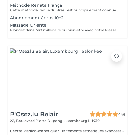
Méthode Renata França
Cette méthode venue du Brésil est principalement connue pour son massage lymphatique manuel drainant mais ce compose en réalité de 3 techniques différentes ! En effet la méthode Renata Franca, est une méthode revisité du drainage lymphatique traditionnel. La méthode devient une version plus tonique et plus ciblée du drainage lymphatique connu et pratiqué jusqu'à ce jour. Grâce à ces gestes toniques et fermes, ces pompages réguliers et un rythme plus rapide, il semblerait que la méthode Renata Franca permette d'obtenir des résultats plus rapides et visuellement impressionnants.
Abonnement Corps 10+2
Massage Oriental
Plongez dans l'art millénaire du bien-être avec notre Massage Oriental. Cette expérience vous transporte vers des contrées lointaines, alliant des techniques de massage traditionnelles à des parfums envoûtants. Laissez-vous envelopper par des mouvements doux et apaisants qui éveillent vos sens tout en relâchant les tensions. Découvrez l'harmonie du corps et de l'esprit dans une atmosphère exotique. Réservez votre voyage vers la sérénité aujourd'hui.
P'Osez.lu Belair
446
22, Boulevard Pierre Dupong
Luxembourg L-1430
Centre Medico-esthétique : Traitements esthétiques avancées -