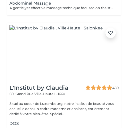
Abdominal Massage
A gentle yet effective massage technique focused on the stomach area, designed to stimulate digestion, relieve bloating, and support lymphatic drainage. Using slow, circular movements, it helps release tension in the abdominal muscles, ease discomfort, and promote overall relaxation and wellbeing.
L'Institut by Claudia
459
60, Grand Rue
Ville-Haute L-1660
Situé au coeur de Luxembourg, notre institut de beauté vous
accueille dans un cadre moderne et apaisant, entièrement
dédié à votre bien-être. Spécial...
DOS