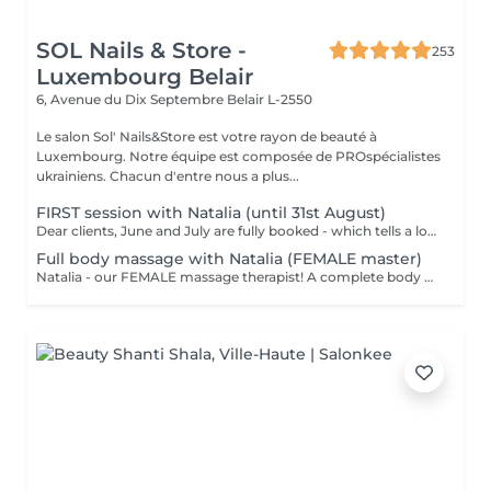
SOL Nails & Store -
253
Luxembourg Belair
6, Avenue du Dix Septembre
Belair L-2550
Le salon Sol' Nails&Store est votre rayon de beauté à
Luxembourg. Notre équipe est composée de PROspécialistes
ukrainiens. Chacun d'entre nous a plus...
FIRST session with Natalia (until 31st August)
Dear clients, June and July are fully booked - which tells a lot. Plan your session IN AUGUST at a welcome price now. Natalia - our new FEMALE massage therapist! We're excited for you to get to know her, and we're offering a special price - just €59 per session. A full body massage: back, arms, legs, feet, neck. Tension release, better circulation, a calm mind. From the first minute to the last, you're in good hands!
Full body massage with Natalia (FEMALE master)
Natalia - our FEMALE massage therapist! A complete body massage designed to release tension, improve circulation and promote overall relaxation. The treatment typically focuses on the back, shoulders, arms, legs and other key tension areas using smooth and soothing massage techniques. Result: a feeling of lightness, relaxation and renewed body comfort. Recommended frequency: once a week to once a month, depending on your needs and stress level.