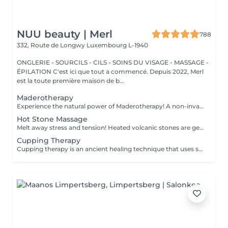
NUU beauty | Merl
788
332, Route de Longwy
Luxembourg L-1940
ONGLERIE - SOURCILS - CILS - SOINS DU VISAGE - MASSAGE -
ÉPILATION C'est ici que tout a commencé. Depuis 2022, Merl
est la toute première maison de b...
Maderotherapy
Experience the natural power of Maderotherapy! A non-invasive massage technique using wooden tools. It improves circulation and lymphatic drainage, reduces cellulite, helps contour the body, and eliminates excess fluid. Types: - Brazilian: focuses on legs and glutes, helps shape the silhouette; - Abdomen: reduces volume and firms the skin; - Full body: promotes relaxation and overall recovery. Age restrictions: recommended to do from 16 years old. Post-procedure recommendations: do not do sports and any sharp movement for 2-3 hours after the procedure. Frequency: 2-3 times per week, 8-10 sessions. Repeat once in 3-6 months. Contraindications: pregnancy, inflammation, acne, varicose veins in the acute stage.
Hot Stone Massage
Melt away stress and tension! Heated volcanic stones are gently placed and massaged over the body to warm the muscles, increase circulation, and promote a deep state of relaxation. Perfect for relieving tension, easing anxiety, and restoring inner calm. Age restrictions: there are no age restrictions for this procedure. Post procedure recommendations: do not do sport and any sharp movements 2-3 hours after the procedure. Frequency: 1-2 times per week, 10 times in total. Repeat once in 3-6 months.
Cupping Therapy
Cupping therapy is an ancient healing technique that uses special cups to create gentle suction on the skin. This suction promotes blood flow, relieves muscle tension, reduces inflammation, and supports deep relaxation. The treatment can help release toxins, improve circulation, and ease chronic pain or stiffness. *Please note that cupping therapy could just be added to a massage service with includes back massage.