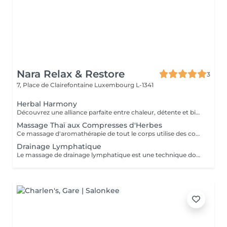
Nara Relax & Restore
3
7, Place de Clairefontaine
Luxembourg L-1341
Herbal Harmony
Découvrez une alliance parfaite entre chaleur, détente et bien-être thaïlandais traditionnel. Ce soin luxueux débute par un massage aux compresses d'herbes thaïlandaises utilisant des pochons d'herbes chauffés à la vapeur pour détendre les muscles et favoriser une profonde relaxation, suivi d'une séance revitalisante de réflexologie plantaire thaïlandaise. Comprend : Massage aux compresses d'herbes thaïlandaises 90 min Réflexologie plantaire thaïlandaise 30 min Durée totale : 120 min Une expérience de bien-être profondément relaxante conçue pour rétablir l'équilibre, soulager les tensions et vous procurer une sensation de fraîcheur et de sérénité.
Massage Thaï aux Compresses d'Herbes
Ce massage d'aromathérapie de tout le corps utilise des compresses chaudes remplies d'un mélange d'herbes et a un effet calmant. Deux compresses seront fournis pour être ramenés à la maison après le massage.
Drainage Lymphatique
Le massage de drainage lymphatique est une technique douce et rythmée qui stimule le système lymphatique, contribuant à l'élimination des toxines, à la réduction des gonflements et à la promotion d'une relaxation et d'un bien-être général.