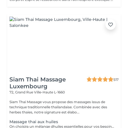
Siam Thai Massage
517
Luxembourg
72, Grand Rue
Ville-Haute L-1660
Siam Thaï Massage vous propose des massages issus de
technique traditionnelle thaïlandaise. Combinée avec des
herbes thaïes, notre signature est élabo...
Massage thai aux huiles
On choisira un mélange dhuiles essentielles pour vos besoins physiques. Un massage thérapeutique à laide dune technique spéciale pour vider les poches de liquide lymphatique et de rétention deau. Ce traitement est conçu pour aider à stimuler la circulation et daccroître la capacité du corps à éliminer les toxines et à absorber les éléments nutritifs. Vos huiles essentielles préférées peuvent être sélectionnées à votre arrivée.