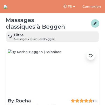
FR
Connexion
Massages
classiques
à
Beggen
Filtre
Massages classiques
à
Beggen
By Rocha
150