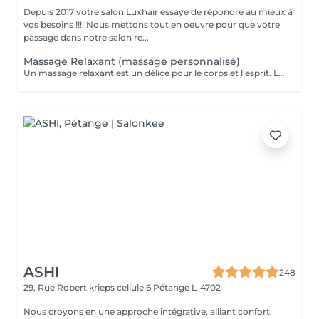
Depuis 2017 votre salon Luxhair essaye de répondre au mieux à
vos besoins !!!! Nous mettons tout en oeuvre pour que votre
passage dans notre salon re...
Massage Relaxant (massage personnalisé)
Un massage relaxant est un délice pour le corps et l'esprit. Le massage est la méthode la plus ancienne pour se régénérer, un moyen simple de retrouver un état d'esprit serein en un instant. Pour être au top de votre forme au quotidien, il est important de vous réserver un peu de temps pour vous. Rechargez vos batteries et dites bye bye au stress !
ASHI
248
29, Rue Robert krieps cellule 6
Pétange L-4702
Nous croyons en une approche intégrative, alliant confort,