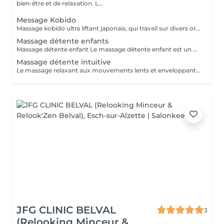
bien-être et de relaxation. L...
Message Kobido
Massage kobido ultra liftant japonais, qui travail sur divers organes du corp . Effet liftant immédiat et garantit . Massage soin et beauté .
Massage détente enfants
Massage détente enfant Le massage détente enfant est un moment de bien-être spécialement conçu pour les plus jeunes. Réalisé avec des gestes doux, lents et sécurisants, il aide l'enfant à se relaxer, à libérer les tensions et à apaiser les émotions. Ce massage favorise le calme, améliore la qualité du sommeil et permet à l'enfant de se reconnecter à son corps dans un climat de confiance et de sérénité. Un véritable instant de douceur, adapté à l'âge et aux besoins de chaque enfant.
Massage détente intuitive
Le massage relaxant aux mouvements lents et enveloppants, idéal pour relâcher les tensions et apaiser l'esprit. .
JFG CLINIC BELVAL
3
(Relooking Minceur &