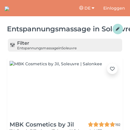
DE
Einloggen
Entspannungsmassage
in
Soleuvr
Filter
Entspannungsmassage
in
Soleuvre
MBK Cosmetics by Jil
192