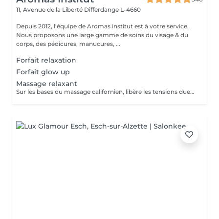
11, Avenue de la Liberté
Differdange L-4660
Depuis 2012, l'équipe de Aromas institut est à votre service.
Nous proposons une large gamme de soins du visage & du
corps, des pédicures, manucures, ...
Forfait relaxation
Forfait glow up
Massage relaxant
Sur les bases du massage californien, libère les tensions dues au stress Nous vous prions de bien vouloir respecter votre rendez-vous. En prenant rendez-vous, vous occupez une place, dont une autre personne aurait éventuellement besoin. Tout rendez-vous non annulé 24h en avance, est susceptible d'être facturé. (Si vous ne pouvez pas vous présenter à votre RDV, proposez-le éventuellement à un proche ou à un ami) Toute l'équipe de Aromas Institut vous remercie pour votre respect et votre compréhension.