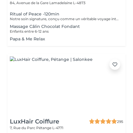
84, Avenue de la Gare
Lamadelaine L-4873
Ritual of Peace -120min
Notre soin signature, conçu comme un véritable voyage intérieur de deux heures. Ce rituel associe un massage profond et intuitif du cuir chevelu, de la nuque et des épaules, à des temps de recentrage, de respiration et d'aromathérapie. Les soins capillaires nourrissants et les gestes lents permettent une reconnexion complète avec soi-même. Idéal pour les personnes en quête d'apaisement durable, ce soin libère les tensions profondes, relance l'énergie vitale et procure une paix intérieure durable. Les cheveux sont délicatement séchés à la fin de la séance, pour une sortie pleine de grâce et d'harmonie.
Massage Câlin Chocolat Fondant
Enfants entre 6-12 ans
Papa & Me Relax
LuxHair Coiffure
295
7, Rue du Parc
Pétange L-4771