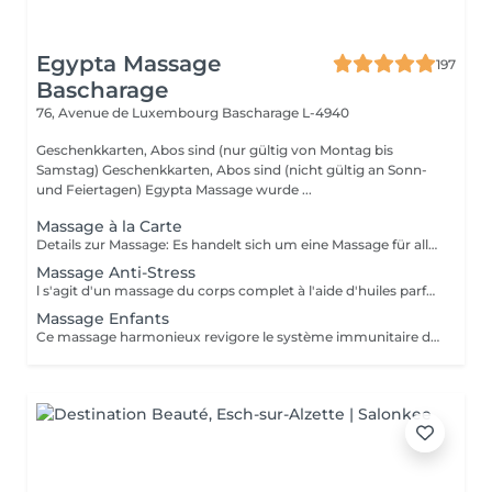
Egypta Massage
197
Bascharage
76, Avenue de Luxembourg
Bascharage L-4940
Geschenkkarten, Abos sind (nur gültig von Montag bis
Samstag) Geschenkkarten, Abos sind (nicht gültig an Sonn-
und Feiertagen) Egypta Massage wurde ...
Massage à la Carte
Details zur Massage: Es handelt sich um eine Massage für alle. Sie beinhaltet: Rückenmassage, Beinmassage Kopf-, Schulter-, Nacken- und Handmassage.
Massage Anti-Stress
l s'agit d'un massage du corps complet à l'aide d'huiles parfumées. Le massage de la tête aux pieds est adapté à vos besoins personnels et diminue le taux de stress présent dans les muscles de votre corps.les.
Massage Enfants
Ce massage harmonieux revigore le système immunitaire des enfants, leur conscience corporelle, leur sommeil et vise une meilleure protection contre le sentiment d'isolement. Il est destiné aux enfants jusqu'à l'âge de 14 ans ce qui les aide à se sentir détendus et paisibles.