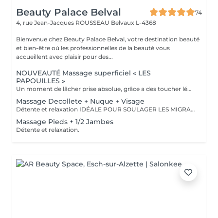
Beauty Palace Belval
74
4, rue Jean-Jacques ROUSSEAU
Belvaux L-4368
Bienvenue chez Beauty Palace Belval, votre destination beauté
et bien-être où les professionnelles de la beauté vous
accueillent avec plaisir pour des...
NOUVEAUTÉ Massage superficiel « LES
PAPOUILLES »
Un moment de lâcher prise absolue, grâce a des toucher léger axé sur la caresse et le frisson agréable. A l'aide de plumes, de mains expertes et d'ustensiles soigneusement choisis, ce massage superficiel invite à un voyage sensoriel. Subtil pour apaiser le mental, relâcher les tensions émotionnelles se reconnecter à son corps en toute douceur. Idéal pour les personnes aimant les papouilles.
Massage Decollete + Nuque + Visage
Détente et relaxation IDÉALE POUR SOULAGER LES MIGRAINES
Massage Pieds + 1/2 Jambes
Détente et relaxation.