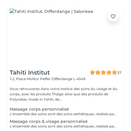
Tahiti Institut
37
1-2, Place Molitor Peffer
Differdange L-4549
Vous retrouverez dans votre institut des soins du visage et du
corps, avec les produits Thalgo ainsi que des produits de
Polynésie, made in Tahiti, de...
Massage corps personnalisé
L'ensemble des soins sont des soins esthétiques, réalisés par des esthéticiennes diplômées. Ils n'ont pas de visée médicale et les massages ne sont aucunement sexuels. Vous avez pris rendez-vous dans un institut de beauté. Merci de respecter le personnel
Massage corps & visage personnalisé
L'ensemble des soins sont des soins esthétiques, réalisés par des esthéticiennes diplômées. Ils n'ont pas de visée médicale et les massages ne sont aucunement sexuels. Vous avez pris rendez-vous dans un institut de beauté. Merci de respecter le personnel