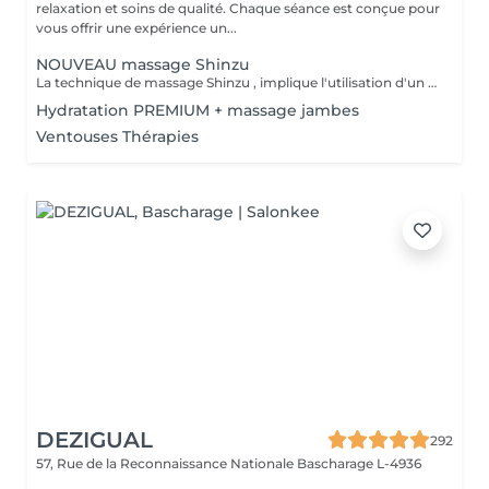
relaxation et soins de qualité. Chaque séance est conçue pour
vous offrir une expérience un...
NOUVEAU massage Shinzu
La technique de massage Shinzu , implique l'utilisation d'un "cansa", qui est un instrument ou un outil, fabriqué en métal et bois , utilisé pour appliquer une pression pendant le massage. Cet outil aide à intensifier les effets du massage, favorisant le soulagement des tensions musculaires et stimulant la circulation sanguine. Le massage combine des mouvements manuels avec l'utilisation du cansa, offrant une expérience unique qui vise non seulement à détendre le corps, mais aussi à équilibrer l'énergie et à promouvoir le bien-être général. C'est une pratique qui peut s'avérer très efficace pour ceux qui recherchent un soulagement du stress et des douleurs musculaires.
Hydratation PREMIUM + massage jambes
Ventouses Thérapies
DEZIGUAL
292
57, Rue de la Reconnaissance Nationale
Bascharage L-4936