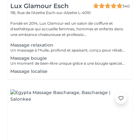
Lux Glamour Esch
340
118, Rue de l'Azette
Esch-sur-Alzette L-4010
Fondé en 2014, Lux Glamour est un salon de coiffure et
d'esthétique qui accueille femmes, hommes et enfants dans
une ambiance chaleureuse et professio...
Massage relaxation
Un massage à l'huile, profond et apaisant, conçu pour rétablir l'équilibre entre le corps et l'esprit. Il aide à réduire l'anxiété, soulager les tensions et les douleurs musculaires, tout en procurant une profonde sensation de bien-être. Un véritable moment de lâcher-prise pour retrouver calme, sérénité et énergie intérieure.
Massage bougie
Un moment de bien-être unique grâce à une bougie spécialement conçue pour la massage, dont la cire fond en une huile tiède et soyeuse. Ce massage procure une chaleur douce et enveloppante qui apaise les tensions, calme l'anxiété et aide à lutter contre la fatigue. Parfait pour les personnes stressées ou en quête de relaxation profonde.
Massage localise