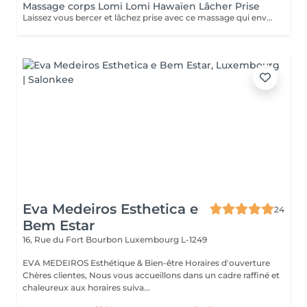
Massage corps Lomi Lomi Hawaïen Lâcher Prise
Laissez vous bercer et lâchez prise avec ce massage qui enveloppe le dessus et le dessous du corps à la fois. Réalisé avec les mouvements de mes avant-bras tels des vagues sur le corps. Vous êtes installés sur une film transparent pré enduit d'huile. L'ensemble des soins sont des soins esthétiques, réalisés par des esthéticiennes diplômées. Ils n'ont pas de visée médicale et les massages ne sont aucunement sexuels. Vous avez pris rendez-vous dans un institut de beauté. Merci de respecter le personnel
Eva Medeiros Esthetica e
24
Bem Estar
16, Rue du Fort Bourbon
Luxembourg L-1249
EVA MEDEIROS Esthétique & Bien-être Horaires d'ouverture
Chères clientes, Nous vous accueillons dans un cadre raffiné et
chaleureux aux horaires suiva...