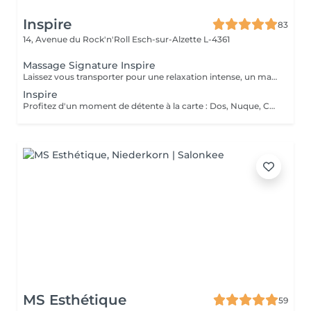
Inspire
83
14, Avenue du Rock'n'Roll
Esch-sur-Alzette L-4361
Massage Signature Inspire
Laissez vous transporter pour une relaxation intense, un massage doux et enveloppant à l'huile d'amande douce et aux huiles essentielles Bio. Inspirez profondément, lâchez prise et libérez les tensions aux sons de la nature.
Inspire
Profitez d'un moment de détente à la carte : Dos, Nuque, Cuir chevelu, Jambes, Pieds, Bras & Mains (1 ou 2 zones de votre choix)
MS Esthétique
59