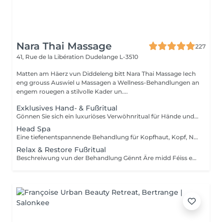
Nara Thai Massage
227
41, Rue de la Libération
Dudelange L-3510
Matten am Häerz vun Diddeleng bitt Nara Thai Massage Iech
eng grouss Auswiel u Massagen a Wellness-Behandlungen an
engem rouegen a stilvolle Kader un....
Exklusives Hand- & Fußritual
Gönnen Sie sich ein luxuriöses Verwöhnritual für Hände und Füße, das die Haut pflegt, geschmeidig macht und für ein rundum entspanntes Wohlgefühl sorgt. Fußbehandlung (45 Min.) Fußbad Fußpeeling Fußmassage Warme Paraffinbehandlung Handbehandlung (30 Min.) Handpeeling Handmassage Warme Paraffinbehandlung Diese exklusive Behandlung kombiniert Peeling, Massage und die wohltuende Wärme von Paraffin, um die Haut intensiv zu pflegen, trockene Stellen zu revitalisieren und Händen sowie Füßen neue Geschmeidigkeit zu verleihen.
Head Spa
Eine tiefenentspannende Behandlung für Kopfhaut, Kopf, Nacken und allgemeines Wohlbefinden. Sanfte Massagetechniken helfen dabei, Verspannungen zu lösen, die Durchblutung anzuregen und ein angenehmes Gefühl von Entspannung zu fördern, während Kopfhaut und Haare gepflegt werden. Die Behandlung umfasst eine entspannende Kopfhautmassage, eine Haarwäsche sowie das anschließende Föhnen der Haare. Ideal zum Stressabbau, zur Entspannung und für einen wohltuenden Wellness-Moment.
Relax & Restore Fußritual
Beschreiwung vun der Behandlung Gënnt Äre midd Féiss eng erfrëschend an entspaanend Foussfleeg. Wielt tëschent enger essentieller Behandlung vun 30 Minutten oder engem komplette Ritual vu 60 Minutten, mat enger entspaanender Massage vum Kapp, Genéck a Schëlleren. 30 Min. · 69 € — Essentiell Foussfleeg Foussbad, Peeling, nährend Crème-Mask fir d'Féiss an entspaanend Foussmassage. Foussmask-Socken an d'Paraffinbehandlung sinn net abegraff. 60 Min. · 129 € — Komplett Foussfleeg an Entspanung vum Uewerkierper Foussbad, Peeling, nährend Crème-Mask, Foussmask-Socken, waarm Paraffinbehandlung an entspaanend Foussmassage. Wärend d'Foussmask awierkt, genéisst Dir eng 15-Minutte-Massage vum Kapp, Genéck a Schëlleren, déi an der gesamter Behandlungsdauer vu 60 Minutten abegraff ass.