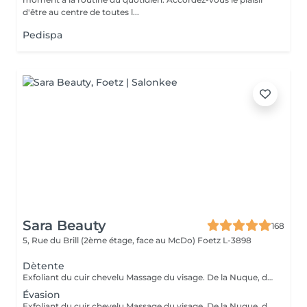
d'être au centre de toutes l...
Pedispa
Sara Beauty
168
5, Rue du Brill (2ème étage, face au McDo)
Foetz L-3898
Dètente
Exfoliant du cuir chevelu Massage du visage. De la Nuque, des Épaules, des Bras et du cuir chevelu Cascade d'eau Shampoing Soin Séchage simple
Évasion
Exfoliant du cuir chevelu Massage du visage. De la Nuque, des Epaules, des Bras et du cuir chevelu Cascade d'eau Shampoing Soin Séchage+Lissage ou Boucles