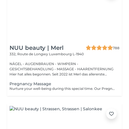
NUU beauty | Merl
788
332, Route de Longwy
Luxembourg L-1940
NÄGEL - AUGENBRAUEN - WIMPERN -
GESICHTSBEHANDLUNG - MASSAGE - HAARENTFERNUNG
Hier hat alles begonnen. Seit 2022 ist Merl das allererste
Zuhause der ...
Pregnancy Massage
Nurture your well-being during this special time. Our Pregnancy Massage is a gentle, relaxing treatment designed to reduce muscle tension, improve circulation, and ease discomfort commonly experienced during pregnancy. Soft, flowing techniques and comfortable side-lying positioning provide deep relaxation without placing pressure on the abdomen. Hypoallergenic, unscented oils are used to care for sensitive skin and maintain comfort throughout the session. This massage helps relieve tension in the lower back and shoulders, reduces swelling and heaviness in the legs, improves overall circulation, and promotes a sense of ease and balance in the body. This treatment is performed only with the approval of your doctor.