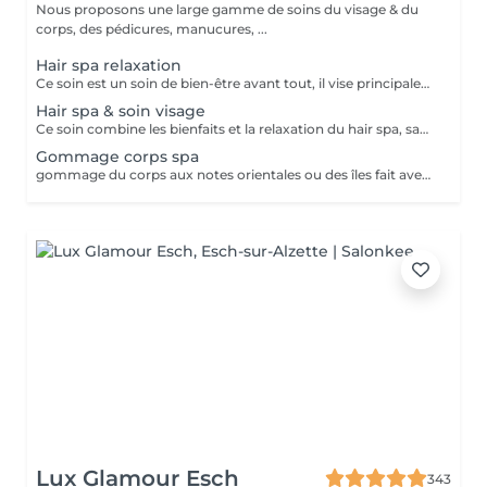
Nous proposons une large gamme de soins du visage & du
corps, des pédicures, manucures, ...
Hair spa relaxation
Ce soin est un soin de bien-être avant tout, il vise principalement à rééquilibrer l'harmonie du corps par des techniques et des pressions de massage au niveau du cuir chevelu, de la nuque et des épaules . Les huiles utilisées sont essentiellement là pour traiter les différentes caractéristiques de votre cuir chevelu et vos cheveux, merci de nous informer en cas d'allergie. Ce soin inclut des huiles essentielles, il est important de nous prévenir en cas de grossesse ou d'allergie. Déroulement du soin ; pose d'une huile spécifique gommage du cuir chevelu bain de vapeur et massage crânien masque des cheveux séchage Ce soin ne comprend pas de coiffure, ni de brushing à la fin du soin, uniquement un séchage.
Hair spa & soin visage
Ce soin combine les bienfaits et la relaxation du hair spa, savourez un soin du cuir chevelu associé à un massage de la nuque, des épaules et de la tête en traitant vous peau en même temps. Ce soin ne comprend pas de coiffure à la fin, ni de brushing, uniquement un séchage.
Gommage corps spa
gommage du corps aux notes orientales ou des îles fait avec une douche. Nous vous prions de bien vouloir respecter votre rendez-vous. En prenant rendez-vous, vous occupez une place, dont une autre personne aurait éventuellement besoin. Tout rendez-vous non annulé 24h en avance, est susceptible d'être facturé. (Si vous ne pouvez pas vous présenter à votre RDV, proposez-le éventuellement à un proche ou à un ami) Toute l'équipe de Aromas Institut vous remercie pour votre respect et votre compréhension.
Lux Glamour Esch
343