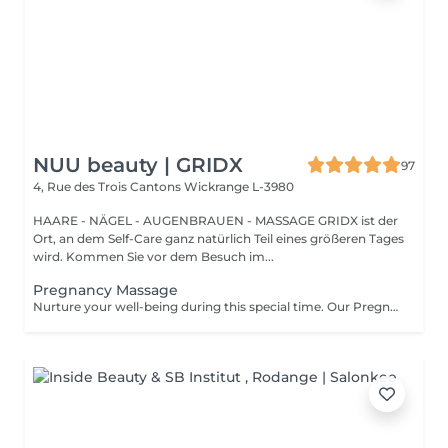
NUU beauty | GRIDX
97
4, Rue des Trois Cantons
Wickrange L-3980
HAARE - NÄGEL - AUGENBRAUEN - MASSAGE GRIDX ist der
Ort, an dem Self-Care ganz natürlich Teil eines größeren Tages
wird. Kommen Sie vor dem Besuch im...
Pregnancy Massage
Nurture your well-being during this special time. Our Pregnancy Massage is a gentle, relaxing treatment designed to reduce muscle tension, improve circulation, and ease discomfort commonly experienced during pregnancy. Soft, flowing techniques and comfortable side-lying positioning provide deep relaxation without placing pressure on the abdomen. Hypoallergenic, unscented oils are used to care for sensitive skin and maintain comfort throughout the session. This massage helps relieve tension in the lower back and shoulders, reduces swelling and heaviness in the legs, improves overall circulation, and promotes a sense of ease and balance in the body. This treatment is performed only with the approval of your doctor.