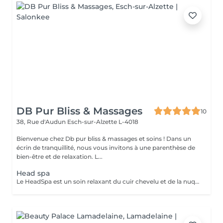
DB Pur Bliss & Massages
10
38, Rue d'Audun
Esch-sur-Alzette L-4018
Bienvenue chez Db pur bliss & massages et soins ! Dans un
écrin de tranquillité, nous vous invitons à une parenthèse de
bien-être et de relaxation. L...
Head spa
Le HeadSpa est un soin relaxant du cuir chevelu et de la nuque qui combine massage, stimulation et soins ciblés. Il favorise une détente profonde, aide à réduire le stress, l'anxiété et les tensions nerveuses, tout en améliorant la circulation sanguine. Ce soin contribue également à un cuir chevelu plus sain, stimule la pousse des cheveux, diminue les maux de tête et procure une sensation immédiate de bien-être et de légèreté mentale.