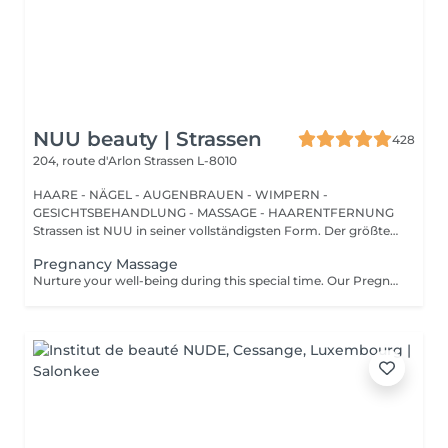
NUU beauty | Strassen
428
204, route d'Arlon
Strassen L-8010
HAARE - NÄGEL - AUGENBRAUEN - WIMPERN -
GESICHTSBEHANDLUNG - MASSAGE - HAARENTFERNUNG
Strassen ist NUU in seiner vollständigsten Form. Der größte
Sal...
Pregnancy Massage
Nurture your well-being during this special time. Our Pregnancy Massage is a gentle, relaxing treatment designed to reduce muscle tension, improve circulation, and ease discomfort commonly experienced during pregnancy. Soft, flowing techniques and comfortable side-lying positioning provide deep relaxation without placing pressure on the abdomen. Hypoallergenic, unscented oils are used to care for sensitive skin and maintain comfort throughout the session. This massage helps relieve tension in the lower back and shoulders, reduces swelling and heaviness in the legs, improves overall circulation, and promotes a sense of ease and balance in the body. This treatment is performed only with the approval of your doctor.