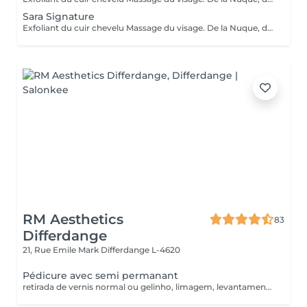
Sara Signature
Exfoliant du cuir chevelu Massage du visage. De la Nuque, des Épaules, des Bras et du cuir chevelu Vapeur Cascade d'eau gommage+masque visage Shampoing Soin Séchage+lissage ou boucles
RM Aesthetics
83
Differdange
21, Rue Emile Mark
Differdange L-4620
Pédicure avec semi permanant
retirada de vernis normal ou gelinho, limagem, levantamento de cuticulas e retirada ( não incluindo tratamento de calosidades) retrait du vernis normal ou du semi permament, limage des ongles, décollage et retirer des cuticules (sans limage/exfoliation)