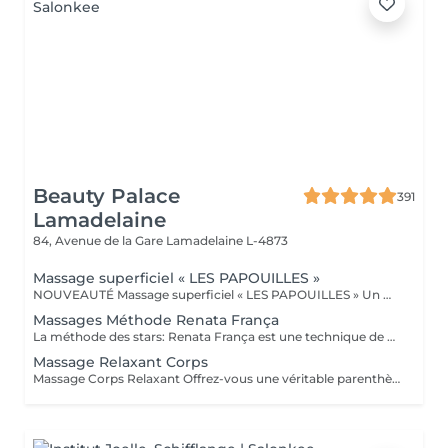
Beauty Palace
391
Lamadelaine
84, Avenue de la Gare
Lamadelaine L-4873
Massage superficiel « LES PAPOUILLES »
NOUVEAUTÉ Massage superficiel « LES PAPOUILLES » Un moment de lâcher prise absolue, grâce a des toucher léger axé sur la caresse et le frisson agréable. A l'aide de plumes, de mains expertes et d'ustensiles soigneusement choisis, ce massage superficiel invite à un voyage sensoriel. Subtil pour apaiser le mental, relâcher les tensions émotionnelles se reconnecter à son corps en toute douceur. Idéal pour les personnes aimant les papouilles.
Massages Méthode Renata França
La méthode des stars: Renata França est une technique de massage brésilienne complète qui se concentre sur le drainage lymphatique et le modelage corporel. Ce soin stimule la circulation sanguine, réduit la rétention d'eau et sculpte la silhouette tout en améliorant l'apparence de la peau. Les résultats sont rapidement visibles, offrant des effets de légèreté et un bien-être immédiat, permettant à nos clients de se sentir revitalisés et rafraîchis.
Massage Relaxant Corps
Massage Corps Relaxant Offrez-vous une véritable parenthèse de bien-être avec notre massage corps relaxant, conçu pour libérer les tensions, apaiser le mental et rééquilibrer l'énergie du corps. Grâce à des manuvres enveloppantes, lentes et profondes, ce soin procure une détente immédiate, améliore la circulation et favorise un lâcher-prise total. Un moment hors du temps pour vous reconnecter à vous-même et retrouver sérénité et légèreté. 45 min Relaxation express 1h Détente complète 1h30 Lâcher-prise total