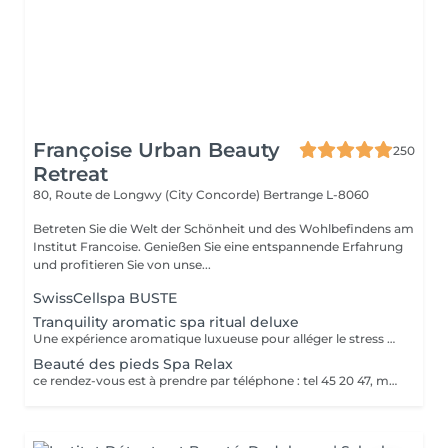
Françoise Urban Beauty
250
Retreat
80, Route de Longwy (City Concorde)
Bertrange L-8060
Betreten Sie die Welt der Schönheit und des Wohlbefindens am
Institut Francoise. Genießen Sie eine entspannende Erfahrung
und profitieren Sie von unse...
SwissCellspa BUSTE
Tranquility aromatic spa ritual deluxe
Une expérience aromatique luxueuse pour alléger le stress et la tension. Ce massage relaxera votre corps et votre esprit en profondeur. Il vous procurera un sentiment agréable de bien-être, de décontraction des muscles, une meilleure circulation sanguine, de l'hydratation et de la tonicité.
Beauté des pieds Spa Relax
ce rendez-vous est à prendre par téléphone : tel 45 20 47, merci