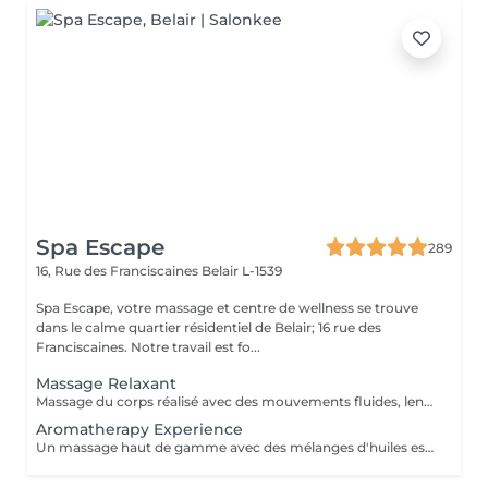
Spa Escape
289
16, Rue des Franciscaines
Belair L-1539
Spa Escape, votre massage et centre de wellness se trouve
dans le calme quartier résidentiel de Belair; 16 rue des
Franciscaines. Notre travail est fo...
Massage Relaxant
Massage du corps réalisé avec des mouvements fluides, lents et enveloppants qui avec une pression légère, vous offrira une détente profonde du corps et de l'esprit. Ce soin commence par un rafraîchissement stimulant des pieds pour favoriser la circulation sanguine et la relaxation. Pression légère à médium
Aromatherapy Experience
Un massage haut de gamme avec des mélanges d'huiles essentielles bio pour vous relaxer et vous revitaliser. Les techniques de massage et les huiles sont soigneusement sélectionnés et adaptés à chaque personne selon vos besoins spécifiques.Ce soin commence par un rafraîchissement stimulant des pieds pour favoriser la circulation sanguine et la relaxation.