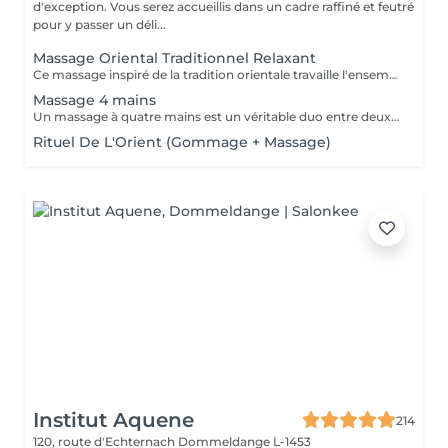
d'exception. Vous serez accueillis dans un cadre raffiné et feutré
pour y passer un déli...
Massage Oriental Traditionnel Relaxant
Ce massage inspiré de la tradition orientale travaille l'ensemble du corps avec de l'huile d'argon chauffée et délicatement parfumée. Les mains expertes de la praticienne insistent sur les points de tensions pour éliminer toxines et douleurs musculaire, et vous procurer un état de bien-être.
Massage 4 mains
Un massage à quatre mains est un véritable duo entre deux praticiens, les mêmes régions sont massées simultanément : Ils travaillent en harmonie et en synergie totale sur les mêmes zones du corps au même moment, et en synchronisant leurs mouvements de façon très précise.
Rituel De L'Orient (Gommage + Massage)
Institut Aquene
214
120, route d'Echternach
Dommeldange L-1453