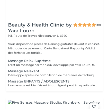
Beauty & Health Clinic by
188
Yara Louro
141, Route de Trèves
Niederanven L-6940
Vous disposez de places de Parking gratuites devant le cabinet.
Méthodes de paiement : Carte Bancaire et Payconiq Validité
des forfaits: Les forfait...
Massage Relax Suprême
C'est un massage harmonieux développé par Yara Louro, fruit de ses années d'expérience. Ce massage qui rassure le corps, l'esprit et l'âme, a été particulièrement développé pour fournir une relaxation totale des sens, vous transportant vers un état de bien-être parfait. Vous découvrirez tous ses secrets lors de votre séance.
Massage Relaxant
Développé après une compilation de manuvres de techniques millénaires. Avec des mouvements d'allongement profond basés sur des massages de diverses cultures, le Massage Relaxant méthode Renata France favorise l'équilibre entre le corps et l'esprit, soulage les douleurs musculaires et détend le corps dès la première séance. Cette technique procure une sensation immédiate de bien-être et de légèreté.
Massage ENFANTS / ADOLESCENTS
Le massage est bienfaisant à tout âge et peut être particulièrement utile à tous les stades du développement infantile. Stress, surstimulation, anxiété de performance, horaire chargé, pression et écrans omniprésents sont quelques-uns des nombreux défis des enfants. En conséquence les enfants ont besoin de déconnecter pour se calmer et se ressourcer le temps d'un massage. La massothérapeute réalise pour l'enfant un massage relaxant à l'huile de massage neutre. Le praticien se chargera de réaliser les techniques de massage appropriées pour l'enfant, afin qu'il ressente les sensations de bien-être adaptées à son âge. La présence d'un parent dans la salle durant tout le massage est évidemment possible. Le temps de massage est adapté à l'âge de l'enfant ou de l'adolescent.