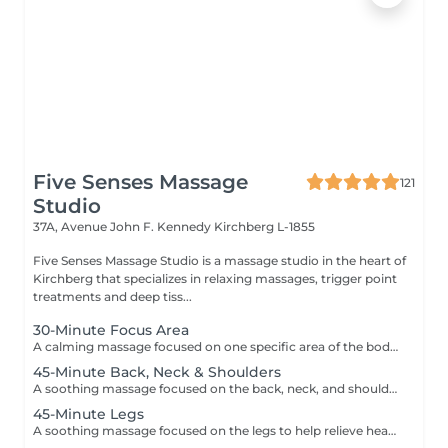
Five Senses Massage
121
Studio
37A, Avenue John F. Kennedy
Kirchberg L-1855
Five Senses Massage Studio is a massage studio in the heart of
Kirchberg that specializes in relaxing massages, trigger point
treatments and deep tiss...
30-Minute Focus Area
A calming massage focused on one specific area of the body to help reduce tension, promote relaxation, and relieve daily stress. Using smooth flowing techniques and oil, the treatment can target areas such as the back, neck, shoulders, legs, or arms according to your needs and preferences.
45-Minute Back, Neck & Shoulders
A soothing massage focused on the back, neck, and shoulders to help release built-up tension, reduce stress, and promote deep relaxation. Using smooth flowing techniques and oil, this treatment helps calm the body and mind while easing muscular tightness caused by daily stress, posture, or fatigue.
45-Minute Legs
A soothing massage focused on the legs to help relieve heaviness, fatigue, and everyday tension. Using smooth relaxing techniques and oil, this treatment promotes circulation, relaxation, and an overall feeling of lightness and wellbeing. Ideal for tired or overworked legs.