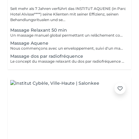
Seit mehr als 7 Jahren verführt das INSTITUT AQUENE (in Parc
Hotel Alvisse****) seine Klienten mit seiner Effizienz, seinen
Behandlungsritualen und se...
Massage Relaxant 50 min
Un massage manuel global permettant un relâchement complet du corps
Massage Aquene
Nous commençons avec un enveloppement, suivi d'un massage unique. Ce massage, revitalisant et surtout énergisant.
Massage dos par radiofréquence
Le concept du massage relaxant du dos par radiofréquence proposé par NANNIC est une approche innovante qui allie détente profonde et soin technologique avancé. Grâce à l'utilisation de la radiofréquence, ce massage permet de chauffer en douceur les tissus cutanés et sous-cutanés, favorisant une relaxation musculaire optimale tout en stimulant la microcirculation. Cette méthode procure un double bénéfice: -Bien-être immédiat -Soin en profondeur Le massage relaxant du dos par radiofréquence NANNIC est idéal pour les personnes recherchant une expérience de détente haut de gamme associée aux bienfaits esthétiques visibles. C'est un véritable moment de soin holistique, à la fois apaisant pour l'esprit et régénérant pour le corps.