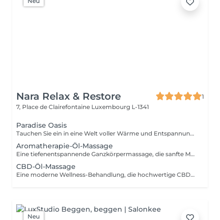
Neu
Nara Relax & Restore
1
7, Place de Clairefontaine
Luxembourg L-1341
Paradise Oasis
Tauchen Sie ein in eine Welt voller Wärme und Entspannung. Dieses luxuriöse Wellness-Ritual kombiniert eine 90-minütige Hot-Stone-Massage mit einer 30-minütigen Thailändischen Fußreflexzonenmassage. Die Behandlung hilft, tiefliegende Verspannungen zu lösen, die Durchblutung zu fördern und Körper und Geist wieder in Einklang zu bringen. Enthalten sind: Hot-Stone-Massage 90 Min. Thailändische Fußreflexzonenmassage 30 Min.
Aromatherapie-Öl-Massage
Eine tiefenentspannende Ganzkörpermassage, die sanfte Massagetechniken mit sorgfältig ausgewählten ätherischen Ölen kombiniert. Die wohltuenden Düfte und fließenden Bewegungen helfen, Muskelverspannungen zu lösen, Stress abzubauen, den Geist zu beruhigen und ein nachhaltiges Gefühl von Wohlbefinden zu fördern.
CBD-Öl-Massage
Eine moderne Wellness-Behandlung, die hochwertige CBD-Öle mit entspannenden Massagetechniken verbindet. Ideal für alle, die sich eine Auszeit vom hektischen Alltag gönnen möchten. Die Behandlung hilft, Muskelspannungen zu lösen und sorgt für ein angenehmes körperliches Wohlgefühl.
Neu