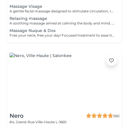
Massage Visage
A gentle facial massage designed to stimulate circulation, relax facial tension and enhance the natural glow of the skin. The treatment can help the face look fresher, more rested and more radiant. Result: relaxed facial features, improved skin freshness and a healthy glow. Recommended frequency: once a week or every 2 weeks.
Relaxing massage
A soothing massage aimed at calming the body and mind. Gentle, flowing movements help reduce stress, ease muscular tension and create a deep sense of relaxation. Result: improved well-being, reduced stress and a peaceful, rebalanced feeling. Recommended frequency: once a week or as often as needed for relaxation.
Massage Nuque & Dos
Free your neck, free your day! Focused treatment to ease tightness, tension headaches, and stiffness in the neck and shoulders. You work in the office, spending long hours at a desk or looking at screens. THIS MASSAGE IS FOR YOU! Restores movement and reduces pain.
Nero
260
84, Grand-Rue
Ville-Haute L-1660