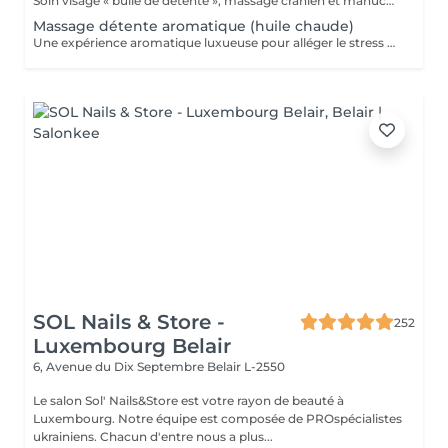
Soin visage « bulle de détente », massage crânien et manucure
Massage détente aromatique (huile chaude)
Une expérience aromatique luxueuse pour alléger le stress et la tension. Ce massage relaxera votre corps et votre esprit en profondeur. Il vous procurera un sentiment agréable de bien-être, de décontraction des muscles, une meilleure circulation sanguine, de l'hydratation et de la tonicité.
SOL Nails & Store -
252
Luxembourg Belair
6, Avenue du Dix Septembre
Belair L-2550
Le salon Sol' Nails&Store est votre rayon de beauté à
Luxembourg. Notre équipe est composée de PROspécialistes
ukrainiens. Chacun d'entre nous a plus...