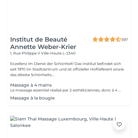
Institut de Beauté
597
Annette Weber-Krier
1, Rue Philippe II
Ville-Haute L-2340
Exzellenz im Dienst der Schönheit! Das Institut befindet sich
seit 1970 im Stadtzentrum und ist offizieller Hoflieferant sowie
das älteste Schönheits...
Massage à 4 mains
Le massage essentiel réalisé par 2 esthéticiennes, donc à 4 mains est un massage du corps complet aux huiles essentielles, qui apporte une profonde relaxation. C'est une technique favorisant la circulation énergétique et qui réactive le métabolisme. C'est un massage où on retrouve le plaisir de donner et de recevoir. En fait c'est un mélange de différentes techniques : californienne, quant au rythme, la fluidité, manoeuvres enveloppantes, et suédoise, travail précis sur les différentes parties du corps.
Massage à la bougie