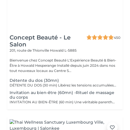
Concept Beauté - Le
450
Salon
201, route de Thionville
Howald L-5885
Bienvenue chez Concept Beauté L'Expérience Beauté & Bien-
Être à Howald Hesperange Installé depuis juin 2024 dans nos
tout nouveaux locaux au Centre S...
Détente du dos (30mn)
DÉTENTE DU DOS (30 min) Libérez les tensions accumulées avec ce massage ciblé du dos, des épaules et de la nuque. Grâce à des manuvres profondes et enveloppantes, ce soin soulage les tensions musculaires, améliore la circulation et procure une sensation immédiate de relaxation. Nous utilisons les huiles aromatiques Comfort Zone, riches en extraits naturels apaisants, pour nourrir la peau tout en offrant un véritable moment de lâcher-prise. Comfort Zone, marque italienne de soins haut de gamme, allie science et nature pour offrir des produits efficaces, sensoriels et respectueux de l'environnement. Formulés avec des ingrédients d'origine naturelle et issus de l'agriculture régénérative, sans silicones ni parabènes, leurs produits garantissent une expérience bien-être complète, tout en respectant votre peau et la planète.
Invitation au bien-être (60mn) -Rituel de massage
du corps
INVITATION AU BIEN-ÊTRE (60 min) Une véritable parenthèse de relaxation avec un massage complet du corps qui harmonise les énergies et procure une détente profonde. Grâce à des mouvements fluides et enveloppants, ce soin relâche les tensions musculaires, apaise le mental et redonne vitalité et sérénité. Nous utilisons les huiles et baumes sensoriels Comfort Zone, enrichis en huiles essentielles et ingrédients issus de l'agriculture régénérative, pour une expérience à la fois relaxante et écoresponsable.