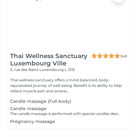
Thai Wellness Sanctuary
349
Luxembourg Ville
3, rue des Bains
Luxembourg L-1212
Thai wellness sanctuary offers a mind-balanced, body-
rejuvenated journey of well-being. Benefit is its ability to help
relieve muscle pain and sorene...
Candle massage (Full body)
Candle massage
The candle massage is performed with special candles designed to be only for massage This massage is perfect for relaxing your back muscles and your skin warming up your body to be deep relaxing by the senses of the smell
Pregnancy massage