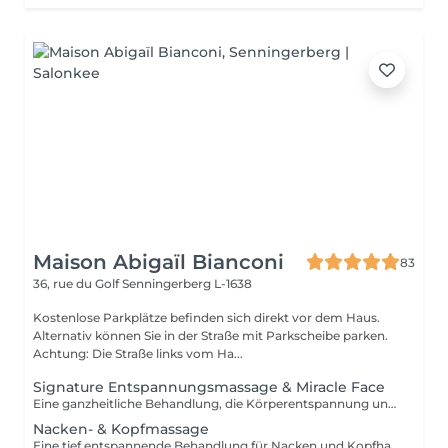
Maison Abigaïl Bianconi
83
36, rue du Golf
Senningerberg L-1638
Kostenlose Parkplätze befinden sich direkt vor dem Haus.
Alternativ können Sie in der Straße mit Parkscheibe parken.
Achtung: Die Straße links vom Ha...
Signature Entspannungsmassage & Miracle Face
Eine ganzheitliche Behandlung, die Körperentspannung und Gesichtsarbeit verbindet. Die Körpermassage wird mit dem Miracle Face kombiniert, um Spannungen zu lösen, die Gesichtszüge neu zu definieren und das Gleichgewicht des Gesichts wiederherzustellen. Eine globale Behandlung, die darauf ausgerichtet ist, den Körper zu beruhigen, Spannungen zu lösen und ein nachhaltiges Gefühl von Harmonie zu schaffen.
Nacken- & Kopfmassage
Eine tief entspannende Behandlung für Nacken und Kopfhaut, ideal zur Beruhigung des Nervensystems und zur mentalen Entspannung. Kann allein oder in Kombination mit einer Körpermassage gebucht werden.