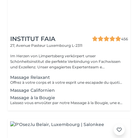
INSTITUT FAIA
456
27, Avenue Pasteur
Luxembourg L-2311
Im Herzen von Limpertsberg verkörpert unser
Schönheitsinstitut die perfekte Verbindung von Fachwissen
und Exzellenz. Unser engagiertes Expertenteam e...
Massage Relaxant
Offrez à votre corps et à votre esprit une escapade du quotidien avec notre Massage Relaxant. Conçu pour apaiser les muscles tendus et l'esprit agité, ce massage est une invitation à la tranquillité. Les gestes doux et enveloppants vous plongent dans un état de détente profonde, éliminant le stress et favorisant une relaxation totale. Laissez-vous dorloter, ressourcez-vous et repartez avec un sourire apaisé.
Massage Californien
Massage à la Bougie
Laissez-vous envoûter par notre Massage à la Bougie, une expérience sensorielle unique. La chaleur douce et apaisante de la cire fondue associée à des mouvements délicats vous transporte dans un cocon de relaxation. Vos sens seront comblés par les parfums apaisants de nos bougies spécialement conçues. Plongez dans un état de béatitude et ressortez avec une peau soyeuse et un esprit apaisé.