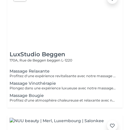
LuxStudio Beggen
170A, Rue de Beggen
beggen L-1220
Massage Relaxante
Profitez d'une expérience revitalisante avec notre massage relaxant de 40, 60 ou 90 minutes. Nos esthéticiennes utiliseront des techniques douces pour soulager les tensions musculaires, procurant une sensation de tranquillité. Le temps de préparation et d'installation de la cliente est inclus dans la période choisie, garantissant que chaque minute soit consacrée à votre bien-être. Profitez de ce moment pour rajeunir corps et esprit.
Massage Vinothérapie
Plongez dans une expérience luxueuse avec notre massage Vinothérapie de 40, 60 ou 90 minutes. Nos Esthetcienne experts utiliseront des techniques spécifiques, combinant les bienfaits du raisin pour apaiser vos muscles et offrir une sensation de détente profonde. Le temps de préparation et d'installation de la cliente est inclus dans la durée sélectionnée, garantissant une expérience dédiée à votre bien-être. Laissez-vous emporter par ce moment de délice, revitalisant à la fois votre corps et votre esprit.
Massage Bougie
Profitez d'une atmosphère chaleureuse et relaxante avec notre massage aux bougies de 40, 60 ou 90 minutes. Nos esthéticiennes spécialisées intègrent des bougies parfumées pour créer une ambiance paisible tout en appliquant des techniques douces visant à soulager les tensions musculaires. Le temps de préparation et d'installation de la cliente est inclus dans la période choisie, garantissant que chaque minute soit dédiée à votre bien-être. Offrez-vous une expérience de rajeunissement du corps et de l'esprit dans ce cadre serein.