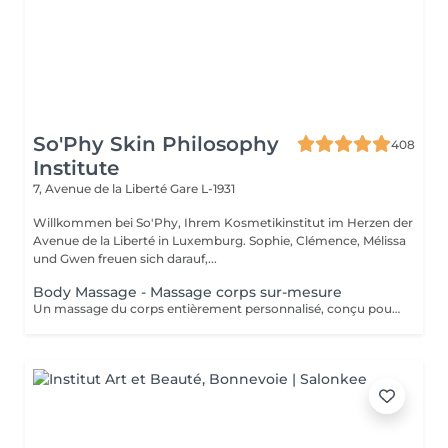
So'Phy Skin Philosophy
408
Institute
7, Avenue de la Liberté
Gare L-1931
Willkommen bei So'Phy, Ihrem Kosmetikinstitut im Herzen der
Avenue de la Liberté in Luxemburg. Sophie, Clémence, Mélissa
und Gwen freuen sich darauf,...
Body Massage - Massage corps sur-mesure
Un massage du corps entièrement personnalisé, conçu pour s'adapter à vos besoins et aux tensions ressenties. Dès votre installation sur une table chauffante, tout est pensé pour favoriser le relâchement et le confort. L'huile utilisée est choisie selon vos préférences pour accompagner ce moment de détente. Grâce à une combinaison de manuvres enveloppantes, de pressions ciblées, d'étirements et de gestes drainants, ce massage agit en profondeur pour libérer les tensions, relâcher les zones contractées et procurer une sensation de légèreté. La pression et le rythme sont ajustés tout au long du soin afin de vous offrir un équilibre entre relaxation et efficacité. Une version adaptée est également proposée pour les femmes enceintes (45 minutes), garantissant un moment de détente en toute sécurité. Un soin idéal pour relâcher les tensions du corps, apaiser l'esprit et retrouver une sensation de bien-être global.