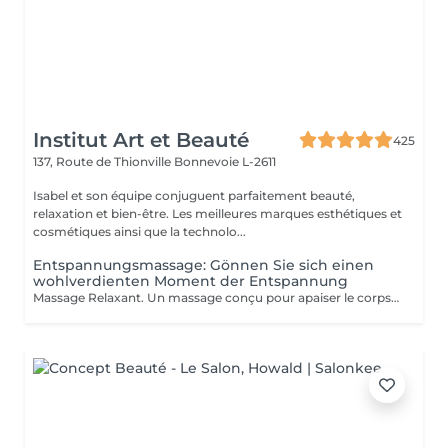
Institut Art et Beauté
425
137, Route de Thionville
Bonnevoie L-2611
Isabel et son équipe conjuguent parfaitement beauté,
relaxation et bien-être. Les meilleures marques esthétiques et
cosmétiques ainsi que la technolo...
Entspannungsmassage: Gönnen Sie sich einen
wohlverdienten Moment der Entspannung
Massage Relaxant. Un massage conçu pour apaiser le corps et l'esprit, soulager les tensions et vous offrir un moment de pure détente pour homme et femme, Détente Musculaire : Les mouvements doux et enveloppants relâchent les tensions accumulées, offrant une sensation de légèreté et de bien-être physique. Revitalisation de l'Esprit : Un massage relaxant aide à clarifier les pensées et à retrouver une paix intérieure, indispensable pour affronter le quotidien avec sérénité. Réduction du Stress : Les massages relaxants permettent de diminuer les niveaux de stress en induisant une profonde relaxation et en équilibrant les émotions. Amélioration du Sommeil : En relaxant les muscles et en calmant l'esprit, ces massages favorisent un sommeil réparateur et de meilleure qualité. Praticiennes Qualifiées : Sont spécialisés dans les techniques de relaxation pour vous offrir une expérience relaxante. Ambiance Apaisante : Profitez d'un environnement calme idéal pour une évasion . Adapté à Tous : Que vous soyez un homme ou une femme, nos massages sont personnalisés pour répondre à vos besoins spécifiques. Accordez-vous un moment de paix et de détente car personne ne le mérite plus que vous.