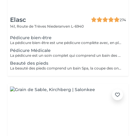
Elasc
274
141, Route de Trèves
Niederanven L-6940
Pédicure bien-être
La pédicure bien-être est une pédicure complète avec, en plus, un gommage et une pause de masque.
Pédicure Médicale
La pédicure est un soin complet qui comprend un bain des pieds Spa, la coupe et le limage des ongles, la pousse et la coupe des cuticules, le traitement des ongles incarnés ainsi que celui des callosités et/ou des cors au credo, au bistouri, à la râpe et à la fraiseuse.
Beauté des pieds
La beauté des pieds comprend un bain Spa, la coupe des ongles, la pousse et la coupe des cuticules ainsi que le traitement des callosités à la râpe et à la fraiseuse.