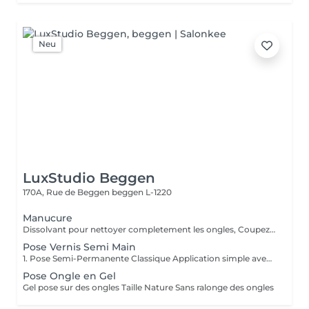
Neu
LuxStudio Beggen
170A, Rue de Beggen
beggen L-1220
Manucure
Dissolvant pour nettoyer completement les ongles, Coupez et Modelez les ongles avec une lime, Mouillez les mains quelques minutes pour ramollir les cuticules, Pousses les Cuticules avec batone pour repousser doucement vers l'arrière et coupez les excès, Hydratez les Mains avec crème et les cuticules pour maintenir la peau douce, Appliquez une base transparent pour protéger les ongles. Attendez suffisamment de tempos pour sèche.
Pose Vernis Semi Main
1. Pose Semi-Permanente Classique Application simple avec une fine couche de base. Idéale pour celles qui souhaitent de la couleur, de la brillance et un léger renfort. Tenue moyenne 2 semaines. 2. Pose Semi + Renfort Combinaison d'une base classique avec une couche de renfort. Offre une meilleure résistance que le semi-permanent classique, parfaite pour les ongles naturels. Moyenne Tenue de 2 à 3 semaines. 3. Pose Semi + Fiber Ultra Base classique combinée à un gel enrichi en fibres, idéale pour les ongles fragiles ou nécessitant un renforcement supplémentaire. Tenue Moyenne 3 à 4 semaines.
Pose Ongle en Gel
Gel pose sur des ongles Taille Nature Sans ralonge des ongles