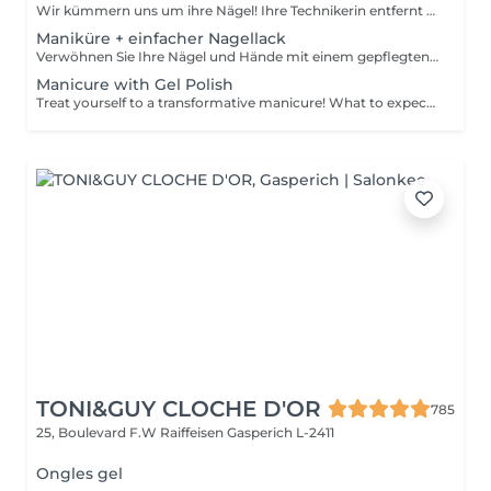
Wir kümmern uns um ihre Nägel! Ihre Technikerin entfernt sanft abgestorbene hautzellen, feilt und formt ihre Nägel und poliert die oberfläche für ein glattes, natürliches finish. Unsere meister bieten kantige, hardware- oder kombinierte manicures an, je nach ihren wünschen. Wie wird eine manicure ohne nagellack durchgeführt? - raue haut wird sanft entfernt - die form der nagelplatte wird behutsam korrigiert - die Nagelhaut und seitlichen ränder werden sorgfältig bearbeitet - Nagelhautöl und handcreme werden aufgetragen, um zu pflegen und zu hydratisieren Altersbeschränkung: empfohlen ab 14 Jahren. Nachbehandlungsempfehlungen: es sind keine speziellen Nachbehandlungen erforderlich. Häufigkeit: alle 3 Wochen.
Maniküre + einfacher Nagellack
Verwöhnen Sie Ihre Nägel und Hände mit einem gepflegten und ordentlichen Erscheinungsbild! Unsere Technikerinnen werden effektiv abgestorbene Hautzellen entfernen, die Nägel in Form bringen und feilen sowie die äußere Oberfläche polieren. Am Ende dieser Behandlung wird ein regulärer Nagellack aufgetragen. Unsere Meisterinnen bieten klassische, Hardware- oder kombinierte Maniküre an. Wie wird die Maniküre mit regulärer Nagellack durchgeführt? - rauhe Haut wird entfernt - die Form der Nagelplatte wird korrigiert - die Nagelhaut und seitlichen Rillen werden korrigiert - Nagellack wird aufgetragen - Nagelhautöl und Handcreme werden aufgetragen Altersbeschränkungen: empfohlen ab 14 Jahren. Empfehlungen nach dem Eingriff: es gibt keine speziellen Empfehlungen nach diesem Verfahren. Frequenz: einmal in 3 Wochen.
Manicure with Gel Polish
Treat yourself to a transformative manicure! What to expect: - old polish is removed as a bonus - rough skin is removed - nails are shaped - cuticles and side ridges are polished - reinforcement is performed if chosen - semi-permanent polish is applied - cuticle oil and hand cream are applied Age: 16+ Frequency: every 3 weeks for best results. *Removal of old semi-permanent polish is included with the manicure. If you want a separate removal appointment, we charge €20 for the careful process that protects your nails. For the manicure, we leave a thin layer of old polish under the new layer to enhance the durability of the semi-permanent polish. *Please note that if semipermanent nail polish without manicure is chosen, rough skin, cuticle and side ridges won't be removed.
TONI&GUY CLOCHE D'OR
785
25, Boulevard F.W Raiffeisen
Gasperich L-2411
Ongles gel