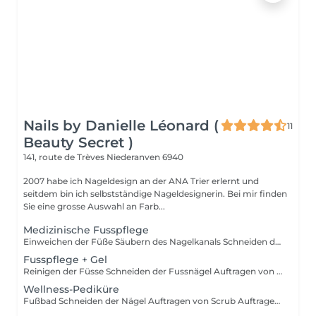
Nails by Danielle Léonard (
11
Beauty Secret )
141, route de Trèves
Niederanven 6940
2007 habe ich Nageldesign an der ANA Trier erlernt und
seitdem bin ich selbstständige Nageldesignerin. Bei mir finden
Sie eine grosse Auswahl an Farb...
Medizinische Fusspflege
Einweichen der Füße Säubern des Nagelkanals Schneiden der Nägel Ausschneiden von eingewachsenen Nägeln Entfernung Von Hornhaut, Hühnerauge, Risse Creme bei Bedarf Pilzbehandlung
Fusspflege + Gel
Reinigen der Füsse Schneiden der Fussnägel Auftragen von Gel ob in Farbe oder Feiss Hält 2-3 Monate
Wellness-Pediküre
Fußbad Schneiden der Nägel Auftragen von Scrub Auftragen von Mask mit Einwirkungszeit Massage vom Fuß bis zum Bein Creme