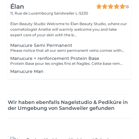
Élan
13
11, Rue de Luxembourg
Sandweiler L-5230
Élan Beauty Studio Welcome to Élan Beauty Studio, where our
cosmetologist Anette will warmly welcome you and take
expert care of your skin with the b...
Manucure Semi Permanent
Please notice that all our semi permanent veins comes with Manicure included
Manucure + renforcement Protein Base
Protein Base pour les ongles fins et fragiles. Cette base remplie de protéines ravivent et renforcent vos ongles. Il protège, renforce et restaure instantanément et au long terme les ongles. Formule douce et soignante qui protège la plaque naturelle de l ongle contre les agressions extérieures et les traumatismes mécaniques.
Manucure Man
Wir haben ebenfalls Nagelstudio & Pediküre in
der Umgebung von Sandweiler gefunden