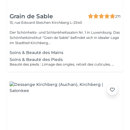
Grain de Sable
271
13, rue Edward Steichen
Kirchberg L-2540
Der Schönheits- und Schlankheitssalon Nr. 1 in Luxemburg. Das
Schönheitsinstitut "Grain de Sable" befindet sich in idealer Lage
im Stadtteil Kirchberg...
Soins & Beauté des Mains
Soins & Beauté des Pieds
Beauté des pieds : Limage des ongles, retrait des cuticules, utilisation de la râpe pour les callosités et massage avec crème hydratante. Pédicure : Beauté des pieds + traitement des ongles incarnés/infectés + utilisation du bistouri pour les callosités.