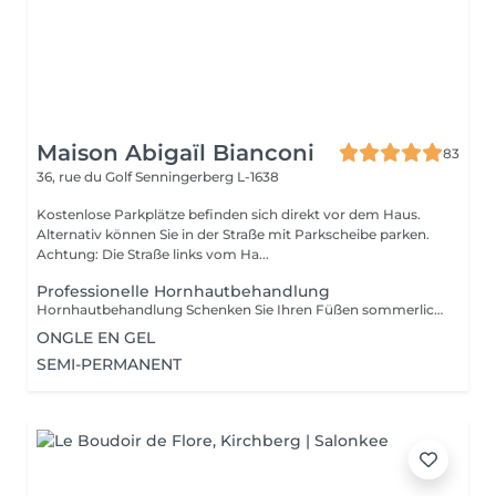
Maison Abigaïl Bianconi
83
36, rue du Golf
Senningerberg L-1638
Kostenlose Parkplätze befinden sich direkt vor dem Haus.
Alternativ können Sie in der Straße mit Parkscheibe parken.
Achtung: Die Straße links vom Ha...
Professionelle Hornhautbehandlung
Hornhautbehandlung Schenken Sie Ihren Füßen sommerliche Geschmeidigkeit mit unserer hochwirksamen professionellen Hornhautbehandlung. In nur 30 Minuten entfernen wir sanft raue und verhärtete Stellen für sichtbar glatte, weiche Füße. Das Ergebnis: zarte, gepflegte Füße bereit für Ihre Lieblingssandalen, genau rechtzeitig für die warmen Tage! Bitte beachten: Dies ist keine Pediküre Nägel und Nagellack sind nicht inbegriffen.
ONGLE EN GEL
SEMI-PERMANENT