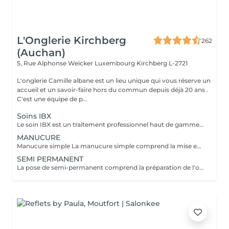
L'Onglerie Kirchberg
262
(Auchan)
5, Rue Alphonse Weicker Luxembourg
Kirchberg L-2721
L'onglerie Camille albane est un lieu unique qui vous réserve un
accueil et un savoir-faire hors du commun depuis déjà 20 ans .
C'est une équipe de p...
Soins IBX
Le soin IBX est un traitement professionnel haut de gamme qui répare et renforce les ongles naturels de l'intérieur. Sa technologie innovante pénètre au cur de l'ongle pour restaurer sa structure, limiter la casse et sublimer durablement l'ongle naturel. Idéal pour les ongles fragilisés,il s'intègre parfaitement a une pose de vernis pour une tenue optimale et des ongles visiblement plus forts.
MANUCURE
Manucure simple La manucure simple comprend la mise en forme des ongles, le soin de cuticules et l'application d'une base de soin enrichie en calcium. Idéale si vous souhaitez des ongles propres, nets et renforcés avec une finition naturelle ,sans couleur. Manucure avec vernis La manucure avec vernis comprend la mise en forme des ongles, le soin des cuticules et l'application d'un vernis classique de la couleur de votre choix. Parfaite si vous souhaitez une finition soignée et colorée tout en gardant un rendu naturel. Manucure japonaise La manucure japonaise comprend la mise en forme des ongles, le soin des cuticules et l'application d'une patte enrichie en kératine, cire d'abeille et minéraux, poli directement sur l'ongle. Elle nourrit, renforce et apporte une brillance naturelle durable, idéal pour les ongles fragiles, mots ou abîmer.
SEMI PERMANENT
La pose de semi-permanent comprend la préparation de l'ongle, la mise en forme, le soin des cuticules et l'application de la couleur choisie. Grâce à sa tenue longue durée, le semi-permanent offre une brillance parfaite et une tenue de 2 à 3 semaines, sans ecaillement, pour des ongles impeccables au quotidien.