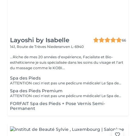
Layoshi by Isabelle
66
141, Route de Trèves
Niederanven L-6940
...Riche de mes 20 années d'expérience, Facialiste et Bio-
esthéticienne je suis spécialisée dans les soins du visage et l'art
du massage comme le KOBI...
Spa des Pieds
ATTENTION ceci n'est pas une pedicure médicale! Le Spa des pieds est un soin des pieds : - bain des pieds au sel, - coupe et limage des ongles, - pousse et coupe des cuticules, - rapage des talons à la spatule, - un gommage et l'application d'une crème nourrissante.
Spa des Pieds Premium
ATTENTION ceci n'est pas une pédicure médicale! Le Spa des pieds est un soin des pieds avec: - bain des pieds au sel, - coupe et limage des ongles, - pousse et coupe des cuticules, - rapage des talons à la spatule, - un gommage, - la pose d'un masque/chausson et un massage des pieds.
FORFAIT Spa des Pieds + Pose Vernis Semi-
Permanent