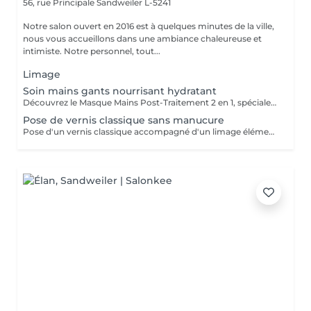
56, rue Principale
Sandweiler L-5241
Notre salon ouvert en 2016 est à quelques minutes de la ville,
nous vous accueillons dans une ambiance chaleureuse et
intimiste. Notre personnel, tout...
Limage
Soin mains gants nourrisant hydratant
Découvrez le Masque Mains Post-Traitement 2 en 1, spécialement conçu pour agir sur les signes visibles de l'âge : il agit à la fois sur les rides et les taches brunes, tout en hydratant en profondeur les ongles et cuticules. Ce masque combine un sérum régénérant et hydratant à des gants en cosméto-textile, offrant un confort optimal tout en favorisant l'absorption des actifs. La sensation de confort et d'hydratation est immédiate en les enfilant. Peut être appliqué lors d'un soin en cabine ou en onglerie.
Pose de vernis classique sans manucure
Pose d'un vernis classique accompagné d'un limage élémentaire des ongles. N'inclut PAS d'autres soins de manucure. . Tenez compte de rester par la suite quelques minutes en plus dans notre salon jusqu'à séchage complet.