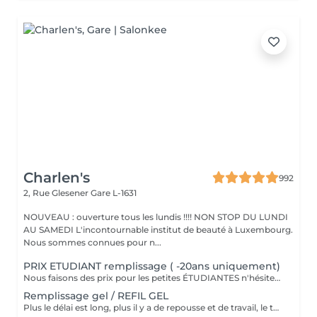
Charlen's
992
2, Rue Glesener
Gare L-1631
NOUVEAU : ouverture tous les lundis !!!! NON STOP DU LUNDI
AU SAMEDI L'incontournable institut de beauté à Luxembourg.
Nous sommes connues pour n...
PRIX ETUDIANT remplissage ( -20ans uniquement)
Nous faisons des prix pour les petites ÉTUDIANTES n'hésitez pas a passer
Remplissage gel / REFIL GEL
Plus le délai est long, plus il y a de repousse et de travail, le tarif s'adapte donc au temps écoulé depuis votre dernier rendez-vous. Merci de choisir le remplissage adapté