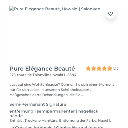
Pure Elégance Beauté
627
276, route de Thionville
Howald L-5884
Lust auf eine Wohlfühlpause? Gönnen Sie sich einen Moment
nur für sich selbst in unserem Schönheitssalon .
Maßgeschneiderte Behandlungen, die Sie ...
Semi-Permanant Signature
entfernung | semipermanenter | nagellack |
hände
Enthält : Trockene Maniküre: Entfernung der Farbe, Nagel formen, Reinigung der Nagelhaut und zum Abschluss einer Massage der Hände am Ende der trockenen Maniküre und eventuell am Ende mit einem stärkenden Lack überziehen.
La Création Intégrale | Ongles Naturel (pas de