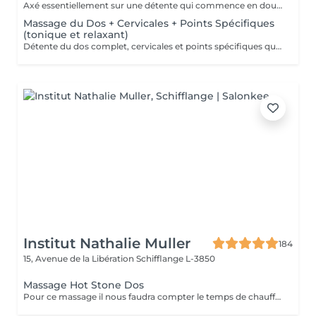
Axé essentiellement sur une détente qui commence en douceur pour finir en profondeur. Frictions. pétrissages et chaleur sont au programme. Pressions adaptées selon votre choix. douces ou fortes.Pour une action au niveau des cervicales vous pouvez opter pour le massage plus complet (Dos,cervicales et points spécifiques.).
Massage du Dos + Cervicales + Points Spécifiques
(tonique et relaxant)
Détente du dos complet, cervicales et points spécifiques qui soulageront fatigue musculaire, courbatures, rhumatismes.
Institut Nathalie Muller
184
15, Avenue de la Libération
Schifflange L-3850
Massage Hot Stone Dos
Pour ce massage il nous faudra compter le temps de chauffe des pierres Pour les soins le matin merci de prendre rendez vous à partir de 9h30