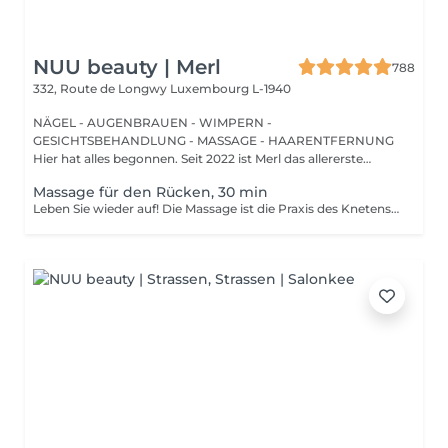
NUU beauty | Merl
788
332, Route de Longwy
Luxembourg L-1940
NÄGEL - AUGENBRAUEN - WIMPERN -
GESICHTSBEHANDLUNG - MASSAGE - HAARENTFERNUNG
Hier hat alles begonnen. Seit 2022 ist Merl das allererste
Zuhause der ...
Massage für den Rücken, 30 min
Leben Sie wieder auf! Die Massage ist die Praxis des Knetens oder Manipulierens der Muskeln und anderer Weichteile einer Person, um Stress zu reduzieren, Muskelschmerzen zu lindern, die Entspannung zu fördern und die Funktion des Immunsystems zu verbessern. Vorteile einer Rückenmassage für die Gesundheit: - reduziert Stress - entspannend - verbessert die Durchblutung - verbessert das Immunsystem des Körpers Wie wird die Rückenmassage für die Gesundheit durchgeführt? - Kopf und Nacken werden massiert - Schultern und Rücken werden massiert - Hände und Arme werden massiert Altersbeschränkungen: es gibt keine Altersbeschränkungen für dieses Verfahren. Empfehlungen nach dem Eingriff: nach dem Eingriff 2-3 Stunden keinen Sport und plötzliche Bewegungen machen. Frequenz: 1-2 Mal pro Woche, insgesamt 10 Mal. Wiederholen Sie den Eingriff alle 3-6 Monate.