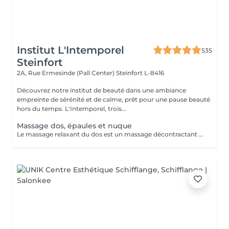
Institut L'Intemporel
535
Steinfort
2A, Rue Ermesinde (Pall Center)
Steinfort L-8416
Découvrez notre institut de beauté dans une ambiance
empreinte de sérénité et de calme, prêt pour une pause beauté
hors du temps. L'Intemporel, trois...
Massage dos, épaules et nuque
Le massage relaxant du dos est un massage décontractant englobant le dos, les cervicales et la nuque. Les muscles du dos, particulièrement sollicités pour tenir le corps droit, sont décontractés en profondeur lors de ce massage.