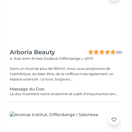
Arboria Beauty
390
4, Rue John Ernest Dolibois
Differdange L-4573
Dans un local de plus de 160m2, nous vous proposons de
l'esthétique, du bien-être, de la coiffure mais également un
espace solarium. Le tout, toujours...
Massage du Dos
Le dos maintient notre anatomie et subit d'importantes tensions liées au stress, à la fatigue, au froid, aux mauvaises positions... Le massage du dos permet de dénouer les tensions, détendre les muscles, soulage les courbatures et les contractions. Le massage du dos est une véritable source de bien être et de détente. Il a un effet bénéfique de façon locale mais aussi sur la détente générale. Senteurs aux choix: Fleur de Tiaré, Thé vert Jasmin, Rose Litchi, Cédra Passion