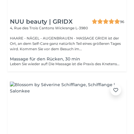
NUU beauty | GRIDX
96
4, Rue des Trois Cantons
Wickrange L-3980
HAARE - NÄGEL - AUGENBRAUEN - MASSAGE GRIDX ist der
Ort, an dem Self-Care ganz natürlich Teil eines größeren Tages
wird. Kommen Sie vor dem Besuch im...
Massage für den Rücken, 30 min
Leben Sie wieder auf! Die Massage ist die Praxis des Knetens oder Manipulierens der Muskeln und anderer Weichteile einer Person, um Stress zu reduzieren, Muskelschmerzen zu lindern, die Entspannung zu fördern und die Funktion des Immunsystems zu verbessern. Vorteile einer Rückenmassage für die Gesundheit: - reduziert Stress - entspannend - verbessert die Durchblutung - verbessert das Immunsystem des Körpers Wie wird die Rückenmassage für die Gesundheit durchgeführt? - Kopf und Nacken werden massiert - Schultern und Rücken werden massiert - Hände und Arme werden massiert Altersbeschränkungen: es gibt keine Altersbeschränkungen für dieses Verfahren. Empfehlungen nach dem Eingriff: nach dem Eingriff 2-3 Stunden keinen Sport und plötzliche Bewegungen machen. Frequenz: 1-2 Mal pro Woche, insgesamt 10 Mal. Wiederholen Sie den Eingriff alle 3-6 Monate.