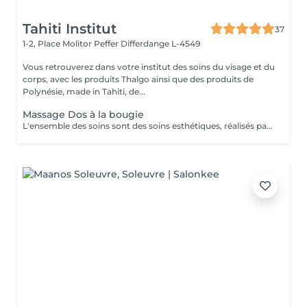
Tahiti Institut
37
1-2, Place Molitor Peffer
Differdange L-4549
Vous retrouverez dans votre institut des soins du visage et du
corps, avec les produits Thalgo ainsi que des produits de
Polynésie, made in Tahiti, de...
Massage Dos à la bougie
L'ensemble des soins sont des soins esthétiques, réalisés par des esthéticiennes diplômées. Ils n'ont pas de visée médicale et les massages ne sont aucunement sexuels. Vous avez pris rendez-vous dans un institut de beauté. Merci de respecter le personnel