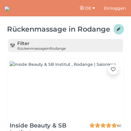
DE
Einloggen
Rückenmassage
in
Rodange
Filter
Rückenmassage
in
Rodange
Inside Beauty & SB
60