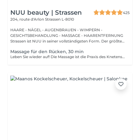
NUU beauty | Strassen
425
204, route d'Arlon
Strassen L-8010
HAARE - NÄGEL - AUGENBRAUEN - WIMPERN -
GESICHTSBEHANDLUNG - MASSAGE - HAARENTFERNUNG
Strassen ist NUU in seiner vollständigsten Form. Der größte
Sal...
Massage für den Rücken, 30 min
Leben Sie wieder auf! Die Massage ist die Praxis des Knetens oder Manipulierens der Muskeln und anderer Weichteile einer Person, um Stress zu reduzieren, Muskelschmerzen zu lindern, die Entspannung zu fördern und die Funktion des Immunsystems zu verbessern. Vorteile einer Rückenmassage für die Gesundheit: - reduziert Stress - entspannend - verbessert die Durchblutung - verbessert das Immunsystem des Körpers Wie wird die Rückenmassage für die Gesundheit durchgeführt? - Kopf und Nacken werden massiert - Schultern und Rücken werden massiert - Hände und Arme werden massiert Altersbeschränkungen: es gibt keine Altersbeschränkungen für dieses Verfahren. Empfehlungen nach dem Eingriff: nach dem Eingriff 2-3 Stunden keinen Sport und plötzliche Bewegungen machen. Frequenz: 1-2 Mal pro Woche, insgesamt 10 Mal. Wiederholen Sie den Eingriff alle 3-6 Monate.