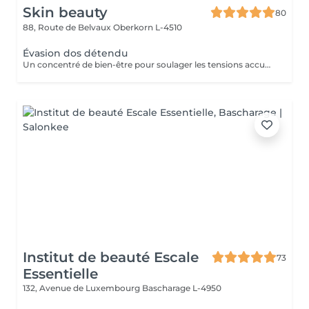
Skin beauty
80
88, Route de Belvaux
Oberkorn L-4510
Évasion dos détendu
Un concentré de bien-être pour soulager les tensions accumulées. Ce massage ciblé du dos, de la nuque et des épaules combine des manuvres enveloppantes et profondes pour libérer le stress et apporter une sensation immédiate de légèreté. Idéal pour une pause relaxante en pleine journée.
Institut de beauté Escale
73
Essentielle
132, Avenue de Luxembourg
Bascharage L-4950