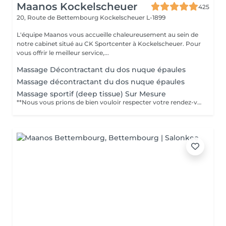
Maanos Kockelscheuer
425
20, Route de Bettembourg
Kockelscheuer L-1899
L'équipe Maanos vous accueille chaleureusement au sein de
notre cabinet situé au CK Sportcenter à Kockelscheuer. Pour
vous offrir le meilleur service,...
Massage Décontractant du dos nuque épaules
Massage décontractant du dos nuque épaules
Massage sportif (deep tissue) Sur Mesure
**Nous vous prions de bien vouloir respecter votre rendez-vous** En prenant rendez-vous, vous occupez une place, dont une autre personne aurait éventuellement besoin. Tout rendez-vous non annulé 24h en avance, est susceptible d'être facturé. (Si vous ne pouvez pas vous présenter à votre RDV, proposez-le éventuellement à un proche ou à un ami) Toute l'équipe DE MASSEUR vous remercie pour votre respect et votre compréhension ____________________________________________________________________________________ **Please keep your appointment ** By making an appointment, you occupy a place, which another person may need. Any appointment that is not cancelled 24 hours in advance may be charged. (If you are unable to attend your appointment, suggest it to a family member or a friend). The whole DE MASSEUR team thanks you for your respect and understanding.