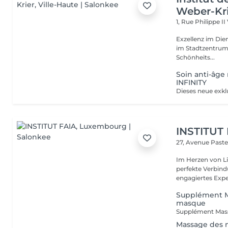
Weber-Kr
1, Rue Philippe II
Exzellenz im Dienst der Schönheit!
im Stadtzentrum u
Schönheits...
Soin anti-âg
INFINITY
INSTITUT
27, Avenue Past
Im Herzen von Li
perfekte Verbindu
engagiertes Expe
Supplément M
masque
Massage des 