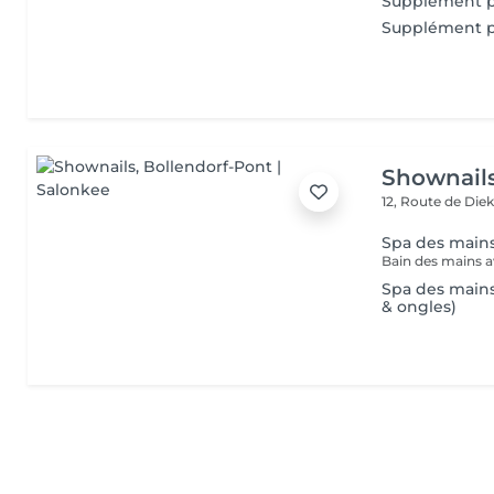
Supplément p
Supplément p
Shownail
12, Route de Die
Spa des main
Spa des mains 
& ongles)