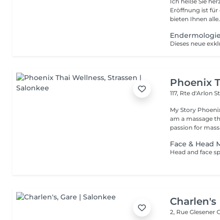
Ich heiße Sie he
Eröffnung ist fü
bieten Ihnen alle.
Endermologie 
Phoenix T
117, Rte d'Arlon
S
My Story Phoenix
am a massage the
passion for massa
Face & Head 
Charlen's
2, Rue Glesener
G