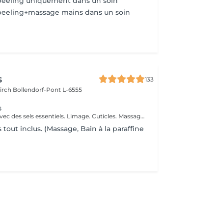
eeling uniquement dans un soin
eeling+massage mains dans un soin
s
133
kirch
Bollendorf-Pont L-6555
s
Bain des mains avec des sels essentiels. Limage. Cuticles. Massage des mains
tout inclus. (Massage, Bain à la paraffine