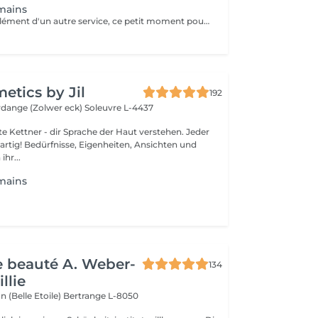
mains
Seul ou en complément d'un autre service, ce petit moment pour soi vous aide à vous détendre.
tics by Jil
192
erdange (Zolwer eck)
Soleuvre L-4437
Kettner - dir Sprache der Haut verstehen. Jeder
gartig! Bedürfnisse, Eigenheiten, Ansichten und
ihr...
mains
de beauté A. Weber-
134
llie
n (Belle Etoile)
Bertrange L-8050