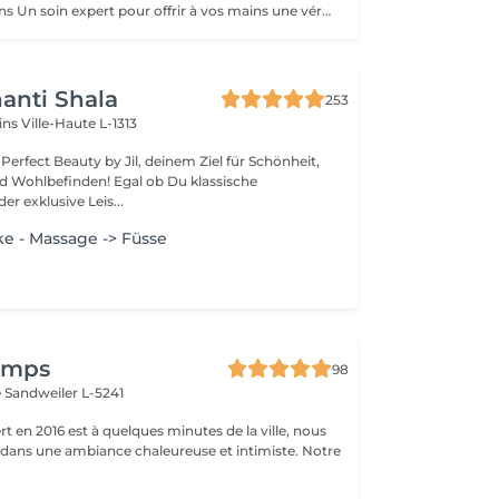
Massage des Mains Un soin expert pour offrir à vos mains une véritable parenthèse de bien-être. Ce massage complet de 30 minutes dénoue les tensions, stimule la circulation et nourrit la peau en profondeur. Grâce à des manuvres enveloppantes et précises, il procure une sensation immédiate de légèreté et de relaxation. Idéal pour soulager les mains sollicitées au quotidien, améliorer la souplesse articulaire et apaiser l'esprit. Un moment de soin et d'attention, réalisé avec expertise, pour des mains douces, détendues et parfaitement ressourcées.
anti Shala
253
cins
Ville-Haute L-1313
erfect Beauty by Jil, deinem Ziel für Schönheit,
den! Egal ob Du klassische
r exklusive Leis...
ke - Massage -> Füsse
temps
98
e
Sandweiler L-5241
t en 2016 est à quelques minutes de la ville, nous
 dans une ambiance chaleureuse et intimiste. Notre