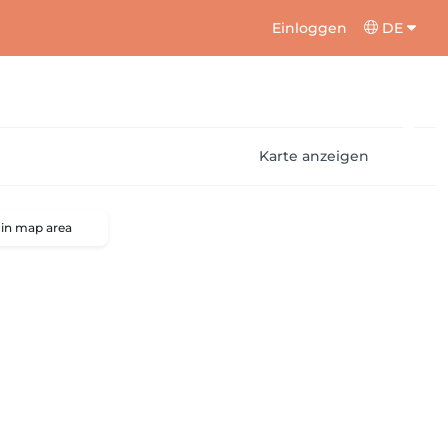
Einloggen
DE
Karte anzeigen
 in map area