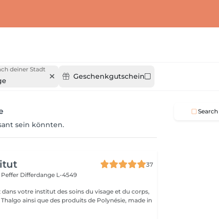
ch deiner Stadt
Geschenkgutschein
ge
e
Search
ssant sein könnten.
itut
37
r Peffer
Differdange L-4549
dans votre institut des soins du visage et du corps,
s Thalgo ainsi que des produits de Polynésie, made in