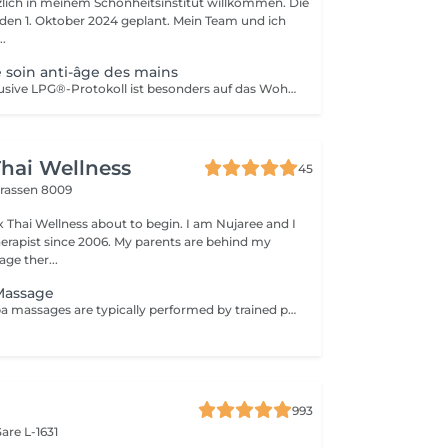
rzlich in meinem Schönheitsinstitut willkommen. Die
r den 1. Oktober 2024 geplant. Mein Team und ich
..
soin anti-âge des mains
Dieses neue exklusive LPG®-Protokoll ist besonders auf das Wohlbefinden der Verbraucher bedacht und stellt eine Allianz aus Technik dar, die auf der patentierten Technologie des CelluM6 Alliance®-Geräts und der Sensorik für eine sofortige und dauerhafte Wirkung auf den Körper basiert. Und dies dank einer Reihe von Manövern, die sowohl vom Alliance®-Behandlungskopf, dem Auflegen einer Maske als auch von den Händen des Behandlers ausgeführt werden
hai Wellness
45
trassen 8009
 Thai Wellness about to begin. I am Nujaree and I
rapist since 2006. My parents are behind my
ge ther...
Massage
Head and face spa massages are typically performed by trained professionals in spa or wellness centers, providing a range of benefits including deep stress relief, a refreshed and revitalized feeling, eased muscle tightness, and enhanced skin health.
993
are L-1631