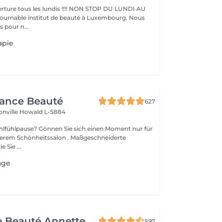
ture tous les lundis !!!! NON STOP DU LUNDI AU
pour n...
apie
gance Beauté
627
onville
Howald L-5884
Sie sich einen Moment nur für
Schönheitssalon . Maßgeschneiderte
 Sie ...
age
de Beauté Annette
597