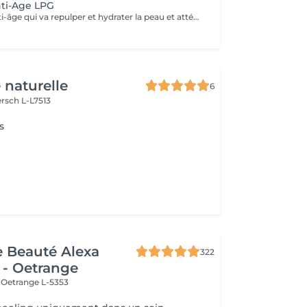
nti-Age LPG
Veritable soin anti-âge qui va repulper et hydrater la peau et atténuer les taches. Nettoyage, gommage, massage mécanique, gants avec principes actifs. Les mains sont toujours exposées à l'air et sont sujettes à un vieillissement plus rapides de la peau.NOUS AVONS LA DERNIERE MACHINE LPG DE 2025 LPG INFINITY, ENCORE PLUS DE RESULTAT
 naturelle
6
rsch L-L7513
s
de Beauté Alexa
322
 - Oetrange
e
Oetrange L-5353