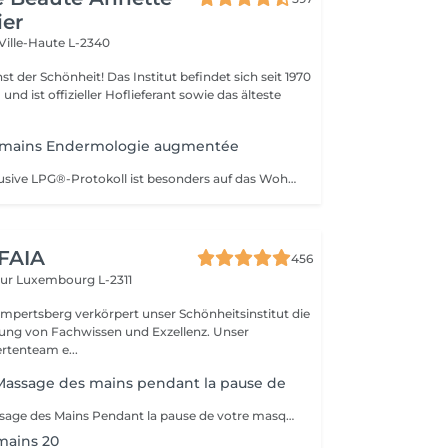
ier
Ville-Haute L-2340
 Das Institut befindet sich seit 1970
nd ist offizieller Hoflieferant sowie das älteste
e mains Endermologie augmentée
Dieses neue exklusive LPG®-Protokoll ist besonders auf das Wohlbefinden der Verbraucher bedacht und stellt eine Allianz aus Technik dar, die auf der patentierten Technologie des CelluM6 Alliance®-Geräts und der Sensorik für eine sofortige und dauerhafte Wirkung auf den Körper basiert. Und dies dank einer Reihe von Manövern, die sowohl vom Alliance®-Behandlungskopf, dem Auflegen einer Maske als auch von den Händen des Behandlers ausgeführt werden
 FAIA
456
eur
Luxembourg L-2311
mpertsberg verkörpert unser Schönheitsinstitut die
ng von Fachwissen und Exzellenz. Unser
rtenteam e...
assage des mains pendant la pause de
Supplément Massage des Mains Pendant la pause de votre masque, offrez-vous un massage des mains de 15 minutes. Un moment de pure détente qui libère les tensions, nourrit la peau et prolonge le bien-être. Un geste apprécié de nos clientes pour sublimer leur soin visage.
mains 20