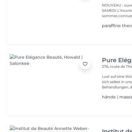
NOUVEAU : ouver
SAMEDI L'incontournable institut de beauté à Luxembourg. Nous
sommes connues 
paraffine ther
Pure Elé
276, route de Thi
Lust auf eine Wohlfühlpause? Gönnen 
sich selbst in unserem 
Behandlungen, die
hände | mass
Institut 