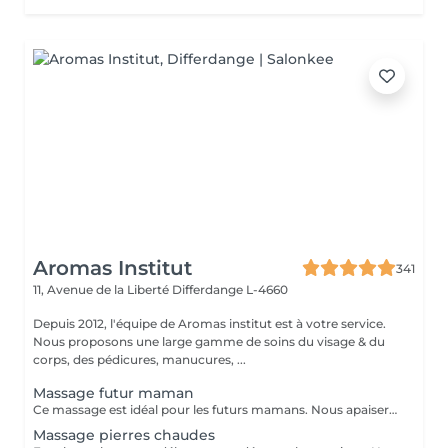
Aromas Institut
341
11, Avenue de la Liberté
Differdange L-4660
Depuis 2012, l'équipe de Aromas institut est à votre service.
Nous proposons une large gamme de soins du visage & du
corps, des pédicures, manucures, ...
Massage futur maman
Ce massage est idéal pour les futurs mamans. Nous apaiserons les tensions que vous ressentez dans le corps grâce à un massage doux et adapté. Laissez-vous bercer par la musique ambiante et masser par les mains d'une professionnelle. A s'offrir ou à offrir :-) Nous vous prions de bien vouloir respecter votre rendez-vous. En prenant rendez-vous, vous occupez une place, dont une autre personne aurait éventuellement besoin. Tout rendez-vous non annulé 24h en avance, est susceptible d'être facturé. (Si vous ne pouvez pas vous présenter à votre RDV, proposez-le éventuellement à un proche ou à un ami) Toute l'équipe de Aromas Institut vous remercie pour votre respect et votre compréhension.
Massage pierres chaudes