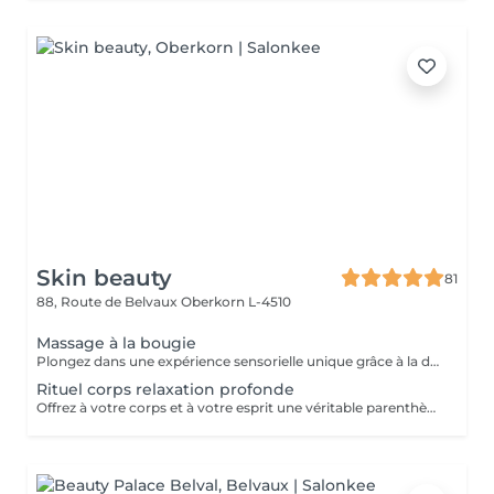
Skin beauty
81
88, Route de Belvaux
Oberkorn L-4510
Massage à la bougie
Plongez dans une expérience sensorielle unique grâce à la douce chaleur d'une bougie fondante aux huiles précieuses. La cire tiède se transforme en un élixir nourrissant qui glisse sur votre peau, offrant un massage fluide, relaxant et profondément hydratant. Un véritable voyage des sens pour une détente absolue.
Rituel corps relaxation profonde
Offrez à votre corps et à votre esprit une véritable parenthèse hors du temps. Ce soin allie des manuvres enveloppantes et des pressions douces pour libérer les tensions et rééquilibrer les énergies. Chaque geste est pensé pour vous plonger dans un état de détente absolue. Laissez-vous emporter par cette bulle de sérénité où chaque instant est une invitation au lâcher-prise. Ressortez léger(e), apaisé(e) et profondément revitalisé(e)