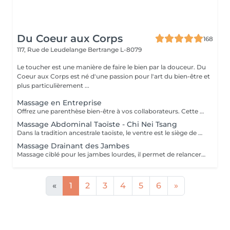
Du Coeur aux Corps
168
117, Rue de Leudelange
Bertrange L-8079
Le toucher est une manière de faire le bien par la douceur. Du
Coeur aux Corps est né d'une passion pour l'art du bien-être et
plus particulièrement ...
Massage en Entreprise
Offrez une parenthèse bien-être à vos collaborateurs. Cette pause relaxante leur permettra de libérer les tensions musculaires, de détendre l'esprit et de leur apporter une reconnaissance en prenant soin de leur confort. Le massage amma assis est une technique de toucher et d'enchainement de manoeuvres qui se pratique en position assise sur une personne habillée. Elle cible essentiellement les épaules, le dos, la nuque, les hanches, les bras, les mains et la tête, mais peut être adapté à chaque besoin de vos collaborateurs.
Massage Abdominal Taoïste - Chi Nei Tsang
Dans la tradition ancestrale taoïste, le ventre est le siège de nos émotions. Le Chi Nei Tsang s'appuie sur les organes internes du corps (foie, rate, pancréas, estomac, intestin). Cette technique permet de désintoxiquer et fortifier le corps, de restructurer les viscères et de libérer les blocages physiques et émotionnels en passant par un maniement dynamique et agréable de l'abdomen. Une séance qui offre de nombreuses perspectives sur votre être intérieur.
Massage Drainant des Jambes
Massage ciblé pour les jambes lourdes, il permet de relancer la circulation sanguine et de drainer les toxines du corps tout en procurant une sensation de légèreté.
«
1
2
3
4
5
6
»