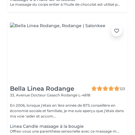
Le massage du corps entier à l'huile de chocolat est utilisé pour détendre vos sens. C'est un massage fantastique pour les maux, les douleurs, le soulagement de l'anxiété, la lutte contre le stress, ce qui le rend excessivement apaisant et calmant. Réservez une seule séance de massage aromathérapeutique chez nous et laissez-vous envoûter et émerveiller par la sensation fantastique que vous ressentirez après la session. Vous voudriez la subir plusieurs fois.
Bella Linea Rodange
123
33, Avenue Docteur Gaasch
Rodange L-4818
En 2006, lorsque j'étais en 1ère année de BTS conseillère en
économie sociale et familiale, je me suis aperçu que j'étais dans
ma voie 'aider et accom...
Linea Candle massage à la bougie
Offrez-vous une parenthèse sensorielle avec ce massage moderne et réconfortant. La bougie de massage, une fois fondue, se transforme en une huile tiède et onctueuse, appliquée délicatement sur la peau. Cette chaleur douce se combine à des manuvres enveloppantes et relaxantes, apportant une détente immédiate. Les bénéfices : Détente profonde et chaleur réconfortante Peau nourrie et satinée grâce à l'huile fondue Apaisement du corps et de l'esprit Expérience sensorielle unique et cocooning Un rituel idéal pour s'offrir un moment de douceur, parfait en période de stress ou de fatigue.