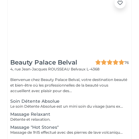
Beauty Palace Belval
76
4, rue Jean-Jacques ROUSSEAU
Belvaux L-4368
Bienvenue chez Beauty Palace Belval, votre destination beauté
et bien-être où les professionnelles de la beauté vous
accueillent avec plaisir pour des...
Soin Détente Absolue
Le soin Détente Absolue est un mini soin du visage (sans extraction des points noirs) et un massage du corps d'une durée totale de 1h30. On commence par un massage relaxant sur la face arrière, jambes puis dos. Face avant mini soin visage (nettoyant + gommage #FACE PERFECTION) massage du décolleté, du visage et pendant la pose du masque, on effectue un massage relaxant sur les jambes et pieds. Un soin cocooning tout en douceur.
Massage Relaxant
Détente et relaxation.
Massage "Hot Stones"
Massage de 1h15 effectué avec des pierres de lave volcaniques (Basalt) chauffées jusqu'à 60°C, elles vont absorber les énergies négatives et donner des énergies positives. A la fin du soin il y a la phase de 15 min de relaxation avec des pierres semi précieuses (froides) positionnées sur les chakras pour les réaligner et enlever les blocages. Après ce soin on se sent comme vidé de quelque chose, serein et relaxé.