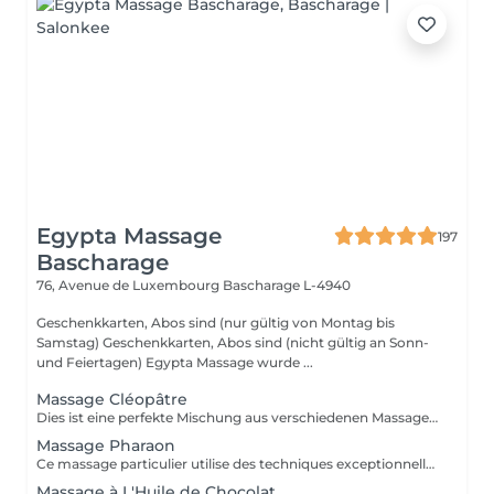
Egypta Massage
197
Bascharage
76, Avenue de Luxembourg
Bascharage L-4940
Geschenkkarten, Abos sind (nur gültig von Montag bis
Samstag) Geschenkkarten, Abos sind (nicht gültig an Sonn-
und Feiertagen) Egypta Massage wurde ...
Massage Cléopâtre
Dies ist eine perfekte Mischung aus verschiedenen Massagen, die aus Lymph-, Reflexzonen-, Shiatsu, Aroma- und Kräuter- oder Hot Stone Massage besteht. Wir verwenden eine einzigartige Mischung aus Bio-Parfümölen wie: Jojobaöl, Jasmin, Papyrusöl, Eukalyptus, Sandelholz und Argan. Sie werden für die Körpermassage verwendet und dienen auch der Seelenreinigung.
Massage Pharaon
Ce massage particulier utilise des techniques exceptionnelles comme (réflexologie des pieds et des mains, acupression, étirement doux et libération des tissus profonds). Il permet dans l'ordre de se débarrasser de l'accumulation douloureuse d'acide lactique qui se développe en raison d'un entraînement sportif intensif ou de longues heures de travail stressantes. En outre, il s'agit d'une méthode de traitement spécialisée pour les problèmes musculaires dus aux spasmes.
Massage à L'Huile de Chocolat