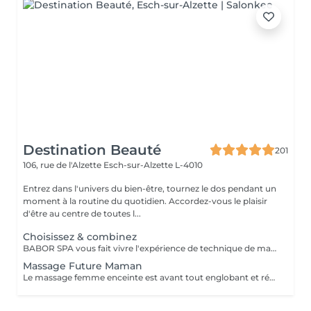
Destination Beauté
201
106, rue de l'Alzette
Esch-sur-Alzette L-4010
Entrez dans l'univers du bien-être, tournez le dos pendant un
moment à la routine du quotidien. Accordez-vous le plaisir
d'être au centre de toutes l...
Choisissez & combinez
BABOR SPA vous fait vivre l'expérience de technique de massage grâce à des arômes délicats, des textures caressantes et des soins efficaces. Que voulez-vous ressentir ? Décidez vous même! SHAPING FOR BODY - Modèle mes sens. Définit une silhouette séduisante et affinée. ENERGIZING LIME MANDARIN - Eveille mes sens. Met tous les sens en éveil et apporte vivacité à la peau. RELAXING LAVENDER MINT - Relaxe mes sens. Caresse la peau et apporte une peau intérieure totale. BALANCING CASHMERE WOOD - Renforce mes sens. Apporte force intérieure et une peau plus résistante.
Massage Future Maman
Le massage femme enceinte est avant tout englobant et réconfortant. Ce massage utilise des techniques spécifiques permettant de soulager les tensions musculaires particulières pendant la grossesse.