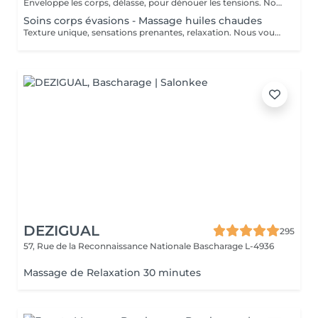
Enveloppe les corps, délasse, pour dénouer les tensions. Nous vous prions de bien vouloir respecter votre rendez-vous. En prenant rendez-vous, vous occupez une place, dont une autre personne aurait éventuellement besoin. Tout rendez-vous non annulé 24h en avance, est susceptible d'être facturé. (Si vous ne pouvez pas vous présenter à votre RDV, proposez-le éventuellement à un proche ou à un ami) Toute l'équipe de Aromas Institut vous remercie pour votre respect et votre compréhension.
Soins corps évasions - Massage huiles chaudes
Texture unique, sensations prenantes, relaxation. Nous vous prions de bien vouloir respecter votre rendez-vous. En prenant rendez-vous, vous occupez une place, dont une autre personne aurait éventuellement besoin. Tout rendez-vous non annulé 24h en avance, est susceptible d'être facturé. (Si vous ne pouvez pas vous présenter à votre RDV, proposez-le éventuellement à un proche ou à un ami) Toute l'équipe de Aromas Institut vous remercie pour votre respect et votre compréhension.
DEZIGUAL
295
57, Rue de la Reconnaissance Nationale
Bascharage L-4936
Massage de Relaxation 30 minutes