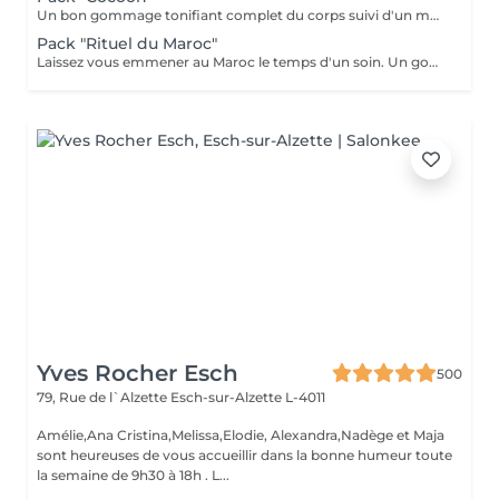
Un bon gommage tonifiant complet du corps suivi d'un massage détente du corps 1h, beauté des pieds et manucure.
Pack "Rituel du Maroc"
Laissez vous emmener au Maroc le temps d'un soin. Un gommage complet du corps avec au choix le "gommage à la fleur d'oranger" ou le "gommage au savon noir bio", suivi d'un massage d'une heure "Escale à Marrakech". Un voyage sensoriel parfumé à la fleur d'oranger ou à l'essence d'eucalyptus. Un thé à la menthe vous sera servi après le soin.
Yves Rocher Esch
500
79, Rue de l`Alzette
Esch-sur-Alzette L-4011
Amélie,Ana Cristina,Melissa,Elodie, Alexandra,Nadège et Maja
sont heureuses de vous accueillir dans la bonne humeur toute
la semaine de 9h30 à 18h . L...