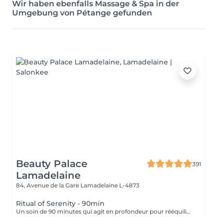
Wir haben ebenfalls Massage & Spa in der
Umgebung von Pétange gefunden
Beauty Palace
391
Lamadelaine
84, Avenue de la Gare
Lamadelaine L-4873
Ritual of Serenity - 90min
Un soin de 90 minutes qui agit en profondeur pour rééquilibrer corps et esprit. Il combine un massage intensif du cuir chevelu, des manuvres enveloppantes sur la nuque, les épaules et le haut du dos, ainsi que l'utilisation de serviettes chaudes et d'huiles aromatiques apaisantes. Idéal en période de fatigue ou de stress chronique, ce rituel favorise le sommeil, libère les tensions musculaires et revitalise le cuir chevelu. Un séchage professionnel des cheveux est inclus à la fin, pour prolonger le bien-être jusqu'à la dernière minute.