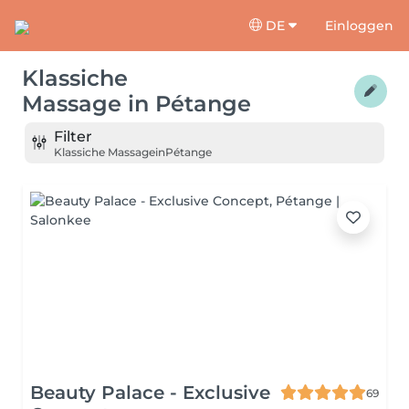
DE
Einloggen
Klassiche
Massage
in
Pétange
Filter
Klassiche Massage
in
Pétange
Beauty Palace - Exclusive
69