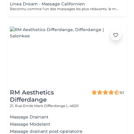
Linea Dream - Massage Californien
Reconnu comme l'un des massages les plus relaxants, le massage californien est un rituel complet qui allie douceur et efficacité. Les gestes fluides, continus et enveloppants, associés à des huiles tièdes, favorisent un lâcher-prise immédiat. Les tensions physiques se relâchent, l'esprit s'apaise et le corps retrouve équilibre et harmonie. Les bénéfices : Détente musculaire et émotionnelle Tensions débloquées en profondeur Amélioration de la circulation Sensation de bien-être global et abandon absolu Un rituel incontournable pour s'offrir un moment de relaxation profonde et retrouver sérénité et équilibre.
RM Aesthetics
83
Differdange
21, Rue Emile Mark
Differdange L-4620
Massage Drainant
Massage Modelant
Massage drainant post-opératoire