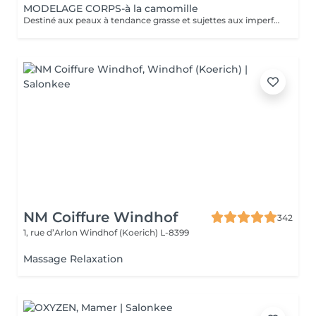
MODELAGE CORPS-à la camomille
Destiné aux peaux à tendance grasse et sujettes aux imperfections, ce soin purifie votre dos. Les mains de notre experte nettoient minutieusement votre peau et procèdent à un gommage désincrustant. Votre dos est net et purifié en profondeur. Bénéfices : Votre dos est net et purifié en profondeur.
NM Coiffure Windhof
342
1, rue d’Arlon
Windhof (Koerich) L-8399
Massage Relaxation