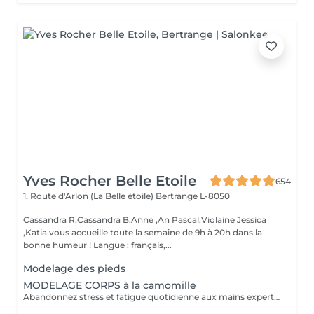
Yves Rocher Belle Etoile
654
1, Route d'Arlon (La Belle étoile)
Bertrange L-8050
Cassandra R,Cassandra B,Anne ,An Pascal,Violaine Jessica
,Katia vous accueille toute la semaine de 9h à 20h dans la
bonne humeur ! Langue : français,...
Modelage des pieds
MODELAGE CORPS à la camomille
Abandonnez stress et fatigue quotidienne aux mains expertes de notre estheticienne. Sa gestuelle manuelle libere instantanement chacun de vos points de tension depuis les pieds jusqu à la nuque Le doux parfum fleuri de la camomille enveloppe votre corps et apaise vos sens et votre esprit. lacher prise dans un incroyable moment de detente . Vous etes apaisée et detendue.