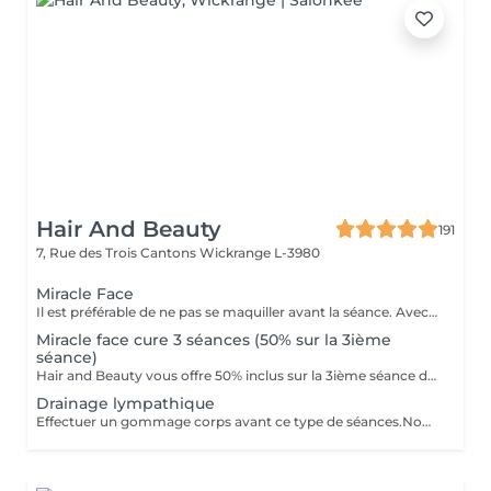
Hair And Beauty
191
7, Rue des Trois Cantons
Wickrange L-3980
Miracle Face
Il est préférable de ne pas se maquiller avant la séance. Avec un effet de lifting immédiat, ce massage facial draine, accentue les contours du visage et favorise la revitalisation naturelle de la peau. Il a pour fonction de drainer (poches,d'entretenir la jawline et d'entretenir un joli contour du visage. Avec des manoeuvres de drainage lymphatique et un massage très protocolaire cela permet d'obtenir un résultat aussi spécial que la version corporelle Renata Franca.
Miracle face cure 3 séances (50% sur la 3ième
séance)
Hair and Beauty vous offre 50% inclus sur la 3ième séance de votre abonnement
Drainage lympathique
Effectuer un gommage corps avant ce type de séances.Nous agissons sur la rétention d'eau,la cellulite aqueuse,adipeuse et fibreuse.Nous activons l'élimination des toxines accélerant la circulation de la lymphe et du sang. ..