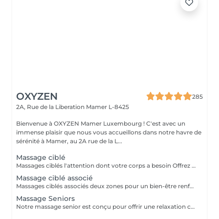
OXYZEN
285
2A, Rue de la Liberation
Mamer L-8425
Bienvenue à OXYZEN Mamer Luxembourg ! C'est avec un
immense plaisir que nous vous accueillons dans notre havre de
sérénité à Mamer, au 2A rue de la L...
Massage ciblé
Massages ciblés l'attention dont votre corps a besoin Offrez à une zone précise de votre corps un moment de bien-être sur mesure. Selon vos besoins, choisissez un massage du dos pour relâcher les tensions, du ventre pour retrouver confort, du crâne ou du visage pour apaiser le mental, des mains pour une détente subtile, ou optez pour la réflexologie plantaire afin de rééquilibrer l'ensemble du corps. Ces massages ciblés permettent de s'évader du quotidien et d'accéder à une relaxation profonde, où le temps semble s'arrêter. Idéal aussi comme idée cadeau personnalisée. Déconseillé aux femmes enceintes. Pour en savoir plus, cliquez ici : https://www.oxyzen.lu/massages/massages-cibles.html Avertissement : Nos soins sont dédiés au bien-être et à la relaxation. Ils ne remplacent pas un suivi médical et ne relèvent pas de la kinésithérapie.
Massage ciblé associé
Massages ciblés associés deux zones pour un bien-être renforcé Offrez à votre corps une attention personnalisée en choisissant deux zones à combiner parmi : le dos pour relâcher les tensions, le ventre pour retrouver confort, le crâne ou le visage pour apaiser le mental, les mains pour une détente subtile, ou encore la réflexologie plantaire pour rééquilibrer l'ensemble du corps. Ce soin associe précision et profondeur pour une détente globale, un moment d'évasion où le stress disparaît et où le temps semble s'arrêter. Parfait aussi comme idée cadeau sur mesure. Déconseillé aux femmes enceintes. Pour en savoir plus, cliquez ici : https://www.oxyzen.lu Avertissement : Nos soins sont dédiés au bien-être et à la relaxation. Ils ne remplacent pas un suivi médical et ne relèvent pas de la kinésithérapie.
Massage Seniors
Notre massage senior est conçu pour offrir une relaxation ciblée, quelle que soit la zone sollicitée. Il vise à détendre les muscles, à atténuer les raideurs et à soulager certaines douleurs, notamment celles liées à des problèmes comme l'arthrose. Avec l'âge, des zones telles que la nuque ou le bas du dos ont tendance à se raidir et à perdre en souplesse. Le massage de ces zones permet à la personne de retrouver un meilleur confort et une plus grande mobilité. Nous avons pris le temps d'étudier chaque détail pour vous offrir une expérience de bien-être authentique, vous permettant de vous évader du stress quotidien et de vous détendre pleinement. Découvrez également nos offres spéciales avec nos cartes FORFAITS disponibles sur notre site Web. Idéal également comme idée cadeau originale, pour surprendre et faire plaisir. Pour en savoir plus et découvrir l'ensemble de nos prestations, cliquez ici : https://www.oxyzen.lu Avertissement : Nos soins sont dédiés au bien-être et à la relaxation. Ils ne remplacent pas un suivi médical et ne relèvent pas de la kinésithérapie.