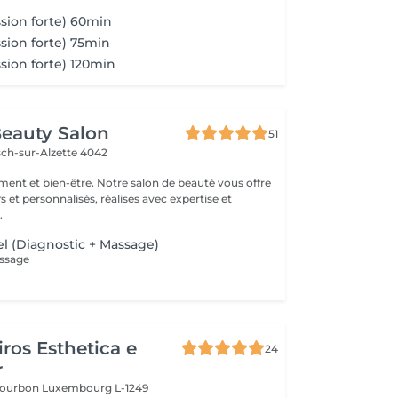
sion forte) 60min
sion forte) 75min
sion forte) 120min
eauty Salon
51
sch-sur-Alzette 4042
ement et bien-être. Notre salon de beauté vous offre
fs et personnalisés, réalises avec expertise et
.
l (Diagnostic + Massage)
assage
ros Esthetica e
24
r
 Bourbon
Luxembourg L-1249