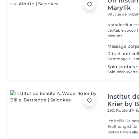
Un instan
Marylik
89 , rue de l'Alze
Notre institut e
véritable cocon ho
bien-êtr...
Massage corp
Rituel anti cel
Soin jambes 
Institut 
Krier by Bi
290, Route d'Arlo
Ich heiße Sie he
Eröffnung ist fü
bieten Ihnen alle.