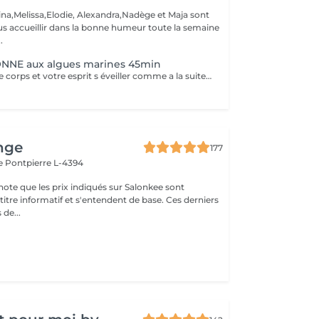
ina,Melissa,Elodie, Alexandra,Nadège et Maja sont
s accueillir dans la bonne humeur toute la semaine
.
NE aux algues marines 45min
Vous sentez votre corps et votre esprit s éveiller comme a la suite d un bain dans l OCEAN. Vous vous tonicité et leur confort. sentez légère et revitalisée. Vos jambes retrouvent leur tonicité et leur confort
nge
177
le
Pontpierre L-4394
note que les prix indiqués sur Salonkee sont
tre informatif et s'entendent de base. Ces derniers
 de...