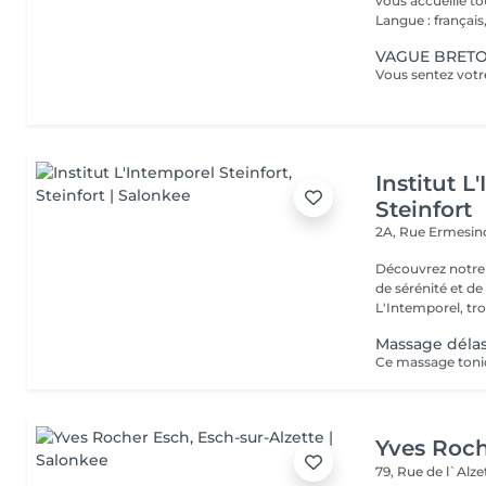
vous accueille t
Langue : français,.
VAGUE BRETON
Institut L
Steinfort
2A, Rue Ermesind
Découvrez notre
de sérénité et d
L'Intemporel, troi
Massage déla
Yves Roc
79, Rue de l`Alz