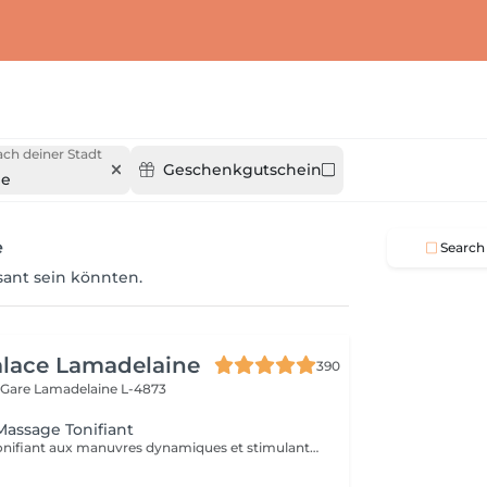
ch deiner Stadt
Geschenkgutschein
ge
e
Search
ssant sein könnten.
alace Lamadelaine
390
 Gare
Lamadelaine L-4873
Massage Tonifiant
Massage corps tonifiant aux manuvres dynamiques et stimulantes, conçu pour raffermir, relancer la circulation et redonner de l'énergie au corps. Un soin effet miracle qui laisse la peau tonifiée, le corps léger et revitalisé.