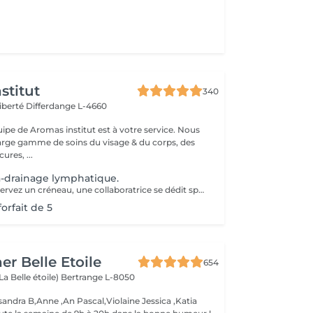
stitut
340
Liberté
Differdange L-4660
uipe de Aromas institut est à votre service. Nous
rge gamme de soins du visage & du corps, des
res, ...
-drainage lymphatique.
Lorsque vous réservez un créneau, une collaboratrice se dédit spécialement à vous durant cette heure, c'est pourquoi nous vous prions de nous avertir minimum 24h à l'avance en cas de désistement, sans quoi nous vous demanderons de régler la séance.Nous vous remercions de votre compréhension. Cette méthode venue du Brésil est principalement connue pour son massage lymphatique manuel drainant mais ce compose en réalité de 3 techniques différentes ! En effet la méthode Renata Franca, est une méthode revisité du drainage lymphatique traditionnel. La méthode devient une version plus tonique et plus ciblée du drainage lymphatique connu et pratiqué jusqu'à ce jour. Grâce à ces gestes toniques et fermes, ces pompages réguliers et un rythme plus rapide, il semblerait que la méthode Renata Franca permette d'obtenir des résultats plus rapides et visuellement impressionnants.
forfait de 5
er Belle Etoile
654
La Belle étoile)
Bertrange L-8050
andra B,Anne ,An Pascal,Violaine Jessica ,Katia