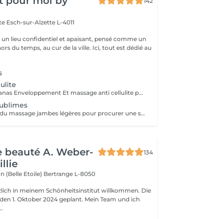
t pour moi by
142
tte
Esch-sur-Alzette L-4011
st un lieu confidentiel et apaisant, pensé comme un
rs du temps, au cur de la ville. Ici, tout est dédié au
s
lulite
Gommage à l ananas Enveloppement Et massage anti cellulite pour améliorer l aspect de la peau et la fermeté au noveau des zones traitées
sublimes
Soin découverte du massage jambes légères pour procurer une sensation de fraîcheur et atténuer l inconfort des jambes
de beauté A. Weber-
134
llie
n (Belle Etoile)
Bertrange L-8050
rzlich in meinem Schönheitsinstitut willkommen. Die
r den 1. Oktober 2024 geplant. Mein Team und ich
..