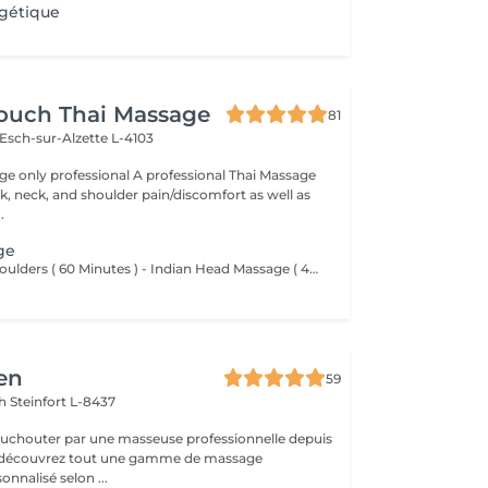
gétique
Touch Thai Massage
81
Esch-sur-Alzette L-4103
ssional A professional Thai Massage
ck, neck, and shoulder pain/discomfort as well as
.
ge
- Neck Back & Shoulders ( 60 Minutes ) - Indian Head Massage ( 45 Minutes )
en
59
ch
Steinfort L-8437
ouchouter par une masseuse professionnelle depuis
et découvrez tout une gamme de massage
nnalisé selon ...