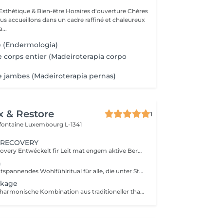
thétique & Bien-être Horaires d'ouverture Chères
us accueillons dans un cadre raffiné et chaleureux
...
 (Endermologia)
 corps entier (Madeiroterapia corpo
 jambes (Madeiroterapia pernas)
x & Restore
1
efontaine
Luxembourg L-1341
 RECOVERY
NARA Office Recovery Entwéckelt fir Leit mat engem aktive Beruff, déi ënner Middegkeet duerch Bildschiermaarbecht, Verspanungen am Hals- a Schëllerberäich, midd Aen, Energiemangel oder alldeeglechem Stress leiden. Office Reset 30 Min. · 69 € Eng intensiv Express-Behandlung, déi Verspanungen am Uewerkierper léist an de Geescht berouegt ideal, wann Dir nëmme wéineg Zäit hutt. Enthält: Massage vum ieweschte Réck Hals- a Schëllermassage Akupressur-Kappmassage Geziilt Uwendung vu waarme Steng Ofkillend Jademask fir d'Aen Resultater: Méi entspaant Muskelen E méi liicht Gefill am Kapp Entspaant an erfrëscht Aen E méi rouege Geescht Ideal fir an der Mëttespaus oder no der Aarbecht. Office Reset Plus 45 Min. · 89 € Eng méi intensiv Behandlung vum Uewerkierper, ergänzt duerch eng entspaanend Foussmassage fir midd a schwéier Féiss. Enthält: Massage vum ieweschte Réck Hals- a Schëllermassage Akupressur-Kappmassage Entspanend Foussmassage Geziilt Uwendung vu waarme Steng Ofkillend Jademask fir d'Aen Resultater: Manner Verspanungen duerch laangt Sëtzen Erfrëscht Féiss a Been Nei Energie E méi entspaan de Kierper an e méi rouege Geescht Executive Recovery 75 Min. · 139 € Eist komplett Ritual vu Kapp bis Fouss, speziell entwéckelt fir ugesammelte Stress an déif kierperlech Middegkeet ze reduzéieren. Enthält: Intensiv Réckmassage Hals- a Schëllermassage Akupressur-Kappmassage Akupressur vun den Hänn Foussreflexologie Geziilt Uwendung vu waarme Steng Entspanung vun den Ae mat enger ofkillender Jademask Resultater: Déif Entspanung vun de Muskelen E méi liichten a revitaliséierte Kierper E méi rouege Geescht Nei Balance a Vitalitéit All eis Behandlunge gi mat biologeschem Kokosnossueleg a biologeschen Aromatherapie-Ueleger duerchgefouert. Si maachen d'Haut mëll, reduzéieren d'Muskelverspanungen a fërderen eng déif Entspanung.
n
Ein besonders entspannendes Wohlfühlritual für alle, die unter Stress, Verspannungen oder geistiger Erschöpfung leiden. Die Kombination aus einer 60-minütigen Indischen Kopf- & Schultermassage und einer 30-minütigen Office-Syndrom Rücken- & Schultermassage konzentriert sich auf Kopfhaut, Nacken, Schultern und oberen Rücken, um Spannungen zu lösen und ein Gefühl von Leichtigkeit und Wohlbefinden zu schaffen. Enthalten sind: Indische Kopf- & Schultermassage 60 Min. Office-Syndrom Rücken- & Schultermassage 30 Min.
ckage
Genießen Sie die harmonische Kombination aus traditioneller thailändischer Gesichtsmassage und gezielter Entlastung des Oberkörpers. Dieses Paket vereint eine 60-minütige Thailändische Gesichtsmassage mit einer 30-minütigen Office-Syndrom Rücken- & Schultermassage, um Verspannungen zu lösen, die Haut frisch und strahlend wirken zu lassen und tiefe Entspannung zu fördern. Enthalten sind: Thailändische Gesichtsmassage 60 Min. Office-Syndrom Rücken- & Schultermassage 30 Min.