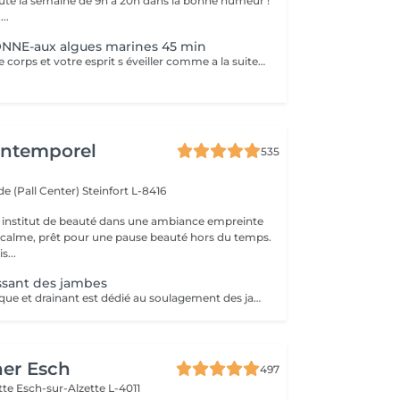
oute la semaine de 9h à 20h dans la bonne humeur !
..
NE-aux algues marines 45 min
Vous sentez votre corps et votre esprit s éveiller comme a la suite d un bain dans l OCEAN. Vous vous tonicité et leur confort. sentez légère et revitalisée. Vos jambes retrouvent leur tonicité et leur confort
'Intemporel
535
e (Pall Center)
Steinfort L-8416
 institut de beauté dans une ambiance empreinte
e calme, prêt pour une pause beauté hors du temps.
s...
ssant des jambes
Ce massage tonique et drainant est dédié au soulagement des jambes fatiguées. Vous retrouvez des jambes fraîches et légères pour une sensation de détente totale.
her Esch
497
ette
Esch-sur-Alzette L-4011