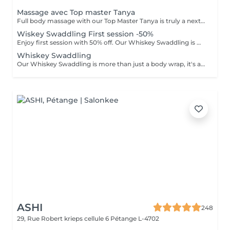
Massage avec Top master Tanya
Full body massage with our Top Master Tanya is truly a next-level experience. With more than 10 years of professional experience, she has an exceptional understanding of the body and its individual needs. Tanya adapts her technique exactly to what your body requires, often sensing it even before you do. This type of massage is designed to release tension, improve circulation, and promote deep relaxation. The treatment typically focuses on the back, shoulders, arms, legs, and other key tension areas, using smooth, flowing, and soothing massage techniques. Result: a feeling of lightness, relaxation, and renewed body comfort. Recommended frequency: from once a week to once a month, depending on your personal needs and stress level.
Wiskey Swaddling First session -50%
Enjoy first session with 50% off. Our Whiskey Swaddling is more than just a body wrap, it's a full-body ritual designed to detox, tone, and deeply nourish your skin. We tailor the wrap to your needs using active-rich formulas, then wrap you in bandages, film, and warmth to boost results. The gentle contrast in temperature combined with potent actives works wonders and the results speak for themselves: Benefits: -Body detox & inch loss -Firmer, smoother skin -Improved tone & circulation
Whiskey Swaddling
Our Whiskey Swaddling is more than just a body wrap, it's a full-body ritual designed to detox, tone, and deeply nourish your skin. We tailor the wrap to your needs using active-rich formulas, then wrap you in bandages, film, and warmth to boost results. The gentle contrast in temperature combined with potent actives works wonders and the results speak for themselves: Benefits: -Body detox & inch loss -Firmer, smoother skin -Improved tone & circulation
ASHI
248
29, Rue Robert krieps cellule 6
Pétange L-4702