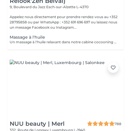
Relook'Zen Belval)
9, Boulevard du Jazz
Esch-sur-Alzette L-4370
Appelez nous directement pour prendre rendez-vous au +352
28795858 ou par WhatsApp : +352 691 696 697 ou laissez nous
un message Facebook ou Instagram...
Massage à l'huile
Un massage à l'huile relaxant dans notre cabine cocooning avec des doigts de fée, n'hésitez plus, appelez nous !! +352 28 795858 ou par facebook, instagram ou encore notre site internet!! JFG CLINIC BELVAL
NUU beauty | Merl
788
332, Route de Longwy
Luxembourg L-1940