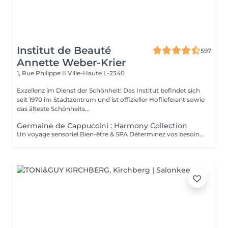
Institut de Beauté
597
Annette Weber-Krier
1, Rue Philippe II
Ville-Haute L-2340
Exzellenz im Dienst der Schönheit! Das Institut befindet sich
seit 1970 im Stadtzentrum und ist offizieller Hoflieferant sowie
das älteste Schönheits...
Germaine de Cappuccini : Harmony Collection
Un voyage sensoriel Bien-être & SPA Déterminez vos besoins à l'aide des 4 huiles essentielles ACTIMOOD.Pure sensation- Balance sensation- Zen sensation- Power sensation Exfoliation du corps -massage du corps- massage du cuir chevelu si souhaité- Laissez-vous emporter dans un voyage sensoriel grâce à un soin corporel adapté à vos besoins.