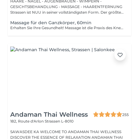
HAARE - NÄGEL - AUGENBRAUEN - WIMPERN -
GESICHTSBEHANDLUNG - MASSAGE - HAARENTFERNUNG
Strassen ist NUU in seiner vollständigsten Form. Der größte
Sal...
Massage für den Ganzkörper, 60min
Erhalten Sie Ihre Gesundheit! Massage ist die Praxis des Knetens oder Bearbeitens der Muskeln und anderer Weichteile einer Person, um Stress zu reduzieren, Muskelschmerzen zu lindern, die Entspannung zu fördern und die Funktion des Immunsystems zu verbessern. Vorteile einer Ganzkörpermassage für die Gesundheit: - reduziert Stress - entspannend - verbessert die Durchblutung - verbessert das Immunsystem des Körpers Wie wird eine Ganzkörpermassage durchgeführt? - Kopf und Nacken werden massiert - Schultern und Rücken werden massiert - Hände und Arme werden massiert - Füße und Beine werden massiert - der Bauch wird massiert Altersbeschränkungen: es gibt keine Altersbeschränkungen für dieses Verfahren. Empfehlungen nach dem Eingriff: nach dem Eingriff 2-3 Stunden keinen Sport und plötzliche Bewegungen machen. Frequenz: 1-2 Mal pro Woche, insgesamt 10 Mal. Wiederholen Sie den Eingriff alle 3-6 Monate.
Andaman Thai Wellness
255
182, Route d'Arlon
Strassen L-8010
SAWASDEE KA WELCOME TO ANDAMAN THAI WELLNESS
DISCOVER THE ESSENCE OF RELAXATION ANDAMAN THAI