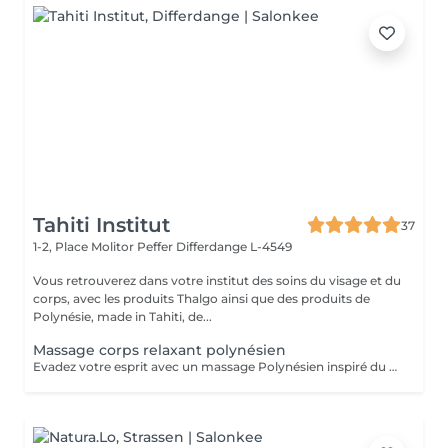
Tahiti Institut
37
1-2, Place Molitor Peffer
Differdange L-4549
Vous retrouverez dans votre institut des soins du visage et du
corps, avec les produits Thalgo ainsi que des produits de
Polynésie, made in Tahiti, de...
Massage corps relaxant polynésien
Evadez votre esprit avec un massage Polynésien inspiré du massage traditionnel Taurumi. Au véritable Monoï de Tahiti. Massage esthétique relaxant principalement effectué avec la douceur des avant-bras tel des mouvements ondulatoires qui suggèrent les vagues de la mer. Il débute par le cuir chevelu, sans huile, puis le Monoï est appliqué sur le reste du corps. L'ensemble des soins sont des soins esthétiques, réalisés par des esthéticiennes diplômées. Ils n'ont pas de visée médicale et les massages ne sont aucunement sexuels. Vous avez pris rendez-vous dans un institut de beauté. Merci de respecter le personnel