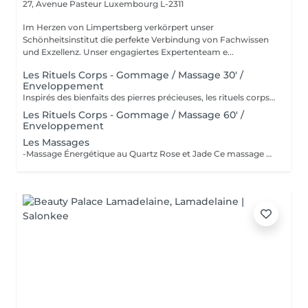
27, Avenue Pasteur
Luxembourg L-2311
Im Herzen von Limpertsberg verkörpert unser
Schönheitsinstitut die perfekte Verbindung von Fachwissen
und Exzellenz. Unser engagiertes Expertenteam e...
Les Rituels Corps - Gommage / Massage 30' /
Enveloppement
Inspirés des bienfaits des pierres précieuses, les rituels corps Gemology associent techniques de massage expertes et actifs minéraux pour offrir un moment de détente absolue. Chaque soin est conçu pour rééquilibrer, hydrater, raffermir ou détoxifier la peau, tout en apaisant le corps et l'esprit. Une expérience sensorielle unique, où luxe et efficacité se rencontrent pour révéler l'éclat naturel de votre peau.
Les Rituels Corps - Gommage / Massage 60' /
Enveloppement
Les Massages
-Massage Énergétique au Quartz Rose et Jade Ce massage unique associe la puissance vibratoire des pierres précieuses à des manuvres profondes et relaxantes. Grâce au quartz rose et au jade, il rééquilibre les énergies, relâche les tensions et réveille l'éclat intérieur. Un véritable soin holistique, pour le corps et l'esprit. -Massage Ressourçant Future Maman Spécialement conçu pour accompagner la femme enceinte en douceur, ce massage soulage les tensions, améliore la circulation et procure une profonde sensation de bien-être. Réalisé avec des mouvements enveloppants et des produits adaptés, il offre un moment précieux de connexion avec soi et avec bébé.