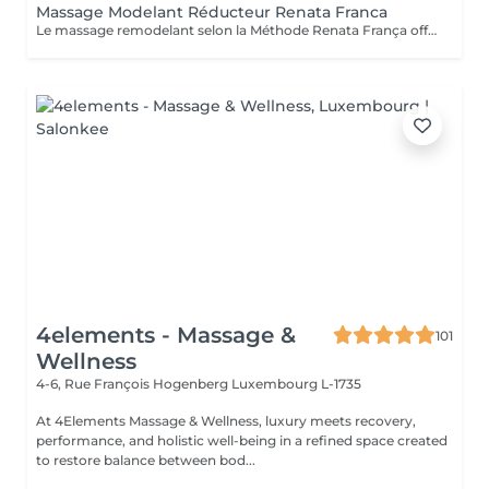
Massage Modelant Réducteur Renata Franca
Le massage remodelant selon la Méthode Renata França offre des résultats surprenants, car il a été conçu pour remodeler les adipocytes, c'est-à-dire déplacer la graisse vers les zones appropriées et ainsi mieux dessiner les contours du corps. Le pétrissage et les glissements ne sont que quelques-unes des manuvres qui promettent de redessiner la silhouette et d'offrir des courbes plus harmonieuses.
4elements - Massage &
101
Wellness
4-6, Rue François Hogenberg
Luxembourg L-1735
At 4Elements Massage & Wellness, luxury meets recovery,
performance, and holistic well-being in a refined space created
to restore balance between bod...