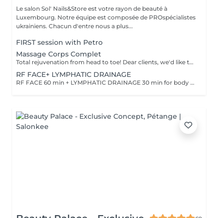
Le salon Sol' Nails&Store est votre rayon de beauté à
Luxembourg. Notre équipe est composée de PROspécialistes
ukrainiens. Chacun d'entre nous a plus...
FIRST session with Petro
Massage Corps Complet
Total rejuvenation from head to toe! Dear clients, we'd like to draw your attention to the fact that the actual massage time is indicated in parentheses next to the name of the massage. The duration list on the website includes time for room and client preparation. We strive to provide you with the highest quality and comfort. Thank you for your understanding. WHAT IS FULL BODY MASSAGE? It's a comprehensive massage that targets all major muscle groups, relieving stress, tension, and fatigue throughout the entire body. Using a combination of techniques, this treatment boosts circulation, relaxes the nervous system, and restores your natural energy balance. Ideal for those needing a full reset for both body and mind.
RF FACE+ LYMPHATIC DRAINAGE
RF FACE 60 min + LYMPHATIC DRAINAGE 30 min for body Your face lifts. Your body drains. Two systems working together to provide the full experience.