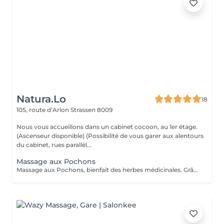
Natura.Lo
18
105, route d’Arlon
Strassen 8009
Nous vous accueillons dans un cabinet cocoon, au 1er étage.
(Ascenseur disponible) (Possibilité de vous garer aux alentours
du cabinet, rues parallèl...
Massage aux Pochons
Massage aux Pochons, bienfait des herbes médicinales. Grâce aux pochons de plantes aromatiques et chaudes, on obtient une profonde relaxation des muscles, une bonne circulation, exfoliant et l'annulation des blocages musculaires. Attention: ce massage ne convient pas aux femmes enceintes, aux personnes hémophiles, aux personnes ayant des problèmes cardiaques. (Si vous le souhaitez après le soin, vous repartirez avec vos pochons, soit pour un prochain massage soit à utiliser dans un bain et continuer à profiter des bienfaits des herbes, ou encore comme exfoliant sous la douche. 10€/pochons seront facturés en supplément)