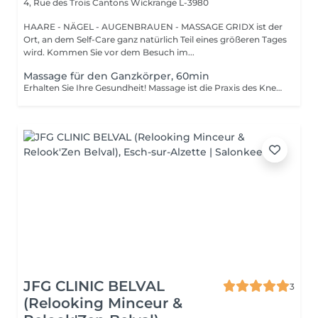
4, Rue des Trois Cantons
Wickrange L-3980
HAARE - NÄGEL - AUGENBRAUEN - MASSAGE GRIDX ist der
Ort, an dem Self-Care ganz natürlich Teil eines größeren Tages
wird. Kommen Sie vor dem Besuch im...
Massage für den Ganzkörper, 60min
Erhalten Sie Ihre Gesundheit! Massage ist die Praxis des Knetens oder Bearbeitens der Muskeln und anderer Weichteile einer Person, um Stress zu reduzieren, Muskelschmerzen zu lindern, die Entspannung zu fördern und die Funktion des Immunsystems zu verbessern. Vorteile einer Ganzkörpermassage für die Gesundheit: - reduziert Stress - entspannend - verbessert die Durchblutung - verbessert das Immunsystem des Körpers Wie wird eine Ganzkörpermassage durchgeführt? - Kopf und Nacken werden massiert - Schultern und Rücken werden massiert - Hände und Arme werden massiert - Füße und Beine werden massiert - der Bauch wird massiert Altersbeschränkungen: es gibt keine Altersbeschränkungen für dieses Verfahren. Empfehlungen nach dem Eingriff: nach dem Eingriff 2-3 Stunden keinen Sport und plötzliche Bewegungen machen. Frequenz: 1-2 Mal pro Woche, insgesamt 10 Mal. Wiederholen Sie den Eingriff alle 3-6 Monate.
JFG CLINIC BELVAL
3
(Relooking Minceur &