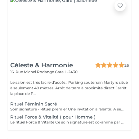
Céleste & Harmonie
26
16, Rue Michel Rodange
Gare L-2430
Le salon est très facile d'accès : Parking souterrain Martyrs situé
à seulement 40 mètres. Arrêt de tram à proximité direct ( arrêt
la place de P...
Rituel Féminin Sacré
Soin signature - Rituel premier Une invitation à ralentir, A se reconnecter à son corps, A sa féminité, Et à sa profondeur intérieure. Le Rituel Féminin Sacré est un massage émotionnel réconfortant et enveloppant, aux manuvres lentes et ondulantes, conçu comme un véritable voyage intérieur. Ce soin signature est co-animé par deux expertes: ' Une praticienne en massage bien-être ' Une sophrologue certifiée Pour une approche globale du corps, des émotions et de la conscience. Une huile neutre naturelle accompagne le rituel pour sublimer la peau et soutenir la dimension symbolique du soin . Le rituel se clôture par un accueil des ressentis et échange. Pour toute information complémentaire ou réservation ce soin , je vous invite à me contacter.
Rituel Force & Vitalité ( pour Homme )
Le rituel Force & Vitalité Ce soin signature est co-animé par deux expertes: ' Une praticienne en massage bien-être ' Une sophrologue certifiée Pour une approche globale du corps, des émotions et de la conscience. C'est un soin global qui agit à la fois sur le corps et l'esprit. Il associe des techniques de massage profondes pour libérer les tensions et relancer l'énergie, à des exercices de respiration et de relaxation guidée pour apaiser le mental et renforcer l'ancrage. Cette synergie unique permet de retrouver force, équilibre intérieur et clarté, tout en offrant une sensation durable de bien-être et de vitalité. Pour toute information complémentaire ou réservation ce soin , je vous invite à me contacter.