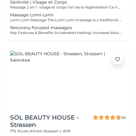
Sérénité | Visage et Corps
Massage 2 en 1 : visage et corps l'art de la régénération Ce n'est pas simplement un massage. C'est une profonde réinitialisation de tout l'organisme en une seule séance. Pendant que le corps se libère des tensions et de la fatigue, le visage retrouve fraîcheur, tonicité et éclat naturel. Les processus de régénération s'activent, le drainage lymphatique s'améliore, la légèreté revient dans le corps et la clarté dans l'esprit. Un visage raffermi et soigneusement sublimé Un corps détendu, vivant et harmonieux Une sensation de calme qui se ressent de l'intérieur Le choix idéal pour celles et ceux qui souhaitent mieux paraître, ressentir davantage et optimiser leur temps. Une seule séance des résultats visibles et un plaisir profond. Offrez-vous le luxe de prendre soin de vous.
Massage Lomi-Lomi
Lomi Lomi Massage The Lomi Lomi massage is a traditional Hawaiian technique known for its long, flowing, wave-like movements that soothe the body and calm the mind. Using her forearms and rhythmic, continuous motions, Ksenija creates a deep sense of relaxation, helping to release tension, melt stress, and restore emotional balance. It's a gentle, holistic, and extremely comforting experience like being carried by warm ocean waves. Perfect for anyone seeking profound relaxation and inner harmony.
Recovery-focused massages
Key Features & Benefits Accelerated Healing: Increases blood flow to muscles and tendons, delivering essential nutrients and oxygen to repair tissue. Reduced Soreness & Stiffness: Eases Delayed Onset Muscle Soreness (DOMS) and increases range of motion by loosening tight muscles. Waste Removal: Aids in flushing out lactic acid and metabolic waste products from muscles. Injury Prevention: Identifies and releases muscle adhesions (knots) that cause imbalances, reducing the risk of further injury. Targeted Approach: Focuses on specific muscle groups or areas of pain, such as the back, shoulders, or hips.
SOL BEAUTY HOUSE -
85
Strassen
179, Route d'Arlon
Strassen L-8011