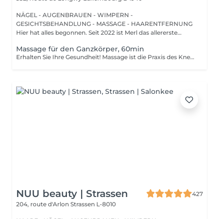
NÄGEL - AUGENBRAUEN - WIMPERN -
GESICHTSBEHANDLUNG - MASSAGE - HAARENTFERNUNG
Hier hat alles begonnen. Seit 2022 ist Merl das allererste
Zuhause der ...
Massage für den Ganzkörper, 60min
Erhalten Sie Ihre Gesundheit! Massage ist die Praxis des Knetens oder Bearbeitens der Muskeln und anderer Weichteile einer Person, um Stress zu reduzieren, Muskelschmerzen zu lindern, die Entspannung zu fördern und die Funktion des Immunsystems zu verbessern. Vorteile einer Ganzkörpermassage für die Gesundheit: - reduziert Stress - entspannend - verbessert die Durchblutung - verbessert das Immunsystem des Körpers Wie wird eine Ganzkörpermassage durchgeführt? - Kopf und Nacken werden massiert - Schultern und Rücken werden massiert - Hände und Arme werden massiert - Füße und Beine werden massiert - der Bauch wird massiert Altersbeschränkungen: es gibt keine Altersbeschränkungen für dieses Verfahren. Empfehlungen nach dem Eingriff: nach dem Eingriff 2-3 Stunden keinen Sport und plötzliche Bewegungen machen. Frequenz: 1-2 Mal pro Woche, insgesamt 10 Mal. Wiederholen Sie den Eingriff alle 3-6 Monate.
NUU beauty | Strassen
427
204, route d'Arlon
Strassen L-8010