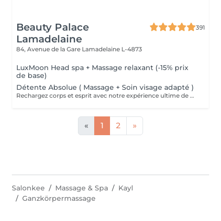
Beauty Palace
391
Lamadelaine
84, Avenue de la Gare
Lamadelaine L-4873
LuxMoon Head spa + Massage relaxant (-15% prix
de base)
Détente Absolue ( Massage + Soin visage adapté )
Rechargez corps et esprit avec notre expérience ultime de détente : un massage apaisant suivi d'un soin visage personnalisé pour une revitalisation totale.
«
1
2
»
Salonkee
Massage & Spa
Kayl
Ganzkörpermassage