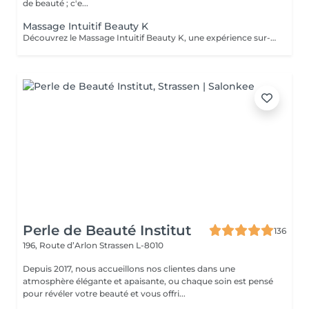
de beauté ; c'e...
Massage Intuitif Beauty K
Découvrez le Massage Intuitif Beauty K, une expérience sur-mesure où nos praticiennes se connectent profondément à votre corps pour vous offrir une séance personnalisée et apaisante. Formées à diverses techniques, elles vous guideront dans un voyage sensoriel unique, adapté à vos besoins. Choisissez votre praticienne selon votre intuition, et laissez-vous emporter par ce massage exclusif dans notre espace de sérénité. Dès votre arrivée, vous serez enveloppé dans une ambiance chaleureuse et relaxante, avec lumière tamisée et arômes délicats, parfaits pour la détente totale. Le massage commence par des effleurages doux, préparant le corps à un modelage plus profond, libérant les tensions et stimulant la circulation.
Perle de Beauté Institut
136
196, Route d’Arlon
Strassen L-8010
Depuis 2017, nous accueillons nos clientes dans une
atmosphère élégante et apaisante, ou chaque soin est pensé
pour révéler votre beauté et vous offri...