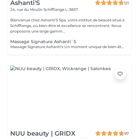
Ashanti'S
121
24, rue du Moulin
Schifflange L-3857
Bienvenue chez Ashanti'S Spa, votre institut de beauté situé à
Schifflange, où bien-être et excellence se rencontrent. Nous
proposons une large gamm...
Massage Signature Ashanti`S
Massage Signature Ashanti's Un moment unique de bien-être, entièrement personnalisé selon vos besoins. Notre praticienne se tient au plus proche du client, à l'écoute de chaque tension et chaque zone sensible. Ce massage est conçu pour identifier et libérer les points de tension sur le corps, favoriser la relaxation profonde et rétablir l'harmonie physique et mentale. Caractéristiques : Approche sur-mesure selon votre état et vos besoins Techniques combinées pour soulager les tensions musculaires Accent sur les points de stress et zones sensibles Relaxation totale et sensation de légèreté après la séance Résultat : un corps détendu, revitalisé et une sensation de sérénité durable
NUU beauty | GRIDX
97