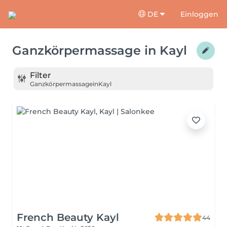
DE
Einloggen
Ganzkörpermassage
in
Kayl
Filter
Ganzkörpermassage
in
Kayl
French Beauty Kayl
44