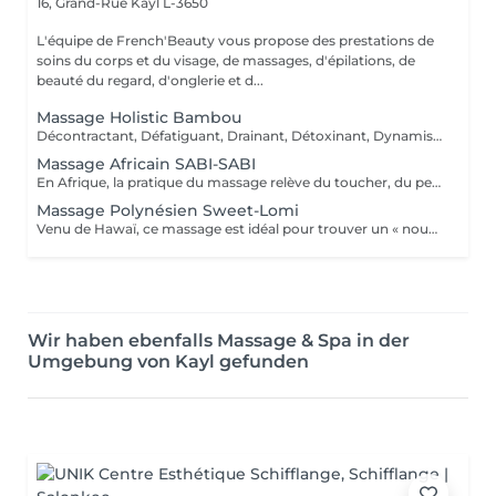
16, Grand-Rue
Kayl L-3650
L'équipe de French'Beauty vous propose des prestations de
soins du corps et du visage, de massages, d'épilations, de
beauté du regard, d'onglerie et d...
Massage Holistic Bambou
Décontractant, Défatiguant, Drainant, Détoxinant, Dynamisant, Dansant et Divin ! Ce massage dissout les tensions physiques et psychiques pour danser la samba avec la vie ! Ce massage profond aux mouvements rythmés enchaîne longues pressions glissées, roulées, vibrées des avant-bras. Il intègre une séquence au bambou qui roule et danse sur les muscles et se termine en percussions. Le bambou est une plante exceptionnelle. Il incarne l'apaisement, la tranquillité et la simplicité. Inspiré de la tradition chinoise, il permet de rendre la circulation sanguine plus fluide, il tonifie et relaxe le corps pour lui conférer une sensation de légèreté notamment au niveau des jambes avec les manuvres drainantes effectuées avec un bambou.
Massage Africain SABI-SABI
En Afrique, la pratique du massage relève du toucher, du peau-à-peau maternel du rite initiatique ou du contact thérapeutique accompagné de rituels de guérison. Le massage est surtout utilisé comme un formidable outil énergisant luttant contre la fatigue de la marche, des travaux manuels agricoles, ou de la maternité. Le massage aide à renforcer l'organisme, maintenir ou retrouver l'énergie nécessaire pour accomplir sa charge de travail physique contraignante. C'est donc tout naturellement que le Massage Africain Sabi Sabi se focalise sur les membres inférieurs en insistant sur la relance de la circulation et le travail des muscles des jambes, le but étant d'éliminer les toxines qui alourdissent les jambes. Le travail de drainage procure une détente musculaire profonde et une souplesse accrue dans les jambes mais permet aussi de détendre et détoxifier l'organisme. Les manuvres se concentrent aussi sur le dos, ainsi que les trapèzes et la nuque pour détendre les tensions, voire les courbatures. Ce massage s'adresse aux Clientes fatiguées et/ou stressées qui ont besoin d'énergie, qui subissent une baisse de tonus moral, qui ont des jambes lourdes.
Massage Polynésien Sweet-Lomi
Venu de Hawaï, ce massage est idéal pour trouver un « nouveau souffle » Le massage est au coeur de la tradition polynésienne. C'est par le massage que l'individu entretient et rétablit son harmonie intérieure et équilibre sa relation au monde. Il est à la fois sacré, thérapeutique et épicurien. Lomi est un terme hawaïen qui veut dire masser, frotter, presser, pétrir. Le massage lomi lomi est aussi appelé « modelage des mains aimantes ». Notre version « Sweet Lomi » en est une déclinaison plus courte et plus douce. Ce massage recourt aux énergies des 4 éléments qui s'expriment par 4 différentes qualités de toucher et un enchaînement de mouvements variés aussi rythmés que les vagues du Pacifique : -Air : effleurages légers et rapides comme le souffle des alizés. -Feu : stretchings stimulants, comme enflammés, volcaniques. -Eau : mouvements fluides, caressants comme les vagues apaisées de l'océan. -Terre : digi-pressions profondes et pénétrantes qui enracinent. Ce massage laisse au final une douce sensation de relâchement... de voluptueuse sérénité... !
Wir haben ebenfalls Massage & Spa in der
Umgebung von Kayl gefunden