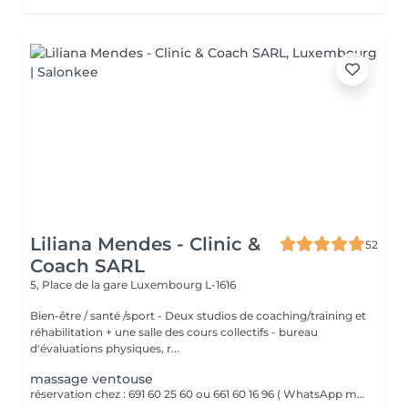
Liliana Mendes - Clinic &
52
Coach SARL
5, Place de la gare
Luxembourg L-1616
Bien-être / santé /sport - Deux studios de coaching/training et
réhabilitation + une salle des cours collectifs - bureau
d'évaluations physiques, r...
massage ventouse
réservation chez : 691 60 25 60 ou 661 60 16 96 ( WhatsApp msg ) VENTOUSES OU CUPPING THERAPY Technique thérapeutique utilisant la succion pour créer une dépression sur la peau. Il améliore la circulation sanguine, décontracte lés muscles, soulage les Dolores et draine les tissus