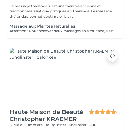
Le massage thaïlandais, est une thérapie ancienne et
traditionnelle asiatique pratiquée en Thaïlande. Le massage
thaïlandais permet de stimuler la cir...
Massage aux Plantes Naturelles
Attention : Pour réserver deux massages en simultané, il est nécessaire de procéder à deux réservations séparées. Ajouter deux services dans une seule réservation entraînera la programmation des rendez-vous l'un après l'autre, et non en même temps. Si besoin, vous pouvez également nous contacter par téléphone au 691 603 983. Merci !
Haute Maison de Beauté
65
Christopher KRAEMER
5, rue du Cimetière, Bourglinster
Junglinster L-6161