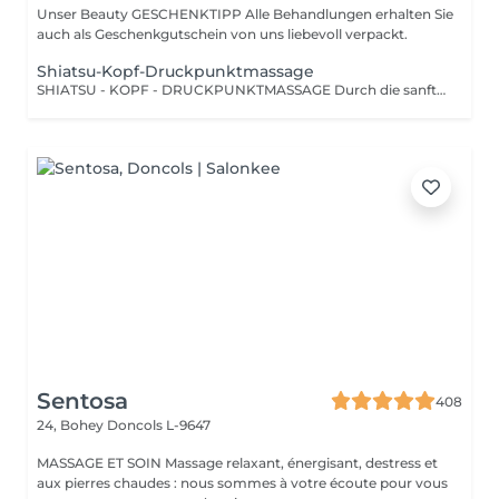
Unser Beauty GESCHENKTIPP Alle Behandlungen erhalten Sie
auch als Geschenkgutschein von uns liebevoll verpackt.
Shiatsu-Kopf-Druckpunktmassage
SHIATSU - KOPF - DRUCKPUNKTMASSAGE Durch die sanfte Stimulation bestimmter Druckpunkte und Energiebahnen werden Blockaden gelöst und der Energiefluss im Körper wiederhergestellt.
Sentosa
408
24, Bohey
Doncols L-9647
MASSAGE ET SOIN Massage relaxant, énergisant, destress et
aux pierres chaudes : nous sommes à votre écoute pour vous