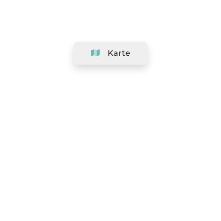
Karte
Unternehmen
Support
Team
&
Jobs
Ihr Geschäft hinzufügen
Rechtlich
Widerrufsrecht ausüben