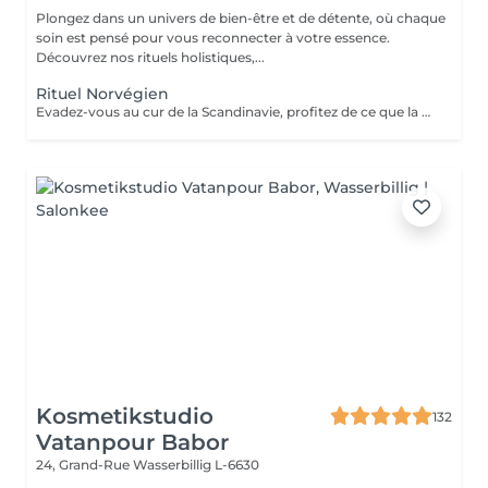
Plongez dans un univers de bien-être et de détente, où chaque
soin est pensé pour vous reconnecter à votre essence.
Découvrez nos rituels holistiques,...
Rituel Norvégien
Evadez-vous au cur de la Scandinavie, profitez de ce que la nature a, à vous offrir Une parenthèse végétale très inspirante pour déconnecter et se reconnecter Véritable moment de relaxation complète. Sauna infrarouge, Massage shiatsu, bol d'air jacquier, douche. Onction du huiles précieuses, hammam crânien et facial, bains rythmés avec méditation guidée, exercices de sophrologie, shampooing, pose de masque et massage crânien, rituel de la cascade, rinçage à l'infusion de plantes et pulvérisation d'hydrolats qui clôturent le soin. Ne comprend pas le séchage des cheveux.
Kosmetikstudio
132
Vatanpour Babor
24, Grand-Rue
Wasserbillig L-6630