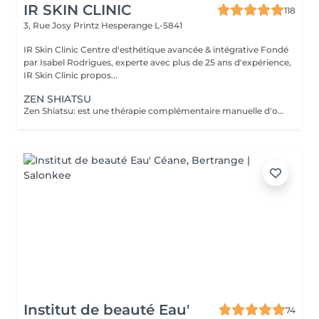
IR SKIN CLINIC
118
3, Rue Josy Printz
Hesperange L-5841
IR Skin Clinic Centre d'esthétique avancée & intégrative Fondé
par Isabel Rodrigues, experte avec plus de 25 ans d'expérience,
IR Skin Clinic propos...
ZEN SHIATSU
Zen Shiatsu: est une thérapie complémentaire manuelle d'origine japonaise, proche de l'acupuncture mais sans aiguilles. C'est une forme de massage, qui équilibre le yin et le yang et stimule ainsi les forces d'autorégulation naturelles du corps. Elle se base sur les méridiens connus dans la Médecine Traditionnelle Chinoise (MTC).
Institut de beauté Eau'
74