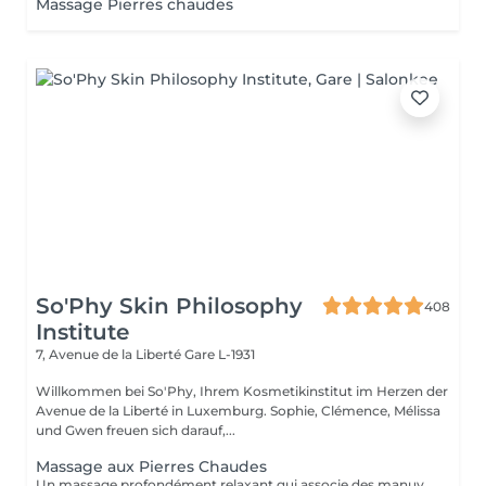
Massage Pierres chaudes
So'Phy Skin Philosophy
408
Institute
7, Avenue de la Liberté
Gare L-1931
Willkommen bei So'Phy, Ihrem Kosmetikinstitut im Herzen der
Avenue de la Liberté in Luxemburg. Sophie, Clémence, Mélissa
und Gwen freuen sich darauf,...
Massage aux Pierres Chaudes
Un massage profondément relaxant qui associe des manuvres enveloppantes à la chaleur des pierres volcaniques. La chaleur diffuse permet de relâcher les tensions musculaires en profondeur, favorise la détente et procure une sensation immédiate de lâcher-prise. Les mouvements lents et harmonieux accompagnent le corps vers un état de relaxation intense, tout en améliorant la circulation et la sensation de légèreté. Un soin idéal pour se détendre profondément, relâcher le stress et retrouver un équilibre entre le corps et l'esprit.