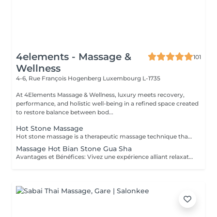
4elements - Massage &
101
Wellness
4-6, Rue François Hogenberg
Luxembourg L-1735
At 4Elements Massage & Wellness, luxury meets recovery,
performance, and holistic well-being in a refined space created
to restore balance between bod...
Hot Stone Massage
Hot stone massage is a therapeutic massage technique that uses **smooth, heated basalt stones** (volcanic rock that retains heat well). The warmth penetrates deep into muscles, allowing intense relaxation without heavy pressure. How it works 1. Heating the stones Stones are warmed in water to a safe temperature (typically ~5055 °C). 2. Stone placement The therapist places stones on key points of the body: * Along the spine * Shoulders and neck * Hands, legs, or between toes These areas correspond to major muscle groups and energy points. 3. Massage with stones The therapist also uses the stones as tools, gliding them over muscles with oil to combine heat and movement. Key benefits *Deep muscle relaxation* heat reduces muscle stiffness faster than hands alone *Pain & tension relief* ideal for chronic back/neck tension *Stress & anxiety reduction* strong calming effect on the nervous system *Improved circulation* heat increases blood flow and oxygen delivery *Better sleep* many clients feel deeply sedated afterward Who it's best for People with: * Chronic muscle tension * Stress, burnout, mental overload * Sedentary or highly physical lifestyles * Cold sensitivity or poor circulation Not recommended for: * Fever or acute inflammation * Skin infections or open wounds * Severe cardiovascular issues * Neuropathy with reduced heat sensation What it feels like * Very relaxing, warm, grounding * Pressure is usually gentle to medium * Many clients drift into a meditative or sleep-like state It is NOT a sports or deep-tissue massage, but the heat allows muscles to release deeply without pain.
Massage Hot Bian Stone Gua Sha
Avantages et Bénéfices: Vivez une expérience alliant relaxation profonde et revitalisation musculaire. Grâce au Bian Stone et à la technique du Gua Sha, ce massage apaise les douleurs, détend les tensions et stimule la circulation sanguine, tout en procurant un moment de calme et d'équilibre intérieur. Les principaux bénéfices : - Soulagement des douleurs et tensions musculaires - Réduction de l'inflammation et fatigue musculaire - Amélioration de la circulation sanguine et lymphatique - Relaxation profonde du corps et de l'esprit - Diminution du stress et apaisement du système nerveux - Favorise la récupération musculaire et l'équilibre énergétique