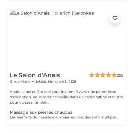
Le Salon d’Anais
255
3, rue Marie-Adelaïde
Hollerich L-2128
Anais, Laura et Doriane vous invitent à vivre une parenthèse
d'exception. Vous serez accueillis dans un cadre raffiné et feutré
pour y passer un déli...
Massage aux pierres chaudes
Les bienfaits du massage aux pierres chaudes sont multiples. Il permet notamment de lâcher prise, de détoxifier l'organisme et d'améliorer la circulation sanguine. Plusieurs maladies et certaines douleurs sont également traitées grâce à cette technique de massage, dont : L'arthrite ; La fibromyalgie ; L'insomnie ; Les douleurs musculaires ; Les maladies liées au stress. Cependant, tout le monde ne peut pas profiter des vertus thérapeutiques du massage aux pierres chaudes. Certaines contre-indications existent. Les personnes souffrant de diabète, de problèmes respiratoires ou cardiaques doivent éviter ce type ce massage. C'est également le cas pour les femmes enceintes.