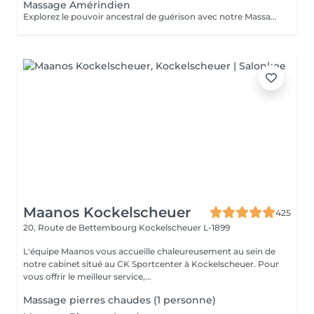
Massage Amérindien
Explorez le pouvoir ancestral de guérison avec notre Massage Amérindien aux Pierres Chaudes. Plongez dans une expérience où la sagesse des traditions amérindiennes se marie à la chaleur bienfaisante des pierres. Les pierres chaudes, soigneusement positionnées le long de votre corps, libèrent une énergie apaisante qui soulage les tensions musculaires et stimule la circulation. Les mouvements rituels et les propriétés énergisantes des pierres créent une harmonie unique entre le physique et le spirituel. Laissez-vous emporter par la chaleur réconfortante et les bienfaits revitalisants de notre Massage Amérindien avec des pierres chaudes.
Maanos Kockelscheuer
425
20, Route de Bettembourg
Kockelscheuer L-1899
L'équipe Maanos vous accueille chaleureusement au sein de
notre cabinet situé au CK Sportcenter à Kockelscheuer. Pour
vous offrir le meilleur service,...
Massage pierres chaudes (1 personne)