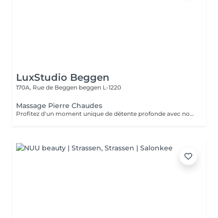
LuxStudio Beggen
170A, Rue de Beggen
beggen L-1220
Massage Pierre Chaudes
Profitez d'un moment unique de détente profonde avec notre massage aux pierres chaudes, disponible en séances de 60 ou 90 minutes. Nos esthéticiennes spécialisées appliquent des pierres de basalte chauffées stratégiquement le long du corps, en combinant des mouvements doux et des techniques traditionnelles de massage. La chaleur des pierres pénètre profondément dans les muscles, favorisant la détente et le soulagement des tensions. En plus des bienfaits physiques, tels que l'amélioration de la circulation sanguine et le soulagement des douleurs musculaires, la thérapie contribue à l'équilibre mental en réduisant le stress et l'anxiété. La combinaison unique de chaleur et de massage offre une expérience thérapeutique complète, revitalisant à la fois le corps et l'esprit. Laissez-vous envelopper par la chaleur réconfortante des pierres et embarquez pour un voyage vers le bien-être total. Le temps de préparation et d'installation de la cliente est inclus dans la période choisie, garantissant que chaque minute soit dédiée à votre bien-être.