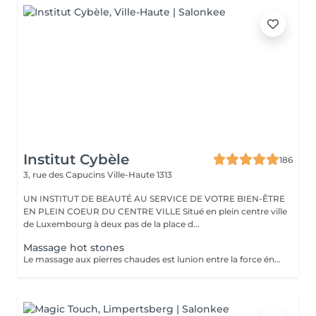
Institut Cybèle
186
3, rue des Capucins
Ville-Haute 1313
UN INSTITUT DE BEAUTÉ AU SERVICE DE VOTRE BIEN-ÊTRE
EN PLEIN COEUR DU CENTRE VILLE Situé en plein centre ville
de Luxembourg à deux pas de la place d...
Massage hot stones
Le massage aux pierres chaudes est lunion entre la force énergétique des pierres, leurs chaleurs, leurs douceurs et la masseuse. Ce sont des pierres de basalte volcanique chauffées à une température entre 50 et 60 degrés. Ce massage permet de lâcher prise, soulage les douleurs et relâche les nuds musculaires.