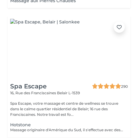
Massage aux Pierres Chaudes
Spa Escape
290
16, Rue des Franciscaines
Belair L-1539
Spa Escape, votre massage et centre de wellness se trouve
dans le calme quartier résidentiel de Belair; 16 rue des
Franciscaines. Notre travail est fo...
Hotstone
Massage originaire d'Amérique du Sud, il s'effectue avec des pierres volcaniques chaudes et des manoeuvres manuelles permettant au corps une détente musculaire et sensorielle très profonde. Vous ressortirez apaisé, rechargé et plein d'énergie