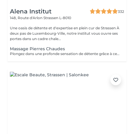
Alena Institut
332
148, Route d'Arlon
Strassen L-8010
Une oasis de détente et d'expertise en plein cur de Strassen À
deux pas de Luxembourg-Ville, notre institut vous ouvre ses
portes dans un cadre chale...
Massage Pierres Chaudes
Plongez dans une profonde sensation de détente grâce à ce massage enveloppant réalisé avec des pierres volcaniques chaudes. La chaleur diffuse apaise les tensions musculaires, améliore la circulation et procure un bien-être incomparable. Un soin cocooning idéal pour relâcher le corps, calmer l'esprit et retrouver une harmonie totale.