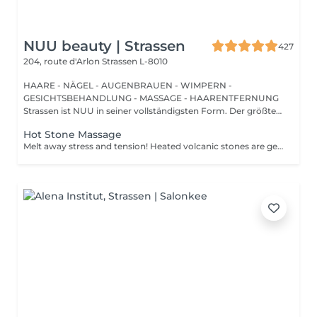
NUU beauty | Strassen
427
204, route d'Arlon
Strassen L-8010
HAARE - NÄGEL - AUGENBRAUEN - WIMPERN -
GESICHTSBEHANDLUNG - MASSAGE - HAARENTFERNUNG
Strassen ist NUU in seiner vollständigsten Form. Der größte
Sal...
Hot Stone Massage
Melt away stress and tension! Heated volcanic stones are gently placed and massaged over the body to warm the muscles, increase circulation, and promote a deep state of relaxation. Perfect for relieving tension, easing anxiety, and restoring inner calm. Age restrictions: there are no age restrictions for this procedure. Post procedure recommendations: do not do sport and any sharp movements 2-3 hours after the procedure. Frequency: 1-2 times per week, 10 times in total. Repeat once in 3-6 months.