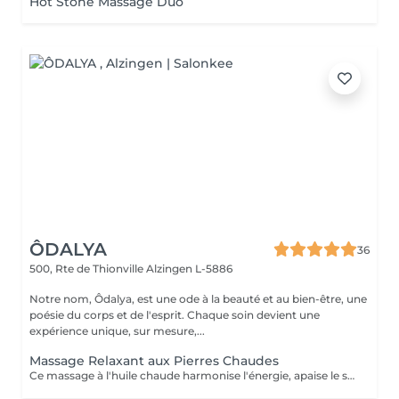
Hot Stone Massage Duo
ÔDALYA
36
500, Rte de Thionville
Alzingen L-5886
Notre nom, Ôdalya, est une ode à la beauté et au bien-être, une
poésie du corps et de l'esprit. Chaque soin devient une
expérience unique, sur mesure,...
Massage Relaxant aux Pierres Chaudes
Ce massage à l'huile chaude harmonise l'énergie, apaise le système nerveux et procure une sensation de bien-être intense. La chaleur diffuse des pierres de lave aide à libérer les tensions musculaires et procurer une détente absolue. Idéal pour évacuer le stress et retrouver un équilibre profond.