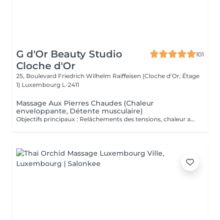
G d'Or Beauty Studio
101
Cloche d'Or
25, Boulevard Friedrich Wilhelm Raiffeisen (Cloche d'Or, Étage
1)
Luxembourg L-2411
Massage Aux Pierres Chaudes (Chaleur
enveloppante, Détente musculaire)
Objectifs principaux : Relâchements des tensions, chaleur apaisante, détente profonde: Massage enveloppant réalisé à l'aide de pierres volcaniques chauffées, délicatement positionnées sur des points stratégiques du corps et utilisées pour effectuer des mouvements lents et fluides. La chaleur diffuse pénètre progressivement les tissus, assouplit les zones contractées et favorise une détente musculaire en profondeur. Véritable rituel de thermothérapie, ce soin exploite les bienfaits thérapeutiques de la chaleur pour stimuler la circulation, soutenir l'oxygénation des tissus et apaiser les tensions accumulées. Il procure une sensation immédiate de confort et d'équilibre, idéale en période de fatigue ou lorsque le corps a besoin d'être profondément réchauffé et revitalisé. Fréquence recommandée : Ponctuellement, ou toutes les 2 à 3 semaines dans le cadre d'un entretien régulier.