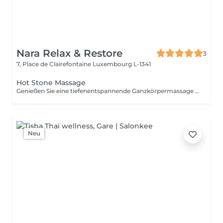
Nara Relax & Restore
3
7, Place de Clairefontaine
Luxembourg L-1341
Hot Stone Massage
Genießen Sie eine tiefenentspannende Ganzkörpermassage mit erwärmten Vulkansteinen und hochwertigen warmen Ölen. Die wohltuende Wärme hilft, Muskelverspannungen zu lösen, die Durchblutung zu fördern, Stress abzubauen und ein tiefes Gefühl von Entspannung und Wohlbefinden zu schaffen.
Neu