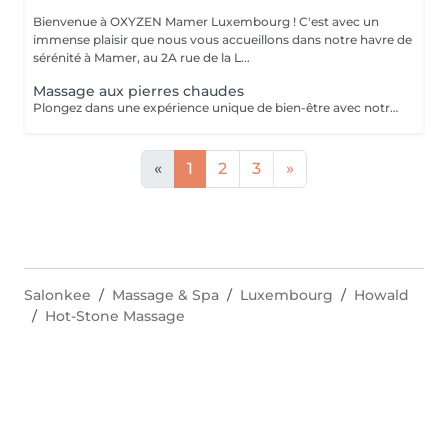
Bienvenue à OXYZEN Mamer Luxembourg ! C'est avec un
immense plaisir que nous vous accueillons dans notre havre de
sérénité à Mamer, au 2A rue de la L...
Massage aux pierres chaudes
Plongez dans une expérience unique de bien-être avec notre massage aux pierres chaudes. Cette pratique traditionnelle repose sur l'utilisation de pierres de basalte chauffées dans un bain d'eau chaude à température constante. Ces pierres sont ensuite utilisées pour induire des effets physiologiques de détente et de détoxification pendant le massage. Allongé(e) sur les pierres, enveloppé(e) dans un drap adapté à votre morphologie, vous ressentirez une chaleur enveloppante, une véritable sensation de mini-sauna, idéale pour vous réchauffer en hiver. Ce soin unique vous plongera dans une expérience sensorielle exceptionnelle, combinant des sensations contrastées, des stimuli répétés et une profonde relaxation. Le massage aux pierres chaudes diffère considérablement des massages manuels traditionnels, offrant une expérience inoubliable. Soins proposé uniquement de fin octobre à Mars afin de pouvoir bénéficier de tous les bienfaits de celui-ci Pour prolonger ces moments de bien-être, nous vous invitons à découvrir nos cartes FORFAITS, conçues pour vous offrir des avantages exclusifs. Pour plus d'informations, visitez notre page Forfaits. Parfait aussi comme idée cadeau sur mesure. Pour en savoir plus, cliquez ici : https://www.oxyzen.lu Veuillez noter que ce massage est déconseillé aux femmes enceintes. Avertissement : Nos soins sont dédiés au bien-être et à la relaxation. Ils ne remplacent pas un suivi médical et ne relèvent pas de la kinésithérapie.
«
1
2
3
»
Salonkee
Massage & Spa
Luxembourg
Howald
Hot-Stone Massage