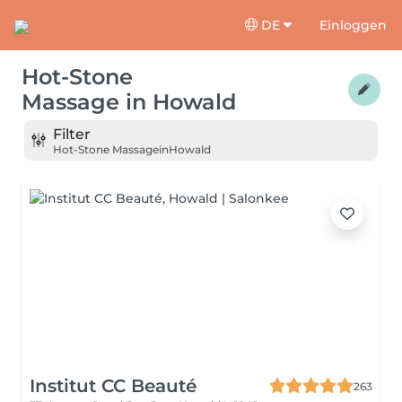
DE
Einloggen
Hot-Stone
Massage
in
Howald
Filter
Hot-Stone Massage
in
Howald
Institut CC Beauté
263