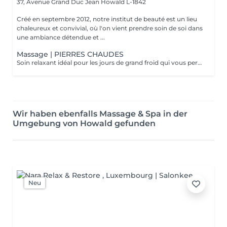
37, Avenue Grand Duc Jean
Howald L-1842
Créé en septembre 2012, notre institut de beauté est un lieu
chaleureux et convivial, où l'on vient prendre soin de soi dans
une ambiance détendue et ...
Massage | PIERRES CHAUDES
Soin relaxant idéal pour les jours de grand froid qui vous permettra de plonger dans un univers de détente absolu. La chaleur soulage les tensions et atténue les douleurs en décontractant les muscles fatigués. Les fonctions énergétiques du corps sont ré-harmonisés par les pierres chaudes. C'est un excellent détoxifiant
Wir haben ebenfalls Massage & Spa in der
Umgebung von Howald gefunden
Neu