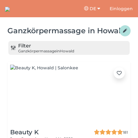
DE
Einloggen
Ganzkörpermassage
in
Howald
Filter
Ganzkörpermassage
in
Howald
Beauty K
181