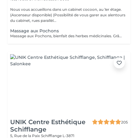
Nous vous accueillons dans un cabinet cocoon, au 1er étage.
(Ascenseur disponible) (Possibilité de vous garer aux alentours
du cabinet, rues parallèl...
Massage aux Pochons
Massage aux Pochons, bienfait des herbes médicinales. Grâce aux pochons de plantes aromatiques et chaudes, on obtient une profonde relaxation des muscles, une bonne circulation, exfoliant et l'annulation des blocages musculaires. Attention: ce massage ne convient pas aux femmes enceintes, aux personnes hémophiles, aux personnes ayant des problèmes cardiaques. (Si vous le souhaitez après le soin, vous repartirez avec vos pochons, soit pour un prochain massage soit à utiliser dans un bain et continuer à profiter des bienfaits des herbes, ou encore comme exfoliant sous la douche. 10€/pochons seront facturés en supplément)
UNIK Centre Esthétique
205
Schifflange
5, Rue de la Paix
Schifflange L-3871