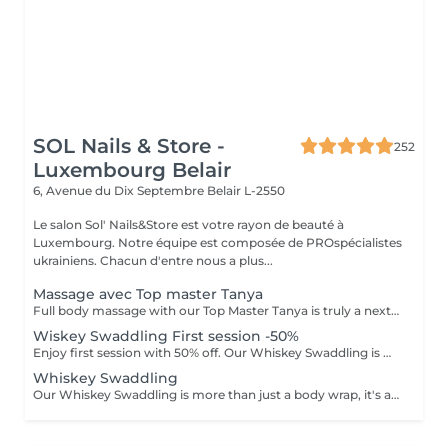
SOL Nails & Store -
252
Luxembourg Belair
6, Avenue du Dix Septembre
Belair L-2550
Le salon Sol' Nails&Store est votre rayon de beauté à
Luxembourg. Notre équipe est composée de PROspécialistes
ukrainiens. Chacun d'entre nous a plus...
Massage avec Top master Tanya
Full body massage with our Top Master Tanya is truly a next-level experience. With more than 10 years of professional experience, she has an exceptional understanding of the body and its individual needs. Tanya adapts her technique exactly to what your body requires, often sensing it even before you do. This type of massage is designed to release tension, improve circulation, and promote deep relaxation. The treatment typically focuses on the back, shoulders, arms, legs, and other key tension areas, using smooth, flowing, and soothing massage techniques. Result: a feeling of lightness, relaxation, and renewed body comfort. Recommended frequency: from once a week to once a month, depending on your personal needs and stress level.
Wiskey Swaddling First session -50%
Enjoy first session with 50% off. Our Whiskey Swaddling is more than just a body wrap, it's a full-body ritual designed to detox, tone, and deeply nourish your skin. We tailor the wrap to your needs using active-rich formulas, then wrap you in bandages, film, and warmth to boost results. The gentle contrast in temperature combined with potent actives works wonders and the results speak for themselves: Benefits: -Body detox & inch loss -Firmer, smoother skin -Improved tone & circulation
Whiskey Swaddling
Our Whiskey Swaddling is more than just a body wrap, it's a full-body ritual designed to detox, tone, and deeply nourish your skin. We tailor the wrap to your needs using active-rich formulas, then wrap you in bandages, film, and warmth to boost results. The gentle contrast in temperature combined with potent actives works wonders and the results speak for themselves: Benefits: -Body detox & inch loss -Firmer, smoother skin -Improved tone & circulation