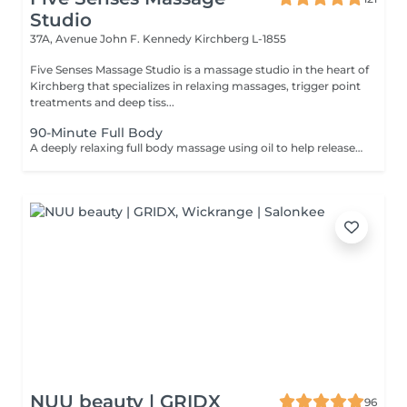
Studio
37A, Avenue John F. Kennedy
Kirchberg L-1855
Five Senses Massage Studio is a massage studio in the heart of
Kirchberg that specializes in relaxing massages, trigger point
treatments and deep tiss...
90-Minute Full Body
A deeply relaxing full body massage using oil to help release tension, calm the nervous system, and restore overall wellbeing. The treatment typically includes the feet, legs (front and back), back, arms, shoulders, and neck. Pressure and focus areas can be adjusted according to your needs and preferences and discussed before the session.
NUU beauty | GRIDX
96