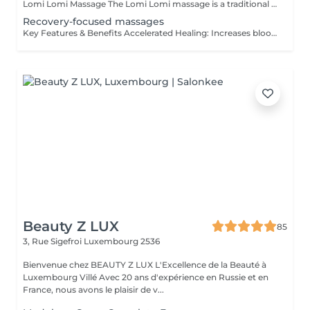
Lomi Lomi Massage The Lomi Lomi massage is a traditional Hawaiian technique known for its long, flowing, wave-like movements that soothe the body and calm the mind. Using her forearms and rhythmic, continuous motions, Ksenija creates a deep sense of relaxation, helping to release tension, melt stress, and restore emotional balance. It's a gentle, holistic, and extremely comforting experience like being carried by warm ocean waves. Perfect for anyone seeking profound relaxation and inner harmony.
Recovery-focused massages
Key Features & Benefits Accelerated Healing: Increases blood flow to muscles and tendons, delivering essential nutrients and oxygen to repair tissue. Reduced Soreness & Stiffness: Eases Delayed Onset Muscle Soreness (DOMS) and increases range of motion by loosening tight muscles. Waste Removal: Aids in flushing out lactic acid and metabolic waste products from muscles. Injury Prevention: Identifies and releases muscle adhesions (knots) that cause imbalances, reducing the risk of further injury. Targeted Approach: Focuses on specific muscle groups or areas of pain, such as the back, shoulders, or hips.
Beauty Z LUX
85
3, Rue Sigefroi
Luxembourg 2536
Bienvenue chez BEAUTY Z LUX L'Excellence de la Beauté à
Luxembourg Villé Avec 20 ans d'expérience en Russie et en
France, nous avons le plaisir de v...