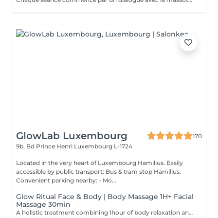
GlowLab Luxembourg
170
9b, Bd Prince Henri
Luxembourg L-1724
Located in the very heart of Luxembourg Hamilius. Easily
accessible by public transport: Bus & tram stop Hamilius.
Convenient parking nearby: - Mo...
Glow Ritual Face & Body | Body Massage 1H+ Facial
Massage 30min
A holistic treatment combining 1hour of body relaxation and 30min of facial massage for complete rejuvenation. Why clients choose it: - Full relaxation - Skin + body experience - Signature SPA feeling