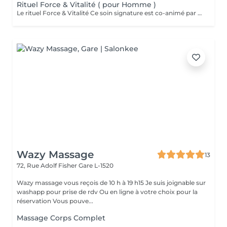
Rituel Force & Vitalité ( pour Homme )
Le rituel Force & Vitalité Ce soin signature est co-animé par deux expertes: ' Une praticienne en massage bien-être ' Une sophrologue certifiée Pour une approche globale du corps, des émotions et de la conscience. C'est un soin global qui agit à la fois sur le corps et l'esprit. Il associe des techniques de massage profondes pour libérer les tensions et relancer l'énergie, à des exercices de respiration et de relaxation guidée pour apaiser le mental et renforcer l'ancrage. Cette synergie unique permet de retrouver force, équilibre intérieur et clarté, tout en offrant une sensation durable de bien-être et de vitalité. Pour toute information complémentaire ou réservation ce soin , je vous invite à me contacter.
Wazy Massage
13
72, Rue Adolf Fisher
Gare L-1520
Wazy massage vous reçois de 10 h à 19 h15 Je suis joignable sur
washapp pour prise de rdv Ou en ligne à votre choix pour la
réservation Vous pouve...
Massage Corps Complet