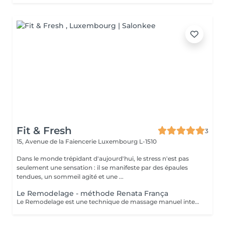
Fit & Fresh
3
15, Avenue de la Faiencerie
Luxembourg L-1510
Dans le monde trépidant d'aujourd'hui, le stress n'est pas
seulement une sensation : il se manifeste par des épaules
tendues, un sommeil agité et une ...
Le Remodelage - méthode Renata França
Le Remodelage est une technique de massage manuel intensif, developé par Renata França, conçue pour sculpter, affiner et redessiner la silhouette en travaillant en profondeur les tissus. Ce soin utilise des manoeuvres fermes, rapides et précises, permettant non seulement de remodeler le corps, mais aussi d'optimiser les effets du drainage lymphatique. Il agit spécifiquement sur les zones de stockage de graisses localisées, stimule la microcirculation et traite les adhérences tissulaires, pour une peau visiblement plus lisse et tonique.