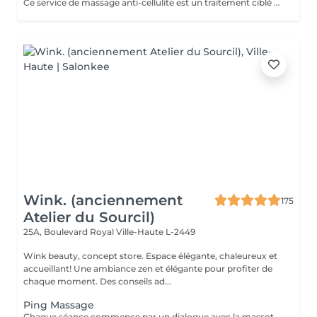
Ce service de massage anti-cellulite est un traitement ciblé et stimulant conçu pour améliorer l'apparence et la texture de la peau généralement affectée par la cellulite, en particulier sur les cuisses, les hanches, les fesses et parfois l'abdomen. En utilisant des techniques fermes et rythmiques telles que le pétrissage profond, le drainage lymphatique et les pressions circulaires, il vise à briser les dépôts graisseux, à stimuler la circulation et à encourager l'élimination des fluides et des toxines retenus du tissu. Principaux avantages : Aide à réduire l'apparence visible de la cellulite en améliorant le flux sanguin et le drainage lymphatique dans les zones ciblées. Soutient une peau plus lisse et plus ferme en encourageant la dégradation des dépôts graisseux et en réduisant la rétention d'eau. Favorise une meilleure circulation et une meilleure désintoxication, ce qui peut laisser la peau plus douce, plus tonique et moins de fossettes au fil du temps avec des séances régulières.
Wink. (anciennement
175
Atelier du Sourcil)
25A, Boulevard Royal
Ville-Haute L-2449
Wink beauty, concept store. Espace élégante, chaleureux et
accueillant! Une ambiance zen et élégante pour profiter de
chaque moment. Des conseils ad...
Ping Massage
Chaque séance commence par un dialogue avec la massothérapeute, pour comprendre vos besoins et créer une séance sur-mesure.