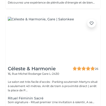
Découvrez une expérience de plénitude d'énergie et de bien-être avec une alliance parfaite du massage relaxant du corps de 60 minutes et réflexologie plantaire de 30 minutes. Plongez-vous dans les sensations de bien-être et de sérénité grâce aux mouvements lents et enveloppants et des parfums délicats des huiles. Ce massage relaxant procure le relâchement des tensions musculaires et l'apaisement de l'esprit. Poursuivez l'expérience avec une demi-heure consacrée à vos pieds, véritable relais de l'équilibre et de l'harmonie global. Le travail délicat sur les zones réflexes des pieds permet rétablir une libre circulation d'énergie dans votre corps et une synergie de fonctionnement des organes internes. Offrez-vous une combinaison idéale pour une détente profonde, libération de stress et l'harmonie intérieure.
Céleste & Harmonie
26
16, Rue Michel Rodange
Gare L-2430
Le salon est très facile d'accès : Parking souterrain Martyrs situé
à seulement 40 mètres. Arrêt de tram à proximité direct ( arrêt
la place de P...
Rituel Féminin Sacré
Soin signature - Rituel premier Une invitation à ralentir, A se reconnecter à son corps, A sa féminité, Et à sa profondeur intérieure. Le Rituel Féminin Sacré est un massage émotionnel réconfortant et enveloppant, aux manuvres lentes et ondulantes, conçu comme un véritable voyage intérieur. Ce soin signature est co-animé par deux expertes: ' Une praticienne en massage bien-être ' Une sophrologue certifiée Pour une approche globale du corps, des émotions et de la conscience. Une huile neutre naturelle accompagne le rituel pour sublimer la peau et soutenir la dimension symbolique du soin . Le rituel se clôture par un accueil des ressentis et échange. Pour toute information complémentaire ou réservation ce soin , je vous invite à me contacter.