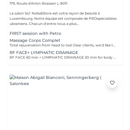
179, Route d'Arlon
Strassen L-8011
Le salon Sol' Nails&Store est votre rayon de beauté à
Luxembourg. Notre équipe est composée de PROspécialistes
ukrainiens. Chacun d'entre nous a plus...
FIRST session with Petro
Massage Corps Complet
Total rejuvenation from head to toe! Dear clients, we'd like to draw your attention to the fact that the actual massage time is indicated in parentheses next to the name of the massage. The duration list on the website includes time for room and client preparation. We strive to provide you with the highest quality and comfort. Thank you for your understanding. WHAT IS FULL BODY MASSAGE? It's a comprehensive massage that targets all major muscle groups, relieving stress, tension, and fatigue throughout the entire body. Using a combination of techniques, this treatment boosts circulation, relaxes the nervous system, and restores your natural energy balance. Ideal for those needing a full reset for both body and mind.
RF FACE+ LYMPHATIC DRAINAGE
RF FACE 60 min + LYMPHATIC DRAINAGE 30 min for body Your face lifts. Your body drains. Two systems working together to provide the full experience.