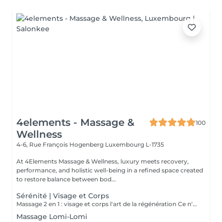
4elements - Massage &
100
Wellness
4-6, Rue François Hogenberg
Luxembourg L-1735
At 4Elements Massage & Wellness, luxury meets recovery,
performance, and holistic well-being in a refined space created
to restore balance between bod...
Sérénité | Visage et Corps
Massage 2 en 1 : visage et corps l'art de la régénération Ce n'est pas simplement un massage. C'est une profonde réinitialisation de tout l'organisme en une seule séance. Pendant que le corps se libère des tensions et de la fatigue, le visage retrouve fraîcheur, tonicité et éclat naturel. Les processus de régénération s'activent, le drainage lymphatique s'améliore, la légèreté revient dans le corps et la clarté dans l'esprit. Un visage raffermi et soigneusement sublimé Un corps détendu, vivant et harmonieux Une sensation de calme qui se ressent de l'intérieur Le choix idéal pour celles et ceux qui souhaitent mieux paraître, ressentir davantage et optimiser leur temps. Une seule séance des résultats visibles et un plaisir profond. Offrez-vous le luxe de prendre soin de vous.
Massage Lomi-Lomi