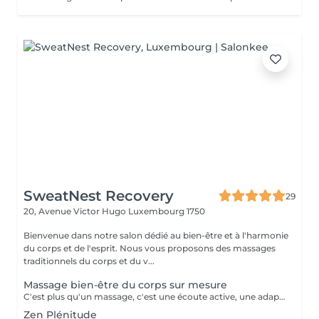
SweatNest Recovery
29
20, Avenue Victor Hugo
Luxembourg 1750
Bienvenue dans notre salon dédié au bien-être et à l'harmonie
du corps et de l'esprit. Nous vous proposons des massages
traditionnels du corps et du v...
Massage bien-être du corps sur mesure
C'est plus qu'un massage, c'est une écoute active, une adaptation précise, et une maîtrise de chaque mouvement pour transcender votre expérience de bien-être. Il est créé uniquement pour vous, pour répondre pleinement à vos aspirations de bien-être. Il pourra être personnalisé selon vos besoins et problématique du moment : stress, postures inconfortables au travail, position assise prolongée, des efforts sportifs intenses ou autres. Avant de commencer la séance de massage sur mesure, nous définissons ensemble les zones du corps à privilégier, le type de technique et pression à exercer (doux, profond, enveloppant, énergétique) afin de m'adapter au mieux à votre besoin du moment. Invitez le luxe d'un soin sur-mesure dans votre vie et octroyez vous une halte bien-être inégalée!
Zen Plénitude