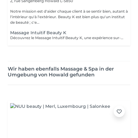
2, rue Sangenberg
Howald L-5850
Notre mission est d'aider chaque client à se sentir bien, autant à
l'intérieur qu'à l'extérieur. Beauty K est bien plus qu'un institut
de beauté ; c'e...
Massage Intuitif Beauty K
Découvrez le Massage Intuitif Beauty K, une expérience sur-mesure où nos praticiennes se connectent profondément à votre corps pour vous offrir une séance personnalisée et apaisante. Formées à diverses techniques, elles vous guideront dans un voyage sensoriel unique, adapté à vos besoins. Choisissez votre praticienne selon votre intuition, et laissez-vous emporter par ce massage exclusif dans notre espace de sérénité. Dès votre arrivée, vous serez enveloppé dans une ambiance chaleureuse et relaxante, avec lumière tamisée et arômes délicats, parfaits pour la détente totale. Le massage commence par des effleurages doux, préparant le corps à un modelage plus profond, libérant les tensions et stimulant la circulation.
Wir haben ebenfalls Massage & Spa in der
Umgebung von Howald gefunden