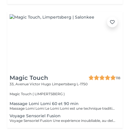
Magic Touch
118
33, Avenue Victor Hugo
Limpertsberg L-1750
Magic Touch ( LIMPERTSBERG )
Massage Lomi Lomi 60 et 90 min
Massage Lomi Lomi Le Lomi Lomi est une technique traditionnelle hawaïenne qui va bien au-delà du simple toucher c'est une invitation à l'harmonie entre le corps, l'esprit et l'âme. Avec des mouvements longs, fluides et rythmés, rappelant le va-et-vient des vagues de l'océan, le praticien enveloppe le corps avec ses mains et ses avant-bras, créant une expérience d'accueil profond. Bienfaits : Relaxation profonde Soulagement des tensions musculaires Amélioration de la circulation et de l'énergie vitale Sensation de légèreté, de renouveau et de bien-être Un véritable câlin sous forme de soin.
Voyage Sensoriel Fusion
Voyage Sensoriel Fusion Une expérience inoubliable, au-delà du massage Plus qu'un simple massage, c'est une véritable expérience immersive qui invite à l'harmonie entre le corps, l'esprit et l'âme. Grâce à des mouvements longs, fluides et enveloppants, associés à la puissance de la luminothérapie, de l'aromathérapie, de la musicothérapie et de l'alignement des chakras, vous êtes transporté(e) dans un univers unique de détente et de connexion intérieure. Les bienfaits : Libération des tensions physiques et mentales Réduction immédiate du stress Circulation d'énergie et sensation de vitalité Bien-être profond, légèreté et renouveau Une expérience inoubliable comme un voyage qui réveille tous vos sens.