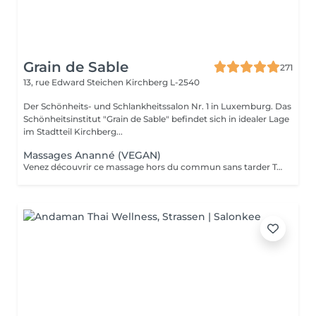
Grain de Sable
271
13, rue Edward Steichen
Kirchberg L-2540
Der Schönheits- und Schlankheitssalon Nr. 1 in Luxemburg. Das
Schönheitsinstitut "Grain de Sable" befindet sich in idealer Lage
im Stadtteil Kirchberg...
Massages Ananné (VEGAN)
Venez découvrir ce massage hors du commun sans tarder Tout d'abord nous utilisons une huile végétale et pure puis nous massons l'ensemble du corps en alternant brosses et pierres. Relaxation assurée ! Le corps est détendu et tonifié.