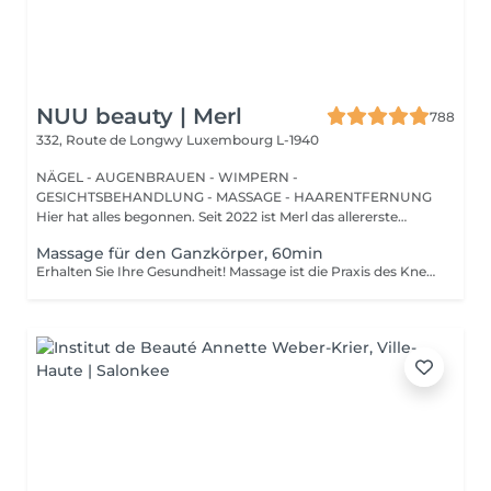
NUU beauty | Merl
788
332, Route de Longwy
Luxembourg L-1940
NÄGEL - AUGENBRAUEN - WIMPERN -
GESICHTSBEHANDLUNG - MASSAGE - HAARENTFERNUNG
Hier hat alles begonnen. Seit 2022 ist Merl das allererste
Zuhause der ...
Massage für den Ganzkörper, 60min
Erhalten Sie Ihre Gesundheit! Massage ist die Praxis des Knetens oder Bearbeitens der Muskeln und anderer Weichteile einer Person, um Stress zu reduzieren, Muskelschmerzen zu lindern, die Entspannung zu fördern und die Funktion des Immunsystems zu verbessern. Vorteile einer Ganzkörpermassage für die Gesundheit: - reduziert Stress - entspannend - verbessert die Durchblutung - verbessert das Immunsystem des Körpers Wie wird eine Ganzkörpermassage durchgeführt? - Kopf und Nacken werden massiert - Schultern und Rücken werden massiert - Hände und Arme werden massiert - Füße und Beine werden massiert - der Bauch wird massiert Altersbeschränkungen: es gibt keine Altersbeschränkungen für dieses Verfahren. Empfehlungen nach dem Eingriff: nach dem Eingriff 2-3 Stunden keinen Sport und plötzliche Bewegungen machen. Frequenz: 1-2 Mal pro Woche, insgesamt 10 Mal. Wiederholen Sie den Eingriff alle 3-6 Monate.