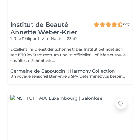
Institut de Beauté
597
Annette Weber-Krier
1, Rue Philippe II
Ville-Haute L-2340
Exzellenz im Dienst der Schönheit! Das Institut befindet sich
seit 1970 im Stadtzentrum und ist offizieller Hoflieferant sowie
das älteste Schönheits...
Germaine de Cappuccini : Harmony Collection
Un voyage sensoriel Bien-être & SPA Déterminez vos besoins à l'aide des 4 huiles essentielles ACTIMOOD.Pure sensation- Balance sensation- Zen sensation- Power sensation Exfoliation du corps -massage du corps- massage du cuir chevelu si souhaité- Laissez-vous emporter dans un voyage sensoriel grâce à un soin corporel adapté à vos besoins.