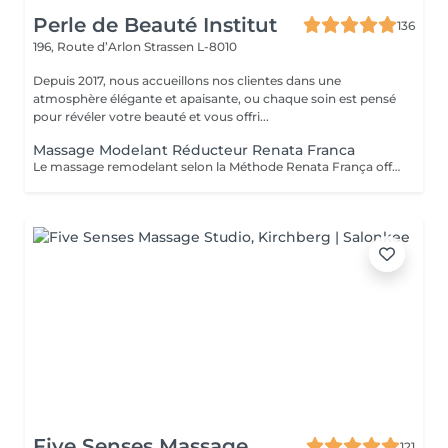
Perle de Beauté Institut
136
196, Route d’Arlon
Strassen L-8010
Depuis 2017, nous accueillons nos clientes dans une
atmosphère élégante et apaisante, ou chaque soin est pensé
pour révéler votre beauté et vous offri...
Massage Modelant Réducteur Renata Franca
Le massage remodelant selon la Méthode Renata França offre des résultats surprenants, car il a été conçu pour remodeler les adipocytes, c'est-à-dire déplacer la graisse vers les zones appropriées et ainsi mieux dessiner les contours du corps. Le pétrissage et les glissements ne sont que quelques-unes des manuvres qui promettent de redessiner la silhouette et d'offrir des courbes plus harmonieuses.
Five Senses Massage
121