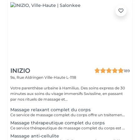
INIZIO
189
9a, Rue Aldringen
Ville-Haute L-1118
Votre parenthèse urbaine à Hamilius. Des soins express de 30
minutes aux soins du visage immersifs Swissline, en passant
par nos rituels de massage et...
Massage relaxant complet du corps
Ce service de massage complet du corps offre un traitement complet et relaxant conçu pour travailler sur tout le corps : cou, épaules, dos, bras, mains, jambes, pieds. Il utilise des techniques fluides à moyenne pression pour relâcher la tension musculaire, améliorer la flexibilité et favoriser la relaxation profonde, ce qui le rend idéal pour soulager le stress, les douleurs quotidiennes ou simplement rétablir l'équilibre après une semaine chargée.
Massage thérapeutique complet du corps
Ce service thérapeutique de massage complet du corps est une séance ciblée et axée sur le traitement qui aborde la tension musculaire spécifique, les déséquilibres posturaux et les schémas de douleur chronique dans tout le corps. En utilisant des techniques plus profondes et ciblées telles que la libération myofasciale, le travail au point de déclenchement et l'étirement des fibres croisées, il vise à corriger les restrictions musculaires, à améliorer la mobilité articulaire et à restaurer le mouvement fonctionnel, ce qui le rend idéal pour les personnes souffrant d'inconfort récurrent ou de modes de vie actifs. Principaux avantages Soulage la tension musculaire chronique et la douleur, en particulier dans le cou, les épaules, le dos, les hanches et les jambes, en travaillant sur les tissus profonds et les points de déclenchement. Améliore la posture et la mobilité des articulations en relâchant les muscles tendus et le fascia, aidant le corps à bouger plus librement et avec moins de fatigue. Favorise la récupération et la performance des blessures en réduisant la raideur musculaire, en améliorant la circulation et en raccourcissant le temps de récupération après l'activité physique.
Massage anti-cellulite