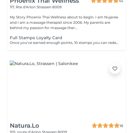
Phoenix Thai Wellness
45
117, Rte d'Arlon
Strassen 8009
My Story Phoenix Thai Wellness about to begin. I am Nujaree
and I am a massage therapist since 2006. My parents are
behind my passion for massage ther...
Full Stamps Loyalty Card
Once you've earned enough points, 10 stamps you can redeem them for a discount 30 minutes free.
Natura.Lo
18
105, route d’Arlon
Strassen 8009