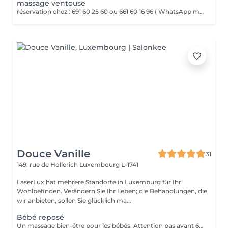
massage ventouse
réservation chez : 691 60 25 60 ou 661 60 16 96 ( WhatsApp msg ) VENTOUSES OU CUPPING THERAPY Technique thérapeutique utilisant la succion pour créer une dépression sur la peau. Il améliore la circulation sanguine, décontracte lés muscles, soulage les Dolores et draine les tissus
Douce Vanille
31
149, rue de Hollerich
Luxembourg L-1741
LaserLux hat mehrere Standorte in Luxemburg für Ihr
Wohlbefinden. Verändern Sie Ihr Leben; die Behandlungen, die
wir anbieten, sollen Sie glücklich ma...
Bébé reposé
Un massage bien-être pour les bébés. Attention pas avant 6 mois, présence d'un parent pendant le massage.