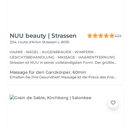
NUU beauty | Strassen
424
204, route d'Arlon
Strassen L-8010
HAARE - NÄGEL - AUGENBRAUEN - WIMPERN -
GESICHTSBEHANDLUNG - MASSAGE - HAARENTFERNUNG
Strassen ist NUU in seiner vollständigsten Form. Der größte
Sal...
Massage für den Ganzkörper, 60min
Erhalten Sie Ihre Gesundheit! Massage ist die Praxis des Knetens oder Bearbeitens der Muskeln und anderer Weichteile einer Person, um Stress zu reduzieren, Muskelschmerzen zu lindern, die Entspannung zu fördern und die Funktion des Immunsystems zu verbessern. Vorteile einer Ganzkörpermassage für die Gesundheit: - reduziert Stress - entspannend - verbessert die Durchblutung - verbessert das Immunsystem des Körpers Wie wird eine Ganzkörpermassage durchgeführt? - Kopf und Nacken werden massiert - Schultern und Rücken werden massiert - Hände und Arme werden massiert - Füße und Beine werden massiert - der Bauch wird massiert Altersbeschränkungen: es gibt keine Altersbeschränkungen für dieses Verfahren. Empfehlungen nach dem Eingriff: nach dem Eingriff 2-3 Stunden keinen Sport und plötzliche Bewegungen machen. Frequenz: 1-2 Mal pro Woche, insgesamt 10 Mal. Wiederholen Sie den Eingriff alle 3-6 Monate.