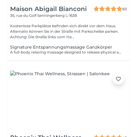
Maison Abigaïl Bianconi
83
36, rue du Golf
Senningerberg L-1638
Kostenlose Parkplätze befinden sich direkt vor dem Haus.
Alternativ können Sie in der Straße mit Parkscheibe parken.
Achtung: Die Straße links vom Ha...
Signature Entspannungsmassage Ganzkörper
A full-body relaxing massage designed to release physical and mental tension. The technique is adapted to your body and your needs on the day, offering deep and lasting relaxation. This treatment can be combined with a targeted massage (neck & scalp or feet) for a more personalized experience.