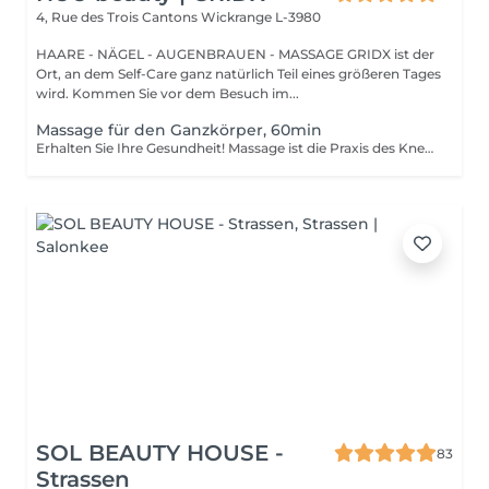
4, Rue des Trois Cantons
Wickrange L-3980
HAARE - NÄGEL - AUGENBRAUEN - MASSAGE GRIDX ist der
Ort, an dem Self-Care ganz natürlich Teil eines größeren Tages
wird. Kommen Sie vor dem Besuch im...
Massage für den Ganzkörper, 60min
Erhalten Sie Ihre Gesundheit! Massage ist die Praxis des Knetens oder Bearbeitens der Muskeln und anderer Weichteile einer Person, um Stress zu reduzieren, Muskelschmerzen zu lindern, die Entspannung zu fördern und die Funktion des Immunsystems zu verbessern. Vorteile einer Ganzkörpermassage für die Gesundheit: - reduziert Stress - entspannend - verbessert die Durchblutung - verbessert das Immunsystem des Körpers Wie wird eine Ganzkörpermassage durchgeführt? - Kopf und Nacken werden massiert - Schultern und Rücken werden massiert - Hände und Arme werden massiert - Füße und Beine werden massiert - der Bauch wird massiert Altersbeschränkungen: es gibt keine Altersbeschränkungen für dieses Verfahren. Empfehlungen nach dem Eingriff: nach dem Eingriff 2-3 Stunden keinen Sport und plötzliche Bewegungen machen. Frequenz: 1-2 Mal pro Woche, insgesamt 10 Mal. Wiederholen Sie den Eingriff alle 3-6 Monate.
SOL BEAUTY HOUSE -
83
Strassen