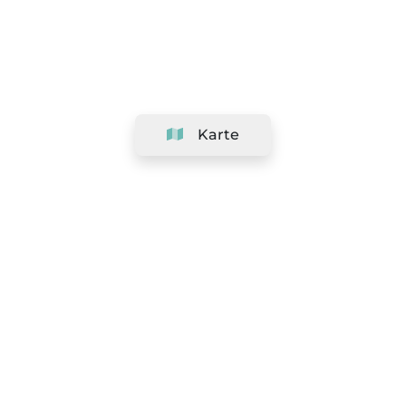
Karte
Unternehmen
Support
Team
&
Jobs
Ihr Geschäft hinzufügen
Rechtlich