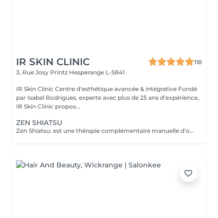
IR SKIN CLINIC
118
3, Rue Josy Printz
Hesperange L-5841
IR Skin Clinic Centre d'esthétique avancée & intégrative Fondé
par Isabel Rodrigues, experte avec plus de 25 ans d'expérience,
IR Skin Clinic propos...
ZEN SHIATSU
Zen Shiatsu: est une thérapie complémentaire manuelle d'origine japonaise, proche de l'acupuncture mais sans aiguilles. C'est une forme de massage, qui équilibre le yin et le yang et stimule ainsi les forces d'autorégulation naturelles du corps. Elle se base sur les méridiens connus dans la Médecine Traditionnelle Chinoise (MTC).