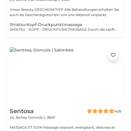
Unser Beauty GESCHENKTIPP Alle Behandlungen erhalten Sie
auch als Geschenkgutschein von uns liebevoll verpackt.
Shiatsu-Kopf-Druckpunktmassage
SHIATSU - KOPF - DRUCKPUNKTMASSAGE Durch die sanfte Stimulation bestimmter Druckpunkte und Energiebahnen werden Blockaden gelöst und der Energiefluss im Körper wiederhergestellt.
Sentosa
408
24, Bohey
Doncols L-9647
MASSAGE ET SOIN Massage relaxant, énergisant, destress et