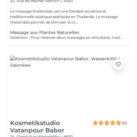
42, Rue de Macher
Remich L-5550
Le massage thaïlandais, est une thérapie ancienne et
traditionnelle asiatique pratiquée en Thaïlande. Le massage
thaïlandais permet de stimuler la cir...
Massage aux Plantes Naturelles
Attention : Pour réserver deux massages en simultané, il est nécessaire de procéder à deux réservations séparées. Ajouter deux services dans une seule réservation entraînera la programmation des rendez-vous l'un après l'autre, et non en même temps. Si besoin, vous pouvez également nous contacter par téléphone au 691 603 983. Merci !
Kosmetikstudio
133
Vatanpour Babor
24, Grand-Rue
Wasserbillig L-6630