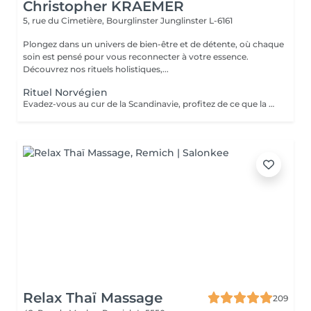
Christopher KRAEMER
5, rue du Cimetière, Bourglinster
Junglinster L-6161
Plongez dans un univers de bien-être et de détente, où chaque
soin est pensé pour vous reconnecter à votre essence.
Découvrez nos rituels holistiques,...
Rituel Norvégien
Evadez-vous au cur de la Scandinavie, profitez de ce que la nature a, à vous offrir Une parenthèse végétale très inspirante pour déconnecter et se reconnecter Véritable moment de relaxation complète. Sauna infrarouge, Massage shiatsu, bol d'air jacquier, douche. Onction du huiles précieuses, hammam crânien et facial, bains rythmés avec méditation guidée, exercices de sophrologie, shampooing, pose de masque et massage crânien, rituel de la cascade, rinçage à l'infusion de plantes et pulvérisation d'hydrolats qui clôturent le soin. Ne comprend pas le séchage des cheveux.
Relax Thaï Massage
209