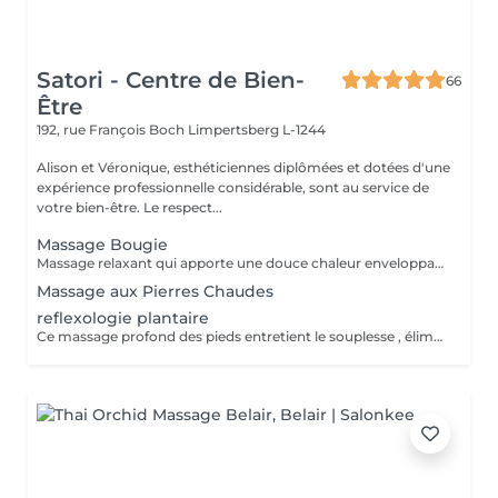
Satori - Centre de Bien-
66
Être
192, rue François Boch
Limpertsberg L-1244
Alison et Véronique, esthéticiennes diplômées et dotées d'une
expérience professionnelle considérable, sont au service de
votre bien-être. Le respect...
Massage Bougie
Massage relaxant qui apporte une douce chaleur enveloppante pour une détente profonde et sensorielle. La cire fondue se transforme en huile soyeuse pour nourrir la peau et apaiser l'esprit.
Massage aux Pierres Chaudes
reflexologie plantaire
Ce massage profond des pieds entretient le souplesse , élimine les tensions , relaxe , favorise la circulation sanguine et rééquilibre les énergies .