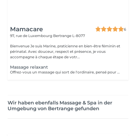
Mamacare
6
97, rue de Luxembourg
Bertrange L-8077
Bienvenue Je suis Marine, praticienne en bien-être féminin et
périnatal. Avec douceur, respect et présence, je vous
accompagne à chaque étape de votr...
Massage relaxant
Offrez-vous un massage qui sort de l'ordinaire, pensé pour vous déconnecter pleinement du mental et vous reconnecter à votre corps dans toutes ses dimensions. Le massage neuro-sensoriel que je propose est une expérience unique : il combine des mobilisations douces des membres, un travail sur différents plans de mouvement (horizontal, vertical, oblique), et de longs gestes enveloppants inspirés du Lomi-Lomi, le massage hawaïen. En jouant avec les rythmes, les directions et les perceptions sensorielles, ce massage invite le corps et l'esprit à perdre leurs repères habituels et c'est précisément là que le lâcher-prise peut s'installer en profondeur. Pendant la séance, vous êtes bercée, étirée, mobilisée : la perception de l'espace et du temps se brouille, le mental décroche peu à peu, les tensions se libèrent. Ce massage est particulièrement indiqué si vous : recherchez une expérience sensorielle différente des massages classiques avez du mal à « débrancher » et souhaitez vous offrir une pause profonde traversez une période de stress ou de surcharge mentale ressentez le besoin de renouer avec votre corps dans une approche douce et enveloppante Chaque séance est entièrement personnalisée et se déroule dans un cadre bienveillant et respectueux.
Wir haben ebenfalls Massage & Spa in der
Umgebung von Bertrange gefunden