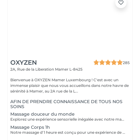
OXYZEN
285
2A, Rue de la Liberation
Mamer L-8425
Bienvenue à OXYZEN Mamer Luxembourg ! C'est avec un
immense plaisir que nous vous accueillons dans notre havre de
sérénité à Mamer, au 2A rue de la L...
AFIN DE PRENDRE CONNAISSANCE DE TOUS NOS
SOINS
Massage douceur du monde
Explorez une expérience sensorielle inégalée avec notre massage Douceur du Monde. Ce massage de luxe combine harmonieusement 106 manuvres expertes pour vous offrir un voyage de détente ultime. Les manuvres comprennent des effleurages anti-stress, des techniques ayurvédiques ancestrales de l'Inde, des mouvements de relaxation coréenne qui apportent des vibrations douces, des étirements inspirés du massage thaïlandais, des points de digitopression pour stimuler les méridiens chinois, ainsi qu'une réflexologie bienfaisante. De plus, pour votre visage, 26 manuvres d'une sophistication exquise sont réalisées.( pour le massage 2h corps & visage ) Chacun de ces gestes a été soigneusement sélectionné et exécuté pour vous permettre de vivre un moment de détente profonde, vous évader du rythme effréné de la vie quotidienne et vous immerger complètement dans la tranquillité. N'hésitez pas à découvrir nos cartes FORFAITS qui vous permettent de prolonger ces instants de bien-être à des tarifs préférentiels. Pour plus d'informations, visitez notre page Forfaits. Ce massage est aussi une idée cadeau idéale pour surprendre et faire plaisir. Pour en savoir plus, cliquez ici : https://www.oxyzen.lu Veuillez noter que ce massage est déconseillé aux femmes enceintes. Avertissement : Nos soins sont dédiés au bien-être et à la relaxation. Ils ne remplacent pas un suivi médical et ne relèvent pas de la kinésithérapie.
Massage Corps 1h
Notre massage d'1 heure est conçu pour une expérience de bien-être complète. Au cours de cette séance, différentes parties du corps sont régulièrement reliées par de grands mouvements qui vont des épaules aux pieds. Cette approche holistique mène à l'unification du corps et de l'esprit, vous permettant de vous détendre profondément et de retrouver votre équilibre intérieur. Laissez-vous emporter par cette expérience de massage d'1 heure, où chaque mouvement est soigneusement orchestré pour favoriser la relaxation, la détente musculaire et la revitalisation. Un véritable voyage sensoriel vous attend, vous aidant à oublier le stress quotidien et à vous ressourcer pleinement. Réservez dès maintenant votre séance d'1 heure et offrez-vous un moment de pur bien-être. Note : Ce massage d'1 heure peut être personnalisé en fonction de vos besoins et préférences, que ce soit pour cibler des zones spécifiques ou pour vous offrir une relaxation complète. Pour plus d'informations et pour réserver votre séance, contactez-nous ou réservez dès maintenant. Idéal également comme idée cadeau originale, pour surprendre et faire plaisir. Pour en savoir plus et découvrir l'ensemble de nos prestations, cliquez ici : https://www.oxyzen.lu Déconseillé aux femmes enceintes. Nous sommes impatients de vous accueillir pour une expérience de massage exceptionnelle chez OXYZEN. Avertissement : Nos soins sont dédiés au bien-être et à la relaxation. Ils ne remplacent pas un suivi médical et ne relèvent pas de la kinésithérapie.