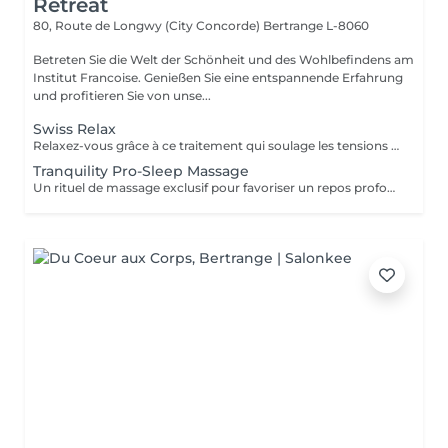
Retreat
80, Route de Longwy (City Concorde)
Bertrange L-8060
Betreten Sie die Welt der Schönheit und des Wohlbefindens am
Institut Francoise. Genießen Sie eine entspannende Erfahrung
und profitieren Sie von unse...
Swiss Relax
Relaxez-vous grâce à ce traitement qui soulage les tensions pour un dos parfaitement détendu.
Tranquility Pro-Sleep Massage
Un rituel de massage exclusif pour favoriser un repos profond du corps et de lesprit. Les effets positifs relaxants et anti-stress du «tranquility Blend» sont augmentés par les techniques du modelage exclusif, inspiré par layurvéda du Kérala et le rituel de massage traditionnel indonésien «Sea malay», intéressant pour ses vertus sur le système nerveux et lesprit. Tranquility Pro-Sleep Massage, aide le corps à récupérer des situations de stress et améliore la qualité du repos et du sommeil.