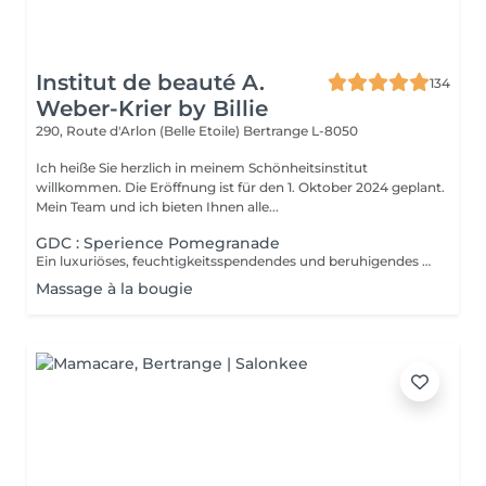
Institut de beauté A.
134
Weber-Krier by Billie
290, Route d'Arlon (Belle Etoile)
Bertrange L-8050
Ich heiße Sie herzlich in meinem Schönheitsinstitut
willkommen. Die Eröffnung ist für den 1. Oktober 2024 geplant.
Mein Team und ich bieten Ihnen alle...
GDC : Sperience Pomegranade
Ein luxuriöses, feuchtigkeitsspendendes und beruhigendes Ritual für den Körper, das individuell an die Bedürfnisse der Haut angepasst werden kann. Die Linie basiert auf Granatapfel, einen fantastischen Inhaltsstoff, beruhigend und antioxidativ. Das Ergebnis verspricht Zellerneuerung, Vitalität und Feuchtigkeit! GRANATAPFEL-KÖRPERPEELING: Genießen Sie zusammen mit dem Puder- und Creme-Körperpeeling ein 45-minütiges Ganzkörper-Peeling-Ritual. GRANATAPFEL-KÖRPERMASSAGE: Im Liegen massieren, dann im Liegen mit der sensorischen Massagecreme. Dieses Ritual dauert 45 Minuten. GRANATAPFEL-KÖRPERPACKUNG: Die Packung wird mit sanften Bewegungen aufgetragen und 20 Minuten einwirken gelassen, bevor das Produkt einmassiert wird durch eine tolle Massage. Dieses Ritual dauert 60 Minuten. POMEGRANATE RED SERENITY: Ein köstliches 90-minütiges Ritual, das die Kraft von Granatapfelkernen mit der kraftvollen feuchtigkeitsspendenden Wirkung von der Creme kombiniert. POMEGRANATE SWEET COCOON: Tauchen Sie 90 Minuten lang in die Welt von Pomegranate Sperience ein mit diesem kompletten Ritual inklusive Peeling, Massage und Packung.
Massage à la bougie