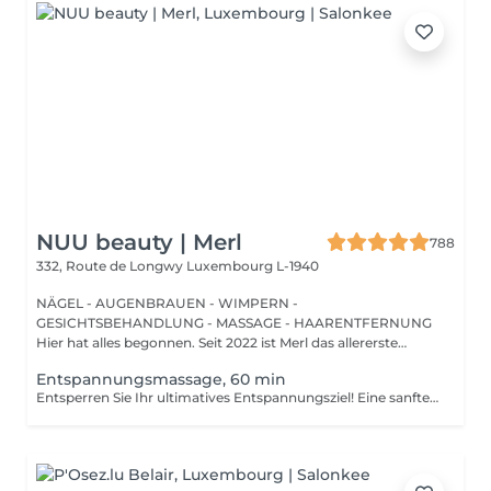
NUU beauty | Merl
788
332, Route de Longwy
Luxembourg L-1940
NÄGEL - AUGENBRAUEN - WIMPERN -
GESICHTSBEHANDLUNG - MASSAGE - HAARENTFERNUNG
Hier hat alles begonnen. Seit 2022 ist Merl das allererste
Zuhause der ...
Entspannungsmassage, 60 min
Entsperren Sie Ihr ultimatives Entspannungsziel! Eine sanfte, sanfte Behandlung, die muskuläre Spannungen lindert, die Durchblutung erhöht und ein allgemeines Gefühl der Entspannung fördert. Vorteile einer entspannenden Massage: - verbessert den Schlaf - reduziert Stress - löst Muskelverspannungen Wie wird eine entspannende Massage durchgeführt? - Kopf und Nacken werden massiert - Schultern und Rücken werden massiert - Hände und Arme werden massiert - Füße und Beine werden massiert - Bauch wird massiert Altersbeschränkungen: es gibt keine Altersbeschränkungen für dieses Verfahren. Empfehlungen nach dem Verfahren: treiben Sie 2-3 Stunden nach dem Eingriff keinen Sport und machen Sie keine scharfen Bewegungen. Häufigkeit: 1-2 Mal pro Woche, insgesamt 10 Mal. Wiederholen Sie dies alle 3-6 Monate.