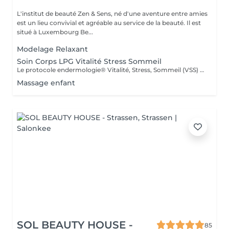
L'institut de beauté Zen & Sens, né d'une aventure entre amies
est un lieu convivial et agréable au service de la beauté. Il est
situé à Luxembourg Be...
Modelage Relaxant
Soin Corps LPG Vitalité Stress Sommeil
Le protocole endermologie® Vitalité, Stress, Sommeil (VSS) réduit significativement le stress, améliore la vitalité et les défenses naturelles, réduit les troubles du sommeil et améliore l'humeur générale. Soin corps réalisé à l'aide du LPG
Massage enfant
SOL BEAUTY HOUSE -
85