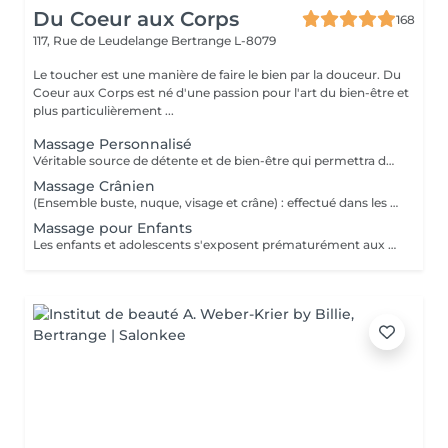
Du Coeur aux Corps
168
117, Rue de Leudelange
Bertrange L-8079
Le toucher est une manière de faire le bien par la douceur. Du
Coeur aux Corps est né d'une passion pour l'art du bien-être et
plus particulièrement ...
Massage Personnalisé
Véritable source de détente et de bien-être qui permettra de retirer les noeuds musculaires tout en favorisant un état intense de relaxation, des pieds à la tête ou selon vos besoins et envie. Un moment de lâcher prise pour le corps et l'esprit.
Massage Crânien
(Ensemble buste, nuque, visage et crâne) : effectué dans les règles de l'art, le massage crânien possède de nombreuses vertus : il lutte contre la fatigue, il réduit le stress, il atténue les maux de tête, il combat les insomnies et il calme les tensions dans la nuque et le haut du dos. Un beau moment de déconnexion totale, de quoi vous vider complètement la tête.
Massage pour Enfants
Les enfants et adolescents s'exposent prématurément aux agitations du quotidien. Le massage constitue le début d'un apprentissage pour prendre soin de leur corps et de leur bien-être, dès leur plus jeune âge. Il favorise son développement et sa croissance et peut être une source de guérison et d'un bon équilibre pour son organisme. De quoi également lui donner confiance durant cette période de transition vers l'âge adulte.