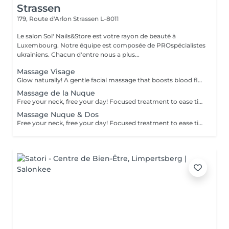
Strassen
179, Route d'Arlon
Strassen L-8011
Le salon Sol' Nails&Store est votre rayon de beauté à
Luxembourg. Notre équipe est composée de PROspécialistes
ukrainiens. Chacun d'entre nous a plus...
Massage Visage
Glow naturally! A gentle facial massage that boosts blood flow, reduces puffiness, and enhances skin tone. Promotes lymphatic drainage in the face and stimulates collagen production.
Massage de la Nuque
Free your neck, free your day! Focused treatment to ease tightness, tension headaches, and stiffness in the neck and shoulders. You work in the office, spending long hours at a desk or looking at screens. THIS MASSAGE IS FOR YOU! Restores movement and reduces pain.
Massage Nuque & Dos
Free your neck, free your day! Focused treatment to ease tightness, tension headaches, and stiffness in the neck and shoulders. You work in the office, spending long hours at a desk or looking at screens. THIS MASSAGE IS FOR YOU! Restores movement and reduces pain.