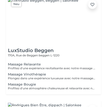
Neu
LuxStudio Beggen
170A, Rue de Beggen
beggen L-1220
Massage Relaxante
Profitez d'une expérience revitalisante avec notre massage relaxant de 40, 60 ou 90 minutes. Nos esthéticiennes utiliseront des techniques douces pour soulager les tensions musculaires, procurant une sensation de tranquillité. Le temps de préparation et d'installation de la cliente est inclus dans la période choisie, garantissant que chaque minute soit consacrée à votre bien-être. Profitez de ce moment pour rajeunir corps et esprit.
Massage Vinothérapie
Plongez dans une expérience luxueuse avec notre massage Vinothérapie de 40, 60 ou 90 minutes. Nos Esthetcienne experts utiliseront des techniques spécifiques, combinant les bienfaits du raisin pour apaiser vos muscles et offrir une sensation de détente profonde. Le temps de préparation et d'installation de la cliente est inclus dans la durée sélectionnée, garantissant une expérience dédiée à votre bien-être. Laissez-vous emporter par ce moment de délice, revitalisant à la fois votre corps et votre esprit.
Massage Bougie
Profitez d'une atmosphère chaleureuse et relaxante avec notre massage aux bougies de 40, 60 ou 90 minutes. Nos esthéticiennes spécialisées intègrent des bougies parfumées pour créer une ambiance paisible tout en appliquant des techniques douces visant à soulager les tensions musculaires. Le temps de préparation et d'installation de la cliente est inclus dans la période choisie, garantissant que chaque minute soit dédiée à votre bien-être. Offrez-vous une expérience de rajeunissement du corps et de l'esprit dans ce cadre serein.