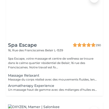
Spa Escape
290
16, Rue des Franciscaines
Belair L-1539
Spa Escape, votre massage et centre de wellness se trouve
dans le calme quartier résidentiel de Belair; 16 rue des
Franciscaines. Notre travail est fo...
Massage Relaxant
Massage du corps réalisé avec des mouvements fluides, lents et enveloppants qui avec une pression légère, vous offrira une détente profonde du corps et de l'esprit. Ce soin commence par un rafraîchissement stimulant des pieds pour favoriser la circulation sanguine et la relaxation. Pression légère à médium
Aromatherapy Experience
Un massage haut de gamme avec des mélanges d'huiles essentielles bio pour vous relaxer et vous revitaliser. Les techniques de massage et les huiles sont soigneusement sélectionnés et adaptés à chaque personne selon vos besoins spécifiques.Ce soin commence par un rafraîchissement stimulant des pieds pour favoriser la circulation sanguine et la relaxation.