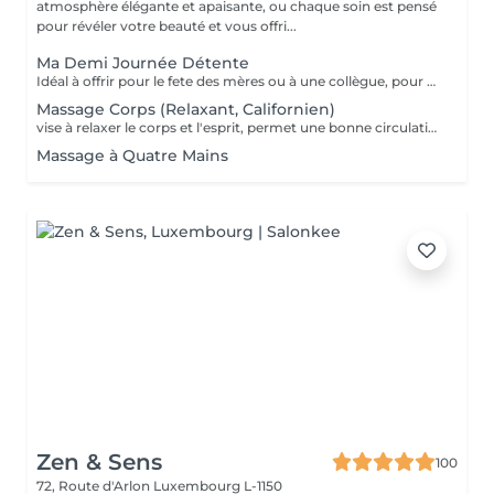
atmosphère élégante et apaisante, ou chaque soin est pensé
pour révéler votre beauté et vous offri...
Ma Demi Journée Détente
Idéal à offrir pour le fete des mères ou à une collègue, pour un anniversaire, pour faire se faire plaisir et se détendre tout simplement. Il contient les soins suivants : Un massage relaxant de 60 min pour le corps + Soin du visage MosaïqueModelante+ spa paraffine les mains + spa paraffine les pieds
Massage Corps (Relaxant, Californien)
vise à relaxer le corps et l'esprit, permet une bonne circulation des flux sanguins et énergétiques dans le corps, assouplit les muscles, tonifie la peau.
Massage à Quatre Mains
Zen & Sens
100
72, Route d'Arlon
Luxembourg L-1150