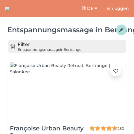
DE
Einloggen
Entspannungsmassage
in
Bertran
Filter
Entspannungsmassage
in
Bertrange
Françoise Urban Beauty
250