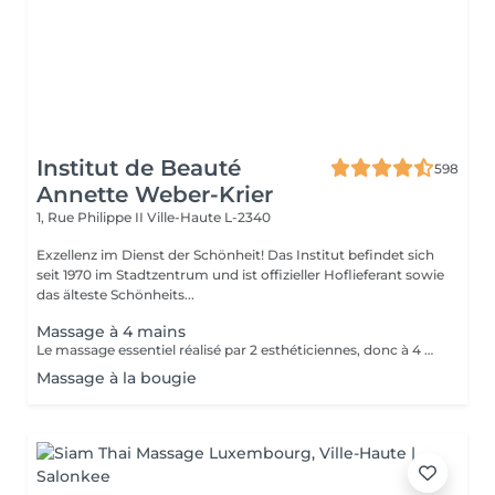
Institut de Beauté
598
Annette Weber-Krier
1, Rue Philippe II
Ville-Haute L-2340
Exzellenz im Dienst der Schönheit! Das Institut befindet sich
seit 1970 im Stadtzentrum und ist offizieller Hoflieferant sowie
das älteste Schönheits...
Massage à 4 mains
Le massage essentiel réalisé par 2 esthéticiennes, donc à 4 mains est un massage du corps complet aux huiles essentielles, qui apporte une profonde relaxation. C'est une technique favorisant la circulation énergétique et qui réactive le métabolisme. C'est un massage où on retrouve le plaisir de donner et de recevoir. En fait c'est un mélange de différentes techniques : californienne, quant au rythme, la fluidité, manoeuvres enveloppantes, et suédoise, travail précis sur les différentes parties du corps.
Massage à la bougie