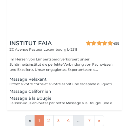
INSTITUT FAIA
458
27, Avenue Pasteur
Luxembourg L-2311
Im Herzen von Limpertsberg verkörpert unser
Schönheitsinstitut die perfekte Verbindung von Fachwissen
und Exzellenz. Unser engagiertes Expertenteam e...
Massage Relaxant
Offrez à votre corps et à votre esprit une escapade du quotidien avec notre Massage Relaxant. Conçu pour apaiser les muscles tendus et l'esprit agité, ce massage est une invitation à la tranquillité. Les gestes doux et enveloppants vous plongent dans un état de détente profonde, éliminant le stress et favorisant une relaxation totale. Laissez-vous dorloter, ressourcez-vous et repartez avec un sourire apaisé.
Massage Californien
Massage à la Bougie
Laissez-vous envoûter par notre Massage à la Bougie, une expérience sensorielle unique. La chaleur douce et apaisante de la cire fondue associée à des mouvements délicats vous transporte dans un cocon de relaxation. Vos sens seront comblés par les parfums apaisants de nos bougies spécialement conçues. Plongez dans un état de béatitude et ressortez avec une peau soyeuse et un esprit apaisé.
«
1
2
3
4
...
7
»