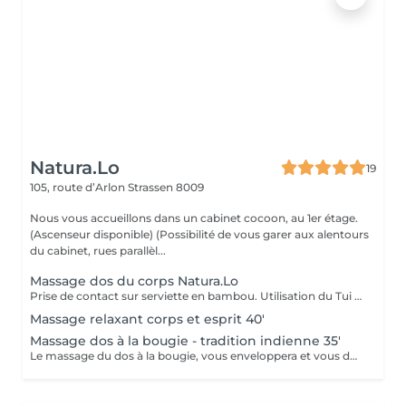
Natura.Lo
19
105, route d’Arlon
Strassen 8009
Nous vous accueillons dans un cabinet cocoon, au 1er étage.
(Ascenseur disponible) (Possibilité de vous garer aux alentours
du cabinet, rues parallèl...
Massage dos du corps Natura.Lo
Prise de contact sur serviette en bambou. Utilisation du Tui Na afin d'améliorer la circulation énergétique, utilisation du Lomi-Lomi, utilisation méthode relaxante. Utilisation d'huile végétale. Pression selon vos besoins. (Du crâne jusqu'aux orteils) Chèque cadeau disponible (Montant de votre choix, celui-ci est à indiquer lors de votre demande)
Massage relaxant corps et esprit 40'
Massage dos à la bougie - tradition indienne 35'
Le massage du dos à la bougie, vous enveloppera et vous donnera une sensation très réconfortante, avec la bougie qui apporte son soin onctueux