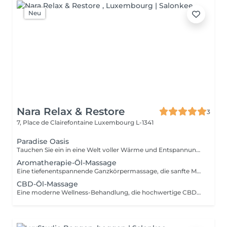
Neu
Nara Relax & Restore
3
7, Place de Clairefontaine
Luxembourg L-1341
Paradise Oasis
Tauchen Sie ein in eine Welt voller Wärme und Entspannung. Dieses luxuriöse Wellness-Ritual kombiniert eine 90-minütige Hot-Stone-Massage mit einer 30-minütigen Thailändischen Fußreflexzonenmassage. Die Behandlung hilft, tiefliegende Verspannungen zu lösen, die Durchblutung zu fördern und Körper und Geist wieder in Einklang zu bringen. Enthalten sind: Hot-Stone-Massage 90 Min. Thailändische Fußreflexzonenmassage 30 Min.
Aromatherapie-Öl-Massage
Eine tiefenentspannende Ganzkörpermassage, die sanfte Massagetechniken mit sorgfältig ausgewählten ätherischen Ölen kombiniert. Die wohltuenden Düfte und fließenden Bewegungen helfen, Muskelverspannungen zu lösen, Stress abzubauen, den Geist zu beruhigen und ein nachhaltiges Gefühl von Wohlbefinden zu fördern.
CBD-Öl-Massage
Eine moderne Wellness-Behandlung, die hochwertige CBD-Öle mit entspannenden Massagetechniken verbindet. Ideal für alle, die sich eine Auszeit vom hektischen Alltag gönnen möchten. Die Behandlung hilft, Muskelspannungen zu lösen und sorgt für ein angenehmes körperliches Wohlgefühl.