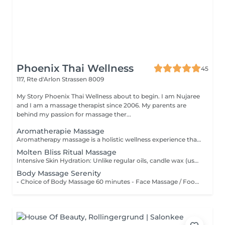
Phoenix Thai Wellness
45
117, Rte d'Arlon
Strassen 8009
My Story Phoenix Thai Wellness about to begin. I am Nujaree
and I am a massage therapist since 2006. My parents are
behind my passion for massage ther...
Aromatherapie Massage
Aromatherapy massage is a holistic wellness experience that combines the gentle physical manipulation of soft tissue with the soothing application of plant-derived essential oils. It remains a primary wellness practice for balancing emotional and physical well-being through inhalation and skin nourishment.
Molten Bliss Ritual Massage
Intensive Skin Hydration: Unlike regular oils, candle wax (usually made from soy or beeswax) contains high concentrations of Shea butter and Vitamin E, providing deep nourishment that leaves the skin silky smooth and hydrated for hours. Muscle Tension Release: The comforting warmth from the molten oil penetrates gently into the muscle layers, helping to melt away daily stiffness, ease tension, and thoroughly relax the body after a long day of work.
Body Massage Serenity
- Choice of Body Massage 60 minutes - Face Massage / Foot Reflexology 60 minutes