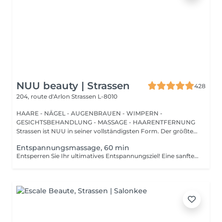
NUU beauty | Strassen
428
204, route d'Arlon
Strassen L-8010
HAARE - NÄGEL - AUGENBRAUEN - WIMPERN -
GESICHTSBEHANDLUNG - MASSAGE - HAARENTFERNUNG
Strassen ist NUU in seiner vollständigsten Form. Der größte
Sal...
Entspannungsmassage, 60 min
Entsperren Sie Ihr ultimatives Entspannungsziel! Eine sanfte, sanfte Behandlung, die muskuläre Spannungen lindert, die Durchblutung erhöht und ein allgemeines Gefühl der Entspannung fördert. Vorteile einer entspannenden Massage: - verbessert den Schlaf - reduziert Stress - löst Muskelverspannungen Wie wird eine entspannende Massage durchgeführt? - Kopf und Nacken werden massiert - Schultern und Rücken werden massiert - Hände und Arme werden massiert - Füße und Beine werden massiert - Bauch wird massiert Altersbeschränkungen: es gibt keine Altersbeschränkungen für dieses Verfahren. Empfehlungen nach dem Verfahren: treiben Sie 2-3 Stunden nach dem Eingriff keinen Sport und machen Sie keine scharfen Bewegungen. Häufigkeit: 1-2 Mal pro Woche, insgesamt 10 Mal. Wiederholen Sie dies alle 3-6 Monate.