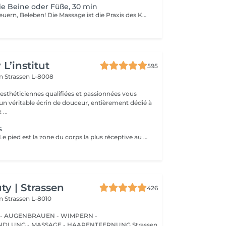
ie Beine oder Füße, 30 min
Entspannen, Erneuern, Beleben! Die Massage ist die Praxis des Knetens oder Manipulierens der Muskeln und anderer Weichteile einer Person, um Stress zu reduzieren, Muskelschmerzen zu lindern, die Entspannung zu fördern und die Funktion des Immunsystems zu verbessern. Vorteile einer Bein - oder Fußmassage: - reduziert Stress - entspannend - verbessert die Durchblutung - verbessert das Immunsystem des Körpers Wie wird eine Bein- oder Fußmassage durchgeführt? - Füße und Beine werden massiert Altersbeschränkungen: es gibt keine Altersbeschränkungen für dieses Verfahren. Empfehlungen nach dem Eingriff: nach dem Eingriff 2-3 Stunden keinen Sport und plötzliche Bewegungen machen. Frequenz: 1-2 Mal pro Woche, insgesamt 10 Mal. Wiederholen Sie den Eingriff alle 3-6 Monate.
L’institut
595
on
Strassen L-8008
 esthéticiennes qualifiées et passionnées vous
 un véritable écrin de douceur, entièrement dédié à
...
s
Le saviez-vous ? Le pied est la zone du corps la plus réceptive au massage. Nous n'y pensons pas assez mais les pieds sont une partie très importante du corps et nécessitent un soin tout particulier ! Supportant toute la charge pondérale ainsi que les agressions extérieures telles que le temps, les chaussures trop serrées, à talons ou simplement le fait de marcher toute la journée, nos pieds sont fortement sollicités ! Les massages des pieds sont donc conseillés et très favorables à notre bien-être général !
y | Strassen
426
on
Strassen L-8010
 - AUGENBRAUEN - WIMPERN -
UNG - MASSAGE - HAARENTFERNUNG Strassen