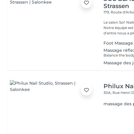
Strassen
179, Route d'Arl
Le salon Sol' Na
Notre équipe es
d'entre nous a plu
Foot Massage
Massage réfle
Massage des j
Philux Na
30A, Rue Henri 
massage des 