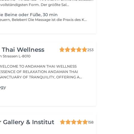
 vollständigsten Form. Der größte Sal...
ie Beine oder Füße, 30 min
Entspannen, Erneuern, Beleben! Die Massage ist die Praxis des Knetens oder Manipulierens der Muskeln und anderer Weichteile einer Person, um Stress zu reduzieren, Muskelschmerzen zu lindern, die Entspannung zu fördern und die Funktion des Immunsystems zu verbessern. Vorteile einer Bein - oder Fußmassage: - reduziert Stress - entspannend - verbessert die Durchblutung - verbessert das Immunsystem des Körpers Wie wird eine Bein- oder Fußmassage durchgeführt? - Füße und Beine werden massiert Altersbeschränkungen: es gibt keine Altersbeschränkungen für dieses Verfahren. Empfehlungen nach dem Eingriff: nach dem Eingriff 2-3 Stunden keinen Sport und plötzliche Bewegungen machen. Frequenz: 1-2 Mal pro Woche, insgesamt 10 Mal. Wiederholen Sie den Eingriff alle 3-6 Monate.
Thai Wellness
253
on
Strassen L-8010
WELCOME TO ANDAMAN THAI WELLNESS
ESSENCE OF RELAXATION ANDAMAN THAI
 SANCTUARY OF TRANQUILITY, OFFERING A
ogy
 Gallery & Institut
158