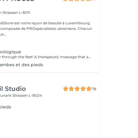
on
Strassen L-8011
ils&Store est votre rayon de beauté à Luxembourg.
t composée de PROspécialistes ukrainiens. Chacun
s...
xologique
Balance the body through the feet! A therapeutic massage that applies pressure to specific reflex points on the feet, corresponding to different organs and systems in the body. Promotes relaxation, boosts circulation, and supports overall wellness.
ambes et des pieds
il Studio
78
Dunant
Strassen L-8024
pieds