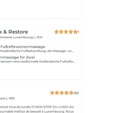
x & Restore
1
efontaine
Luxembourg L-1341
e Fußreflexzonenmassage
Eine traditionelle thailändische Fußbehandlung, die Massage- und Drucktechniken an Füßen und Unterschenkeln kombiniert. Diese entspannende Anwendung hilft, müde Füße zu entlasten, die Durchblutung anzuregen, Stress abzubauen und ein angenehmes Gefühl von Ausgeglichenheit und Wohlbefinden zu fördern.
enmassage für Zwei
Genießen Sie gemeinsam eine traditionelle thailändische Fußreflexzonenmassage. Durch gezielte Drucktechniken an Füßen und Unterschenkeln hilft diese entspannende Behandlung dabei, müde Füße zu entlasten, die Durchblutung anzuregen und ein angenehmes Gefühl von Ausgeglichenheit und Wohlbefinden zu fördern.
993
are L-1631
ture tous les lundis !!!! NON STOP DU LUNDI AU