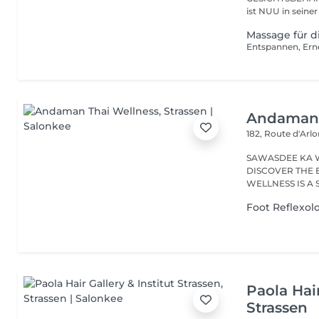
ist NUU in seiner
Massage für d
Andaman 
182, Route d'Arl
SAWASDEE KA 
DISCOVER THE 
WELLNESS IS A
RANGE...
Foot Reflexol
Paola Hair
Strassen