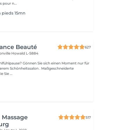
pour n...
a pieds 15mn
gance Beauté
627
onville
Howald L-5884
Sie sich einen Moment nur für
Schönheitssalon . Maßgeschneiderte
 Sie ...
i Massage
517
urg