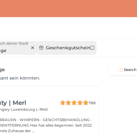
ch deiner Stadt
Geschenkgutschein
nge
ge
Search
ssant sein könnten.
y | Merl
788
Longwy
Luxembourg L-1940
BRAUEN - WIMPERN - GESICHTSBEHANDLUNG -
 hat alles begonnen. Seit 2022
erste Zuhause der ...