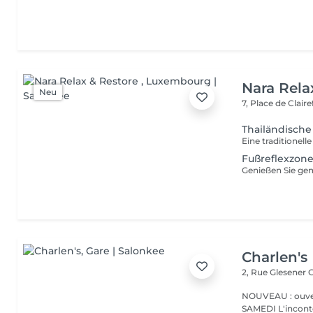
Nara Rela
Neu
7, Place de Clair
Thailändisch
Fußreflexzon
Charlen's
2, Rue Glesener
G
NOUVEAU : ouver
SAMEDI L'incontournable institut de beauté à Luxembourg. Nous