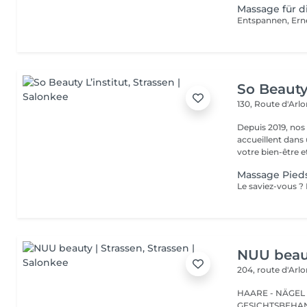
Massage für d
So Beauty 
130, Route d'Arl
Depuis 2019, nos
accueillent dans
votre bien-être et 
Massage Pied
NUU beaut
204, route d'Arl
HAARE - NÄGEL
GESICHTSBEHANDL