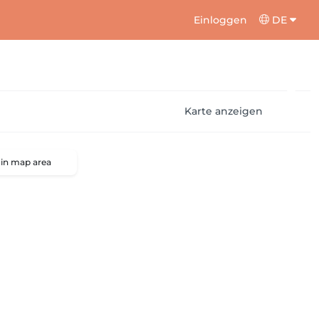
Einloggen
DE
Karte anzeigen
 in map area