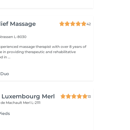
lief Massage
42
Strassen L-8030
perienced massage therapist with over 8 years of
 in providing therapeutic and rehabilitative
 in ...
 Duo
n Luxembourg Merl
13
e de Machault
Merl L-2111
Pieds