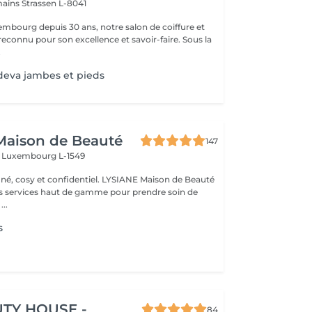
mains
Strassen L-8041
mbourg depuis 30 ans, notre salon de coiffure et
reconnu pour son excellence et savoir-faire. Sous la
.
deva jambes et pieds
Maison de Beauté
147
s
Luxembourg L-1549
 et confidentiel. LYSIANE Maison de Beauté
s services haut de gamme pour prendre soin de
...
s
TY HOUSE -
84