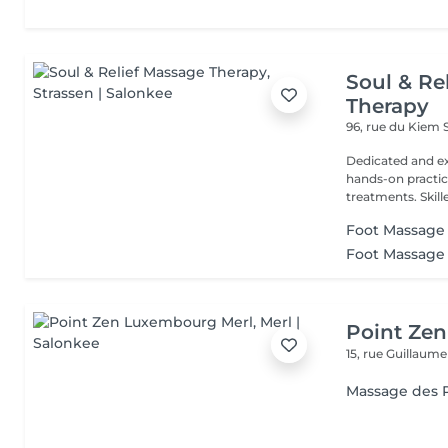
Soul & Re
Therapy
96, rue du Kiem
Dedicated and ex
hands-on practice
treatments. Skilled
Foot Massage
Foot Massage
Point Ze
15, rue Guillaum
Massage des 