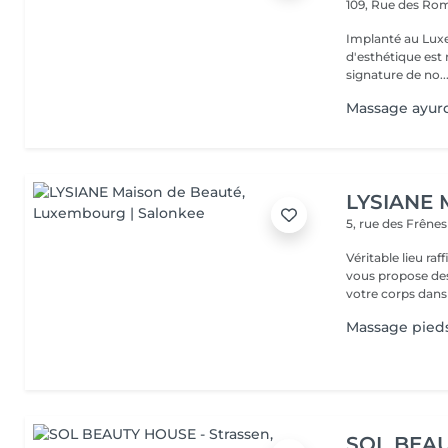
109, Rue des Ro
Implanté au Luxe
d'esthétique est 
signature de no..
Massage ayur
LYSIANE 
5, rue des Frêne
Véritable lieu raffiné, cosy
vous propose de
votre corps dans 
Massage pied
SOL BEAU