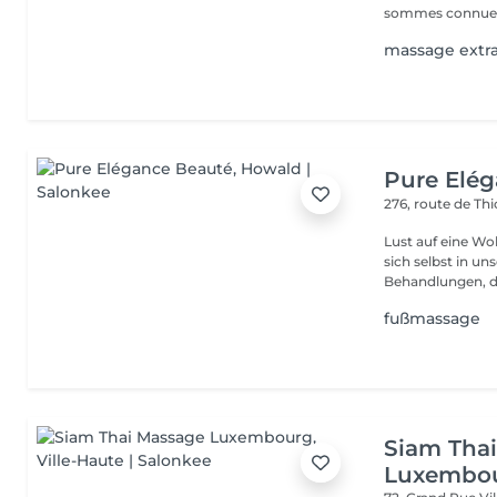
sommes connues 
massage extr
Pure Elé
276, route de Thi
Lust auf eine Wohlfühlpause? Gönnen 
sich selbst in unserem 
Behandlungen, die
fußmassage
Siam Tha
Luxembo