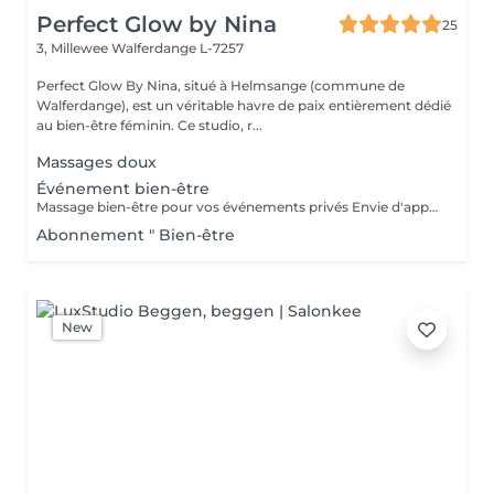
Perfect Glow by Nina
25
3, Millewee
Walferdange L-7257
Perfect Glow By Nina, situé à Helmsange (commune de
Walferdange), est un véritable havre de paix entièrement dédié
au bien-être féminin. Ce studio, r...
Massages doux
Événement bien-être
Massage bien-être pour vos événements privés Envie d'apporter une touche de détente et d'originalité à votre événement ? Je propose des séances de massage bien-être lors de vos événements privés, dans une ambiance conviviale et relaxante. Idéal pour : Enterrement de vie de jeune fille (EVJF) Anniversaire Baby shower Journée entre amies Brunch bien-être Soirée privée Événement d'entreprise ou journée bien-être Toute autre occasion spéciale Chaque prestation est adaptée à votre événement et à vos envies, afin d'offrir à vos invités un véritable moment de relaxation. Pour connaître les formules disponibles, les tarifs ou obtenir un devis personnalisé, n'hésitez pas à me contacter.
Abonnement " Bien-être
New