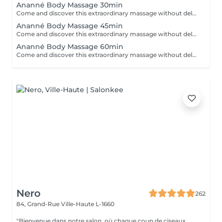
Ananné Body Massage 30min
Come and discover this extraordinary massage without delay First of all we use a vegetable and pure oil then we massage the whole body by alternating brushes and stones. Relaxation guaranteed! The body is relaxed and toned.
Ananné Body Massage 45min
Come and discover this extraordinary massage without delay. First of all we use a vegetable and pure oil then we massage the whole body by alternating brushes and stones. Relaxation guaranteed! The body is relaxed and toned.
Ananné Body Massage 60min
Come and discover this extraordinary massage without delay. First of all we use a vegetable and pure oil then we massage the whole body by alternating brushes and stones. Relaxation guaranteed! The body is relaxed and toned.
Nero
262
84, Grand-Rue
Ville-Haute L-1660
"Bienvenue dans notre salon, où chaque coup de ciseaux