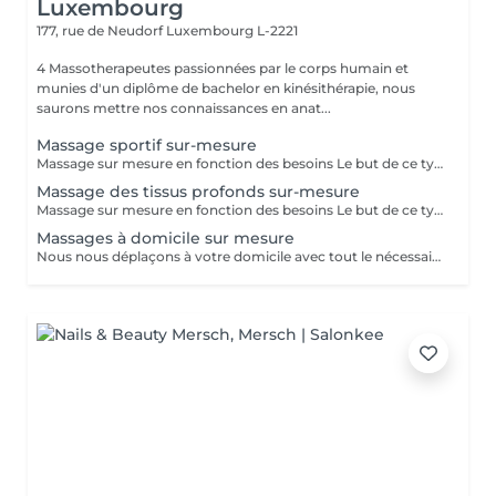
Luxembourg
177, rue de Neudorf
Luxembourg L-2221
4 Massotherapeutes passionnées par le corps humain et
munies d'un diplôme de bachelor en kinésithérapie, nous
saurons mettre nos connaissances en anat...
Massage sportif sur-mesure
Massage sur mesure en fonction des besoins Le but de ce type de massage sera l'optimisation de la récupération musculaire entre les entraînements sportifs (circulation sanguine ramenée au coeur et muscles assouplis), le rythme sera élevé et la pression plus forte que lors d'un massage relaxant mais moins que pour un massage des tissus profonds
Massage des tissus profonds sur-mesure
Massage sur mesure en fonction des besoins Le but de ce type de massage sera de travailler plus en profondeur sur les zones de tensions et de douleur, le rythme est modéré et la pression élevée (mais toujours adaptée en fonction de votre ressenti)
Massages à domicile sur mesure
Nous nous déplaçons à votre domicile avec tout le nécessaire (table, serviettes, huile...) Déplacement à Luxembourg ville ou proche uniquement A noter que le massage durera entre 1h et 1h30 (selon votre réservation) après le temps de trajet. Ainsi si vous réservez pour 12h, prévoyez que le massage commence vers 12h30. Ce temps de trajet n'est pas facturé mais il est à prendre en compte dans le planning Merci de réserver ce service à domicile uniquement si vous souhaitez recevoir un massage dans le respect, aucune avance ou geste déplacé ne serait toléré.