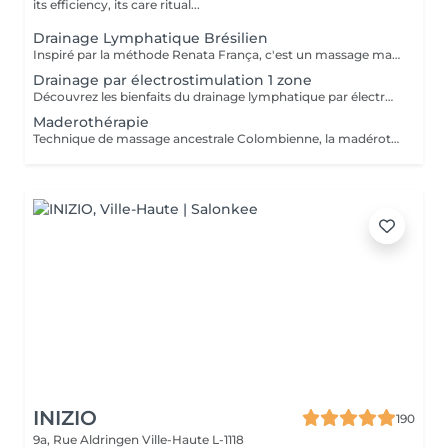
its efficiency, its care ritual...
Drainage Lymphatique Brésilien
Inspiré par la méthode Renata França, c'est un massage manuel destiné a stimuler la circulation lymphatique et à détoxifier l'organisme. Par des manuvres manuelles variant la pression en suivant le sens de la circulation lymphatique l'organisme est nettoyé et son système immunitaire renforcé. La lymphe draine les liquides excédentaires, les toxines et les débris cellulaires pour un résultat immédiat ! Peut être fait avant une séance de madérothérapie pour encore plus de bien fait !!
Drainage par électrostimulation 1 zone
Découvrez les bienfaits du drainage lymphatique par électrostimulation, une méthode innovante qui: - stimule la circulation lymphatique, - réduit les gonflements, - améliore la détoxification du corps et -favorise une sensation de légèreté. Idéal pour améliorer le bien-être et optimiser la perte de poids. Sans douleur, venez profitez d'un moment de détente bien mérité, tout en stimulant de l'intérieur votre corps et perdant des calories. 1 zone correspond au : ventre ou cuisses (les 2) ou bras.
Maderothérapie
Technique de massage ancestrale Colombienne, la madérothérapie offre une multitude de bénéfices sur le corps ! - L'amélioration de la circulation sanguine et de la circulation lymphatique - Une peau resserrée, des muscles plus toniques - L'élimination de l'apparence de la cellulite, même profonde... Qu'il s'agisse de la peau du corps ou du visage, les instruments et rouleaux en bois de maderothérapie agissent sur toutes les zones du corps permettant une relaxation profonde et une tonification du corps dans son ensemble. Pour un bon résultat il est conseiller de faire entre 3 à 5 séances de drainage lymphatique Brésilien afin de détoxifier le corps et 10 séances de maderothérapie réparties sur 5 semaines (soit 2 séances par semaine). Et une séance par mois de chaque en entretient. Effet WOUAH garantie
INIZIO
190
9a, Rue Aldringen
Ville-Haute L-1118