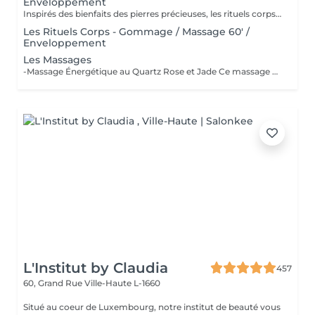
Enveloppement
Inspirés des bienfaits des pierres précieuses, les rituels corps Gemology associent techniques de massage expertes et actifs minéraux pour offrir un moment de détente absolue. Chaque soin est conçu pour rééquilibrer, hydrater, raffermir ou détoxifier la peau, tout en apaisant le corps et l'esprit. Une expérience sensorielle unique, où luxe et efficacité se rencontrent pour révéler l'éclat naturel de votre peau.
Les Rituels Corps - Gommage / Massage 60' /
Enveloppement
Les Massages
-Massage Énergétique au Quartz Rose et Jade Ce massage unique associe la puissance vibratoire des pierres précieuses à des manuvres profondes et relaxantes. Grâce au quartz rose et au jade, il rééquilibre les énergies, relâche les tensions et réveille l'éclat intérieur. Un véritable soin holistique, pour le corps et l'esprit. -Massage Ressourçant Future Maman Spécialement conçu pour accompagner la femme enceinte en douceur, ce massage soulage les tensions, améliore la circulation et procure une profonde sensation de bien-être. Réalisé avec des mouvements enveloppants et des produits adaptés, il offre un moment précieux de connexion avec soi et avec bébé.
L'Institut by Claudia
457
60, Grand Rue
Ville-Haute L-1660
Situé au coeur de Luxembourg, notre institut de beauté vous