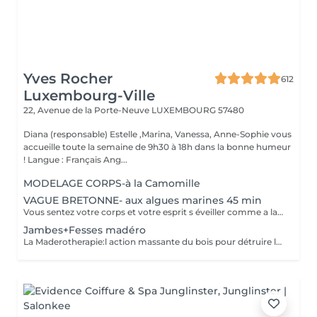
Yves Rocher
612
Luxembourg-Ville
22, Avenue de la Porte-Neuve
LUXEMBOURG 57480
Diana (responsable) Estelle ,Marina, Vanessa, Anne-Sophie vous
accueille toute la semaine de 9h30 à 18h dans la bonne humeur
! Langue : Français Ang...
MODELAGE CORPS-à la Camomille
VAGUE BRETONNE- aux algues marines 45 min
Vous sentez votre corps et votre esprit s éveiller comme a la suite d un bain dans l OCEAN. Vous vous tonicité et leur confort. sentez légère et revitalisée. Vos jambes retrouvent leur tonicité et leur confort
Jambes+Fesses madéro
La Maderotherapie:l action massante du bois pour détruire la cellulite. *Active la circulation sanguine et lymphatique *Réduit les tensions musculaires. *Raffermie et tonifie la peau.