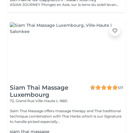
ASIAN JOURNEY Plongez en Asie, sur la terre du soleil levant, où chaque détail est conçu pour offrir harmonie et équilibre grâce à des soins exclusifs qui capturent l'esprit zen des anciens rituels japonais, infusés avec l'essence culturelle et cérémonielle du thé. La collection présente un parfum neuro-scientifiquement prouvé qui favorise l'harmonie et l'équilibre entre le corps et l'esprit. Des notes lactées enveloppantes s'associent à des bois crémeux sophistiqués et à des fruits exotiques. ACTIMOOD PROGRAM® : WELLBEINGMATCHA RENEWAL EXFOLIATION POUR LE CORPS Rituel d'exfoliation conçu pour révéler une peau douce et radieuse. Une formule exclusive à effet antioxydant qui enveloppe le corps d'une étreinte nourrissante et transformatrice. La caresse de sa texture gel extraordinaire permet une exfoliation aussi efficace qu'agréable. SERENITY SANCTUARY MASSAGE CORPOREL Inspiré du Shiatsu, une technique millénaire originaire du Japon, ce massage à effet relaxant vise à harmoniser le rythme naturel du corps en travaillant les méridiens énergétiques. La texture douce du lait de massage facilite le traitement, garantissant une glisse douce et agréable, tout en vous plongeant dans une atmosphère de profonde sérénité. ZEN CEREMONY RITUEL Conçu pour harmoniser le corps et l'esprit, ce rituel corporel associe la préparation et le soin de la peau à la philosophie orientale de l'équilibre holistique. Inspiré par le travail des méridiens énergétiques, il favorise un sentiment de bien-être total et profond.
Siam Thai Massage
517
Luxembourg
72, Grand Rue
Ville-Haute L-1660
Siam Thai Massage offers massage therapy and Thai traditional
technique combination with Thai Herbs which is our Signature
to handle picked especially...
siam thai massage