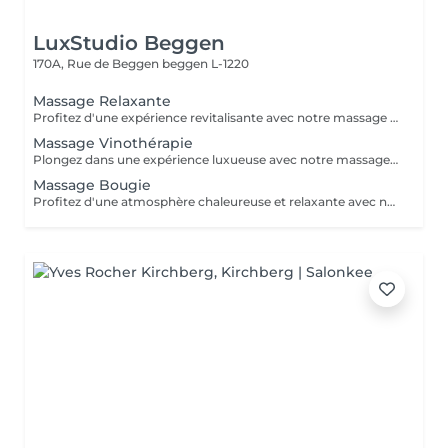
LuxStudio Beggen
170A, Rue de Beggen
beggen L-1220
Massage Relaxante
Profitez d'une expérience revitalisante avec notre massage relaxant de 40, 60 ou 90 minutes. Nos esthéticiennes utiliseront des techniques douces pour soulager les tensions musculaires, procurant une sensation de tranquillité. Le temps de préparation et d'installation de la cliente est inclus dans la période choisie, garantissant que chaque minute soit consacrée à votre bien-être. Profitez de ce moment pour rajeunir corps et esprit.
Massage Vinothérapie
Plongez dans une expérience luxueuse avec notre massage Vinothérapie de 40, 60 ou 90 minutes. Nos Esthetcienne experts utiliseront des techniques spécifiques, combinant les bienfaits du raisin pour apaiser vos muscles et offrir une sensation de détente profonde. Le temps de préparation et d'installation de la cliente est inclus dans la durée sélectionnée, garantissant une expérience dédiée à votre bien-être. Laissez-vous emporter par ce moment de délice, revitalisant à la fois votre corps et votre esprit.
Massage Bougie
Profitez d'une atmosphère chaleureuse et relaxante avec notre massage aux bougies de 40, 60 ou 90 minutes. Nos esthéticiennes spécialisées intègrent des bougies parfumées pour créer une ambiance paisible tout en appliquant des techniques douces visant à soulager les tensions musculaires. Le temps de préparation et d'installation de la cliente est inclus dans la période choisie, garantissant que chaque minute soit dédiée à votre bien-être. Offrez-vous une expérience de rajeunissement du corps et de l'esprit dans ce cadre serein.