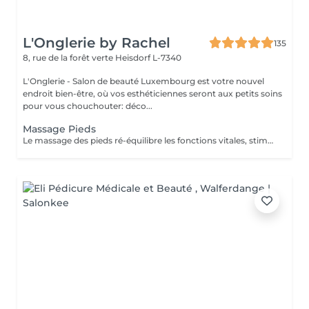
L'Onglerie by Rachel
135
8, rue de la forêt verte
Heisdorf L-7340
L'Onglerie - Salon de beauté Luxembourg est votre nouvel
endroit bien-être, où vos esthéticiennes seront aux petits soins
pour vous chouchouter: déco...
Massage Pieds
Le massage des pieds ré-équilibre les fonctions vitales, stimule la circulation sanguine ainsi que le drainage lymphatique. Vos muscles se détendent, les systèmes nerveux sont stimulés.. succombez, profitez d'un moment de détente et de relaxation unique.