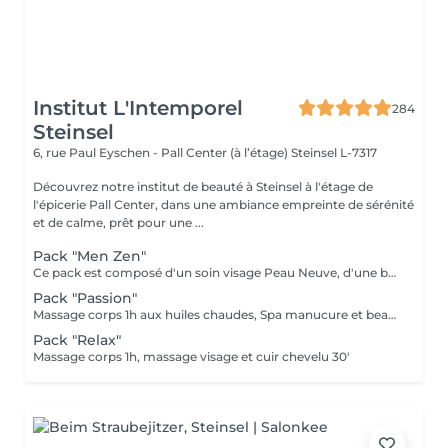
Institut L'Intemporel
284
Steinsel
6, rue Paul Eyschen - Pall Center (à l’étage)
Steinsel L-7317
Découvrez notre institut de beauté à Steinsel à l'étage de
l'épicerie Pall Center, dans une ambiance empreinte de sérénité
et de calme, prêt pour une ...
Pack "Men Zen"
Ce pack est composé d'un soin visage Peau Neuve, d'une beauté des pieds et d'un massage "Escale à Marrakech" (1h de massage) déconnection et expérience sensorielle Pour récupérer un homme zen :-)
Pack "Passion"
Massage corps 1h aux huiles chaudes, Spa manucure et beauté des pieds + bain de paraffine
Pack "Relax"
Massage corps 1h, massage visage et cuir chevelu 30'