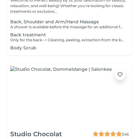
Welcome to Perfect Beauty by Jil, your destination for beauty,
relaxation, and well-being! Whether you're looking for classic
treatments or exclusive...
Back, Shoulder and Arm/Hand Massage
A shower is available before the massage for an additional fee of 15 €. Please shower at home or if we notice that you haven't showered, we will still charge 15 €. Thank you for your understanding. The massages are performed with sufficient pressure and attention to detail, ensuring that areas such as knees and elbows are not overlooked.
Back treatment
Only for the back -> Cleaning, peeling, extraction from the black points & pimples, massage 10min and mask 10min
Body Scrub
Studio Chocolat
246