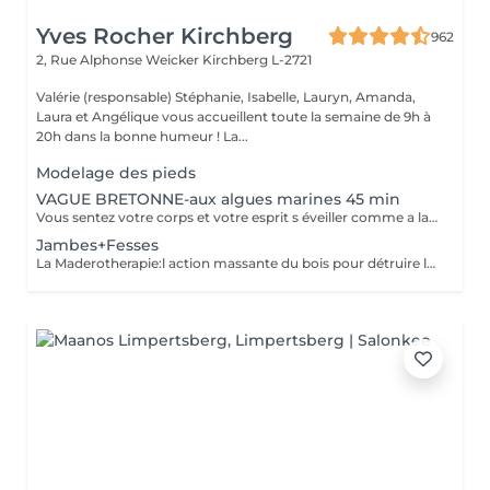
Yves Rocher Kirchberg
962
2, Rue Alphonse Weicker
Kirchberg L-2721
Valérie (responsable) Stéphanie, Isabelle, Lauryn, Amanda,
Laura et Angélique vous accueillent toute la semaine de 9h à
20h dans la bonne humeur ! La...
Modelage des pieds
VAGUE BRETONNE-aux algues marines 45 min
Vous sentez votre corps et votre esprit s éveiller comme a la suite d un bain dans l OCEAN. Vous vous tonicité et leur confort. sentez légère et revitalisée. Vos jambes retrouvent leur tonicité et leur confort
Jambes+Fesses
La Maderotherapie:l action massante du bois pour détruire la cellulite. *Active la circulation sanguine et lymphatique *Réduit les tensions musculaires. *Raffermie et tonifie la peau.