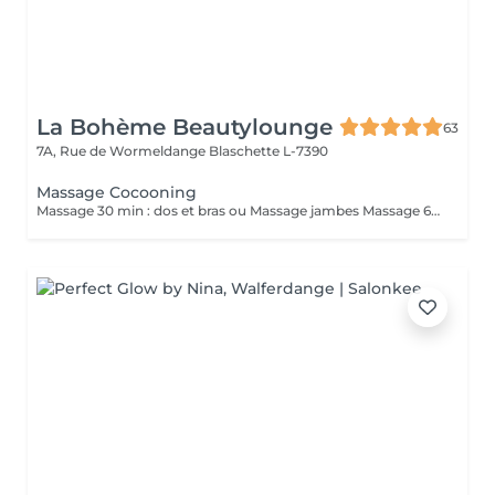
La Bohème Beautylounge
63
7A, Rue de Wormeldange
Blaschette L-7390
Massage Cocooning
Massage 30 min : dos et bras ou Massage jambes Massage 60 min dos, bras, jambes *Durée incluant préparation du client et fin de séance ( 10/15 min)*