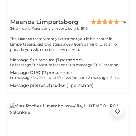
Maanos Limpertsberg
694
26, av. de la Faïencerie
Limpertsberg L-1510
The Maanos team warmly welcomes you in his center in
Limpertsberg, just two steps away from parking 'Glacis'. To
provide you with the best service Maa...
Massage Sur Mesure (1 personne)
Le Massage Sur Mesure Maanos : un massage 100% personnalisé en fonction de vos besoins et de vos envies !
Massage DUO (2 personnes)
Le massage DUO est une réservation pour 2 massages Sur Mesure, en même temps dans la même cabine. Les 2 personnes pourront personnaliser leurs massages en fonction de leurs envies. Possibilité de demander 2 cabines séparées en arrivant sur place.
Massage pierres chaudes (1 personne)