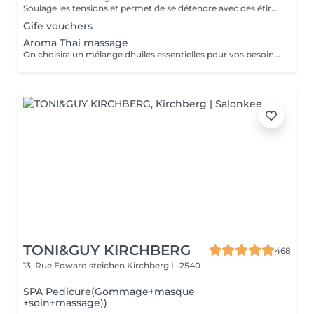
Soulage les tensions et permet de se détendre avec des étirements délicats de votre corps pour améliorer la mobilité et la flexibilité, suivie par les techniques de massage thaï par des pressions, sans utilisation dhuile.
Gife vouchers
Aroma Thai massage
On choisira un mélange dhuiles essentielles pour vos besoins physiques. Un massage thérapeutique à laide dune technique spéciale pour vider les poches de liquide lymphatique et de rétention deau. Ce traitement est conçu pour aider à stimuler la circulation et daccroître la capacité du corps à éliminer les toxines et à absorber les éléments nutritifs. Vos huiles essentielles préférées peuvent être sélectionnées à votre arrivée.
TONI&GUY KIRCHBERG
468
13, Rue Edward steichen
Kirchberg L-2540
SPA Pedicure(Gommage+masque
+soin+massage))