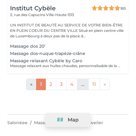
Institut Cybèle
185
3, rue des Capucins
Ville-Haute 1313
UN INSTITUT DE BEAUTÉ AU SERVICE DE VOTRE BIEN-ÊTRE
EN PLEIN COEUR DU CENTRE VILLE Situé en plein centre ville
de Luxembourg à deux pas de la place d...
Massage dos 20'
Massage dos-nuque-trapèze-crâne
Massage relaxant Cybèle by Caro
Massage relaxant aux huiles chaudes, personnalisable de la tête aux pieds.
«
1
2
3
4
...
11
»
Map
Salonkee
Massage & Spa
Lorentzweiler