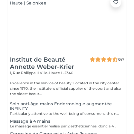
Institut de Beauté
597
Annette Weber-Krier
1, Rue Philippe II
Ville-Haute L-2340
Excellence in the service of beauty! Located in the city center
since 1970, the institute is official supplier of the court and also
the oldest beaut...
Soin anti-âge mains Endermologie augmentée
INFINITY
Particularly attentive to the well-being of consumers, this new exclusive LPG® protocol is the alliance of technicality, which is based on the patented technology of the CelluM6 Alliance® device and sensoriality for immediate and lasting effectiveness on the body. And this, thanks to a succession of maneuvers carried out both by the Alliance® treatment head, the application of a mask and by the hands of the practitioner
Massage à 4 mains
Le massage essentiel réalisé par 2 esthéticiennes, donc à 4 mains est un massage du corps complet aux huiles essentielles, qui apporte une profonde relaxation. C'est une technique favorisant la circulation énergétique et qui réactive le métabolisme. C'est un massage où on retrouve le plaisir de donner et de recevoir. En fait c'est un mélange de différentes techniques : californienne, quant au rythme, la fluidité, manoeuvres enveloppantes, et suédoise, travail précis sur les différentes parties du corps.
Germaine de Cappuccini : Asian Journey