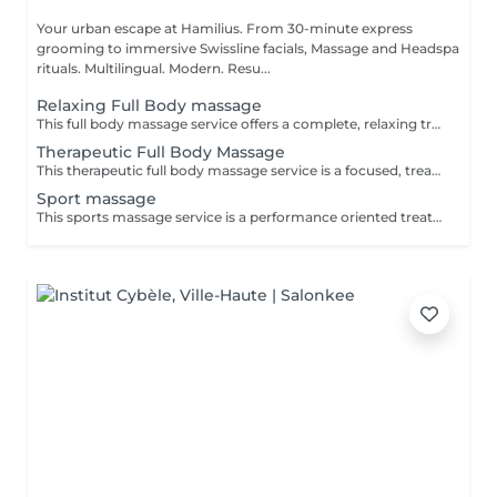
Your urban escape at Hamilius. From 30-minute express
grooming to immersive Swissline facials, Massage and Headspa
rituals. Multilingual. Modern. Resu...
Relaxing Full Body massage
This full body massage service offers a complete, relaxing treatment designed to work on the entire body- neck, shoulders, back, arms, hands, legs, feet. It uses flowing, medium pressure techniques to release muscular tension, improve flexibility, and promote deep relaxation, making it ideal for stress relief, everyday aches, or simply restoring balance after a busy week.
Therapeutic Full Body Massage
This therapeutic full body massage service is a focused, treatment oriented session that addresses specific muscle tension, postural imbalances, and chronic pain patterns across the entire body. Using deeper, targeted techniques such as myofascial release, triggerpoint work, and crossfiber stretching, it aims to correct muscular restrictions, improve joint mobility, and restore functional movement, making it ideal for people with recurring discomfort or active lifestyles. Key benefits: Relieves chronic muscle tension and pain, especially in the neck, shoulders, back, hips, and legs, by working on deep tissue and trigger points. Improves posture and joint mobility by releasing tight muscles and fascia, helping the body move more freely and with less strain. Supports injury recovery and performance by reducing muscle stiffness, improving circulation, and shortening recovery time after physical activity.
Sport massage
This sports massage service is a performance oriented treatment designed for active individuals, athletes, or anyone training regularly. It combines deep, targeted techniques with mobility work to prepare the body before exercise, speed up recovery after workouts, and address specific muscle tightness or overuse patterns that can affect performance and increase injury risk. Key benefits : Prepares muscles for physical activity by increasing blood flow, flexibility, and range of motion, helping prevent strains and injuries. Speeds up recovery by reducing muscle soreness, flushing out metabolic waste, and easing tightness in commonly overworked areas such as legs, calves, and shoulders. Helps correct imbalances and overuse issues by releasing trigger points and tight fascia, improving posture, movement efficiency, and overall athletic performance.