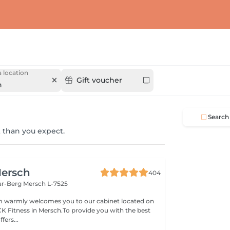
 location
Gift voucher
n
Search
 than you expect.
ersch
404
ar-Berg
Mersch L-7525
 warmly welcomes you to our cabinet located on
 CK Fitness in Mersch.To provide you with the best
fers...