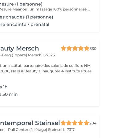
esure (1 personne)
Le Massage Sur Mesure Maanos : un massage 100% personnalisé en fonction de vos besoins et de vos envies !
es chaudes (1 personne)
e enceinte / prénatal
eauty Mersch
330
-Berg (Topaze)
Mersch L-7525
t un institut, partenaire des salons de coiffure NM
 2006, Nails & Beauty a inaugurée 4 instituts situés
s 1h
s 30 min
'Intemporel Steinsel
284
en - Pall Center (à l’étage)
Steinsel L-7317