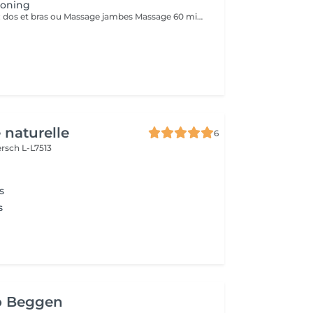
ooning
Massage 30 min : dos et bras ou Massage jambes Massage 60 min dos, bras, jambes *Durée incluant préparation du client et fin de séance ( 10/15 min)*
 naturelle
6
rsch L-L7513
s
s
o Beggen