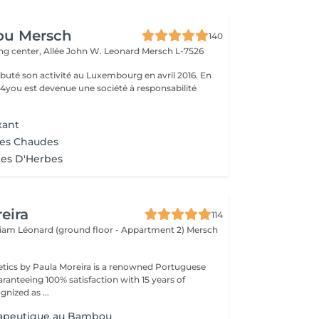
ou Mersch
140
ng center, Allée John W. Leonard
Mersch L-7526
uté son activité au Luxembourg en avril 2016. En
ty4you est devenue une société à responsabilité
xant
res Chaudes
es D'Herbes
eira
114
lliam Léonard (ground floor - Appartment 2)
Mersch
tics by Paula Moreira is a renowned Portuguese
ranteeing 100% satisfaction with 15 years of
nized as ...
apeutique au Bambou