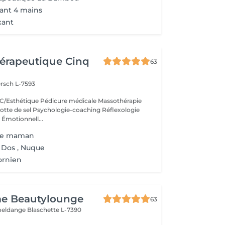
ant 4 mains
xant
érapeutique Cinq
63
rsch L-7593
/Esthétique Pédicure médicale Massothérapie
otte de sel Psychologie-coaching Réflexologie
 Émotionnell...
ure maman
 Dos , Nuque
ornien
e Beautylounge
63
meldange
Blaschette L-7390