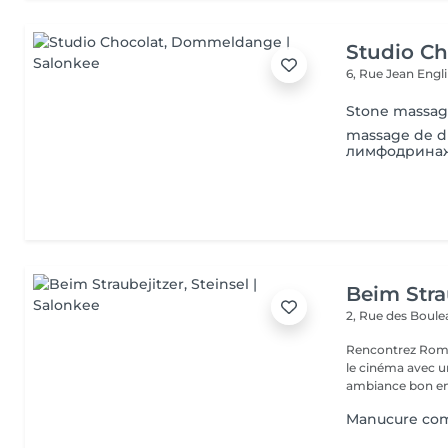
Studio Ch
6, Rue Jean Engl
Stone massa
massage de d
лимфодринаж
Beim Stra
2, Rue des Boul
Rencontrez Romai
le cinéma avec un décor ho
ambiance bon enf
Manucure com