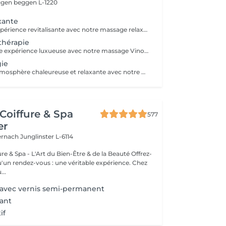
eggen
beggen L-1220
xante
Profitez d'une expérience revitalisante avec notre massage relaxant de 40, 60 ou 90 minutes. Nos esthéticiennes utiliseront des techniques douces pour soulager les tensions musculaires, procurant une sensation de tranquillité. Le temps de préparation et d'installation de la cliente est inclus dans la période choisie, garantissant que chaque minute soit consacrée à votre bien-être. Profitez de ce moment pour rajeunir corps et esprit.
thérapie
Plongez dans une expérience luxueuse avec notre massage Vinothérapie de 40, 60 ou 90 minutes. Nos Esthetcienne experts utiliseront des techniques spécifiques, combinant les bienfaits du raisin pour apaiser vos muscles et offrir une sensation de détente profonde. Le temps de préparation et d'installation de la cliente est inclus dans la durée sélectionnée, garantissant une expérience dédiée à votre bien-être. Laissez-vous emporter par ce moment de délice, revitalisant à la fois votre corps et votre esprit.
ie
Profitez d'une atmosphère chaleureuse et relaxante avec notre massage aux bougies de 40, 60 ou 90 minutes. Nos esthéticiennes spécialisées intègrent des bougies parfumées pour créer une ambiance paisible tout en appliquant des techniques douces visant à soulager les tensions musculaires. Le temps de préparation et d'installation de la cliente est inclus dans la période choisie, garantissant que chaque minute soit dédiée à votre bien-être. Offrez-vous une expérience de rajeunissement du corps et de l'esprit dans ce cadre serein.
Coiffure & Spa
577
er
ternach
Junglinster L-6114
& Spa - L'Art du Bien-Être & de la Beauté Offrez-
un rendez-vous : une véritable expérience. Chez
..
 avec vernis semi-permanent
ant
if