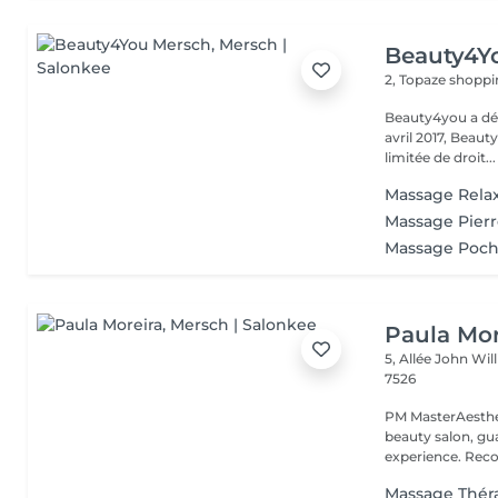
Beauty4Y
2, Topaze shoppi
Beauty4you a déb
avril 2017, Beau
limitée de droit...
Massage Rela
Massage Pier
Massage Poch
Paula Mor
5, Allée John Wi
7526
PM MasterAesthe
beauty salon, gua
experience. Recog
Massage Thér