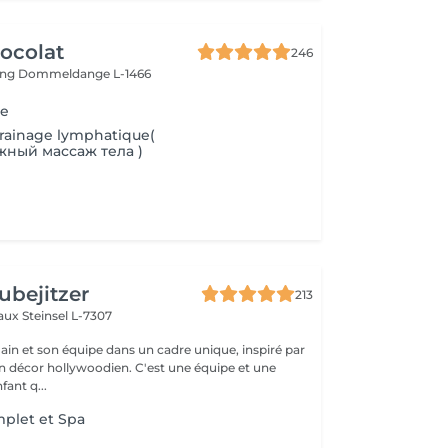
ocolat
246
ing
Dommeldange L-1466
ge
rainage lymphatique(
ный массаж тела )
ubejitzer
213
eaux
Steinsel L-7307
n et son équipe dans un cadre unique, inspiré par
llywoodien. C'est une équipe et une
ant q...
plet et Spa