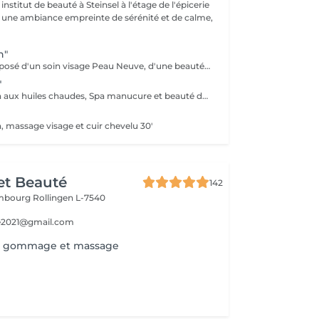
nstitut de beauté à Steinsel à l'étage de l'épicerie
s une ambiance empreinte de sérénité et de calme,
n"
Ce pack est composé d'un soin visage Peau Neuve, d'une beauté des pieds et d'un massage "Escale à Marrakech" (1h de massage) déconnection et expérience sensorielle Pour récupérer un homme zen :-)
"
Massage corps 1h aux huiles chaudes, Spa manucure et beauté des pieds + bain de paraffine
, massage visage et cuir chevelu 30'
et Beauté
142
embourg
Rollingen L-7540
e2021@gmail.com
s gommage et massage