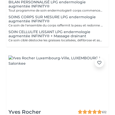
BILAN PERSONNALISÉ LPG endermologie
augmentée INFINITY®
Tout programme de soin endermologie® corps commence par un bilan ultra-précis, avec l'application professionnelle ENDERMOLINK. Il se déroule en trois étapes clés : 1. Décryptage de votre mode de vie. 2. Analyse de votre peau. 3. Création de votre programme sur-mesure.
SOINS CORPS SUR MESURE LPG endermologie
augmentée INFINITY®
Ce soin de l'ensemble du corps raffermit la peau et redonne du galbe aux courbes pour retrouver une silhouette resculptée et plus ferme tout en procurant un grand moment de bien-être. DESTOCKE les graisses Grâce à la nouvelle tête de traitement brevetée Alliance, endermologie® permet de cibler et d'affiner les zones rebelles à lexercice et à l'hygiène alimentaire (bras, dos, ventre, taille, cuisses..) tout en s'adaptant précisément aux besoins de chaque peau. LISSE la cellulite La cellulite, qui touche 90 % des femmes même les plus minces et les plus sportives, résulte à la fois dun stockage de graisses dans les adipocytes (cellules graisseuses) et dune rétention d'eau tout autour. RAFFERMIT la peau Variations de poids, grossesses, temps qui passe la peau perd progressivement de sa tonicité et de sa souplesse. Même si ce relâchement cutané concerne tout le corps, certaines zones y sont plus sensibles : intérieur des cuisses, ventre, bras, etc
SOIN CELLULITE LISSANT LPG endermologie
augmentée INFINITY® + Massage drainant
Ce soin ciblé déstocke les graisses localisées, défibrose et assouplit les tissus pour traiter efficacement la cellulite adipeuse et fibreuse tout en procurant un grand moment de bien-être. 40 minutes LPG + 10 minutes de massage drainant/amincissant sur l'avant des jambes.
Yves Rocher
612