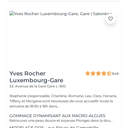
Yves Rocher
849
Luxembourg-Gare
33, Avenue de la Gare
Gare L-1610
Stephanie (responsable, Charlene, Romane, Lea, Clara, Hanane,
Tiffany et Morgane sont heureuses de vous accueillir toute la
semaine de 9h30 à 18h dans...
GOMMAGE DYNAMISANT AUX MACRO-ALGUES
Retrouvez une peau douce et soyeuse Plongez dans la douceur tropicale dIndonésie à travers les notes épicées des huiles essentielles de Girofle et de Muscade. Ce gommage aux effluves chauds et naturels vous transporte tout en exfoliant délicatement votre peau : elle est douce, lumineuse et satinée.
MODELAGE DOS - aux Fleurs de Camomille