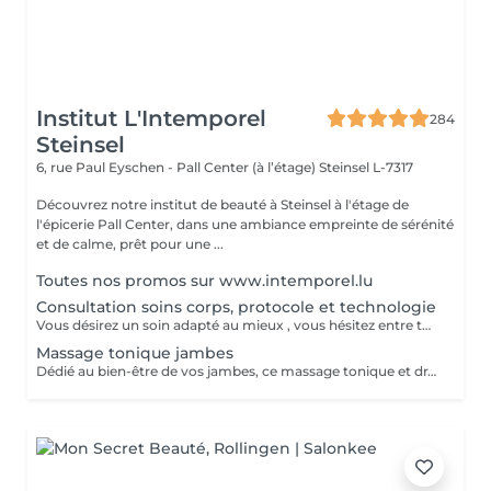
Institut L'Intemporel
284
Steinsel
6, rue Paul Eyschen - Pall Center (à l’étage)
Steinsel L-7317
Découvrez notre institut de beauté à Steinsel à l'étage de
l'épicerie Pall Center, dans une ambiance empreinte de sérénité
et de calme, prêt pour une ...
Toutes nos promos sur www.intemporel.lu
Consultation soins corps, protocole et technologie
Vous désirez un soin adapté au mieux , vous hésitez entre toutes nos techniques , machines et protocoles divers. Nous avons donc mis en place ce moment privilégié avec une esthéticienne , qui vous écoutera et répondra à vos attentes en vous conseillant au mieux . Les 25€ de la consultation vous seront déduits de votre soin si vous prenez rdv .
Massage tonique jambes
Dédié au bien-être de vos jambes, ce massage tonique et drainant vous procure une délicieuse sensation de légèreté.