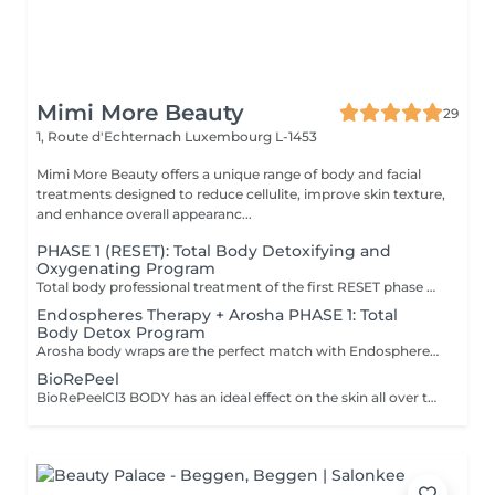
Mimi More Beauty
29
1, Route d'Echternach
Luxembourg L-1453
Mimi More Beauty offers a unique range of body and facial
treatments designed to reduce cellulite, improve skin texture,
and enhance overall appearanc...
PHASE 1 (RESET): Total Body Detoxifying and
Oxygenating Program
Total body professional treatment of the first RESET phase of Arosha method that exfoliates (removes) the epidermis, stimulates skin microcirculation and oxygenates the tissues, making the skin smooth, luminous and ready to receive next treatments. Recommended once in 3 months. Problems: Impure skin with imperfections Skin in need of regeneration Asphyxiated (deprived of oxygen) skin Bad microcirculation Effects: Removal of dead cells Deeply purified skin Smooth and uniform skin Reactivation of the skin microcirculation Tissue oxygenation To utilise effects of synergy and maximise the results, it is recommended to go through all three Arosha phases starting with RESET, continuing with RESTORE and completing with ATTACK.
Endospheres Therapy + Arosha PHASE 1: Total
Body Detox Program
Arosha body wraps are the perfect match with Endospheres Therapy as they complement their lymphatic drainage and skin toning effects, enhancing overall results by further reducing cellulite, firming the skin, and boosting circulation. Together, they provide a comprehensive approach to body contouring and skin rejuvenation. Service includes: - 30 min of Endospheres Therapy, selected zones - 75 minutes of Arosha Treatment, Total Body Detoxifying and Oxygenating Program Arosha Detox: Total body professional treatment of the first RESET phase of Arosha method that exfoliates the epidermis, stimulates skin microcirculation and oxygenates the tissues, making the skin smooth, luminous and ready to receive RESTORE and ATTACK treatments.
BioRePeel
BioRePeelCl3 BODY has an ideal effect on the skin all over the body, removing fine wrinkles, dead skin cells, acne and superficial scars. The peeling is only applied externally and does not require an injection. The BioRePeelCl3 BODY is packed with all the nutrients and care substances needed for extensive treatment of the skin on various parts of the body. Whether back, legs, buttocks, knees, elbows or feet, all parts of the body receive extensive regeneration and revitalization with this effective peeling product. After just 4 to 6 sessions, BioRePeel BODY improves the skin, leaving it nourished and youthful, so that it can shine with a new freshness. Why BioRePeelCl3 BODY is the perfect exfoliator BioRePeelCl3 BODY is a revitalizing peeling with a bio-stimulating effect that improves the appearance of the skin in several ways. This product from the manufacturer CMED Aesthetics combats acne as well as annoying blackheads and superficial scars, resulting in a well-groomed and sustainably healthy appearance of the skin. BioRePeel also protects the skin on various parts of the body from harmful environmental influences such as UV rays or the effects of skin ageing. In addition, this peeling has a moisturizing function, which makes the skin feel relaxed and gives it a lasting beautiful appearance. BioRePeelCl3 Body is the perfect product for extensive regeneration and revitalization of the skin. This is achieved with the help of various acids and other effective ingredients, such as trichloroacetic acid, tartaric acid or proline. By choosing this product, after just a few topical applications, you will achieve long-lasting revitalized and clarified skin that is not only free of any dryness, fine lines and other imperfections, but also feels fresh and youthful. The price of the session depends on treatment area and amount of peeling required and will be between EUR 110 - EUR 220 (excluding full body). Indicative amount of peeling: 6 ml for the back, 3 ml for the shoulders, 4 ml for the buttocks, 5 ml for the legs, 2 ml for the knees, 1 ml for the elbows, 2 ml for the hands and 3 ml for the feet.