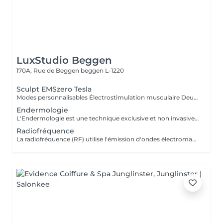
LuxStudio Beggen
170A, Rue de Beggen
beggen L-1220
Sculpt EMSzero Tesla
Modes personnalisables Électrostimulation musculaire Deux poignées indépendantes : contrôlez la puissance indépendamment, permettant des entraînements synchronisés ou individualisés Sûr et non invasif : notre machine est exempte de courant, d'hyperthermie, de rayonnement et ne nécessite aucune période de récupération. Brûlage de graisse et développement musculaire sans effort Gain de temps et d'efforts : seulement 30 minutes d'utilisation équivalent à 30 000 contractions musculaires, l'équivalent d'innombrables rouleaux de ventre ou squats.
Endermologie
L'Endermologie est une technique exclusive et non invasive qui permet de remodeler votre silhouette, de lisser la cellulite et d'améliorer globalement la tonicité de la peau.
Radiofréquence
La radiofréquence (RF) utilise l'émission d'ondes électromagnétiques à très haute fréquence, pour cibler la peau. La technologie RF permet ainsi de raffermir sa peau et de réduire des tissus graisseux, afin de redessiner des contours touchés par un affaissement cutané et un relâchement de la peau.