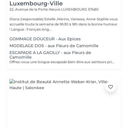
Luxembourg-Ville
22, Avenue de la Porte-Neuve
LUXEMBOURG 57480
Diana (responsable) Estelle ,Marina, Vanessa, Anne-Sophie vous
accueille toute la semaine de 9h30 à 18h dans la bonne humeur
! Langue : Français Ang...
GOMMAGE DOUCEUR - Aux Epices
MODELAGE DOS - aux Fleurs de Camomille
ESCAPADE A LA GACILLY - aux Fleurs de
Camomille
Offrez-vous une longue escapade bien-être aux senteurs printanières de Camomille, fleur emblématique de nos champs à la Gacilly. le temps s'est arrêté. Incroyablement relaxé et en harmonie, votre corps et votre esprits retrouvent leur équilibre.