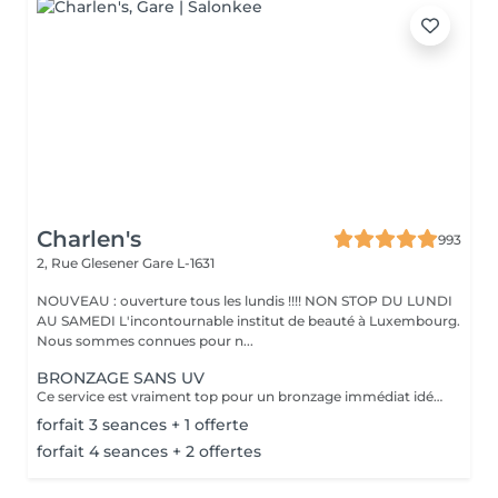
Charlen's
993
2, Rue Glesener
Gare L-1631
NOUVEAU : ouverture tous les lundis !!!! NON STOP DU LUNDI
AU SAMEDI L'incontournable institut de beauté à Luxembourg.
Nous sommes connues pour n...
BRONZAGE SANS UV
Ce service est vraiment top pour un bronzage immédiat idéal avant vos vacances ou avant une soirée ;) Nous vous conseillons de faire un gommage la veille du soin et de porter des vêtements amples noirs. Selon votre peau, cela tient environ 1 semaine à 10 Jours! AVANT Exfolier votre peau en profondeur, puis hydrater généreusement 24h avant d'appliquer votre autobronzant, en insistant bien sur les coudes, genoux, chevilles et les zones sensibles. Épiler ou raser dans les 48h avant application afin que les pores de la peau soient fermés. Des points noirs pourraient apparaître si votre peau n'est pas nette lors de l'application. Ne pas appliquer de crème hydratante, parfum, déodorant ou maquillage le jour même de l'application cela pourrait obstruer les pores de la peau et faire apparaître des points noirs. APRÈS Porter des vêtement amples de couleur foncée les vêtements près du corps ou sous-vêtements pourraient faire des marques, porter des chaussures larges. Hydrater quotidiennement votre peau les jours suivant l'application ou utiliser un autobronzant progressif pour entretenir votre bronzage et le faire durer plus longtemps. Après 5 jours, exfolier quotidiennement votre peau à l'aide d'un exfoliant doux afin d'aider votre peau à absorber plus facilement votre crème hydratante, et garder un joli bronzage. Cela permet aussi au bronzage de s'estomper progressivement et uniformément.
forfait 3 seances + 1 offerte
forfait 4 seances + 2 offertes