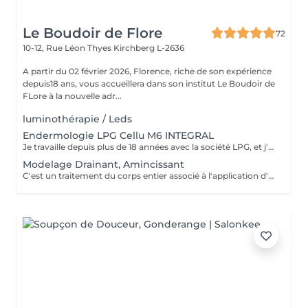
Le Boudoir de Flore
72
10-12, Rue Léon Thyes
Kirchberg L-2636
A partir du 02 février 2026, Florence, riche de son expérience
depuis18 ans, vous accueillera dans son institut Le Boudoir de
FLore à la nouvelle adr...
luminothérapie / Leds
Endermologie LPG Cellu M6 INTEGRAL
Je travaille depuis plus de 18 années avec la société LPG, et j'ai le plaisir de vous proposer la gamme de soins visage et corps avec l'appareil Cellu M6 Integral . Vous trouverez également dans notre institut les produits cosmétiques visage et corps ainsi que leur compléments alimentaires naturels.
Modelage Drainant, Amincissant
C'est un traitement du corps entier associé à l'application d'un masque amincissant sur la zone du ventre. Réalisé à la main, il est apprécié pour son efficacité. Le massage va stimuler l'élimination des toxines et des graisses en activant le drainage lymphatique.