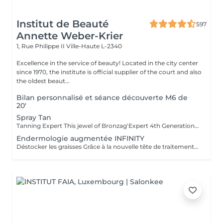
Institut de Beauté
597
Annette Weber-Krier
1, Rue Philippe II
Ville-Haute L-2340
Excellence in the service of beauty! Located in the city center
since 1970, the institute is official supplier of the court and also
the oldest beaut...
Bilan personnalisé et séance découverte M6 de
20'
Spray Tan
Tanning Expert This jewel of Bronzag'Expert 4th Generation technology, working with our lotion, offers a tailor-made tan without UV exposure. Thanks to its 99% natural composition containing a melanin activator and moisturizing active ingredients, you will find tanned, revitalized and plumped skin.
Endermologie augmentée INFINITY
Déstocker les graisses Grâce à la nouvelle tête de traitement brevetée Alliance, endermologie® permet de cibler et daffiner les zones rebelles à lexercice et à lhygiène alimentaire (bras, dos, ventre, taille, cuisses..) tout en sadaptant précisément aux besoins de chaque peau. Lisser la cellulite La cellulite, qui touche 90 % des femmes même les plus minces et les plus sportives, résulte à la fois dun stockage de graisses dans les adipocytes (cellules graisseuses) et dune rétention deau tout autour. Raffermir la peau Variations de poids, grossesses, temps qui passe la peau perd progressivement de sa tonicité et de sa souplesse. Même si ce relâchement cutané concerne tout le corps, certaines zones y sont plus sensibles : intérieur des cuisses, ventre, bras, etc Retrouver des jambes légères Jambes lourdes et douloureuses, chevilles ou pieds gonflés ces symptômes traduisent une mauvaise circulation sanguine et lymphatique. Les toxines saccumulent dans lorganisme, ce qui explique de telles variations de volume en une même journée ou à différents moments du cycle féminin. Bien-être Découvrez des parcours de soins au concept exclusif, pour une efficacité et une détente incomparables.