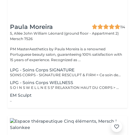
Paula Moreira
114
5, Allée John William Léonard (ground floor - Appartment 2)
Mersch 7526
PM MasterAesthetics by Paula Moreira is a renowned
Portuguese beauty salon, guaranteeing 100% satisfaction with
15 years of experience. Recognized as ...
LPG - Soins Corps SIGNATURE
SOINS CORPS - SIGNATURE RESCULPT & FIRM > Ce soin de l'ensemble du corps raffermit la peau et redonne du galbe aux courbes pour retrouver une silhouette resculptée et plus ferme tout en procurant un grand moment de bien-être. CELLULITE LISSANT > Ce soin ciblé déstocke les graisses localisées, défibrose et assouplit les tissus pour traiter efficacement la cellulite adipeuse et fibreuse tout en procurant un grand moment de bien-être. DÉCOUVERTE Ce soin propose une introduction à la technique endermologie® afin de découvrir le potentiel des différentes stimulations cellulaires et les sensations uniques qu'elles procurent. BILAN PERSONNALISÉ Tout programme de soin endermologie® corps commence par un bilan ultra-précis, avec l'application professionnelle ENDERMOLINK. Il se déroule en trois étapes clés : 1. Décryptage de votre mode de vie. 2. Analyse pointue de l'état de votre peau. 3. Création de votre programme sur-mesure.
LPG - Soins Corps WELLNESS
S O I N S W E L L N E S S* RELAXATION HAUT DU CORPS > Ce soin favorise un relâchement profond des tensions dans le dos, la nuque, les épaules et le cuir chevelu pour apporter une relaxation complète et une sensation de bien-être global revitalisante. DÉTOX DRAINANT > Ce soin active les échanges circulatoires pour agir sur la rétention d'eau et éliminer les toxines, offrant un effet dynamisant et une sensation de légèreté aux jambes. VITALITÉ STRESS SOMMEIL > Ce soin de l'ensemble du corps diminue le stress, augmente la vitalité et améliore la qualité du sommeil pour apporter un mieux-être global tout en renforçant les défenses naturelles. RECUP DEEP TISSUE > En agissant sur les tissus profonds, ce soin soulage les tensions musculaires et favorise une meilleure récupération sportive en diminuant les courbatures. INTENSE WELLNESS > Ce soin de l'ensemble du corps détend les zones de tensions musculaires et favorise un lâcher prise total, offrant ainsi une relaxation profonde et une sensation de bien-être intensifi ée.
EM Sculpt
..