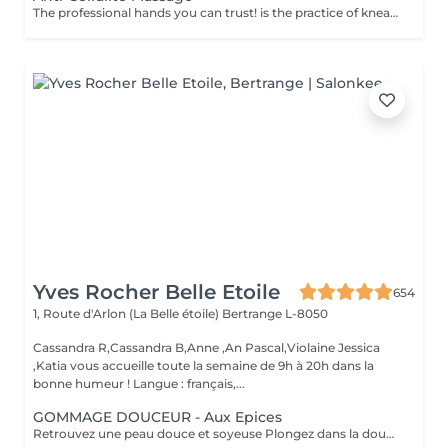
The professional hands you can trust! is the practice of kneading or manipulating a person's muscles and other soft-tissue in order to reduce stress, reduce muscle pain, increase relaxation and improve the work of the immune system. Benefits of getting an anti-cellulite massage: - improves blood circulation - congestion in the skin goes away - metabolic processes in cells and tissues are activated - muscles and tissues are saturated with oxygen and minerals - skin becomes smooth and elastic How is massage anti-cellulite done? - back is massaged - arms are massaged - legs are massaged - belly is massaged Age restrictions: recommended to do from 16 years. Post procedure recommendations: do not do sport and any sharp movements for 2-3 hours after the procedure. Frequency: 2-3 times per week, 10 times in total. Repeat once in 3-6 months.
Yves Rocher Belle Etoile
654
1, Route d'Arlon (La Belle étoile)
Bertrange L-8050
Cassandra R,Cassandra B,Anne ,An Pascal,Violaine Jessica
,Katia vous accueille toute la semaine de 9h à 20h dans la
bonne humeur ! Langue : français,...
GOMMAGE DOUCEUR - Aux Epices
Retrouvez une peau douce et soyeuse Plongez dans la douceur tropicale dIndonésie à travers les notes épicées des huiles essentielles de Girofle et de Muscade. Ce gommage aux effluves chauds et naturels vous transporte tout en exfoliant délicatement votre peau : elle est douce, lumineuse et satinée.