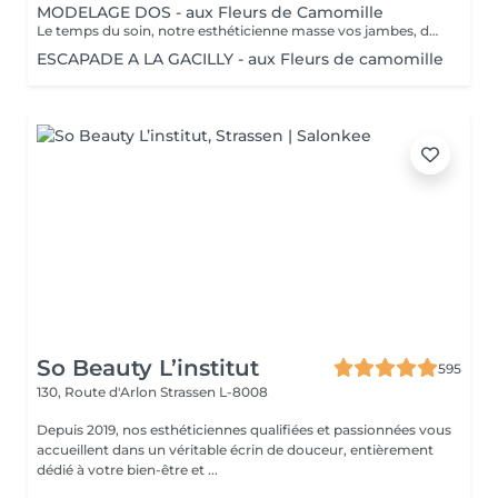
MODELAGE DOS - aux Fleurs de Camomille
Le temps du soin, notre esthéticienne masse vos jambes, des orteils à la taille dans un mouvement tonique qui active la microcirculation et leurs procure un confort sans précédent. Bénéfices : Vos jambes retrouvent fraicheur et légèreté.
ESCAPADE A LA GACILLY - aux Fleurs de camomille
So Beauty L’institut
595
130, Route d'Arlon
Strassen L-8008
Depuis 2019, nos esthéticiennes qualifiées et passionnées vous
accueillent dans un véritable écrin de douceur, entièrement
dédié à votre bien-être et ...