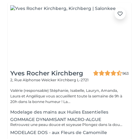
Yves Rocher Kirchberg
963
2, Rue Alphonse Weicker
Kirchberg L-2721
Valérie (responsable) Stéphanie, Isabelle, Lauryn, Amanda,
Laura et Angélique vous accueillent toute la semaine de 9h à
20h dans la bonne humeur ! La...
Modelage des mains aux Huiles Essentielles
GOMMAGE DYNAMISANT MACRO-ALGUE
Retrouvez une peau douce et soyeuse Plongez dans la douceur tropicale dIndonésie à travers les notes épicées des huiles essentielles de Girofle et de Muscade. Ce gommage aux effluves chauds et naturels vous transporte tout en exfoliant délicatement votre peau : elle est douce, lumineuse et satinée.
MODELAGE DOS - aux Fleurs de Camomille