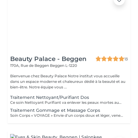
Beauty Palace - Beggen
13
170A, Rue de Beggen
Beggen L-1220
Bienvenue chez Beauty Palace Notre institut vous accueille
dans un espace moderne et chaleureux dédié à la beauté et au
bien-être. Notre équipe vous ...
Traitement Nettoyant/Purifiant Dos
Ce soin Nettoyant Purifiant va enlever les peaux mortes aux niveau du dos, éliminer les impuretés, détendre les muscles avec un modelage relaxant et pour finir bien purifier les pores de la peau avec un masque "Boue" .
Traitement Gommage et Massage Corps
Soin Corps « VOYAGE » Envie d'un corps doux et léger, venez vous évader. Gommage et massage corps de 1h.