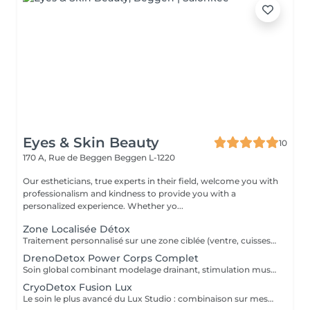
Eyes & Skin Beauty
10
170 A, Rue de Beggen
Beggen L-1220
Our estheticians, true experts in their field, welcome you with
professionalism and kindness to provide you with a
personalized experience. Whether yo...
Zone Localisée Détox
Traitement personnalisé sur une zone ciblée (ventre, cuisses, bras, fessiers) combinant plusieurs technologies Lux Studio : drainage, radiofréquence, EMS, lipocavitation ou endermologie.
DrenoDetox Power Corps Complet
Soin global combinant modelage drainant, stimulation musculaire et activation du métabolisme. Idéal pour remodeler et raffermir la silhouette.
CryoDetox Fusion Lux
Le soin le plus avancé du Lux Studio : combinaison sur mesure de toutes les technologies disponibles (1Cryolipolyse, ou EMS, RF, LipoLaser, Endermo, LED). Résultat immédiat avec jusqu'à -3 cm par séance et une peau plus tonique dès la première application.