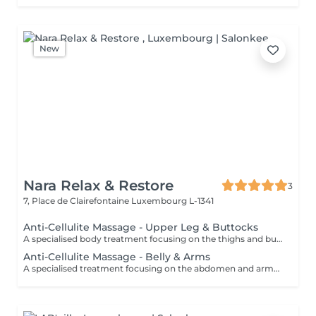
New
Nara Relax & Restore
3
7, Place de Clairefontaine
Luxembourg L-1341
Anti-Cellulite Massage - Upper Leg & Buttocks
A specialised body treatment focusing on the thighs and buttocks using intensive massage techniques designed to stimulate circulation and work the underlying tissues. This targeted treatment helps improve skin appearance, support tissue tone, and leave the treated areas feeling smoother, firmer, and revitalised.
Anti-Cellulite Massage - Belly & Arms
A specialised treatment focusing on the abdomen and arms using targeted massage techniques designed to stimulate circulation and support the skin's natural appearance. This intensive treatment helps improve tissue tone, enhance skin texture, and leave the treated areas feeling smoother, more supple, and refreshed.