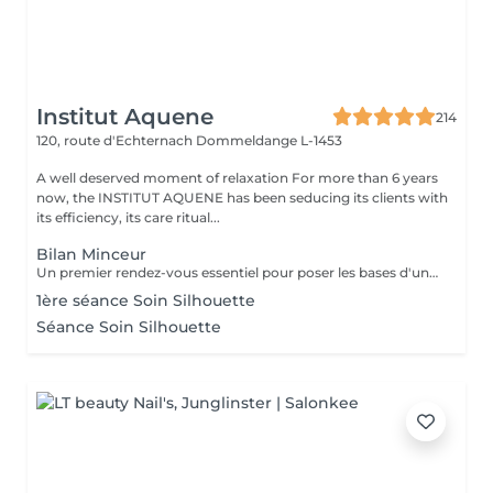
Institut Aquene
214
120, route d'Echternach
Dommeldange L-1453
A well deserved moment of relaxation For more than 6 years
now, the INSTITUT AQUENE has been seducing its clients with
its efficiency, its care ritual...
Bilan Minceur
Un premier rendez-vous essentiel pour poser les bases d'un accompagnement efficace et personnalisé. Lors de ce bilan, nous analysons votre morphologie, vos habitudes, votre hygiène de vie et vos objectifs. Cela nous permet de comprendre les causes profondes de vos difficultés et de définir ensemble un programme adapté : soins, fréquence, conseils, cosmétique, hygiène de vie. Objectif : construire un plan minceur global, réaliste et efficace, en lien avec votre corps et vos besoins.
1ère séance Soin Silhouette
Séance Soin Silhouette